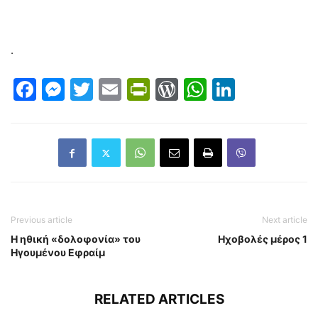
.
Facebook
Messenger
Twitter
Email
PrintFriendly
WordPress
WhatsAp
LinkedI
Previous article
Next article
Η ηθική «δολοφονία» του
Ηχοβολές μέρος 1
Ηγουμένου Εφραίμ
RELATED ARTICLES