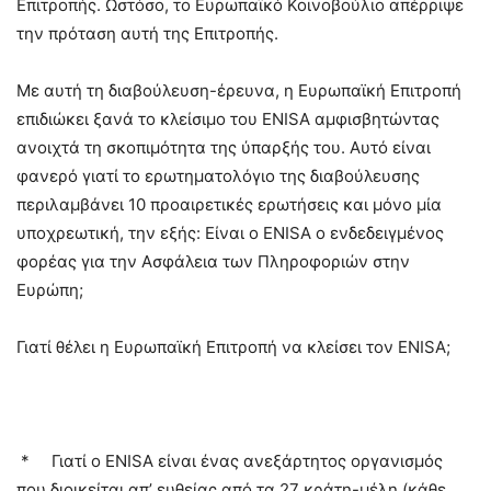
Επιτροπής. Ωστόσο, το Ευρωπαϊκό Κοινοβούλιο απέρριψε
την πρόταση αυτή της Επιτροπής.
Με αυτή τη διαβούλευση-έρευνα, η Ευρωπαϊκή Επιτροπή
επιδιώκει ξανά το κλείσιμο του ENISA αμφισβητώντας
ανοιχτά τη σκοπιμότητα της ύπαρξής του. Αυτό είναι
φανερό γιατί το ερωτηματολόγιο της διαβούλευσης
περιλαμβάνει 10 προαιρετικές ερωτήσεις και μόνο μία
υποχρεωτική, την εξής: Είναι ο ENISA o ενδεδειγμένος
φορέας για την Ασφάλεια των Πληροφοριών στην
Ευρώπη;
Γιατί θέλει η Ευρωπαϊκή Επιτροπή να κλείσει τον ENISA;
*
Γιατί ο ENISA είναι ένας ανεξάρτητος οργανισμός
που διοικείται απ’ ευθείας από τα 27 κράτη-μέλη (κάθε