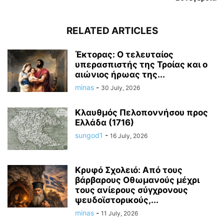
RELATED ARTICLES
Έκτορας: Ο τελευταίος
υπερασπιστής της Τροίας και ο
αιώνιος ήρωας της...
minas
-
30 July, 2026
Κλαυθμός Πελοποννήσου προς
Ελλάδα (1716)
sungod1
-
16 July, 2026
Κρυφό Σχολειό: Από τους
βάρβαρους Οθωμανούς μέχρι
τους ανίερους σύγχρονους
ψευδοϊστορικούς,...
minas
-
11 July, 2026