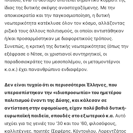
ίδιας της δυτικής σκέψης αναστοχαζόμενης. Με την
αποικιοκρατία και την παγκοσμιοποίηση, η δυτική
νεωτερικότητα κατέκλυσε όλον τον κόσμο, αλλάζοντας
ριζικά τους άλλους πολιτισμούς, οι οποίοι αντιστάθηκαν
ή/και προσαρμόστηκαν με διαφορετικούς τρόπους.
Συνεπώς, η κριτική της δυτικής νεωτερικότητας (όπως την
εξέφρασε ο Νίτσε, οι χριστιανοί συντηρητικοί, οι
παραδοσιοκράτες του μεσοπολέμου, οι μεταμοντέρνοι
κ.ο.κ.) έχει πανανθρώπινο ενδιαφέρον.
Δεν είναι τυχαίο ότι οι περισσότεροι Έλληνες, που
υπερασπίστηκαν την «ιδιοπροσωπία» του ημετέρου
πολιτισμού έναντι της Δύσης, και κάλεσαν σε
αντίσταση στην αφομοίωση, είχαν πολύ βαθιά δυτική-
ευρωπαϊκή παιδεία, σπουδές στο εξωτερικό κ.α.
Αυτό
ισχύει για τις γενιές του ’30 και του ‘60, φιλοσόφους,
καλλιτέχνες, ποιητές (Σεφέρης, Κόντογλου, Λορεντζάτος