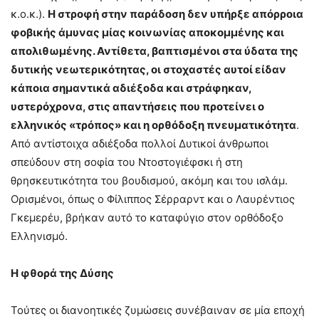
κ.ο.κ.).
Η στροφή στην παράδοση δεν υπήρξε απόρροια
φοβικής άμυνας μίας κοινωνίας αποκομμένης και
απολιθωμένης. Αντίθετα, βαπτισμένοι στα ύδατα της
δυτικής νεωτερικότητας, οι στοχαστές αυτοί είδαν
κάποια σημαντικά αδιέξοδα και στράφηκαν,
υστερόχρονα, στις απαντήσεις που προτείνει ο
ελληνικός «τρόπος» και η ορθόδοξη πνευματικότητα
.
Από αντίστοιχα αδιέξοδα πολλοί Δυτικοί άνθρωποι
σπεύδουν στη σοφία του Ντοστογιέφσκι ή στη
θρησκευτικότητα του βουδισμού, ακόμη και του ισλάμ.
Ορισμένοι, όπως ο Φίλιππος Σέρραρντ και ο Λαυρέντιος
Γκεμερέυ, βρήκαν αυτό το καταφύγιο στον ορθόδοξο
Ελληνισμό.
Η φθορά της Δύσης
Τούτες οι διανοητικές ζυμώσεις συνέβαιναν σε μία εποχή