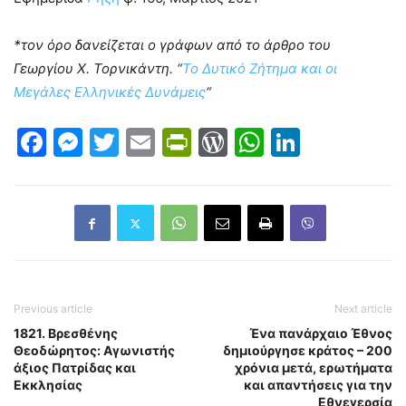
*τον όρο δανείζεται ο γράφων από το άρθρο του
Γεωργίου Χ. Τορνικάντη. “
Το Δυτικό Ζήτημα και οι
Μεγάλες Ελληνικές Δυνάμεις
“
Facebook
Messenger
Twitter
Email
PrintFriendly
WordPress
WhatsAp
LinkedI
Previous article
Next article
1821. Βρεσθένης
Ένα πανάρχαιο Έθνος
Θεοδώρητος: Αγωνιστής
δημιούργησε κράτος – 200
άξιος Πατρίδας και
χρόνια μετά, ερωτήματα
Εκκλησίας
και απαντήσεις για την
Εθνεγερσία