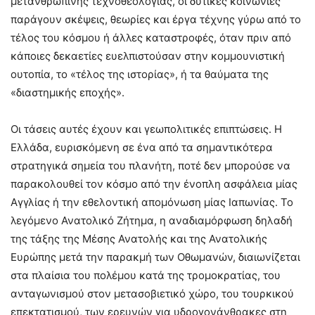
μετανθρώπινης τεχνοθεολογίας, οι δυτικές κοινωνίες
παράγουν σκέψεις, θεωρίες και έργα τέχνης γύρω από το
τέλος του κόσμου ή άλλες καταστροφές, όταν πριν από
κάποιες δεκαετίες ευελπιστούσαν στην κομμουνιστική
ουτοπία, το «τέλος της ιστορίας», ή τα θαύματα της
«διαστημικής εποχής».
Οι τάσεις αυτές έχουν και γεωπολιτικές επιπτώσεις. Η
Ελλάδα, ευρισκόμενη σε ένα από τα σημαντικότερα
στρατηγικά σημεία του πλανήτη, ποτέ δεν μπορούσε να
παρακολουθεί τον κόσμο από την ένοπλη ασφάλεια μίας
Αγγλίας ή την εθελοντική απομόνωση μίας Ιαπωνίας. Το
λεγόμενο Ανατολικό Ζήτημα, η αναδιαμόρφωση δηλαδή
της τάξης της Μέσης Ανατολής και της Ανατολικής
Ευρώπης μετά την παρακμή των Οθωμανών, διαιωνίζεται
στα πλαίσια του πολέμου κατά της τρομοκρατίας, του
ανταγωνισμού στον μετασοβιετικό χώρο, του τουρκικού
επεκτατισμού, των ερευνών για υδρογονάνθρακες στη