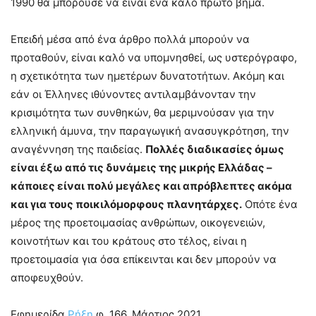
1990 θα μπορούσε να είναι ένα καλό πρώτο βήμα.
Επειδή μέσα από ένα άρθρο πολλά μπορούν να
προταθούν, είναι καλό να υπομνησθεί, ως υστερόγραφο,
η σχετικότητα των ημετέρων δυνατοτήτων. Ακόμη και
εάν οι Έλληνες ιθύνοντες αντιλαμβάνονταν την
κρισιμότητα των συνθηκών, θα μεριμνούσαν για την
ελληνική άμυνα, την παραγωγική ανασυγκρότηση, την
αναγέννηση της παιδείας.
Πολλές διαδικασίες όμως
είναι έξω από τις δυνάμεις της μικρής Ελλάδας –
κάποιες είναι πολύ μεγάλες και απρόβλεπτες ακόμα
και για τους ποικιλόμορφους πλανητάρχες.
Οπότε ένα
μέρος της προετοιμασίας ανθρώπων, οικογενειών,
κοινοτήτων και του κράτους στο τέλος, είναι η
προετοιμασία για όσα επίκεινται και δεν μπορούν να
αποφευχθούν.
Εφημερίδα
Ρήξη
φ. 166, Μάρτιος 2021