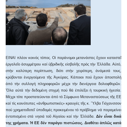
ΕΙΝΑΙ πλέον κοινός τόπος. Οἱ παράνομοι μετανάστες ἔχουν καταστεῖ
ἐργαλεῖο ἀσυμμέτρου καί ὑβριδικῆς εἰσβολῆς πρός τήν Ἑλλάδα. Αὐτό,
στήν καλύτερη περίπτωση, διότι στήν χειρότερη, ἀνάμεσά τους,
κρύβονται ἐνεργούμενα τῆς Ἀγκύρας. Κάποιοι πού ἔχουν ἀποστολή
ἀπό τήν συλλογή πληροφοριῶν μέχρι τήν διενέργεια δολιοφθορῶν.
Ὅλα αὐτά τήν δεδομένη στιγμή πού θά ἐπιλέξει ἡ τουρκική ἡγεσία.
Μέχρι τότε προστατεύονται ἀπό τό Σύμφωνο Μεταναστεύσεως τῆς ΕΕ
καί τίς κοινότυπες «ἀνθρωπιστικές» κραυγές τῆς κ. Ὕλβα Γιόχανσσον
πού χρηματοδοτεῖ ὑποδομές προκειμένου τό πρόβλημα νά παραμείνει
ἐντοπισμένο στά νησιά τοῦ Αἰγαίου καί τήν Ἑλλάδα.
Δέν εἶναι δικά
της χρήματα. Ἡ ΕΕ δέν παράγει πιστώσεις. Διαθέτει ἁπλῶς κατά