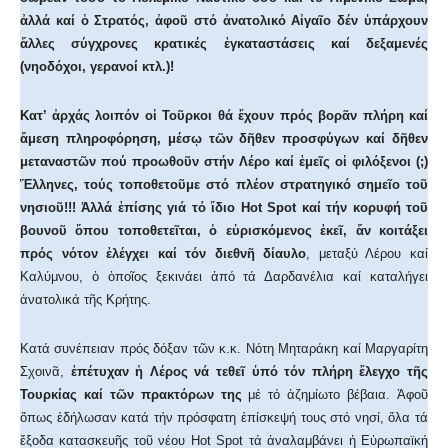
ἀλλά καί ὁ Στρατός, ἀφοῦ στό ἀνατολικό Αἰγαῖο δέν ὑπάρχουν
ἄλλες σύγχρονες κρατικές ἐγκαταστάσεις καί δεξαμενές
(νηοδόχοι, γερανοί κτλ.)!
Κατ’ ἀρχάς λοιπόν οἱ Τοῦρκοι θά ἔχουν πρός βορᾶν πλήρη καί
ἄμεση πληροφόρηση, μέσῳ τῶν δῆθεν προσφύγων καί δῆθεν
μεταναστῶν πού προωθοῦν στήν Λέρο καί ἐμεῖς οἱ φιλόξενοι (;)
Ἕλληνες, τούς τοποθετοῦμε στό πλέον στρατηγικό σημεῖο τοῦ
νησιοῦ!!!
Ἀλλά ἐπίσης γιά τό ἴδιο Hot Spot καί τήν κορυφή τοῦ
βουνοῦ ὅπου τοποθετεῖται, ὁ εὑρισκόμενος ἐκεῖ, ἄν κοιτάξει
πρός νότον ἐλέγχει καί τόν διεθνῆ δίαυλο
, μεταξύ Λέρου καί
Καλύμνου, ὁ ὁποῖος ξεκινάει ἀπό τά Δαρδανέλια καί καταλήγει
ἀνατολικά τῆς Κρήτης.
Κατά συνέπειαν πρός δόξαν τῶν κ.κ. Νότη Μηταράκη καί Μαργαρίτη
Σχοινᾶ,
ἐπέτυχαν ἡ Λέρος νά τεθεῖ ὑπό τόν πλήρη ἔλεγχο τῆς
Τουρκίας καί τῶν πρακτόρων της
μέ τό ἀζημίωτο βέβαια. Ἀφοῦ
ὅπως ἐδήλωσαν κατά τήν πρόσφατη ἐπίσκεψή τους στό νησί, ὅλα τά
ἔξοδα κατασκευῆς τοῦ νέου Hot Spot τά ἀναλαμβάνει ἡ Εὐρωπαϊκή