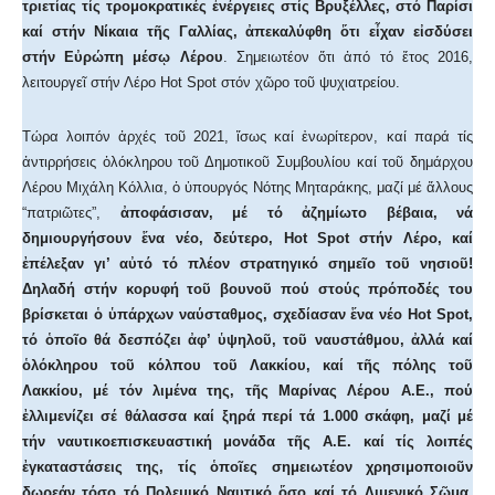
τριετίας τίς τρομοκρατικές ἐνέργειες στίς Βρυξέλλες, στό Παρίσι
καί στήν Νίκαια τῆς Γαλλίας, ἀπεκαλύφθη ὅτι εἶχαν εἰσδύσει
στήν Εὐρώπη μέσῳ Λέρου
. Σημειωτέον ὅτι ἀπό τό ἔτος 2016,
λειτουργεῖ στήν Λέρο Hot Spot στόν χῶρο τοῦ ψυχιατρείου.
Τώρα λοιπόν ἀρχές τοῦ 2021, ἴσως καί ἐνωρίτερον, καί παρά τίς
ἀντιρρήσεις ὁλόκληρου τοῦ Δημοτικοῦ Συμβουλίου καί τοῦ δημάρχου
Λέρου Μιχάλη Κόλλια, ὁ ὑπουργός Νότης Μηταράκης, μαζί μέ ἄλλους
“πατριῶτες”,
ἀποφάσισαν, μέ τό ἀζημίωτο βέβαια, νά
δημιουργήσουν ἕνα νέο, δεύτερο, Hot Spot στήν Λέρο, καί
ἐπέλεξαν γι’ αὐτό τό πλέον στρατηγικό σημεῖο τοῦ νησιοῦ!
Δηλαδή στήν κορυφή τοῦ βουνοῦ πού στούς πρόποδές του
βρίσκεται ὁ ὑπάρχων ναύσταθμος, σχεδίασαν ἕνα νέο Hot Spot,
τό ὁποῖο θά δεσπόζει ἀφ’ ὑψηλοῦ, τοῦ ναυστάθμου, ἀλλά καί
ὁλόκληρου τοῦ κόλπου τοῦ Λακκίου, καί τῆς πόλης τοῦ
Λακκίου, μέ τόν λιμένα της, τῆς Μαρίνας Λέρου Α.Ε., πού
ἐλλιμενίζει σέ θάλασσα καί ξηρά περί τά 1.000 σκάφη, μαζί μέ
τήν ναυτικοεπισκευαστική μονάδα τῆς Α.Ε. καί τίς λοιπές
ἐγκαταστάσεις της, τίς ὁποῖες σημειωτέον χρησιμοποιοῦν
δωρεάν τόσο τό Πολεμικό Ναυτικό ὅσο καί τό Λιμενικό Σῶμα,