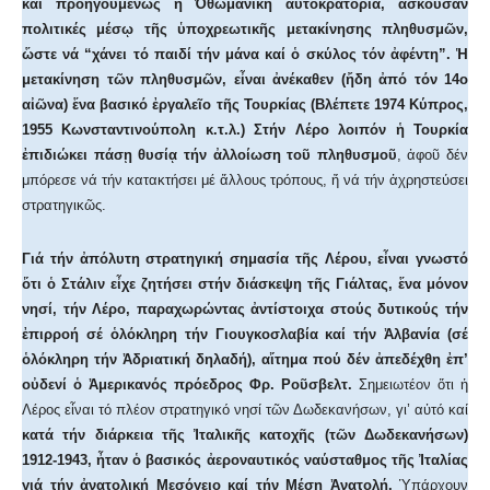
καί προηγουμένως ἡ Ὀθωμανική αὐτοκρατορία, ἀσκοῦσαν
πολιτικές μέσῳ τῆς ὑποχρεωτικῆς μετακίνησης πληθυσμῶν,
ὥστε νά “χάνει τό παιδί τήν μάνα καί ὁ σκύλος τόν ἀφέντη”. Ἡ
μετακίνηση τῶν πληθυσμῶν, εἶναι ἀνέκαθεν (ἤδη ἀπό τόν 14ο
αἰῶνα) ἕνα βασικό ἐργαλεῖο τῆς Τουρκίας (Βλέπετε 1974 Κύπρος,
1955 Κωνσταντινούπολη κ.τ.λ.) Στήν Λέρο λοιπόν ἡ Τουρκία
ἐπιδιώκει πάσῃ θυσίᾳ τήν ἀλλοίωση τοῦ πληθυσμοῦ
, ἀφοῦ δέν
μπόρεσε νά τήν κατακτήσει μέ ἄλλους τρόπους, ἤ νά τήν ἀχρηστεύσει
στρατηγικῶς.
Γιά τήν ἀπόλυτη στρατηγική σημασία τῆς Λέρου, εἶναι γνωστό
ὅτι ὁ Στάλιν εἶχε ζητήσει στήν διάσκεψη τῆς Γιάλτας, ἕνα μόνον
νησί, τήν Λέρο, παραχωρώντας ἀντίστοιχα στούς δυτικούς τήν
ἐπιρροή σέ ὁλόκληρη τήν Γιουγκοσλαβία καί τήν Ἀλβανία (σέ
ὁλόκληρη τήν Ἀδριατική δηλαδή), αἴτημα πού δέν ἀπεδέχθη ἐπ’
οὐδενί ὁ Ἀμερικανός πρόεδρος Φρ. Ροῦσβελτ.
Σημειωτέον ὅτι ἡ
Λέρος εἶναι τό πλέον στρατηγικό νησί τῶν Δωδεκανήσων, γι’ αὐτό καί
κατά τήν διάρκεια τῆς Ἰταλικῆς κατοχῆς (τῶν Δωδεκανήσων)
1912-1943, ἦταν ὁ βασικός ἀεροναυτικός ναύσταθμος τῆς Ἰταλίας
γιά τήν ἀνατολική Μεσόγειο καί τήν Μέση Ἀνατολή.
Ὑπάρχουν