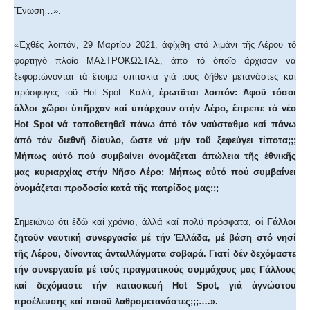
Ἕνωση…».
«Ἐχθές λοιπόν, 29 Μαρτίου 2021, ἀφίχθη στό λιμάνι τῆς Λέρου τό
φορτηγό πλοῖο ΜΑΣΤΡΟΚΩΣΤΑΣ, ἀπό τό ὁποῖο ἄρχισαν νά
ξεφορτώνονται τά ἕτοιμα σπιτάκια γιά τούς δῆθεν μετανάστες καί
πρόσφυγες τοῦ Hot Spot. Καλά,
ἐρωτᾶται λοιπόν: Ἀφοῦ τόσοι
ἄλλοι χῶροι ὑπῆρχαν καί ὑπάρχουν στήν Λέρο, ἔπρεπε τό νέο
Hot Spot νά τοποθετηθεῖ πάνω ἀπό τόν ναύσταθμο καί πάνω
ἀπό τόν διεθνῆ δίαυλο, ὥστε νά μήν τοῦ ξεφεύγει τίποτα;;;
Μήπως αὐτό πού συμβαίνει ὀνομάζεται ἀπώλεια τῆς ἐθνικῆς
μας κυριαρχίας στήν Νῆσο Λέρο; Μήπως αὐτό πού συμβαίνει
ὀνομάζεται προδοσία κατά τῆς πατρίδος μας;;;
Σημειώνω ὅτι ἐδῶ καί χρόνια, ἀλλά καί πολύ πρόσφατα,
οἱ Γάλλοι
ζητοῦν ναυτική συνεργασία μέ τήν Ἑλλάδα, μέ βάση στό νησί
τῆς Λέρου, δίνοντας ἀνταλλάγματα σοβαρά. Γιατί δέν δεχόμαστε
τήν συνεργασία μέ τούς πραγματικούς συμμάχους μας Γάλλους
καί δεχόμαστε τήν κατασκευή Hot Spot, γιά ἀγνώστου
προέλευσης καί ποιοῦ λαθρομετανάστες;;;….».