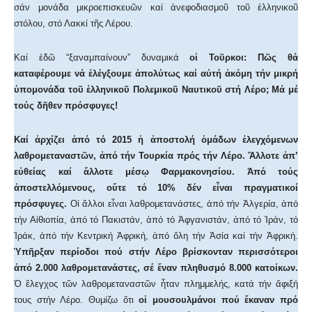
σάν μονάδα μικροεπισκευῶν καί ἀνεφοδιασμοῦ τοῦ ἑλληνικοῦ
στόλου, στό Λακκί τῆς Λέρου.
Καί ἐδῶ “ξαναμπαίνουν” δυναμικά
οἱ Τοῦρκοι: Πῶς θά
καταφέρουμε νά ἐλέγξουμε ἀπολύτως καί αὐτή ἀκόμη τήν μικρή
ὑπομονάδα τοῦ ἑλληνικοῦ Πολεμικοῦ Ναυτικοῦ στή Λέρο; Μά μέ
τούς δῆθεν πρόσφυγες!
Καί ἀρχίζει ἀπό τό 2015 ἡ ἀποστολή ὁμάδων ἐλεγχόμενων
λαθρομεταναστῶν, ἀπό τήν Τουρκία πρός τήν Λέρο. Ἄλλοτε ἀπ’
εὐθείας καί ἄλλοτε μέσῳ Φαρμακονησίου. Ἀπό τούς
ἀποστελλόμενους, οὔτε τό 10% δέν εἶναι πραγματικοί
πρόσφυγες.
Οἱ ἄλλοι εἶναι λαθρομετανάστες, ἀπό τήν Ἀλγερία, ἀπό
τήν Αἰθιοπία, ἀπό τό Πακιστάν, ἀπό τό Ἀφγανιστάν, ἀπό τό Ἰράν, τό
Ἰράκ, ἀπό τήν Κεντρική Ἀφρική, ἀπό ὅλη τήν Ἀσία καί τήν Ἀφρική.
Ὑπῆρξαν περίοδοι πού στήν Λέρο βρίσκονταν περισσότεροι
ἀπό 2.000 λαθρομετανάστες, σέ ἕναν πληθυσμό 8.000 κατοίκων.
Ὁ ἔλεγχος τῶν λαθρομεταναστῶν ἦταν πλημμελής, κατά τήν ἄφιξή
τους στήν Λέρο. Θυμίζω ὅτι
οἱ μουσουλμάνοι πού ἔκαναν πρό