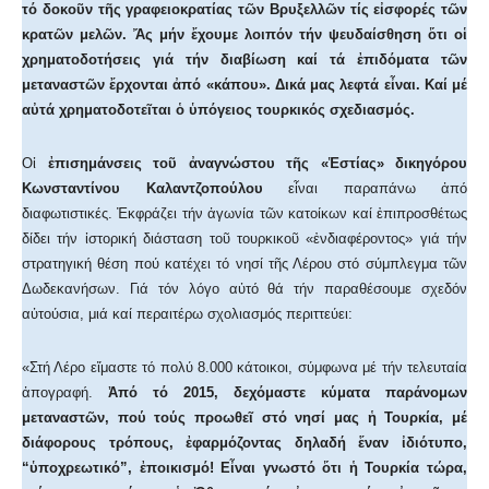
τό δοκοῦν τῆς γραφειοκρατίας τῶν Βρυξελλῶν τίς εἰσφορές τῶν
κρατῶν μελῶν. Ἄς μήν ἔχουμε λοιπόν τήν ψευδαίσθηση ὅτι οἱ
χρηματοδοτήσεις γιά τήν διαβίωση καί τά ἐπιδόματα τῶν
μεταναστῶν ἔρχονται ἀπό «κάπου». Δικά μας λεφτά εἶναι.
Καί μέ
αὐτά χρηματοδοτεῖται ὁ ὑπόγειος τουρκικός σχεδιασμός.
Οἱ
ἐπισημάνσεις τοῦ ἀναγνώστου τῆς «Ἑστίας» δικηγόρου
Κωνσταντίνου Καλαντζοπούλου
εἶναι παραπάνω ἀπό
διαφωτιστικές. Ἐκφράζει τήν ἀγωνία τῶν κατοίκων καί ἐπιπροσθέτως
δίδει τήν ἱστορική διάσταση τοῦ τουρκικοῦ «ἐνδιαφέροντος» γιά τήν
στρατηγική θέση πού κατέχει τό νησί τῆς Λέρου στό σύμπλεγμα τῶν
Δωδεκανήσων. Γιά τόν λόγο αὐτό θά τήν παραθέσουμε σχεδόν
αὐτούσια, μιά καί περαιτέρω σχολιασμός περιττεύει:
«Στή Λέρο εἴμαστε τό πολύ 8.000 κάτοικοι, σύμφωνα μέ τήν τελευταία
ἀπογραφή.
Ἀπό τό 2015, δεχόμαστε κύματα παράνομων
μεταναστῶν, πού τούς προωθεῖ στό νησί μας ἡ Τουρκία, μέ
διάφορους τρόπους, ἐφαρμόζοντας δηλαδή ἕναν ἰδιότυπο,
“ὑποχρεωτικό”, ἐποικισμό! Εἶναι γνωστό ὅτι ἡ Τουρκία τώρα,