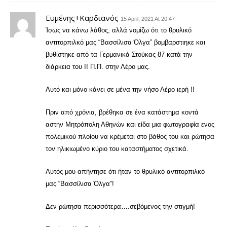
Ευμένης+Καρδιανός
15 April, 2021 At 20:47
Ίσως να κάνω λάθος, αλλά νομίζω ότι το θρυλικό
αντιτορπιλκό μας “Βασσίλισα Όλγα” βομβαρστιηκε και
βυθίστηκε από τα Γερμανικά Στούκας 87 κατά την
διάρκεια του ΙΙ Π.Π. στην Λέρο μας.
Αυτό και μόνο κάνει σε μένα την νήσο Λέρο ιερή !!
Πριν από χρόνια, βρέθηκα σε ένα κατάστημα κοντά
αστην Μητρόπολη Αθηνών και είδα μια φωτογραφία ενος
πολεμικού πλοίου να κρέμεται στο βάθος του και ρώτησα
τον ηλικιωμένο κύριο του καταστήματος σχετικά.
Αυτός μου απήντησε ότι ήταν το θρυλικό αντιτορπιλκό
μας “Βασσίλισα Όλγα”!
Δεν ρώτησα περισσότερα….σεβόμενος την στιγμή!