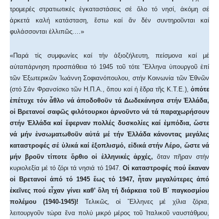
τρομερές στρατιωτικές ἐγκαταστάσεις σέ ὅλο τό νησί, ἀκόμη σέ
ἀρκετά καλή κατάσταση, ἔστω καί ἄν δέν συντηροῦνται καί
φυλάσσονται ἐλλιπῶς.…»
«Παρά τίς συμφωνίες καί τήν ἀξιοζήλευτη, πείσμονα καί μέ
αὐταπάρνηση προσπάθεια τό 1945 τοῦ τότε Ἕλληνα ὑπουργοῦ ἐπί
τῶν Ἐξωτερικῶν Ἰωάννη Σοφιανόπουλου, στήν Κοινωνία τῶν Ἐθνῶν
(στό Σάν Φρανσίσκο τῶν Η.Π.Α., ὅπου καί ἡ ἕδρα τῆς Κ.Τ.Ε.),
ὁπότε
ἐπέτυχε τόν ἆθλο νά ἀποδοθοῦν τά Δωδεκάνησα στήν Ἑλλάδα,
οἱ Βρετανοί σαφῶς φιλότουρκοι ἀρνοῦντο νά τά παραχωρήσουν
στήν Ἑλλάδα καί ἔφερναν πολλές δυσκολίες καί ἐμπόδια, ὥστε
νά μήν ἐνσωματωθοῦν αὐτά μέ τήν Ἑλλάδα κάνοντας μεγάλες
καταστροφές σέ ὑλικά καί ἐξοπλισμό, εἰδικά στήν Λέρο, ὥστε νά
μήν βροῦν τίποτε ὄρθιο οἱ ἑλληνικές ἀρχές,
ὅταν πῆραν στήν
κυριολεξία μέ τό ζόρι τά νησιά τό 1947.
Οἱ καταστροφές πού ἔκαναν
οἱ Βρετανοί ἀπό τό 1945 ἕως τό 1947, ἦταν μεγαλύτερες ἀπό
ἐκεῖνες πού εἶχαν γίνει καθ’ ὅλη τή διάρκεια τοῦ Β΄ παγκοσμίου
πολέμου (1940-1945)!
Τελικῶς, οἱ Ἕλληνες μέ χίλια ζόρια,
λειτουργοῦν τώρα ἕνα πολύ μικρό μέρος τοῦ Ἰταλικοῦ ναυστάθμου,