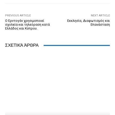
o
er
dl
p
k
y
PREVIOUS ARTICLE
NEXT ARTICLE
Ο Ερντογάν χρησιμοποιεί
Εκκλησία, Διαφωτισμός και
σχολεία και τηλεόραση κατά
Επανάσταση
Ελλάδος και Κύπρου.
ΣΧΕΤΙΚΆ ΆΡΘΡΑ