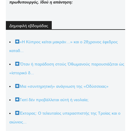
πρωθυπουργός. Ιδού η απάντηση:
Δημοφιλή εβδομάδας
«Η Κύπρος κείται μακράν…» και ο 28χρονος έφεδρος
καταδ...
Ὅταν ἡ παράδοση στούς Ὀθωμανούς παρουσιάζεται ὡς
«ἱστορικό δ...
Μια «συντηρητική» ανάγνωση της «Οδύσσειας»
Γιατί δέν προβάλλεται αὐτή ἡ νεολαία;
Έκτορας: Ο τελευταίος υπερασπιστής της Τροίας και ο
αιώνιος...