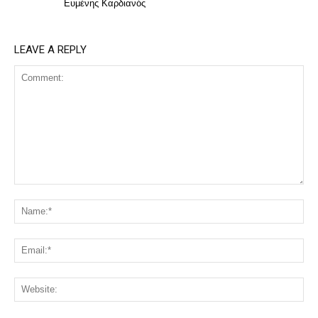
Ευμένης Καρδιανός
LEAVE A REPLY
Comment:
Na
Ema
Web