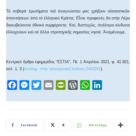
Τά σοβαρά ἐρωτήματα τοῦ ἀναγνώστου μας χρήζουν οὐσιαστικῶν
ἀπαντήσεων ἀπό τό ἑλληνικό Κράτος. Εἶναι προφανές ὅτι στήν Λέρο
διακυβεύονται ἐθνικά συμφέροντα. Καί, δυστυχῶς, ἀνάλογοι κίνδυνοι
ἐλλοχεύουν καί σέ ἄλλα στρατηγικῆς σημασίας νησιά. Ἀναμένουμε.
Κεντρικό ἄρθρο ἐφημερίδος “ΕΣΤΙΑ”, Πέ. 1 Ἀπριλίου 2021, φ. 41.921,
σελ. 1, 3 (
ἀναδημ. στην ηλεκτρονική ἔκδοση 2/4/2021
).
F
M
T
E
Pr
W
W
Li
a
e
wi
m
in
or
h
n
c
ss
tt
ail
tF
d
at
k
e
e
er
ri
Pr
s
e
b
n
e
e
A
dI
Facebook
X
WhatsApp
o
g
n
ss
p
n