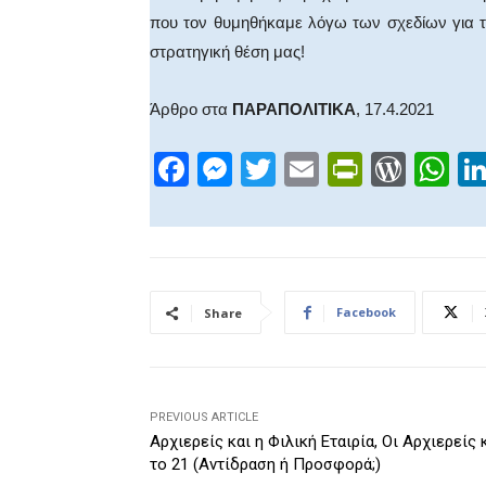
που τον θυμηθήκαμε λόγω των σχεδίων για τ
στρατηγική θέση μας!
Άρθρο στα
ΠΑΡΑΠΟΛΙΤΙΚΑ
, 17.4.2021
F
M
T
E
Pr
W
W
a
e
wi
m
in
or
h
c
ss
tt
ail
tF
d
at
e
e
er
ri
Pr
s
b
n
e
e
A
Facebook
Share
o
g
n
ss
p
o
er
dl
p
k
y
PREVIOUS ARTICLE
Αρχιερείς και η Φιλική Εταιρία, Οι Αρχιερείς 
το 21 (Αντίδραση ή Προσφορά;)