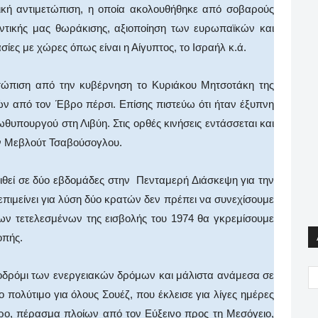
ική αντιμετώπιση, η οποία ακολουθήθηκε από σοβαρούς
υντικής μας θωράκισης, αξιοποίηση των ευρωπαϊκών και
ίες με χώρες όπως είναι η Αίγυπτος, το Ισραήλ κ.ά.
ετώπιση από την κυβέρνηση το Κυριάκου Μητσοτάκη της
ν από τον Έβρο πέρσι. Επίσης πιστεύω ότι ήταν έξυπνη
υπουργού στη Λιβύη. Στις ορθές κινήσεις εντάσσεται και
ον Μεβλούτ Τσαβούσογλου.
ριθεί σε δύο εβδομάδες στην Πενταμερή Διάσκεψη για την
επιμείνει για λύση δύο κρατών δεν πρέπει να συνεχίσουμε
των τετελεσμένων της εισβολής του 1974 θα γκρεμίσουμε
οπής.
οδρόμι των ενεργειακών δρόμων και μάλιστα ανάμεσα σε
πολύτιμο για όλους Σουέζ, που έκλεισε για λίγες ημέρες
ορο, πέρασμα πλοίων από τον Εύξεινο προς τη Μεσόγειο,