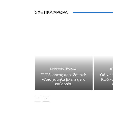
ΣΧΕΤΙΚΆ ΆΡΘΡΑ
ΚΙΝΗΜΑΤΟΓΡΆΦΟΣ
Ε
Ὁ Ὀδυσσέας προειδοποιεῖ:
Θά χωρ
«Ἀπό χαμηλά βλέπεις πιό
Κώδικα
καθαρά!».