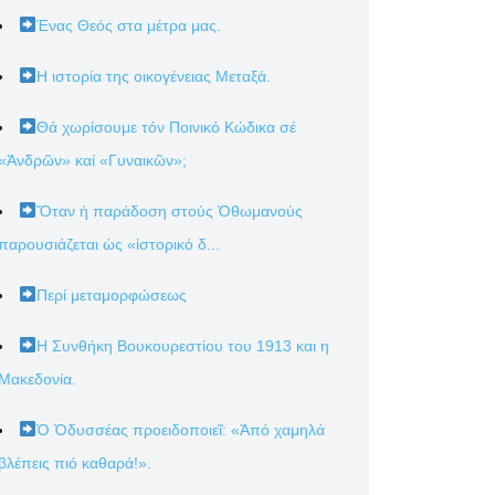
Ένας Θεός στα μέτρα μας.
Η ιστορία της οικογένειας Μεταξά.
Θά χωρίσουμε τόν Ποινικό Κώδικα σέ
«Ἀνδρῶν» καί «Γυναικῶν»;
Ὅταν ἡ παράδοση στούς Ὀθωμανούς
παρουσιάζεται ὡς «ἱστορικό δ...
Περί μεταμορφώσεως
Η Συνθήκη Βουκουρεστίου του 1913 και η
Μακεδονία.
Ὁ Ὀδυσσέας προειδοποιεῖ: «Ἀπό χαμηλά
βλέπεις πιό καθαρά!».