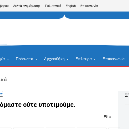
ίβαρου
Δελτία ενημέρωσης
Πολυτονικό
English
Επικοινωνία
φία
Πρόσωπα
Αρχειοθήκη
Επίκαιρα
Επικοινωνία
ικά
ς
Σ
βόμαστε ούτε υποτιμούμε.
0