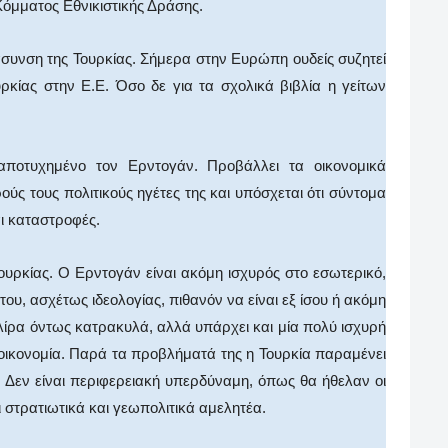
Κόμματος Εθνικιστικής Δράσης.
συνση της Τουρκίας. Σήμερα στην Ευρώπη ουδείς συζητεί
ρκίας στην Ε.Ε. Όσο δε για τα σχολικά βιβλία η γείτων
ποτυχημένο τον Ερντογάν. Προβάλλει τα οικονομικά
ύς τους πολιτικούς ηγέτες της και υπόσχεται ότι σύντομα
αι καταστροφές.
υρκίας. Ο Ερντογάν είναι ακόμη ισχυρός στο εσωτερικό,
 του, ασχέτως ιδεολογίας, πιθανόν να είναι εξ ίσου ή ακόμη
ή λίρα όντως κατρακυλά, αλλά υπάρχει και μία πολύ ισχυρή
 οικονομία. Παρά τα προβλήματά της η Τουρκία παραμένει
 Δεν είναι περιφερειακή υπερδύναμη, όπως θα ήθελαν οι
ι στρατιωτικά και γεωπολιτικά αμελητέα.