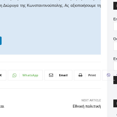
η Διώρυγα της Κωνσταντινούπολης. Ας αξιοποιήσουμε τη
Em
Li
Ό
n
k
Ε
e
dI
X
WhatsApp
Email
Print
n
NEXT ARTICLE
και
Εθνική πολιτική