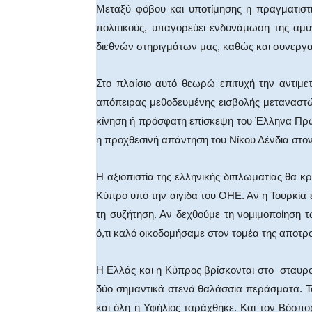
Μεταξύ φόβου και υποτίμησης η πραγματιστ
πολιτικούς, υπαγορεύει ενδυνάμωση της αμ
διεθνών στηριγμάτων μας, καθώς και συνεργασ
Στο πλαίσιο αυτό θεωρώ επιτυχή την αντιμ
απόπειρας μεθοδευμένης εισβολής μεταναστώ
κίνηση ή πρόσφατη επίσκεψη του Έλληνα Πρωθ
η προχθεσινή απάντηση του Νίκου Δένδια στ
Η αξιοπιστία της ελληνικής διπλωματίας θα κ
Κύπρο υπό την αιγίδα του ΟΗΕ. Αν η Τουρκία 
τη συζήτηση. Αν δεχθούμε τη νομιμοποίηση 
ό,τι καλό οικοδομήσαμε στον τομέα της αποτρ
Η Ελλάς και η Κύπρος βρίσκονται στο σταυρ
δύο σημαντικά στενά θαλάσσια περάσματα. Το 
και όλη η Υφήλιος ταράχθηκε. Και τον Βόσπ