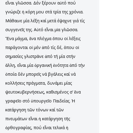
εἶναι γλῶσσα. Δέν ξέρουν αὐτό πού
γνώριζε ἡ κόρη μου στά τρία της χρόνια.
Μάθαινε μία λέξη καί μετά έψαχνε γιά τίς
συγγενεῖς της. Αὐτό εἶναι μὶα γλῶσσα.
Ἕνα μάγμα, ἕνα πλέγμα ὅπου οἱ λέξεις
παράγονται οἱ μέν ἀπό τίς δέ, ὅπου οἱ
σημασίες γλιστρᾶνε ἀπό τή μία στήν
ἄλλη, εἶναι μία ὀργανική ἐνότητα ἀπό τήν
ὀποία δέν μπορεῖς νά βγάλεις καί νά
κολλήσεις πράγματα, δυνάμει μίας
ψευτοκυβερνήσεως, καθισμένος σ’ ἕνα
γραφεῖο στό ὑπουργεῖο Παιδείας. Ἡ
κατάργηση τῶν τόνων καί τῶν
πνευμάτων εἶναι ἡ κατάργηση τῆς
ὀρθογραφίας, πού εἶναι τελικά ἡ