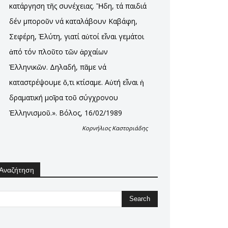
κατάργηση τῆς συνέχειας. Ἤδη, τά παιδιά
δέν μποροῦν νά καταλάβουν Καβάφη,
Σεφέρη, Ἐλύτη, γιατί αὐτοί εἶναι γεμάτοι
ἀπό τόν πλοῦτο τῶν ἀρχαίων
Ἑλληνικῶν. Δηλαδή, πᾶμε νά
καταστρέψουμε ὅ,τι κτίσαμε. Αὐτή εἶναι ἡ
δραματική μοῖρα τοῦ σύγχρονου
Ἑλληνισμοῦ.». Βόλος, 16/02/1989
Κορνήλιος Καστοριάδης
Αναζήτηση