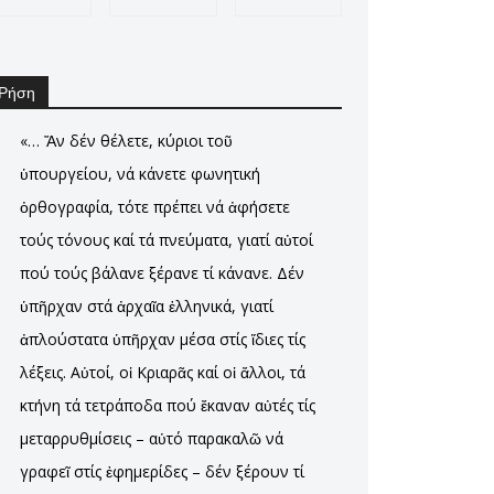
Ρήση
«… Ἄν δέν θέλετε, κύριοι τοῦ
ὑπουργείου, νά κάνετε φωνητική
ὀρθογραφία, τότε πρέπει νά ἀφήσετε
τούς τόνους καί τά πνεύματα, γιατί αὐτοί
πού τούς βάλανε ξέρανε τί κάνανε. Δέν
ὑπῆρχαν στά ἀρχαῖα ἑλληνικά, γιατί
ἀπλούστατα ὑπῆρχαν μέσα στίς ἵδιες τίς
λέξεις. Αὐτοί, οἱ Κριαρᾶς καί οἱ ἄλλοι, τά
κτήνη τά τετράποδα πού ἔκαναν αὐτές τίς
μεταρρυθμίσεις – αὐτό παρακαλῶ νά
γραφεῖ στίς ἐφημερίδες – δέν ξέρουν τί