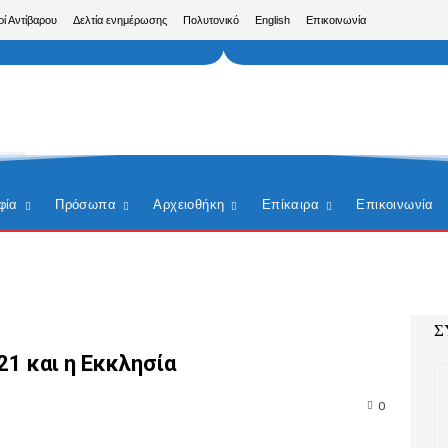
ρί Αντίβαρου
Δελτία ενημέρωσης
Πολυτονικό
English
Επικοινωνία
φία
Πρόσωπα
Αρχειοθήκη
Επίκαιρα
Επικοινωνία
Σ
21 και η Εκκλησία
0