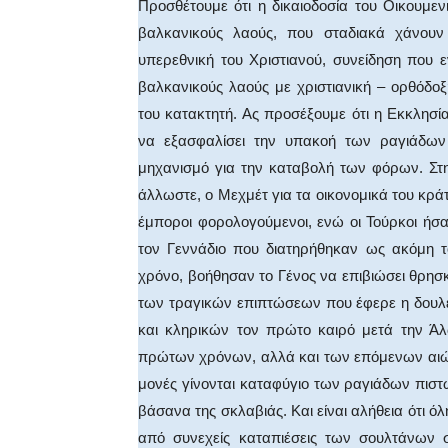
Προσθέτουμε ότι η δικαιοδοσία του Οικουμε
βαλκανικούς λαούς, που σταδιακά χάνουν
υπερεθνική του Χριστιανού, συνείδηση που ε
βαλκανικούς λαούς με χριστιανική – ορθόδ
του κατακτητή. Ας προσέξουμε ότι η Εκκλησί
να εξασφαλίσει την υπακοή των ραγιάδων 
μηχανισμό για την καταβολή των φόρων. Στη
άλλωστε, ο Μεχμέτ για τα οικονομικά του κράτ
έμποροι φορολογούμενοι, ενώ οι Τούρκοι ήσ
τον Γεννάδιο που διατηρήθηκαν ως ακόμη τ
χρόνο, βοήθησαν το Γένος να επιβιώσει θρησ
των τραγικών επιπτώσεων που έφερε η δουλεία
και κληρικών τον πρώτο καιρό μετά την Άλ
πρώτων χρόνων, αλλά και των επόμενων αιώνω
μονές γίνονται καταφύγιο των ραγιάδων πιστώ
βάσανα της σκλαβιάς. Και είναι αλήθεια ότι ό
από συνεχείς καταπιέσεις των σουλτάνων 