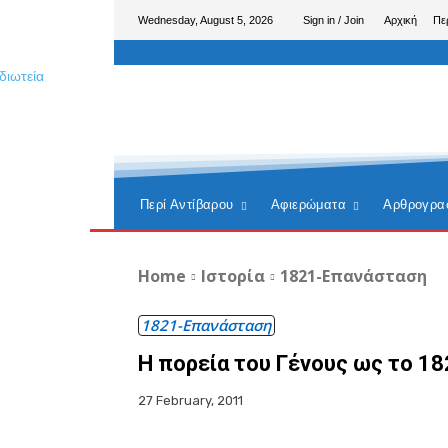
Wednesday, August 5, 2026
Sign in / Join
Αρχική
Πε
Περί Αντίβαρου
Αφιερώματα
Αρθρογρα
Home
Ιστορία
1821-Επανάσταση
1821-Επανάσταση
Η πορεία του Γένους ως το 18
27 February, 2011