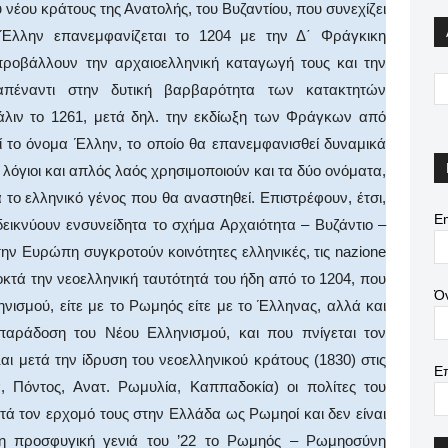
υ νέου κράτους της Ανατολής, του Βυζαντίου, που συνεχίζει
Έλλην επανεμφανίζεται το 1204 με την Δ΄ Φράγκικη
προβάλλουν την αρχαιοελληνική καταγωγή τους και την
απέναντι στην δυτική βαρβαρότητα των κατακτητών
άλιν το 1261, μετά δηλ. την εκδίωξη των Φράγκων από
ί το όνομα Έλλην, το οποίο θα επανεμφανισθεί δυναμικά
 λόγιοι και απλός λαός χρησιμοποιούν και τα δύο ονόματα,
το ελληνικό γένος που θα αναστηθεί. Επιστρέφουν, έτσι,
Em
δεικνύουν ενσυνείδητα το σχήμα Αρχαιότητα – Βυζάντιο –
ην Ευρώπη συγκροτούν κοινότητες ελληνικές, τις nazione
οκτά την νεοελληνική ταυτότητά του ήδη από το 1204, που
Ό
ηνισμού, είτε με το Ρωμηός είτε με το Έλληνας, αλλά και
παράδοση του Νέου Ελληνισμού, και που πνίγεται τον
αι μετά την ίδρυση του νεοελληνικού κράτους (1830) στις
Ε
 Πόντος, Ανατ. Ρωμυλία, Καππαδοκία) οι πολίτες του
τά τον ερχομό τους στην Ελλάδα ως Ρωμηοί και δεν είναι
τη προσφυγική γενιά του ’22 το Ρωμηός – Ρωμηοσύνη