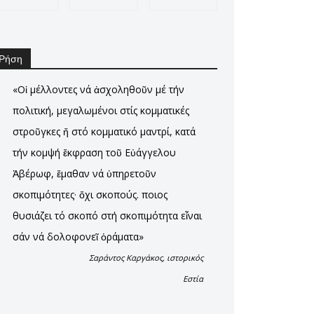
Ρήση
«Οἱ μέλλοντες νά ἀσχοληθοῦν μέ τήν
πολιτική, μεγαλωμένοι στίς κομματικές
στροῦγκες ἤ στό κομματικό μαντρί, κατά
τήν κομψή ἔκφραση τοῦ Εὐάγγελου
Ἀβέρωφ, ἔμαθαν νά ὑπηρετοῦν
σκοπιμότητες· ὄχι σκοπούς. Ὅποιος
θυσιάζει τό σκοπό στή σκοπιμότητα εἶναι
σάν νά δολοφονεῖ ὁράματα»
Σαράντος Καργάκος, ιστορικός
Εστία