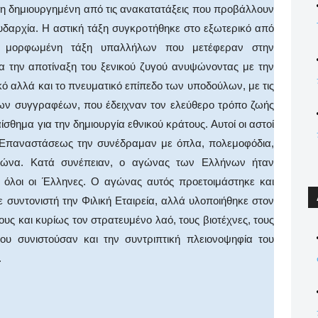
άξη δημιουργημένη από τις ανακατατάξεις που προβάλλουν
δαρχία. Η αστική τάξη συγκροτήθηκε στο εξωτερικό από
ην μορφωμένη τάξη υπαλλήλων που μετέφεραν στην
α την αποτίναξη του ξενικού ζυγού ανυψώνοντας με την
ικό αλλά και το πνευματικό επίπεδο των υποδούλων, με τις
ων συγγραφέων, που έδειχναν τον ελεύθερο τρόπο ζωής
θημα για την δημιουργία εθνικού κράτους. Αυτοί οι αστοί
ης Επαναστάσεως την συνέδραμαν με όπλα, πολεμοφόδια,
 Αγώνα. Κατά συνέπειαν, ο αγώνας των Ελλήνων ήταν
ν όλοι οι Έλληνες. Ο αγώνας αυτός προετοιμάστηκε και
 συντονιστή την Φιλική Εταιρεία, αλλά υλοποιήθηκε στον
υς και κυρίως τον στρατευμένο λαό, τους βιοτέχνες, τους
που συνιστούσαν και την συντριπτική πλειονοψηφία του
.