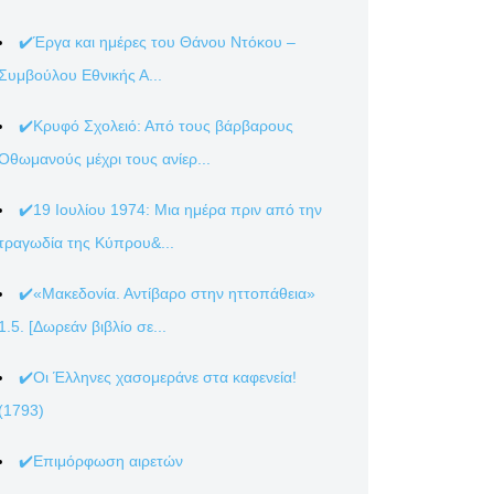
✔️Έργα και ημέρες του Θάνου Ντόκου –
Συμβούλου Εθνικής Α...
✔️Κρυφό Σχολειό: Από τους βάρβαρους
Οθωμανούς μέχρι τους ανίερ...
✔️19 Ιουλίου 1974: Μια ημέρα πριν από την
τραγωδία της Κύπρου&...
✔️«Μακεδονία. Αντίβαρο στην ηττοπάθεια»
1.5. [Δωρεάν βιβλίο σε...
✔️Οι Έλληνες χασομεράνε στα καφενεία!
(1793)
✔️Επιμόρφωση αιρετών