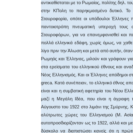
αντικαθίσταται με το Ρωμαίος, πολίτης δηλ. το
στην ΚΠολη το παρηκμασμένο δυτικό. Το 
Σταυροφορία, οπότε οι υπόδουλοι Έλληνες 
παντοιοτρόπη πνευματική υπεροχή τους 
Σταυροφόρων, για να επανεμφανισθεί και π
πολλά ελληνικά εδάφη, χωρίς όμως, να χαθε
λίγο πριν την Άλωση και μετά από αυτήν, όταν
Ρωμηός και Έλληνας, μιλούν και γράφουν για 
στα ερείσματα του ελληνικού έθνους και ανα
Νέος Ελληνισμός. Και οι Έλληνες απόδημοι στ
greca. Κατά συνέπειαν, το ελληνικό έθνος απ
είναι και η συμβατική αφετηρία του Νέου Ελλ
μαζί η Μεγάλη Ιδέα, που είναι η άγραφη 
Αύγουστο του 1922 στο λιμάνι της Σμύρνης. Κ
αλύτρωτες χώρες του Ελληνισμού (Μ. Ασία,
αυτοπροσδιορίζονταν ως το 1922, αλλά και με
δύσκολο να διαπιστώσει κανείς ότι η πρώ