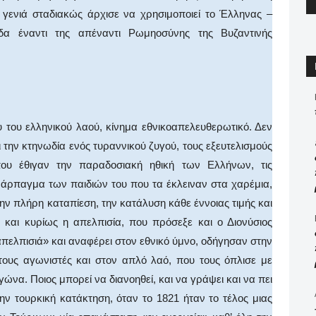
 γενιά σταδιακώς άρχισε να χρησιμοποιεί το Έλληνας –
δα έναντι της απέναντι Ρωμηοσύνης της Βυζαντινής
του ελληνικού λαού, κίνημα εθνικοαπελευθερωτικό. Δεν
την κτηνωδία ενός τυραννικού ζυγού, τους εξευτελισμούς
που έθιγαν την παραδοσιακή ηθική των Ελλήνων, τις
ο άρπαγμα των παιδιών του που τα έκλειναν στα χαρέμια,
ην πλήρη καταπίεση, την κατάλυση κάθε έννοιας τιμής και
 και κυρίως η απελπισία, που πρόσεξε και ο Διονύσιος
απελπισιά» και αναφέρει στον εθνικό ύμνο, οδήγησαν στην
τους αγωνιστές και στον απλό λαό, που τους όπλισε με
γώνα. Ποιος μπορεί να διανοηθεί, και να γράψει και να πει
ην τουρκική κατάκτηση, όταν το 1821 ήταν το τέλος μιας