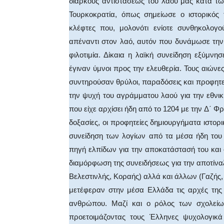
διαρκούς αντιστάσεως του λαού μας κατά τω
Τουρκοκρατία, όπως σημείωσε ο ιστορικός
κλέφτες που, μολονότι ενίοτε συνθηκολογο
απέναντι στον λαό, αυτόν που δυνάμωσε την
φιλοτιμία. Δίκαια η λαϊκή συνείδηση εξύμν
έγιναν ύμνοι προς την ελευθερία. Τους αιώνες
συντηρούσαν θρύλοι, παραδόσεις και προφητείε
την ψυχή του αγράμματου λαού για την εθνι
που είχε αρχίσει ήδη από το 1204 με την Δ΄ Φ
δοξασίες, οι προφητείες δημιουργήματα ιστορ
συνείδηση των λογίων από τα μέσα ήδη του
πηγή ελπίδων για την αποκατάστασή του και σ
διαμόρφωση της συνειδήσεως για την αποτίνα
Βελεστινλής, Κοραής) αλλά και άλλων (Γαζής
μετέφεραν στην μέσα Ελλάδα τις αρχές της
ανθρώπου. Μαζί και ο ρόλος των σχολείω
προετοιμάζοντας τους Έλληνες ψυχολογικ