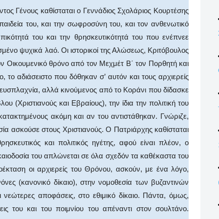
τος Γένους καθίσταται ο Γεννάδιος Σχολάριος Κουρτέσης
 παιδεία του, και την σωφροσύνη του, και τον ανθενωτικό
πικότητά του και την θρησκευτικότητά του που ενέπνεε
μένο ψυχικά λαό. Οι ιστορικοί της Αλώσεως, Κριτόβουλος
ον Οικουμενικό θρόνο από τον Μεχμέτ Β΄ τον Πορθητή και
 το αδιάσειστο που δόθηκαν σ’ αυτόν και τους αρχιερείς
 ευσπλαχνία, αλλά κινούμενος από το Κοράνι που δίδασκε
λου (Χριστιανούς και Εβραίους), την ίδια την πολιτική του
κατακτημένους ακόμη και αν του αντιστάθηκαν. Γνώριζε,
σία ασκούσε στους Χριστιανούς. Ο Πατριάρχης καθίσταται
ησκευτικός και πολιτικός ηγέτης, αφού είναι πλέον, ο
καιοδοσία του απλώνεται σε όλα σχεδόν τα καθέκαστα του
ροέκταση οι αρχιερείς του Θρόνου, ασκούν, με ένα λόγο,
όνες (κανονικό δίκαιο), στην νομοθεσία των βυζαντινών
 νεώτερες αποφάσεις, στο εθιμικό δίκαιο. Πάντα, όμως,
εις του και του ποιμνίου του απέναντι στον σουλτάνο.