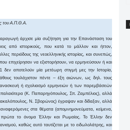
pp
Email
Print
Viber
 του Α.Π.Θ.Α.
 παραγωγή άρχισε μία συζήτηση για την Επανάσταση του
εις από ιστορικούς, που κατά το μάλλον και ήττον,
άλλες περιόδους της νεοελληνικής ιστορίας, και συνεπώς,
που επιχείρησαν να εξιστορήσουν, να ερμηνεύσουν ή και
 δεν αποτελούν μία μετέωρη στιγμή μες την Ιστορία,
άθους τουλάχιστον πέντε – έξη αιώνων, ως δηλ. τους
ε ανασκευή ή σχολιασμό ερμηνειών ή των παρεμβάσεών
 παλαιότερα (Κ. Παπαρηγόπουλος, Σπ. Ζαμπέλιος), αλλά
. Βακαλόπουλος, Ν. Σβορώνος) έγραψαν και δίδαξαν, αλλά
αναφερόμενες στα θέματα (απομνημονεύματα, κείμενα,
αι πρώτα το όνομα Έλλην και Ρωμαίος. Το Έλλην δεν
ιανισμού, καθώς αυτό ταυτίζεται με το ειδωλολάτρης, και