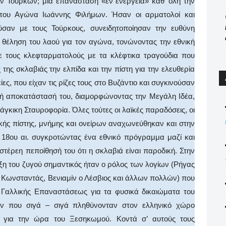
ν Τούρκων; μία επανάσταση «εν ενεργεία» καθ’ όλη την
 του Αγώνα Ιωάννης Φιλήμων. Ήσαν οι αρματολοί και
ύσαν με τους Τούρκους, συνειδητοποίησαν την ευθύνη
 θέληση του λαού για τον αγώνα, τονώνοντας την εθνική
ησε τους κλεφταρματολούς με τα κλέφτικα τραγούδια που
 της σκλαβιάς την ελπίδα και την πίστη για την ελευθερία
ς, που είχαν τις ρίζες τους στο Βυζάντιο και συγκινούσαν
κή αποκατάστασή του, διαμορφώνοντας την Μεγάλη Ιδέα,
ράγκικη Σταυροφορία. Όλες τούτες οι λαϊκές παραδόσεις, οι
ικής πίστης, μνήμης και ονείρων αναχωνεύθηκαν και στην
 18ου αι. συγκροτώντας ένα εθνικό πρόγραμμα μαζί και
τέρεη πεποίθησή του ότι η σκλαβιά είναι παροδική. Στην
ξη του ζυγού σημαντικός ήταν ο ρόλος των λογίων (Ρήγας
, Κωνσταντάς, Βενιαμίν ο Λέσβιος και άλλων πολλών) που
 Γαλλικής Επαναστάσεως για τα φυσικά δικαιώματα του
ν που σιγά – σιγά πληθύνονταν στον ελληνικό χώρο
ά για την ώρα του Ξεσηκωμού. Κοντά σ’ αυτούς τους