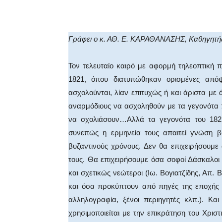
Facebook
X
WhatsA
Γράφει ο κ. ΑΘ. Ε. ΚΑΡΑΘΑΝΑΣΗΣ, Καθηγητής
Τον τελευταίο καιρό με αφορμή τηλεοπτική
1821, όπου διατυπώθηκαν ορισμένες απόψ
ασχολούνται, λίαν επιτυχώς ή και άριστα με 
αναρμόδιους να ασχοληθούν με τα γεγονότα 
να σχολιάσουν…Αλλά τα γεγονότα του 1821
συνεπώς η ερμηνεία τους απαιτεί γνώση β
βυζαντινούς χρόνους. Δεν θα επιχειρήσουμ
τους. Θα επιχειρήσουμε όσα σοφοί Δάσκαλοι
και σχετικώς νεώτεροι (Ιω. Βογιατζίδης, Απ
και όσα προκύπτουν από πηγές της εποχής 
αλληλογραφία, ξένοι περιηγητές κλπ.). Κ
χρησιμοποιείται με την επικράτηση του Χριστ