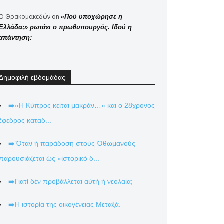
Ο Θρακομακεδών
on
«Πού υποχώρησε η
Ελλάδα;» ρωτάει ο πρωθυπουργός. Ιδού η
απάντηση:
Δημοφιλή εβδομάδας
➡️«Η Κύπρος κείται μακράν…» και ο 28χρονος
έφεδρος καταδ...
➡️Ὅταν ἡ παράδοση στούς Ὀθωμανούς
παρουσιάζεται ὡς «ἱστορικό δ...
➡️Γιατί δέν προβάλλεται αὐτή ἡ νεολαία;
➡️Η ιστορία της οικογένειας Μεταξά.