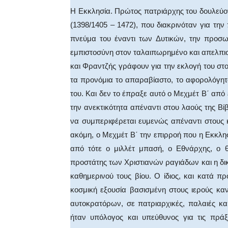
Η Εκκλησία. Πρώτος πατριάρχης του δουλεύον
(1398/1405 – 1472), που διακρινόταν για την
πνεύμα του έναντι των Δυτικών, την προσω
εμπιστοσύνη στον ταλαιπωρημένο και απελπισ
και Φραντζής γράφουν για την εκλογή του στ
τα προνόμια το απαραβίαστο, το αφορολόγητο,
του. Και δεν το έπραξε αυτό ο Μεχμέτ Β΄ από
την ανεκτικότητα απέναντι στου λαούς της Βίβ
να συμπεριφέρεται ευμενώς απέναντι στους 
ακόμη, ο Μεχμέτ Β΄ την επιρροή που η Εκκλη
από τότε ο μιλλέτ μπασή, ο Εθνάρχης, ο θρ
προστάτης των Χριστιανών ραγιάδων και η δι
καθημερινού τους βίου. Ο ίδιος, και κατά π
κοσμική εξουσία βασισμένη στους ιερούς καν
αυτοκρατόρων, σε πατριαρχικές, παλαιές και
ήταν υπόλογος και υπεύθυνος για τις πράξ