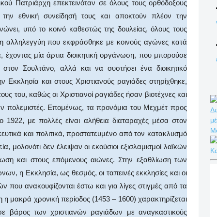
νικού Πατριάρχη επεκτεινόταν σε όλους τους ορθόδοξους
 την εθνική συνείδησή τους και αποκτούν πλέον την
νώνει, υπό το κοινό καθεστώς της δουλείας, όλους τους
οξη αλληλεγγύη που εκφράσθηκε με κοινούς αγώνες κατά
α, έχοντας μία άρτια διοικητική οργάνωση, που μπορούσε
στον Σουλτάνο, αλλά και να συστήσει ένα διοικητικό
ν Εκκλησία και στους Χριστιανούς ραγιάδες στηρίχθηκε,
ους του, καθώς οι Χριστιανοί ραγιάδες ήσαν βιοτέχνες και
αν πολεμιστές. Επομένως, τα προνόμια του Μεχμέτ προς
Δω
μέ
ο 1922, με πολλές είναι αλήθεια διαταραχές μέσα στον
Μ
κευτικά και πολιτικά, προστατευμένο από τον κατακλυσμό
, μολονότι δεν έλειψαν οι εκούσιοι εξισλαμισμοί λαϊκών
Κ
ωση και στους επόμενους αιώνες. Στην εξαθλίωση των
ν, η Εκκλησία, ως θεσμός, οι ταπεινές εκκλησίες και οι
ν που ανακουφίζονται έστω και για λίγες στιγμές από τα
λη η μακρά χρονική περίοδος (1453 – 1600) χαρακτηρίζεται
σε βάρος των χριστιανών ραγιάδων με αναγκαστικούς