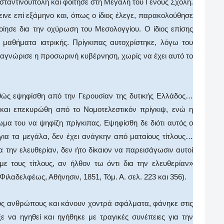
ινούπολη και φοίτησε στη Μεγάλη του Γένους Σχολή.
ινε επί εξάμηνο και, όπως ο ίδιος έλεγε, παρακολούθησε
ίησε δια την οχύρωση του Μεσολογγίου. Ο ίδιος επίσης
ε μαθήματα ιατρικής. Πρίγκιπας αυτοχρίστηκε, λόγω του
ναγνώρισε η προσωρινή κυβέρνηση, χωρίς να έχει αυτό το
αθώς εψηφίσθη από την Γερουσίαν της δυτικής Ελλάδος…
και επεκυρώθη από το Νομοτελεστικόν πρίγκιψ, ενώ η
ωμα του να ψηφίζη πρίγκιπας. Εψηφίσθη δε διότι αυτός ο
 για τα μεγάλα, δεν έχει ανάγκην από ματαίους τίτλους…
 την ελευθερίαν, δεν ήτο δίκαιον να παρεισάγωσιν αυτοί
ε τους τίτλους, αν ήλθον τω όντι δια την ελευθερίαν»
λαδελφέως, Αθήνησιν, 1851, Τόμ. Α. σελ. 223 και 356).
 ανθρώπους και κάνουν χοντρά σφάλματα, φάνηκε στις
ωξε να ηγηθεί και ηγήθηκε με τραγικές συνέπειες για την