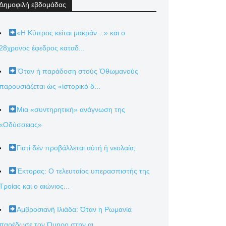
Δημοφιλή εβδομάδας
«Η Κύπρος κείται μακράν…» και ο
28χρονος έφεδρος καταδ...
Ὅταν ἡ παράδοση στούς Ὀθωμανούς
παρουσιάζεται ὡς «ἱστορικό δ...
Μια «συντηρητική» ανάγνωση της
«Οδύσσειας»
Γιατί δέν προβάλλεται αὐτή ἡ νεολαία;
Έκτορας: Ο τελευταίος υπερασπιστής της
Τροίας και ο αιώνιος...
Αμβροσιανή Ιλιάδα: Όταν η Ρωμανία
παρέδωσε τον Όμηρο στην αι...