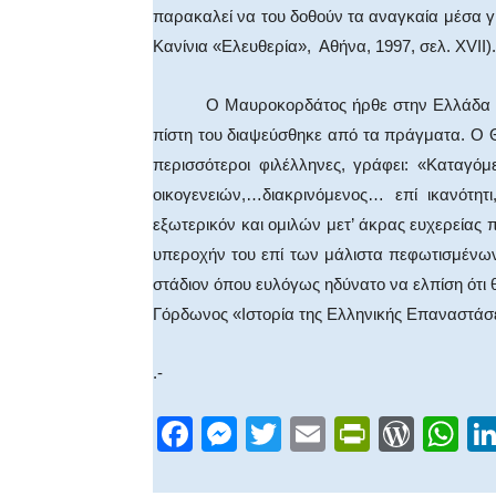
παρακαλεί να του δοθούν τα αναγκαία μέσα γ
Κανίνια «Ελευθερία», Αθήνα, 1997, σελ. XVII).
Ο Μαυροκορδάτος ήρθε στην Ελλάδα πιστεύ
πίστη του διαψεύσθηκε από τα πράγματα. Ο
περισσότεροι φιλέλληνες, γράφει: «Καταγό
οικογενειών,…διακρινόμενος… επί ικανότητ
εξωτερικόν και ομιλών μετ’ άκρας ευχερείας
υπεροχήν του επί των μάλιστα πεφωτισμένων
στάδιον όπου ευλόγως ηδύνατο να ελπίση ότ
Γόρδωνος «Ιστορία της Ελληνικής Επαναστάσεω
.-
F
M
T
E
Pr
W
W
a
e
wi
m
in
or
h