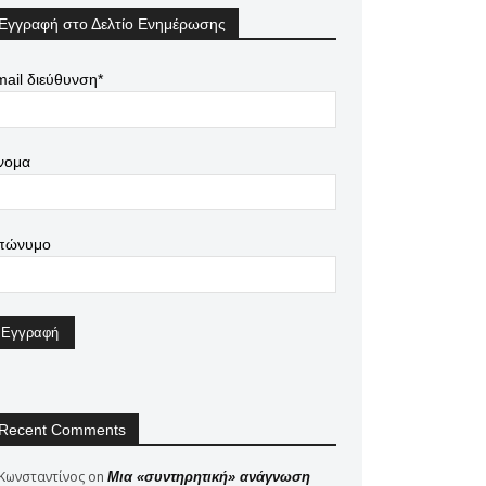
Εγγραφή στο Δελτίο Ενημέρωσης
ail διεύθυνση*
νομα
πώνυμο
Recent Comments
Κωνσταντίνος
on
Μια «συντηρητική» ανάγνωση