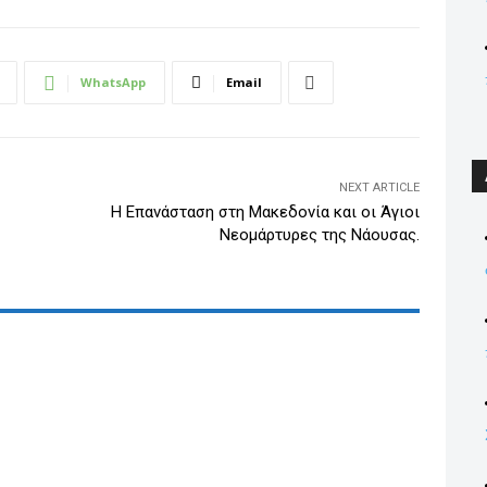
k
e
dI
WhatsApp
Email
n
NEXT ARTICLE
Η Επανάσταση στη Μακεδονία και οι Άγιοι
Νεομάρτυρες της Νάουσας.