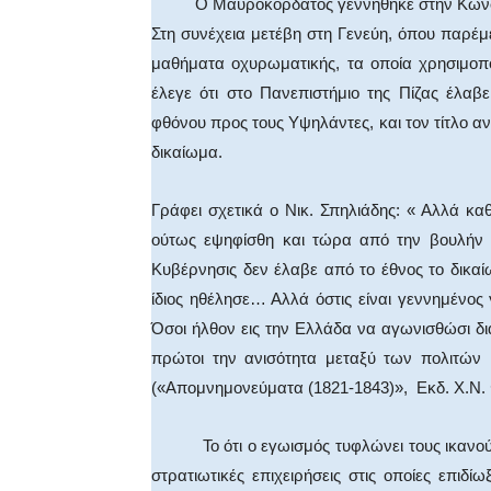
Ο Μαυροκορδάτος γεννήθηκε στην Κωνσταντ
Στη συνέχεια μετέβη στη Γενεύη, όπου παρέμε
μαθήματα οχυρωματικής, τα οποία χρησιμοπο
έλεγε ότι στο Πανεπιστήμιο της Πίζας έλαβ
φθόνου προς τους Υψηλάντες, και τον τίτλο α
δικαίωμα.
Γράφει σχετικά ο Νικ. Σπηλιάδης: « Αλλά κ
ούτως εψηφίσθη και τώρα από την βουλήν 
Κυβέρνησις δεν έλαβε από το έθνος το δικαί
ίδιος ηθέλησε… Αλλά όστις είναι γεννημένος
Όσοι ήλθον εις την Ελλάδα να αγωνισθώσι δια
πρώτοι την ανισότητα μεταξύ των πολιτών μ
(«Απομνημονεύματα (1821-1843)», Εκδ. Χ.Ν. Φι
Το ότι ο εγωισμός τυφλώνει τους ικανούς
στρατιωτικές επιχειρήσεις στις οποίες επιδί