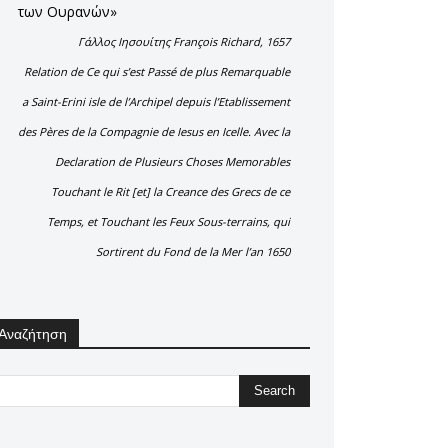
των Ουρανών»
Γάλλος Ιησουίτης François Richard, 1657
Relation de Ce qui s’est Passé de plus Remarquable
a Saint-Erini isle de l’Archipel depuis l’Etablissement
des Pères de la Compagnie de Iesus en Icelle. Avec la
Declaration de Plusieurs Choses Memorables
Touchant le Rit [et] la Creance des Grecs de ce
Temps, et Touchant les Feux Sous-terrains, qui
Sortirent du Fond de la Mer l’an 1650
Αναζήτηση