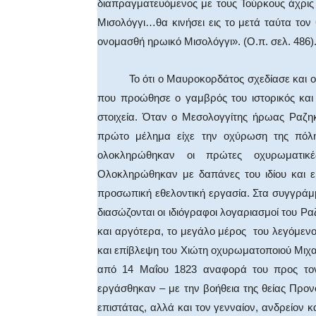
διαπραγματευόμενος με τους Τούρκους άχρις 
Μισολόγγι…θα κινήσει εις το μετά ταύτα το
ονομασθή ηρωικό Μισολόγγι». (Ο.π. σελ. 486)
Το ότι ο Μαυροκορδάτος σχεδίασε και οργ
που προώθησε ο γαμβρός του ιστορικός και 
στοιχεία. Όταν ο Μεσολογγίτης ήρωας Ραζη
πρώτο μέλημα είχε την οχύρωση της πόλ
ολοκληρώθηκαν οι πρώτες οχυρωματικέ
Ολοκληρώθηκαν με δαπάνες του ιδίου και ε
προσωπική εθελοντική εργασία. Στα συγγράμμ
διασώζονται οι ιδιόγραφοι λογαριασμοί του Ρ
και αργότερα, το μεγάλο μέρος του λεγόμε
και επίβλεψη του Χιώτη οχυρωματοποιού Μιχα
από 14 Μαΐου 1823 αναφορά του προς τον
εργάσθηκαν – με την βοήθεια της θείας Προνοί
επιστάτας, αλλά και τον γενναίον, ανδρείον 