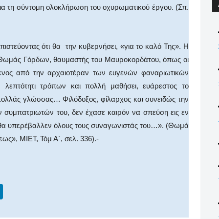
ια τη σύντομη ολοκλήρωση του οχυρωματικού έργου. (Σπ.
οντας ότι θα την κυβερνήσει, «για το καλό Της». Η
 Θωμάς Γόρδων, θαυμαστής του Μαυροκορδάτου, όπως οι
μενος από την αρχαιοτέραν των ευγενών φαναριωτικών
ι, λεπτότητι τρόπων και πολλή μαθήσει, ευάρεστος το
 πολλάς γλώσσας… Φιλόδοξος, φίλαρχος και συνειδώς την
 συμπατριωτών του, δεν έχασε καιρόν να σπεύση εις εν
ι θα υπερέβαλλεν όλους τους συναγωνιστάς του…». (Θωμά
ς», ΜΙΕΤ, Τόμ Α΄, σελ. 336).-
Li
n