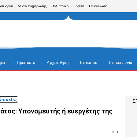
Αντίβαρου
Δελτία ενημέρωσης
Πολυτονικό
English
Επικοινωνία
φία
Πρόσωπα
Αρχειοθήκη
Επίκαιρα
Επικοινωνία
όπουλος
Σ
άτος: Υπονομευτής ή ευεργέτης της
0