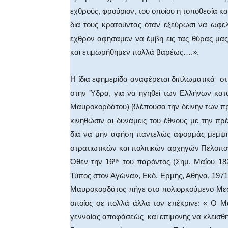
εχθρούς, φρούριον, του οποίου η τοποθεσία κα
δια τους κρατούντας όταν εξεύρωσι να ωφε
εχθρόν αφήσαμεν να έμβη εις τας θύρας μα
και ετιμωρήθημεν πολλά βαρέως….».
Η ίδια εφημερίδα αναφέρεται διπλωματικά 
στην Ύδρα, για να ηγηθεί των Ελλήνων κατά
Μαυροκορδάτου) βλέπουσα την δεινήν των πρ
κινηθώσιν αι δυνάμεις του έθνους με την πρ
δια να μην αφήση παντελώς αφορμάς μεμψιμ
στρατιωτικών και πολιτικών αρχηγών Πελοπο
ην
Όθεν την 16
του παρόντος (Σημ. Μαΐου 182
Τύπος στον Αγώνα», Εκδ. Ερμής, Αθήνα, 1971,
Μαυροκορδάτος πήγε στο πολιορκούμενο Μεσο
οποίος σε πολλά άλλα τον επέκρινε: « Ο Μ
γενναίας αποφάσεώς και επιμονής να κλεισθή ε