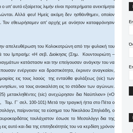
ι ο υπ’ αυτό εξαίρετος λιμήν είναι προτερήματα ανεκτίμητα
λώνται. Αλλά φευ! Ημείς ακόμη δεν ησθάνθημεν, οποίον
Em
ς. Τον εθεωρήσαμεν απ’ αρχής με ανόητον καταφρόνησιν
Ό
στην απελευθέρωση του Κολοκοτρώνη από την φυλακή του
 του Ιμπραήμ: «Η σεβ. Διοίκησις (Σημ. Κουντουριώτη –
αγμάτων κατάστασιν και την επείγουσαν ανάγκην του να
Ε
έπουσαν ενέργειαν και δραστικότητα, έκρινεν αναγκαίον,
οιρίας εις τους λαούς της ενταύθα φυλάξεως (sic) των
ννησίων, να τους ανακαλέση εις το στάδιον των αγώνων.
5) μετακληθέντες (sic) ανεχώρησαν δια Ναύπλιον» («Ο
 Τομ. Γ΄ σελ. 100-101) Μετά την τραγική ήττα στο Πέτα ο
λόγγι, παίρνοντας τα εύσημα του Νικολάου Σπηλιάδη, ο
αυροκορδάτος τουλάχιστον έσωσε το Μεσολόγγι δια της
ις αυτό και δια της επιτηδειότητός του να κερδίση χρόνον