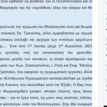
ότου έφθασαν εις βοήθειάν του οι Πελοπονννήσιοι και το
ν θαυμασμόν και την συμπάθειαν όλου του κόσμου και θα
.
άνωσε την οχύρωση του Μεσολογγίου είναι μια θεωρία
πολιτικός Σπ. Τρικούπης, αλλά αμφισβητείται με ισχυρά
κότσικας ανέλαβε την αρχηγία των «ντόπιων αρμάτων»
ης
ης
ης…. Έτσι από 1
Ιουνίου μέχρι 1
Αυγούστου 1821
ς εργασίες υπό την αποκλειστική του φροντίδα.
ράνου μεταξύ των κατοίκων, οι οποίοι προσέφεραν και
ατα των Κων. Στασινοπούλου, Ι. Ραζή και Στεφ. Τσίντζου
αζηκότσικα, που αφορούν τις οχυρωματικές εργασίες. Αλλά
νου «Επτάγωνου Οχυρώματος» κατασκευάστηκε με σχέδιο
ήλ Κοκκίνη, που σκοτώθηκε κατά την Έξοδο. Ο ίδιος στην
 Μαυροκορδάτο γράφει: «Ανήκει έπαινος προς όσους
ας – για το έργο τούτο, όχι μόνο τους σκάπτας, κτίστας,
και φιλόπατριν λαόν του Μεσολογγίου». Στην ίδια αναφορά