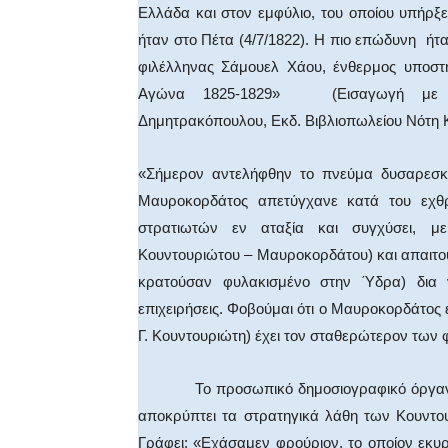
Ελλάδα και στον εμφύλιο, του οποίου υπήρξ
ήταν στο Πέτα (4/7/1822). Η πιο επώδυνη ήτ
φιλέλληνας Σάμουελ Χάου, ένθερμος υποστ
Αγώνα 1825-1829» (Εισαγωγή με π
Δημητρακόπουλου, Εκδ. Βιβλιοπωλείου Νότη Κα
«Σήμερον αντελήφθην το πνεύμα δυσαρεσκε
Μαυροκορδάτος απετύγχανε κατά του εχθρο
στρατιωτών εν αταξία και συγχύσει, μ
Κουντουριώτου – Μαυροκορδάτου) και απαιτο
κρατούσαν φυλακισμένο στην Ύδρα) δια 
επιχειρήσεις. Φοβούμαι ότι ο Μαυροκορδάτος ε
Γ. Κουντουριώτη) έχει τον σταθερώτερον των φ
Το προσωπικό δημοσιογραφικό όργανο τω
αποκρύπτει τα στρατηγικά λάθη των Κουντο
Γράφει: «Εχάσαμεν φρούριον, το οποίον εκυρ