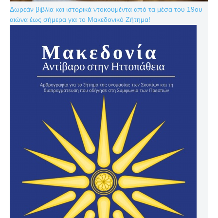
Δωρεάν βιβλία και ιστορικά ντοκουμέντα από τα μέσα του 19ου
αιώνα έως σήμερα για το Μακεδονικό Ζήτημα!