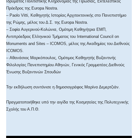
Ιδρύματος Πολιτιστικής Κληρονομιάς της Πρωσίας, Εκτελεστικός
Πρόεδρος της Europa Nostra.
– Paolo Vitti, Καθηγητής Ιστορίας Αρχιτεκτονικής στο Πανεπιστήμιο
της Ρώμης, μέλος του Δ.Σ. της Europa Nostra.
– Σοφία Αυγερινού-Κολώνια, Ομότιμη Καθηγήτρια ΕΜΠ,
Αντιπρόεδρος Ελληνικού Τμήματος του International Council on
Monuments and Sites – ICOMOS, μέλος της Ακαδημίας του Διεθνούς
ICOMOS.
– Αθανάσιος Μαρκόπουλος, Ομότιμος Καθηγητής Βυζαντινής
Φιλολογίας Πανεπιστημίου Αθηνών, Γενικός Γραμματέας Διεθνούς
Ένωσης Βυζαντινών Σπουδών
Την εκδήλωση συντόνισε η δημοσιογράφος Μαρίνα Δεμερτζιάν.
Πραγματοποιήθηκε υπό την αιγίδα της Κοσμητείας της Πολυτεχνικής
Σχολής του Α.Π.Θ.