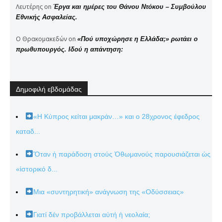
Λευτέρης
on
Έργα και ημέρες του Θάνου Ντόκου – Συμβούλου
Εθνικής Ασφαλείας.
Ο Θρακομακεδών
on
«Πού υποχώρησε η Ελλάδα;» ρωτάει ο
πρωθυπουργός. Ιδού η απάντηση:
Δημοφιλή εβδομάδας
«Η Κύπρος κείται μακράν…» και ο 28χρονος έφεδρος
καταδ...
Ὅταν ἡ παράδοση στούς Ὀθωμανούς παρουσιάζεται ὡς
«ἱστορικό δ...
Μια «συντηρητική» ανάγνωση της «Οδύσσειας»
Γιατί δέν προβάλλεται αὐτή ἡ νεολαία;