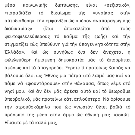
μέσα κοινωνικῆς δικτύωσης, εἶναι «σεξιστικό»,
«παραβιάζει τό δικαίωμα τῆς γυναίκας στήν
αὐτοδιάθεση», τήν ἐμφανίζει ὡς «μέσον ἀναπαραγωγικῆς
διαδικασίας» (ἔτσι ἀποκαλεῖται ἀπό τούς
ψευτοφιλελεύθερους τό θαῦμα τῆς ζωῆς) καί τήν
στιγματίζει «ὡς ὑπεύθυνη γιά τήν ὑπογεννητικότητα στήν
Ἑλλάδα». Καί ὡς συνήθως ὅ,τι δέν ἀνέχεται ἡ
φιλελεύθερη ἡμιάμεση δημοκρατία μᾶς τό ἀπορρίπτει
ἀμέσως καί τό ἀπαγορεύει. Ξέρετε τί προτείνω; Καιρός νά
βάλουμε ὅλοι ὡς Ἔθνος μία πέτρα στό λαιμό μας καί νά
πᾶμε νά «φουντάρουμε» στήν θάλασσα, ὅπως λέμε στό
νησί μου. Καί ἄν δέν μᾶς ἀρέσει αὐτό καί τό θεωροῦμε
ὑπερβολικό, μᾶς προτείνω κάτι ἁπλούστερο. Νά ὁρίσουμε
τήν στρουθοκάμηλο πού ὡς γνωστόν θέτει βαθιά τό
πρόσωπό της μέσα στήν ἄμμο ὡς ἐθνική μας μασκώτ.
Εἴμαστε μέ τά καλά μας;