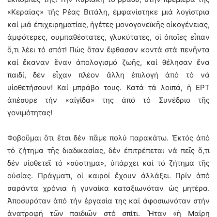
«Κεραίας» τῆς Ρέας Βιτάλη, ἐμφανίστηκε μιά λογίστρια
καί μιά ἐπιχειρηματίας, ἡγέτες μονογονεϊκῆς οἰκογένειας,
ἀμφότερες, συμπαθέστατες, γλυκύτατες, οἱ ὁποῖες εἶπαν
ὅ,τι λέει τό σπότ! Πώς ὅταν ἔφθασαν κοντά στά πενῆντα
καί ἔκαναν ἕναν ἀπολογισμό ζωῆς, καί θέλησαν ἕνα
παιδί, δέν εἶχαν πλέον ἄλλη ἐπιλογή ἀπό τό νά
υἱοθετήσουν! Καί μπράβο τους. Κατά τά λοιπά, ἡ ΕΡΤ
ἀπέσυρε τήν «αἰγίδα» της ἀπό τό Συνέδριο τῆς
γονιμότητας!
Φοβοῦμαι ὅτι ἔτσι δέν πᾶμε πολύ παρακάτω. Ἐκτός ἀπό
τό ζήτημα τῆς διαδικασίας, δέν ἐπιτρέπεται νά πεῖς ὅ,τι
δέν υἱοθετεῖ τό «σύστημα», ὑπάρχει καί τό ζήτημα τῆς
οὐσίας. Πράγματι, οἱ καιροί ἔχουν ἀλλάξει. Πρίν ἀπό
σαράντα χρόνια ἡ γυναίκα καταξιωνόταν ὡς μητέρα.
Ἀποσυρόταν ἀπό τήν ἐργασία της καί ἀφοσιωνόταν στήν
ἀνατροφή τῶν παιδιῶν στό σπίτι. Ἦταν «ἡ Μαίρη