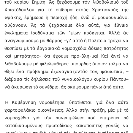
τοῦ κυρίου Σημίτη. Ἄς ξεχάσουμε τόν λιθοβολισμό τοῦ
Χριστόδουλου για τό ἐπίδομα στούς Χριστιανούς τῆς
Θράκης, ἐρήμωσε ἡ περιοχή ἤδη, ἐνῶ οἱ μουσουλμάνοι
αὐξάνουν. Ἄς τά ξεχάσουμε ὅλα αὐτά, γιά ἐθνικά
ἐγκλήματα ἰσοδύναμα τῶν Ἰμίων πρόκειται. Ἀλλά ἄς
ἀναγνωρίσουμε μέ θάρρος –γι’ αὐτό ἡ Πολιτεία τρέχει νά
θεσπίσει μέ τά ἐργασιακά νομοσχέδια ἄδειες πατρότητος
καί μητρότητος– ὅτι ἔχουμε πρό-βλη-μα! Καί ἀντί νά
λιθοβολοῦμε μέ φιλελεύθερες μποῦρδες ὅποιον τολμᾶ νά
θίξει ἕνα πρόβλημα ἐξαναγκάζοντάς τον, φασιστικά, –
διάβασα τίς δηλώσεις τοῦ γυναικολόγου κυρίου Πάντου–
νά ἀκυρώσει τό συνέδριο, ἄς σκύψουμε πάνω ἀπό αὐτό.
Ἡ Κυβέρνηση νομοθέτησε, ὑποτίθεται, γιά ὅλα αὐτά
χαρτοφυλάκιο οἰκογένειας. Ἀλλά στήν πράξη, μία μέ τό
νομοσχέδιο γιά τήν συνεπιμέλεια πού ἐπιτρέπει σέ
καταδικασμένους πρωτοδίκως κακοποιητές γονεῖς νά