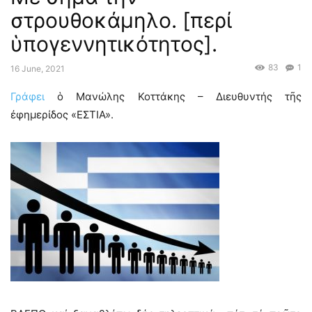
στρουθοκάμηλο. [περί
ὑπογεννητικότητος].
83
1
16 June, 2021
Γράφει
ὁ Μανώλης Κοττάκης – Διευθυντής τῆς
ἐφημερίδος «ΕΣΤΙΑ».