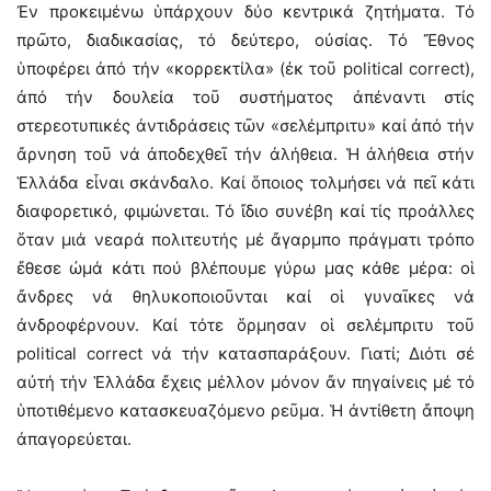
Ἐν προκειμένω ὑπάρχουν δύο κεντρικά ζητήματα. Τό
πρῶτο, διαδικασίας, τό δεύτερο, οὐσίας. Τό Ἔθνος
ὑποφέρει ἀπό τήν «κορρεκτίλα» (ἐκ τοῦ political correct),
ἀπό τήν δουλεία τοῦ συστήματος ἀπέναντι στίς
στερεοτυπικές ἀντιδράσεις τῶν «σελέμπριτυ» καί ἀπό τήν
ἄρνηση τοῦ νά ἀποδεχθεῖ τήν ἀλήθεια. Ἡ ἀλήθεια στήν
Ἑλλάδα εἶναι σκάνδαλο. Καί ὅποιος τολμήσει νά πεῖ κάτι
διαφορετικό, φιμώνεται. Τό ἴδιο συνέβη καί τίς προάλλες
ὅταν μιά νεαρά πολιτευτής μέ ἄγαρμπο πράγματι τρόπο
ἔθεσε ὠμά κάτι πού βλέπουμε γύρω μας κάθε μέρα: οἱ
ἄνδρες νά θηλυκοποιοῦνται καί οἱ γυναῖκες νά
ἀνδροφέρνουν. Καί τότε ὅρμησαν οἱ σελέμπριτυ τοῦ
political correct νά τήν κατασπαράξουν. Γιατί; Διότι σέ
αὐτή τήν Ἑλλάδα ἔχεις μέλλον μόνον ἄν πηγαίνεις μέ τό
ὑποτιθέμενο κατασκευαζόμενο ρεῦμα. Ἡ ἀντίθετη ἄποψη
ἀπαγορεύεται.