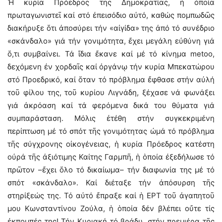
Ἡ κυρία Πρόεδρος τῆς Δημοκρατίας, ἡ ὁποία
πρωταγωνιστεῖ καί στό ἐπεισόδιο αὐτό, καθώς πομπωδῶς
διακήρυξε ὅτι ἀποσύρει τήν «αἰγίδα» της ἀπό τό συνέδριο
«σκάνδαλο» γιά τήν γονιμότητα, ἔχει μεγάλη εὐθύνη γιά
ὅ,τι συμβαίνει. Τά ἴδια ἔκανε καί μέ τό κίνημα metoo,
δεχόμενη ἐν χορδαῖς καί ὀργάνῳ τήν κυρία Μπεκατώρου
στό Προεδρικό, καί ὅταν τό πρόβλημα ἔφθασε στήν αὐλή
τοῦ φίλου της, τοῦ κυρίου Λιγνάδη, ξέχασε νά φωνάξει
γιά ἀκρόαση καί τά φερόμενα δικά του θύματα γιά
συμπαράσταση. Μόλις ἐτέθη στήν συγκεκριμένη
περίπτωση μέ τό σπότ τῆς γονιμότητας ὠμά τό πρόβλημα
τῆς σύγχρονης οἰκογένειας, ἡ κυρία Πρόεδρος κατέστη
οὐρά τῆς ἀξιότιμης Καίτης Γαρμπῆ, ἡ ὁποία ἐξεδήλωσε τό
πρῶτον –ἔχει ὅλο τό δικαίωμα– τήν διαφωνία της μέ τό
σπότ «σκάνδαλο». Καί διέταξε τήν ἀπόσυρση τῆς
στηρίξεώς της. Τό αὐτό ἔπραξε καί ἡ ΕΡΤ τοῦ ἀγαπητοῦ
μου Κωνσταντίνου Ζούλα, ἡ ὁποία δέν βλέπει οὔτε τίς
ἐκπομπές της! Τήν Κυριακή τό βράδυ, στήν πρεμιέρα τῆς