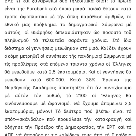
BΛΕΠΩ καί ξαναβλέπω δύο τηλεοπτικά σπότ: τό πρῶτο
εἶναι τῆς Eurobank στό ὁποῖο μικρά παιδιά θέτουν κατά
τρόπο ἀφοπλιστικό μέ τήν ἁπλή παράθεση ἀριθμῶν, τό
ἐθνικό μας πρόβλημα: τό δημογραφικό. Σύμφωνα μέ
αὐτούς, οἱ 65άρηδες διπλασιάστηκαν ὡς ποσοστό τοῦ
πληθυσμοῦ τά τελευταῖα σαράντα χρόνια. Στό ἴδιο
διάστημα οἱ γεννήσεις μειώθηκαν στό μισό. Καί δέν ἔχουν
ἀκόμη μετρηθεῖ οἱ συνέπειες τῆς πανδημίας! Σύμφωνα μέ
τίς προβλέψεις, στά ἑπόμενα τριάντα χρόνια οἱ Ἕλληνες
θά μειωθοῦμε κατά 2,5 ἑκατομμύρια. Καί οἱ γεννήσεις θά
μειωθοῦν κατά 600.000. Κατά 38%. Ἔρευνα τῆς
Νορβηγικῆς Ἀκαδημίας ὑποστηρίζει ὅτι ἄν συνεχίσουμε
μέ αὐτόν τόν ρυθμό, τό 2100 οἱ Ἕλληνες θά
κινδυνεύσουμε μέ ἀφανισμό. Θά ἔχουμε ἀπομείνει 2,5
ἑκατομμύρια, μόνον! Τό δεύτερο πού βλέπω εἶναι τό
σπότ-«σκάνδαλο» πού προκάλεσε τήν κατακραυγή καί
ὁδήγησε τήν Πρόεδρο τῆς Δημοκρατίας, τήν ΕΡΤ καί τό
ΑΠΕ νά ἀποσύρουν τίς «αἰγίδες» τους ἀπό τό Συνέδριο