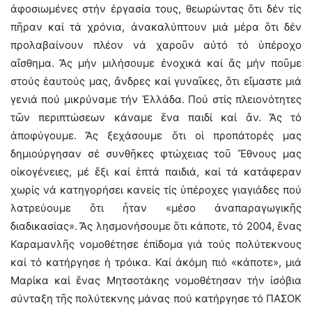
ἀφοσιωμένες στήν ἐργασία τους, θεωρώντας ὅτι δέν τίς
πῆραν καί τά χρόνια, ἀνακαλύπτουν μιά μέρα ὅτι δέν
προλαβαίνουν πλέον νά χαροῦν αὐτό τό ὑπέροχο
αἴσθημα. Ἄς μήν μιλήσουμε ἐνοχικά καί ἄς μήν ποῦμε
στούς ἑαυτούς μας, ἄνδρες καί γυναῖκες, ὅτι εἴμαστε μιά
γενιά πού μικρύναμε τήν Ἑλλάδα. Πού στίς πλειονότητες
τῶν περιπτώσεων κάναμε ἕνα παιδί καί ἄν. Ἄς τό
ἀποφύγουμε. Ἄς ξεχάσουμε ὅτι οἱ προπάτορές μας
δημιούργησαν σέ συνθῆκες φτώχειας τοῦ Ἔθνους μας
οἰκογένειες, μέ ἕξι καί ἑπτά παιδιά, καί τά κατάφεραν
χωρίς νά κατηγορήσει κανείς τίς ὑπέροχες γιαγιάδες πού
λατρεύουμε ὅτι ἦταν «μέσο ἀναπαραγωγικῆς
διαδικασίας». Ἄς λησμονήσουμε ὅτι κάποτε, τό 2004, ἕνας
Καραμανλῆς νομοθέτησε ἐπίδομα γιά τούς πολύτεκνους
καί τό κατήργησε ἡ τρόικα. Καί ἀκόμη πιό «κάποτε», μιά
Μαρίκα καί ἕνας Μητσοτάκης νομοθέτησαν τήν ἰσόβια
σύνταξη τῆς πολύτεκνης μάνας πού κατήργησε τό ΠΑΣΟΚ