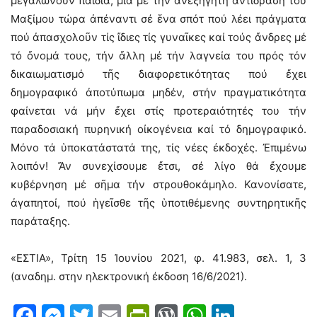
μεγαλώνουν παιδιά, μία μέ τήν ἀνεξήγητη ἀντίδραση τοῦ
Μαξίμου τώρα ἀπέναντι σέ ἕνα σπότ πού λέει πράγματα
πού ἀπασχολοῦν τίς ἴδιες τίς γυναῖκες καί τούς ἄνδρες μέ
τό ὄνομά τους, τήν ἄλλη μέ τήν λαγνεία του πρός τόν
δικαιωματισμό τῆς διαφορετικότητας πού ἔχει
δημογραφικό ἀποτύπωμα μηδέν, στήν πραγματικότητα
φαίνεται νά μήν ἔχει στίς προτεραιότητές του τήν
παραδοσιακή πυρηνική οἰκογένεια καί τό δημογραφικό.
Μόνο τά ὑποκατάστατά της, τίς νέες ἐκδοχές. Ἐπιμένω
λοιπόν! Ἄν συνεχίσουμε ἔτσι, σέ λίγο θά ἔχουμε
κυβέρνηση μέ σῆμα τήν στρουθοκάμηλο. Κανονίσατε,
ἀγαπητοί, πού ἡγεῖσθε τῆς ὑποτιθέμενης συντηρητικῆς
παράταξης.
«ΕΣΤΙΑ», Τρίτη 15 Ἰουνίου 2021, φ. 41.983, σελ. 1, 3
(αναδημ. στην ηλεκτρονική έκδοση 16/6/2021).
Facebook
Messenger
Twitter
Email
PrintFriendly
WordPress
WhatsAp
LinkedI