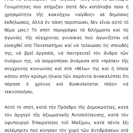
Γονιμότητας πού στήριζαν (ποτέ δέν κατάλαβα ποία ἡ
χρησιμότητα τῆς κακοήχου «αἰγίδος» σέ δημόσιες
ἐκδηλώσεις, ἀλλά ἐν πάση περιπτώσει, δέν εἶναι αὐτό τό
θέμα μας.) Τό σπότ περιγράφει τά διλήμματα καί τίς
ἀγωνίες τῆς σύγχρονης γυναίκας πού ἀγωνίζεται νά
εἰσαχθεῖ στό Πανεπιστήμιο καί νά τελειώσει τίς σπουδές
της, νά βρεῖ ἐργασία, νά παντρευτεῖ τόν ἄνδρα τῶν
ὀνείρων της, νά ἰσορροπήσει ἀνάμεσα στά «πρέπει» τῆς
σύγχρονης κοινωνίας καί στά «θέλω» της καί ἡ ὁποία
κάπου στήν κρίσιμη ἡλικία τῶν σαράντα ἀνακαλύπτει ὅτι
πέρασε ὁ χρόνος καί δυσκολεύεται πλέον νά
τεκνοποιήσει.
Αὐτό τό σπότ, κατά τήν Πρόεδρο τῆς Δημοκρατίας, κατά
τόν ἀρχηγό τῆς ἀξιωματικῆς Ἀντιπολίτευσης, κατά τόν
ὑφυπουργό Ἐπικρατείας τοῦ Μαξίμου, κατά πέντε ἕξι
σελέμπριτυ πού κίνησαν τόν χορό τῶν ἀντιδράσεων στά