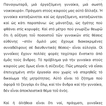
Παναγιωταρᾶ, μιά ἐργαζόμενη γυναίκα, μιά σωστή
νοικοκυρά». Πράγματι στούς καιρούς μας αὐτό ἄλλαξε. Ἡ
γυναίκα καταξιώνεται καί ὡς ἐργαζόμενη, καταξιώνεται
καί ὡς κάτι παραπάνω: ὡς μάνατζερ, ὡς ἡγέτης πού
φθάνει στίς κορυφές. Καί στό μέτρο πού γνωρίζω θεωρῶ
ὅτι ἡ αὔξηση τοῦ ποσοστοῦ τῶν γυναικῶν στίς θέσεις
εὐθύνης –στόν ὅμιλό μας ἔχουμε διακεκριμένες
συναδέλφους σέ διευθυντικές θέσεις– εἶναι εὐλογία. Οἱ
γυναῖκες ἔχουν πολλές φορές ταχύτερο ἔνστικτο ἀπό
ἐμᾶς τούς ἄνδρες. Τό πρόβλημα γιά τήν γυναίκα στούς
καιρούς μας ὅμως εἶναι ἡ σύζευξις. Πῶς μπορεῖς νά εἶσαι
ἐπιτυχημένη στήν ἐργασία σου χωρίς νά στερηθεῖς τό
δικαίωμα τῆς μητρότητας. Αὐτό εἶναι τό ζήτημα πού
ἀφορᾶ τό ζευγάρι ἐν ὅλῳ, καί τόν ἄνδρα καί τήν γυναίκα,
δέν εἶναι ἀποκλειστικά θέμα τοῦ ἑνός.
Καί ἡ ἀλήθεια εἶναι ὅτι ναί, πράγματι, γυναῖκες