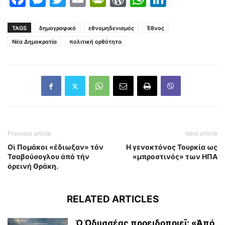
TAGS
δημογραφικό
εθνομηδενισμός
Έθνος
Νέα Δημοκρατία
πολιτική ορθότητα
Previous article
Next article
Οἱ Πομάκοι «ἔδιωξαν» τόν
Η γενοκτόνος Τουρκία ως
Τσαβούσογλου ἀπό τήν
«μπροστινός» των ΗΠΑ
ὀρεινή Θράκη.
RELATED ARTICLES
Ὁ Ὀδυσσέας προειδοποιεῖ: «Ἀπό