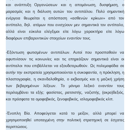
και ανάπτυξη Οργανώσεων και η απομόνωση, δυσφήμιση, ο
μαρασμός και η διάλυση αυτών του αντιπάλου. Πολύ σημαντική
ενέργεια θεωρείται η απόσπαση «ασθενών κρίκων» από τον
αντίπαλο, δηλ. ατόμων που ενισχύουν μεν σημαντικά τον αντίπαλο,
αλλά είναι εύκολα ελέγξιμοι είτε λόγω χαρακτήρα είτε λόγω
διαφόρων επιβαρυντικών στοιχείων εναντίον τους.
-Εξόντωση φωτισμένων αντιπάλων. Αυτοί που προσπαθούν να
αφυπνίσουν τις κοινωνίες και τις επηρεάζουν σημαντικά είναι οι
αντίπαλοι που επιβάλλεται να εξουδετερωθούν. Ως πολεμοφόδια σε
αυτήν την εκστρατεία χρησιμοποιούνται η συκοφαντία, η πρόκληση, η
πλαστογραφία, η σκανδαλοθηρία, ο εκβιασμός και η μαζική χρήση
των βεβαρημένων λέξεων. Το μόνιμο λεξικό εναντίον τους
περιλαμβάνει τα εξής: φασίστας, ρατσιστής, ναζιστής, (ακρο)δεξιός,
και πρόσφατα τα ομοφοβικός, ξενοφοβικός, ισλαμοφοβικός κλπ.
-Ένοπλη Βία. Αποφεύγεται κατά το μείζον, αλλά μπορεί να
χρησιμοποιηθεί υποταγμένη στην πολιτική στρατηγική σε έσχατες
περιπτώσεις.