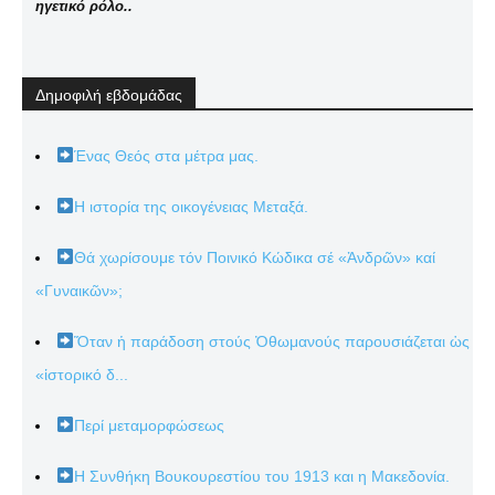
ηγετικό ρόλο..
Δημοφιλή εβδομάδας
Ένας Θεός στα μέτρα μας.
Η ιστορία της οικογένειας Μεταξά.
Θά χωρίσουμε τόν Ποινικό Κώδικα σέ «Ἀνδρῶν» καί
«Γυναικῶν»;
Ὅταν ἡ παράδοση στούς Ὀθωμανούς παρουσιάζεται ὡς
«ἱστορικό δ...
Περί μεταμορφώσεως
Η Συνθήκη Βουκουρεστίου του 1913 και η Μακεδονία.