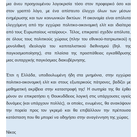
μια άνευ προηγουμένου λογοκρισία τόσο στον προφορικό όσο και
στον γραπτό λόγο, με ένα απίστευτο έλεγχο όλων των μέσων
ενημέρωσης και των κοινωνικών δικτύων. Η οικονομία είναι απόλυτα
ελεγχόμενη από την εγχώρια πολιτικο-οικονομική ελίτ και ιδιαίτερα
από τους Ευρωπαίους «εταίρους». Τέλος, επικρατεί σχεδόν απόλυτα,
σε όλους τους πολιτικούς χώρους (πλην του εθνικού-πατριωτικού) η
μονολιθική ιδεολογία του καπιταλιστικού διεθνισμού (δηλ. της
παγκοσμιοποίησης), στα πλαίσια της προσπάθειας εγκαθίδρυσης
μιας αυταρχικής παγκόσμιας διακυβέρνησης.
Έτσι η Ελλάδα, υποδουλωμένη ήδη στα μνημόνια, στην εγχώρια
πολιτικο-οικονομική ελίτ και στους εξωτερικούς πάτρονες, βαδίζει με
μαθηματική ακρίβεια στην καταστροφή της! Η σωτηρία της θα έρθει
μόνον αν επικρατήσει η Θουκυδίδειος λογική στις υπάρχουσες υγιείς
δυνάμεις (και υπάρχουν πολλές), οι οποίες, ενωμένες, θα ανακόψουν
την πορεία προς τον γκρεμό και θα επιβάλλουν την πρέπουσα
κατάσταση που θα μπορεί να οδηγήσει στην αναγέννηση της χώρας.
Νίκος