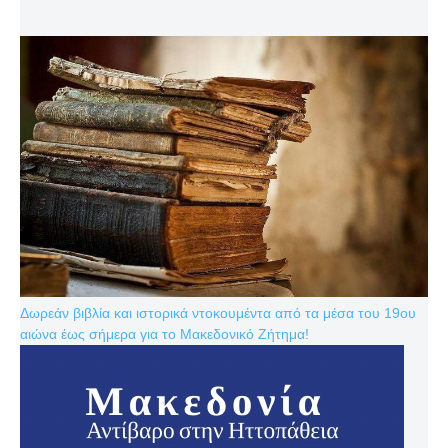
Δωρεάν βιβλία και ιστορικά ντοκουμέντα από τα μέσα του 19ου
αιώνα έως σήμερα για το Μακεδονικό Ζήτημα!