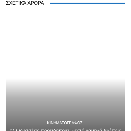
ΣΧΕΤΙΚΆ ΆΡΘΡΑ
ΚΙΝΗΜΑΤΟΓΡΆΦΟΣ
Ὁ Ὀδυσσέας προειδοποιεῖ: «Ἀπό χαμηλά βλέπεις