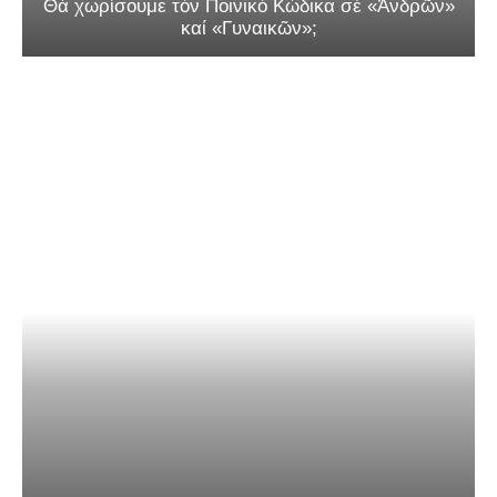
Θά χωρίσουμε τόν Ποινικό Κώδικα σέ «Ἀνδρῶν»
καί «Γυναικῶν»;