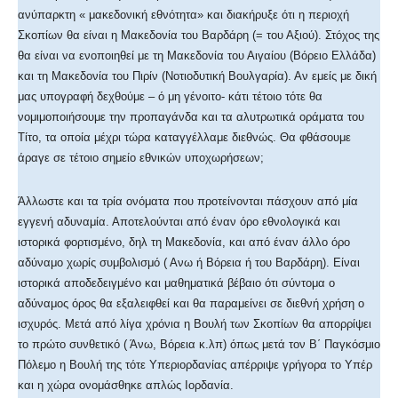
ανύπαρκτη « μακεδονική εθνότητα» και διακήρυξε ότι η περιοχή
Σκοπίων θα είναι η Μακεδονία του Βαρδάρη (= του Αξιού). Στόχος της
θα είναι να ενοποιηθεί με τη Μακεδονία του Αιγαίου (Βόρειο Ελλάδα)
και τη Μακεδονία του Πιρίν (Νοτιοδυτική Βουλγαρία). Αν εμείς με δική
μας υπογραφή δεχθούμε – ό μη γένοιτο- κάτι τέτοιο τότε θα
νομιμοποιήσουμε την προπαγάνδα και τα αλυτρωτικά οράματα του
Τίτο, τα οποία μέχρι τώρα καταγγέλλαμε διεθνώς. Θα φθάσουμε
άραγε σε τέτοιο σημείο εθνικών υποχωρήσεων;
Άλλωστε και τα τρία ονόματα που προτείνονται πάσχουν από μία
εγγενή αδυναμία. Αποτελούνται από έναν όρο εθνολογικά και
ιστορικά φορτισμένο, δηλ τη Μακεδονία, και από έναν άλλο όρο
αδύναμο χωρίς συμβολισμό ( Ανω ή Βόρεια ή του Βαρδάρη). Είναι
ιστορικά αποδεδειγμένο και μαθηματικά βέβαιο ότι σύντομα ο
αδύναμος όρος θα εξαλειφθεί και θα παραμείνει σε διεθνή χρήση ο
ισχυρός. Μετά από λίγα χρόνια η Βουλή των Σκοπίων θα απορρίψει
το πρώτο συνθετικό ( Άνω, Βόρεια κ.λπ) όπως μετά τον Β΄ Παγκόσμιο
Πόλεμο η Βουλή της τότε Υπεριορδανίας απέρριψε γρήγορα το Υπέρ
και η χώρα ονομάσθηκε απλώς Ιορδανία.