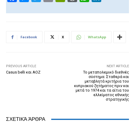
a
e
wi
m
in
or
h
n
c
ss
tt
ail
tF
d
at
k
e
e
er
ri
Pr
s
e
b
n
e
e
A
dI
Facebook
X
WhatsApp
o
g
n
ss
p
n
o
er
dl
p
k
y
PREVIOUS ARTICLE
NEXT ARTICLE
Casus belli και ΑΟΖ
Το μεταπολεμικό διεθνές
σύστημα: Σταθερά και
μεταβλητά κριτήρια του
κυπριακού ζητήματος πριν και
μετά το 1974 και τα αίτια του
ελλείματος εθνικής
στρατηγικής
ΣΧΕΤΙΚΆ ΆΡΘΡΑ