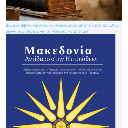
Δωρεάν βιβλία και ιστορικά ντοκουμέντα από τα μέσα του 19ου
αιώνα έως σήμερα για το Μακεδονικό Ζήτημα!