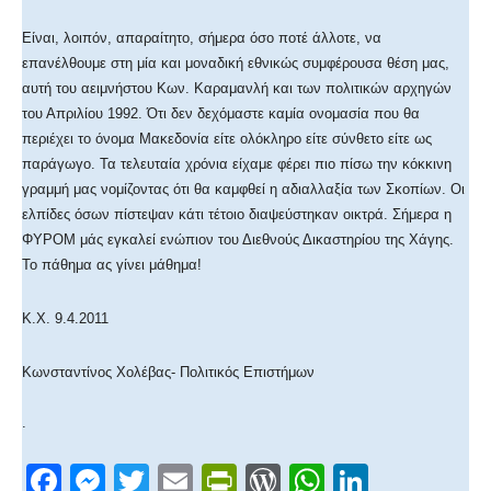
Είναι, λοιπόν, απαραίτητο, σήμερα όσο ποτέ άλλοτε, να
επανέλθουμε στη μία και μοναδική εθνικώς συμφέρουσα θέση μας,
αυτή του αειμνήστου Κων. Καραμανλή και των πολιτικών αρχηγών
του Απριλίου 1992. Ότι δεν δεχόμαστε καμία ονομασία που θα
περιέχει το όνομα Μακεδονία είτε ολόκληρο είτε σύνθετο είτε ως
παράγωγο. Τα τελευταία χρόνια είχαμε φέρει πιο πίσω την κόκκινη
γραμμή μας νομίζοντας ότι θα καμφθεί η αδιαλλαξία των Σκοπίων. Οι
ελπίδες όσων πίστεψαν κάτι τέτοιο διαψεύστηκαν οικτρά. Σήμερα η
ΦΥΡΟΜ μάς εγκαλεί ενώπιον του Διεθνούς Δικαστηρίου της Χάγης.
Το πάθημα ας γίνει μάθημα!
Κ.Χ. 9.4.2011
Κωνσταντίνος Χολέβας- Πολιτικός Επιστήμων
.
F
M
T
E
Pr
W
W
Li