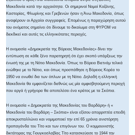
Μακεδονία κατά την αρχαιότητα. Οι σημερινοί Νομοί Κοζάνης,
Καστορίας, Φλωρίνης και Γρεβενών ήσαν η Άνω Μακεδονία, όπως
αναφέρουν οι Αρχαίοι συγγραφείς. Επομένως η παραχώρηση αυτού
του ονόματος σημαίνει ότι δίνουμε το δικαίωμα στη ΦΥΡΟΜ να
διεκδικεί και αυτές τις ελληνικότατες περιοχές.
Η ονομασία «Δημοκρατία της Βόρειας Μακεδονίας» δίνει την
εντύπωση σε κάθε ξένο παρατηρητή ότι έχει σκοπό υπάρξεως την
ένωσή της με τη Νότιο Μακεδονία. Όπως το Βόρειο Βιετνάμ τελικά
ενώθηκε με το Νότιο, και όπως προσπάθησε η Βόρειος Κορέα το
1950 να ενωθεί δια των όπλων με τη Νότιο. Δηλαδή η ελληνική
Μακεδονία θα εμφανίζεται διεθνώς ως μία αμφισβητούμενη περιοχή
που αργά ή γρήγορα θα αποτελέσει ένα κράτος με τα Σκόπια.
Η ονομασία « Δημοκρατία της Μακεδονίας του Βαρδάρη» ή «
Μακεδονία του Βαρδάρη – Σκόπια» είναι εξίσου απορριπτέα επειδή
αποκρυσταλλώνει και νομιμοποιεί την επί 65 χρόνια ανιστόρητη
προπαγάνδα του Τίτο και των επιγόνων του. Ο κομμουνιστής
δικτάτορας της Γιουγκοσλαβίας Τίτο κατασκεύασε το 1944 την