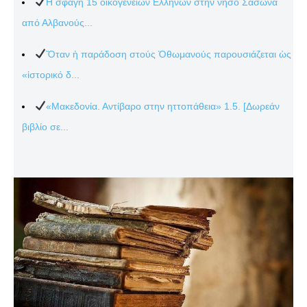
Η σφαγή 15 οικογενειών Ελλήνων στην νήσο Σάσωνα
από Αλβανούς...
Ὅταν ἡ παράδοση στούς Ὀθωμανούς παρουσιάζεται ὡς
«ἱστορικό δ...
«Μακεδονία. Αντίβαρο στην ηττοπάθεια» 1.5. [Δωρεάν
βιβλίο σε...