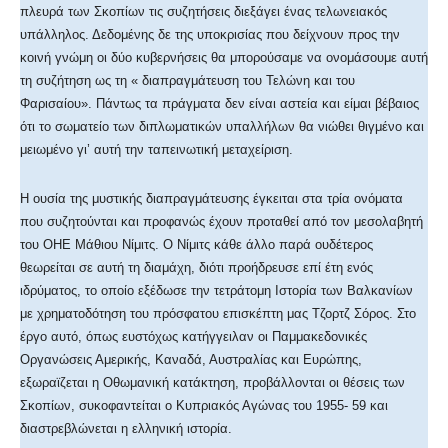
πλευρά των Σκοπίων τις συζητήσεις διεξάγει ένας τελωνειακός
υπάλληλος. Δεδομένης δε της υποκρισίας που δείχνουν προς την
κοινή γνώμη οι δύο κυβερνήσεις θα μπορούσαμε να ονομάσουμε αυτή
τη συζήτηση ως τη « διαπραγμάτευση του Τελώνη και του
Φαρισαίου». Πάντως τα πράγματα δεν είναι αστεία και είμαι βέβαιος
ότι το σωματείο των διπλωματικών υπαλλήλων θα νιώθει θιγμένο και
μειωμένο γι’ αυτή την ταπεινωτική μεταχείριση.
Η ουσία της μυστικής διαπραγμάτευσης έγκειται στα τρία ονόματα
που συζητούνται και προφανώς έχουν προταθεί από τον μεσολαβητή
του ΟΗΕ Μάθιου Νίμιτς. Ο Νίμιτς κάθε άλλο παρά ουδέτερος
θεωρείται σε αυτή τη διαμάχη, διότι προήδρευσε επί έτη ενός
ιδρύματος, το οποίο εξέδωσε την τετράτομη Ιστορία των Βαλκανίων
με χρηματοδότηση του πρόσφατου επισκέπτη μας Τζορτζ Σόρος. Στο
έργο αυτό, όπως ευστόχως κατήγγειλαν οι Παμμακεδονικές
Οργανώσεις Αμερικής, Καναδά, Αυστραλίας και Ευρώπης,
εξωραϊζεται η Οθωμανική κατάκτηση, προβάλλονται οι θέσεις των
Σκοπίων, συκοφαντείται ο Κυπριακός Αγώνας του 1955- 59 και
διαστρεβλώνεται η ελληνική ιστορία.