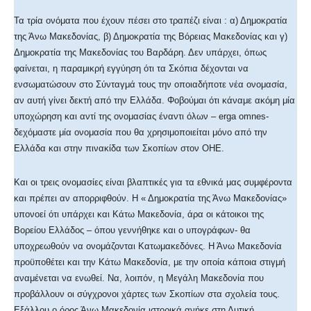
Τα τρία ονόματα που έχουν πέσει στο τραπέζι είναι : α) Δημοκρατία
της Άνω Μακεδονίας, β) Δημοκρατία της Βόρειας Μακεδονίας και γ)
Δημοκρατία της Μακεδονίας του Βαρδάρη. Δεν υπάρχει, όπως
φαίνεται, η παραμικρή εγγύηση ότι τα Σκόπια δέχονται να
ενσωματώσουν στο Σύνταγμά τους την οποιαδήποτε νέα ονομασία,
αν αυτή γίνει δεκτή από την Ελλάδα. Φοβούμαι ότι κάναμε ακόμη μία
υποχώρηση και αντί της ονομασίας έναντι όλων – erga omnes-
δεχόμαστε μία ονομασία που θα χρησιμοποιείται μόνο από την
Ελλάδα και στην πινακίδα των Σκοπίων στον ΟΗΕ.
Και οι τρεις ονομασίες είναι βλαπτικές για τα εθνικά μας συμφέροντα
και πρέπει αν απορριφθούν. Η « Δημοκρατία της Άνω Μακεδονίας»
υπονοεί ότι υπάρχει και Κάτω Μακεδονία, άρα οι κάτοικοι της
Βορείου Ελλάδος – όπου γεννήθηκε και ο υπογράφων- θα
υποχρεωθούν να ονομάζονται Κατωμακεδόνες. Η Άνω Μακεδονία
προϋποθέτει και την Κάτω Μακεδονία, με την οποία κάποια στιγμή
αναμένεται να ενωθεί. Να, λοιπόν, η Μεγάλη Μακεδονία που
προβάλλουν οι σύγχρονοι χάρτες των Σκοπίων στα σχολεία τους.
Εξάλλου ο όρος Άνω Μακεδονία ιστορικά ανήκε στη Δυτική