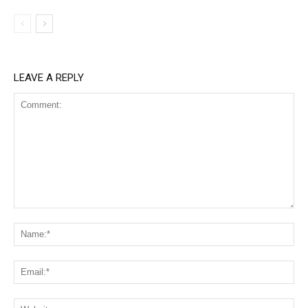
LEAVE A REPLY
Comment:
Na
Ema
Web