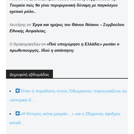
Τουρκία πώς θα γίνει περιφερειακή δύναμη με παγκόσμιο
ηγετικό ρόλο..
Λευτέρης
on
Έργα και ημέρες του Θάνου Ντόκου – Συμβούλου
Εθνικής Ασφαλείας.
Ο Θρακομακεδών
on
«Πού υποχώρησε η Ελλάδα;» ρωτάει ο
πρωθυπουργός. Ιδού η απάντηση:
Δημοφιλή εβδομάδας
Ὅταν ἡ παράδοση στούς Ὀθωμανούς παρουσιάζεται ὡς
«ἱστορικό δ...
«Η Κύπρος κείται μακράν…» και ο 28χρονος έφεδρος
καταδ...