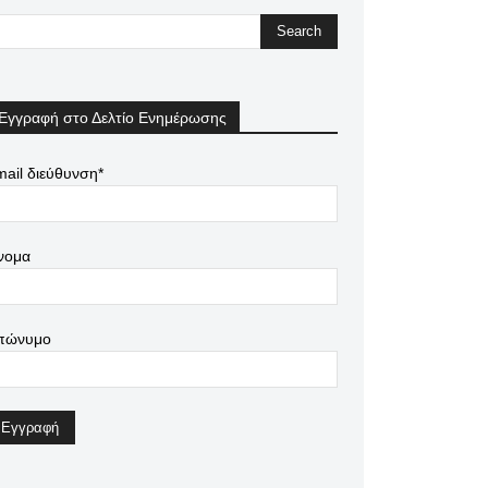
Εγγραφή στο Δελτίο Ενημέρωσης
ail διεύθυνση*
νομα
πώνυμο