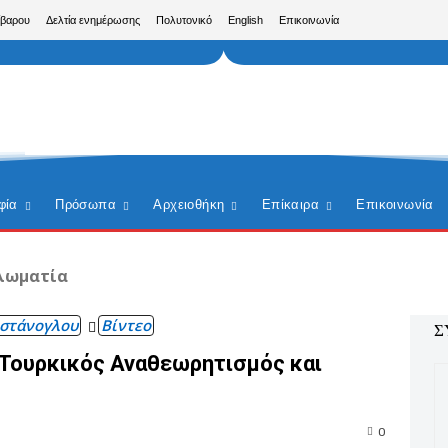
ίβαρου
Δελτία ενημέρωσης
Πολυτονικό
English
Επικοινωνία
φία
Πρόσωπα
Αρχειοθήκη
Επίκαιρα
Επικοινωνία
λωματία
στάνογλου
Βίντεο
Σ
 Τουρκικός Αναθεωρητισμός και
0