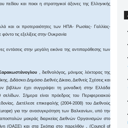
υ πεδίου και ποιοι η στρατηγικοί άξονες της Ελληνικής
λά και οι προτεραιότητες των ΗΠΑ- Ρωσίας- Γαλλίας-
 φόντο τις εξελίξεις στην Ουκρανία
νες εντάσεις στην μεγάλη εικόνα της αντιπαράθεσης των
 Καρακωστάνογλου
, διεθνολόγος, μόνιμος λέκτορας της
ς. Διδάσκει Δημόσιο Διεθνές Δίκαιο, Διεθνείς Σχέσεις και
ων βιβλίων έχει συγγράψει τη μοναδική στην Ελλάδα
 σελίδων. Σήμερα είναι πρόεδρος του Περιφερειακού
δονίας. Διετέλεσε επικεφαλής (2004-2008) του Διεθνούς
n Europe) για την ανασυγκρότηση των Βαλκανίων, υπό την
ής αποστολών μακράς διαρκείας Διεθνών Οργανισμών στο
νη (ΟΑΣΕ) και στα Σκόπια στο παρελθόν , (Council of