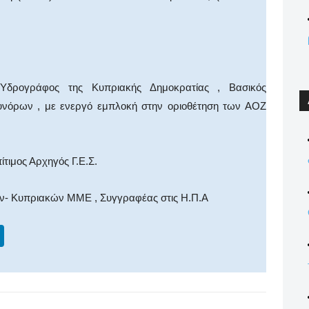
δρογράφος της Κυπριακής Δημοκρατίας , Βασικός
νόρων , με ενεργό εμπλοκή στην οριοθέτηση των ΑΟΖ
πίτιμος Αρχηγός Γ.Ε.Σ.
ών- Κυπριακών ΜΜΕ , Συγγραφέας στις Η.Π.Α
Li
n
k
e