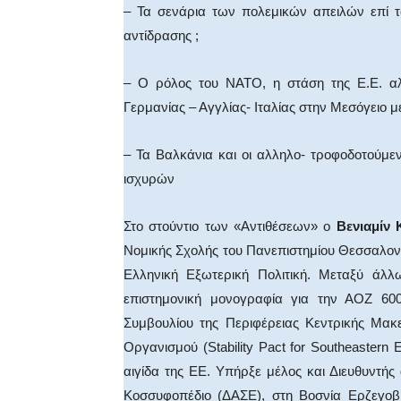
– Τα σενάρια των πολεμικών απειλών επί το
αντίδρασης ;
– Ο ρόλος του ΝΑΤΟ, η στάση της Ε.Ε. αλ
Γερμανίας – Αγγλίας- Ιταλίας στην Μεσόγειο με
– Τα Βαλκάνια και οι αλληλο- τροφοδοτούμε
ισχυρών
Στο στούντιο των «Αντιθέσεων» ο
Βενιαμίν
Νομικής Σχολής του Πανεπιστημίου Θεσσαλονίκη
Ελληνική Εξωτερική Πολιτική. Μεταξύ άλλ
επιστημονική μονογραφία για την ΑΟΖ 600
Συμβουλίου της Περιφέρειας Κεντρικής Μακε
Οργανισμού (Stability Pact for Southeaster
αιγίδα της ΕΕ. Υπήρξε μέλος και Διευθυντ
Κοσσυφοπέδιο (ΔΑΣΕ), στη Βοσνία Ερζεγοβί