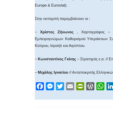
Europe & Eurostat).
Στην εκπομπή παρεμβαίνουν οι :
–
Χρίστος Ζήνωνος
, Χαρτογράφος – Υ
Εμπειρογνώμων Καθορισμού Υπεράκτιων Συ
Κύπρου, Ισραήλ και Αιγύπτου.
–
Κωνσταντίνος Γκίνης
– Στρατηγός ε.α. // Ε
–
Μιχάλης Ιγνατίου
// Ανταποκριτής Ελληνικ
F
M
T
E
Pr
W
W
a
e
wi
m
in
or
h
c
ss
tt
ail
tF
d
at
e
e
er
ri
Pr
s