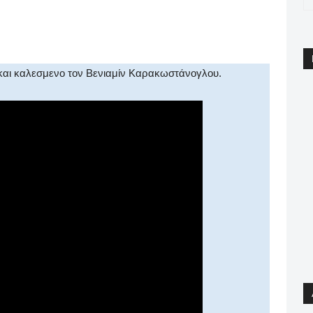
pp
Email
Print
Viber
και καλεσμενο τον Βενιαμίν Καρακωστάνογλου.