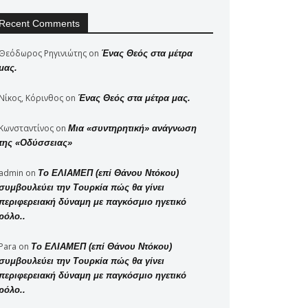
Recent Comments
Θεόδωρος Ρηγινιώτης
on
Ένας Θεός στα μέτρα
μας.
Νίκος, Κόρινθος
on
Ένας Θεός στα μέτρα μας.
Κωνσταντίνος
on
Μια «συντηρητική» ανάγνωση
της «Οδύσσειας»
admin
on
Το ΕΛΙΑΜΕΠ (επί Θάνου Ντόκου)
συμβουλεύει την Τουρκία πώς θα γίνει
περιφερειακή δύναμη με παγκόσμιο ηγετικό
ρόλο..
Para
on
Το ΕΛΙΑΜΕΠ (επί Θάνου Ντόκου)
συμβουλεύει την Τουρκία πώς θα γίνει
περιφερειακή δύναμη με παγκόσμιο ηγετικό
ρόλο..