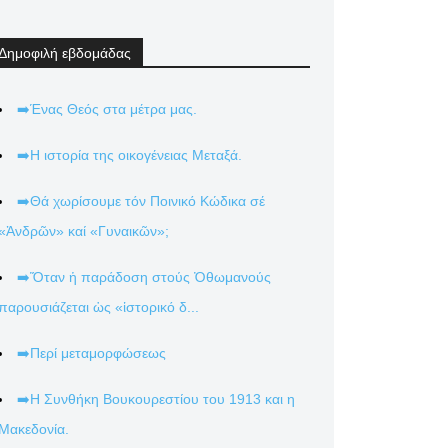
Δημοφιλή εβδομάδας
➡️Ένας Θεός στα μέτρα μας.
➡️Η ιστορία της οικογένειας Μεταξά.
➡️Θά χωρίσουμε τόν Ποινικό Κώδικα σέ
«Ἀνδρῶν» καί «Γυναικῶν»;
➡️Ὅταν ἡ παράδοση στούς Ὀθωμανούς
παρουσιάζεται ὡς «ἱστορικό δ...
➡️Περί μεταμορφώσεως
➡️Η Συνθήκη Βουκουρεστίου του 1913 και η
Μακεδονία.