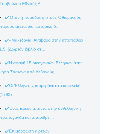
Συμβούλου Εθνικής Α...
✔️Ὅταν ἡ παράδοση στούς Ὀθωμανούς
παρουσιάζεται ὡς «ἱστορικό δ...
✔️«Μακεδονία. Αντίβαρο στην ηττοπάθεια»
1.5. [Δωρεάν βιβλίο σε...
✔️Η σφαγή 15 οικογενειών Ελλήνων στην
νήσο Σάσωνα από Αλβανούς...
✔️Οι Έλληνες χασομεράνε στα καφενεία!
(1793)
✔️Ένας ιερέας απαντά στην ανθελληνική
προπαγάνδα και απαριθμεί...
✔️Επιμόρφωση αιρετών