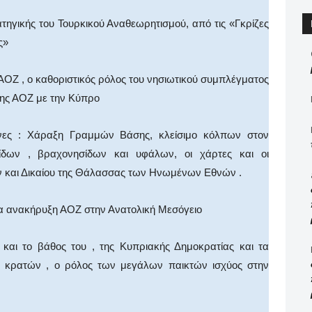
ατηγικής του Τουρκικού Αναθεωρητισμού, από τις «Γκρίζες
ς»
 ΑΟΖ , ο καθοριστικός ρόλος του νησιωτικού συμπλέγματος
σης ΑΟΖ με την Κύπρο
νες : Χάραξη Γραμμών Βάσης, κλείσιμο κόλπων στον
ίδων , βραχονησίδων και υφάλων, οι χάρτες και οι
ν και Δικαίου της Θάλασσας των Ηνωμένων Εθνών .
για ανακήρυξη ΑΟΖ στην Ανατολική Μεσόγειο
 και το βάθος του , της Κυπριακής Δημοκρατίας και τα
 κρατών , ο ρόλος των μεγάλων παικτών ισχύος στην