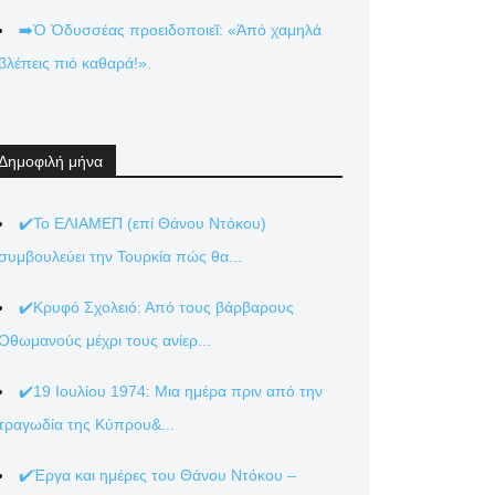
➡️Ὁ Ὀδυσσέας προειδοποιεῖ: «Ἀπό χαμηλά
βλέπεις πιό καθαρά!».
Δημοφιλή μήνα
✔️Το ΕΛΙΑΜΕΠ (επί Θάνου Ντόκου)
συμβουλεύει την Τουρκία πώς θα...
✔️Κρυφό Σχολειό: Από τους βάρβαρους
Οθωμανούς μέχρι τους ανίερ...
✔️19 Ιουλίου 1974: Μια ημέρα πριν από την
τραγωδία της Κύπρου&...
✔️Έργα και ημέρες του Θάνου Ντόκου –