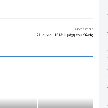
dI
WhatsApp
Email
Print
Viber
n
NEXT ARTICLE
21 Ιουνίου 1913: Η μάχη του Κιλκίς