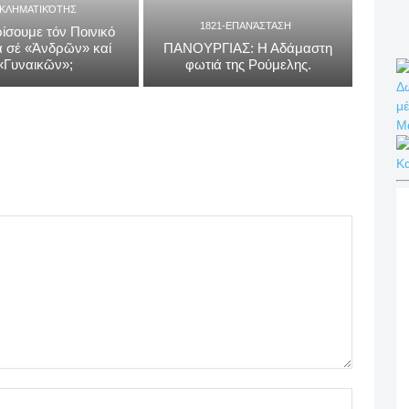
ΓΚΛΗΜΑΤΙΚΌΤΗΣ
1821-ΕΠΑΝΆΣΤΑΣΗ
ίσουμε τόν Ποινικό
 σέ «Ἀνδρῶν» καί
ΠΑΝΟΥΡΓΙΑΣ: Η Αδάμαστη
«Γυναικῶν»;
φωτιά της Ρούμελης.
Δω
μέ
Μ
Κ
Name:*