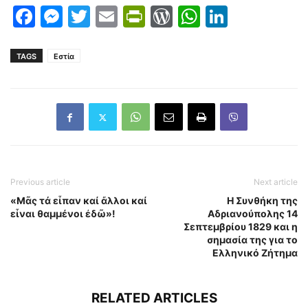
Facebook
Messenger
Twitter
Email
PrintFriendly
WordPress
WhatsAp
LinkedI
TAGS
Εστία
Previous article
Next article
«Μᾶς τά εἶπαν καί ἄλλοι καί
Η Συνθήκη της
εἶναι θαμμένοι ἐδῶ»!
Αδριανούπολης 14
Σεπτεμβρίου 1829 και η
σημασία της για το
Ελληνικό Ζήτημα
RELATED ARTICLES