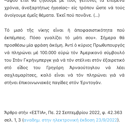
–ἀφοῦ ἔτσι θά ζήσουμε μέ τούς γείτονες τά ἑπόμενα
χρόνια, ἀνεξαρτήτως ἡγεσίας– εἰς τρόπον ὥστε νά τούς
ἀνοίγουμε ἐμεῖς θέματα. Ἐκεῖ πού πονᾶνε. (…)
Τό μισό τῆς νίκης εἶναι ἡ ἀποφασιστικότητα πού
ἐκπέμπεις. Πόσο γυαλίζει τό μάτι σου». Σήμερα θά
προσθέσω μία φράση ἀκόμη. Ἀντί ὁ κύριος Πρωθυπουργός
νά πληρώνει μέ 100.000 εὐρώ τόν Ἀμερικανό σύμβουλό
του Στάν Γκρήνμπεργκ γιά νά τόν στέλνει στόν ἐξαιρετικό
στό εἶδος του Γρηγόρη Ἀρναούτογλου νά λέει
σαχλαμαρίτσες, καλό εἶναι νά τόν πληρώνει γιά νά
στήνει ἐπικοινωνιακές παγίδες στόν Ἐρντογάν.
Ἄρθρο στήν «ΕΣΤΙΑ», Πε. 22 Σεπτεμβρίου 2022, φ. 42.363
σελ. 1, 3 (
αναδημ. στην ηλεκτρονική έκδοση 23/9/2022
).