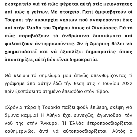
ἐκστρατεία γιά τό πῶς φέρεται αὐτή στίς μειονότητες
καί πῶς ἡ γείτων. Μέ στοιχεῖα. Γιατί ἀμφισβητοῦν οἱ
Τοῦρκοι τήν κυριαρχία νησιῶν πού ἀναφέρονται ἕως
καί στήν Ἰλιάδα τοῦ Ὁμήρου ὅπως οἱ Οἰνοῦσσες. Γιά τό
πῶς παραβιάζουν τά ἀνθρώπινα δικαιώματα καί
φυλακίζουν ἀντιφρονοῦντες. Ἄν ἡ Ἀμερική θέλει νά
χρηματοδοτεῖ καί νά ἐξοπλίζει δημοκρατίες ὅπως
ὑποστηρίζει, αὐτή δέν εἶναι δημοκρατία.
Θά κλείσω τό σημείωμά μου ἁπλῶς ὑπενθυμίζοντας τί
γράφαμε ἀπό αὐτήν ἐδῶ τήν θέση στίς 7 Ἰουλίου 2022
πρίν ξεσπάσει τό στημένο ἐπεισόδιο στόν Ἕβρο.
«Χρόνια τώρα ἡ Τουρκία παίζει φούλ ἐπίθεση, σκέψη γιά
ἄμυνα καμμία! Ἡ Ἀθήνα ἔχει συνεχῶς, ἀγωνιοῦσα, τόν
νοῦ της στήν Ἄγκυρα. Ἡ Ἑλλάς ἑτεροπροσδιορίζεται
καθημερινῶς, ἀντί νά αὐτοπροσδιορίζεται. Αὐτός ὁ