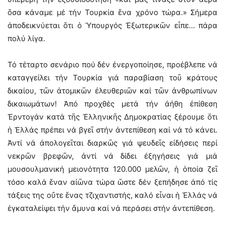
ὅσα κάναμε μέ τήν Τουρκία ἕνα χρόνο τώρα.» Σήμερα
ἀποδεικνύεται ὅτι ὁ Ὑπουργός Ἐξωτερικῶν εἶπε… πάρα
πολύ λίγα.
Τό τέταρτο σενάριο πού δέν ἐνεργοποίησε, προέβλεπε νά
καταγγείλει τήν Τουρκία γιά παραβίαση τοῦ κράτους
δικαίου, τῶν ἀτομικῶν ἐλευθεριῶν καί τῶν ἀνθρωπίνων
δικαιωμάτων! Ἀπό προχθές μετά τήν ἀήθη ἐπίθεση
Ἐρντογάν κατά τῆς Ἑλληνικῆς Δημοκρατίας ξέρουμε ὅτι
ἡ Ἑλλάς πρέπει νά βγεῖ στήν ἀντεπίθεση καί νά τό κάνει.
Ἀντί νά ἀπολογεῖται διαρκῶς γιά ψευδεῖς εἰδήσεις περί
νεκρῶν βρεφῶν, ἀντί νά δίδει ἐξηγήσεις γιά μιά
μουσουλμανική μειονότητα 120.000 μελῶν, ἡ ὁποία ζεῖ
τόσο καλά ἕναν αἰῶνα τώρα ὥστε δέν ξεπήδησε ἀπό τίς
τάξεις της οὔτε ἕνας τζιχαντιστής, καλό εἶναι ἡ Ἑλλάς νά
ἐγκαταλείψει τήν ἄμυνα καί νά περάσει στήν ἀντεπίθεση.