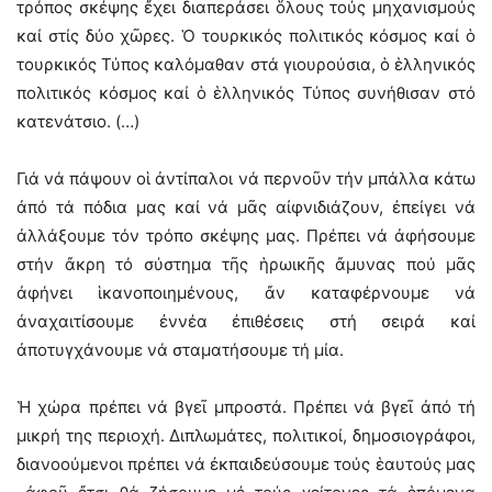
τρόπος σκέψης ἔχει διαπεράσει ὅλους τούς μηχανισμούς
καί στίς δύο χῶρες. Ὁ τουρκικός πολιτικός κόσμος καί ὁ
τουρκικός Τύπος καλόμαθαν στά γιουρούσια, ὁ ἑλληνικός
πολιτικός κόσμος καί ὁ ἑλληνικός Τύπος συνήθισαν στό
κατενάτσιο. (…)
Γιά νά πάψουν οἱ ἀντίπαλοι νά περνοῦν τήν μπάλλα κάτω
ἀπό τά πόδια μας καί νά μᾶς αἰφνιδιάζουν, ἐπείγει νά
ἀλλάξουμε τόν τρόπο σκέψης μας. Πρέπει νά ἀφήσουμε
στήν ἄκρη τό σύστημα τῆς ἡρωικῆς ἄμυνας πού μᾶς
ἀφήνει ἱκανοποιημένους, ἄν καταφέρνουμε νά
ἀναχαιτίσουμε ἐννέα ἐπιθέσεις στή σειρά καί
ἀποτυγχάνουμε νά σταματήσουμε τή μία.
Ἡ χώρα πρέπει νά βγεῖ μπροστά. Πρέπει νά βγεῖ ἀπό τή
μικρή της περιοχή. Διπλωμάτες, πολιτικοί, δημοσιογράφοι,
διανοούμενοι πρέπει νά ἐκπαιδεύσουμε τούς ἑαυτούς μας