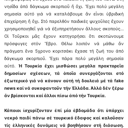
νησῖδα ἀπό δάγκωμα σκορπιοῦ ἤ ὄχι. Ἔχει πολύ μεγάλη
σημασία αὐτό γιά νά καταλάβουμε ἄν εἶναι ὑβριδική
ἐπιχείρηση ἤ ὄχι. Στό παρελθόν παιδικές ψυχοῦλες ἔχουν
χρησιμοποιηθεῖ γιά νά ἐξυπηρετήσουν ἄλλους σκοπούς…
Οἱ Τοῦρκοι μᾶς ἔχουν κατηγορήσει ὅτι σκοτώνουμε
πρόσφυγες στόν Ἕβρο. Θέλω λοιπόν νά μάθω ἄν
πράγματι ἕνα 5χρονο κοριτσάκι ἔχασε τή ζωή του ἀπό
δάγκωμα σκορπιοῦ. Ἔχει πάρα πολύ μεγάλη σημασία
αὐτό.
Ἡ Τουρκία ἔχει μισθώσει μεγάλα πρακτορεῖα
δημοσίων σχέσεων, τά ὁποῖα συνεργάζονται στό
ἐξωτερικό γιά νά κάνουν αὐτή τή δουλειά μέ τά fake
news καί νά συκοφαντοῦν τήν Ἑλλάδα. Ἀλλά δέν ξέρω
ἄν βρίσκονται καί ἄλλοι πίσω ἀπό τήν Τουρκία.
Κάποιοι ἰσχυρίζονταν ἐπί μία ἑβδομάδα ὅτι ὑπάρχει
νεκρό παιδί πάνω σέ τουρκικό ἔδαφος καί καλοῦσαν
τίς ἑλληνικές δυνάμεις νά βοηθήσουν στή διάσωση.