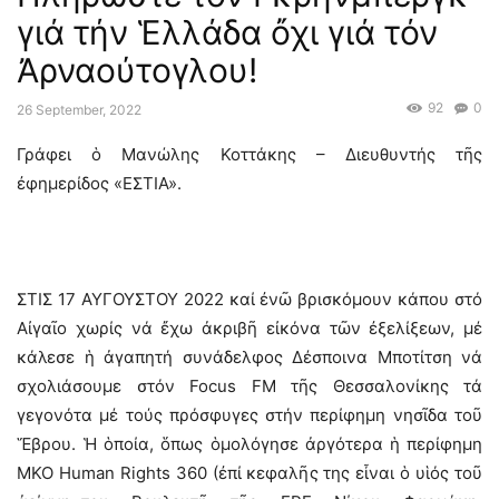
γιά τήν Ἑλλάδα ὄχι γιά τόν
Ἀρναούτογλου!
92
0
26 September, 2022
Γράφει ὁ Μανώλης Κοττάκης – Διευθυντής τῆς
ἐφημερίδος «ΕΣΤΙΑ».
ΣΤΙΣ 17 ΑΥΓΟΥΣΤΟΥ 2022 καί ἐνῶ βρισκόμουν κάπου στό
Αἰγαῖο χωρίς νά ἔχω ἀκριβῆ εἰκόνα τῶν ἐξελίξεων, μέ
κάλεσε ἡ ἀγαπητή συνάδελφος Δέσποινα Μποτίτση νά
σχολιάσουμε στόν Focus FM τῆς Θεσσαλονίκης τά
γεγονότα μέ τούς πρόσφυγες στήν περίφημη νησῖδα τοῦ
Ἕβρου. Ἡ ὁποία, ὅπως ὁμολόγησε ἀργότερα ἡ περίφημη
ΜΚΟ Human Rights 360 (ἐπί κεφαλῆς της εἶναι ὁ υἱός τοῦ