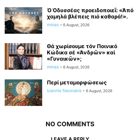
Ὁ Ὀδυσσέας προειδοποιεῖ: «Ἀπό
χαμηλά βλέπεις πιό καθαρά!».
minas
-
6 August, 2026
Θά χωρίσουμε τόν Ποινικό
Κώδικα σέ «Ἀνδρῶν» καί
«Γυναικῶν»;
minas
-
6 August, 2026
Περί μεταμορφώσεως
Ioannis Neonakis
-
6 August, 2026
NO COMMENTS
LEAVE A REPLY