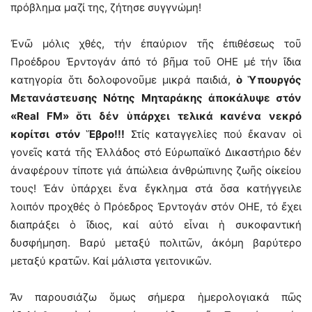
πρόβλημα μαζί της, ζήτησε συγγνώμη!
Ἐνῶ μόλις χθές, τήν ἐπαύριον τῆς ἐπιθέσεως τοῦ
Προέδρου Ἐρντογάν ἀπό τό βῆμα τοῦ ΟΗΕ μέ τήν ἴδια
κατηγορία ὅτι δολοφονοῦμε μικρά παιδιά,
ὁ Ὑπουργός
Μετανάστευσης Νότης Μηταράκης ἀποκάλυψε στόν
«Real FΜ» ὅτι δέν ὑπάρχει τελικά κανένα νεκρό
κορίτσι στόν Ἕβρο!!!
Στίς καταγγελίες πού ἔκαναν οἱ
γονεῖς κατά τῆς Ἑλλάδος στό Εὐρωπαϊκό Δικαστήριο δέν
ἀναφέρουν τίποτε γιά ἀπώλεια ἀνθρώπινης ζωῆς οἰκείου
τους! Ἐάν ὑπάρχει ἕνα ἔγκλημα στά ὅσα κατήγγειλε
λοιπόν προχθές ὁ Πρόεδρος Ἐρντογάν στόν ΟΗΕ, τό ἔχει
διαπράξει ὁ ἴδιος, καί αὐτό εἶναι ἡ συκοφαντική
δυσφήμηση. Βαρύ μεταξύ πολιτῶν, ἀκόμη βαρύτερο
μεταξύ κρατῶν. Καί μάλιστα γειτονικῶν.
Ἄν παρουσιάζω ὅμως σήμερα ἡμερολογιακά πῶς