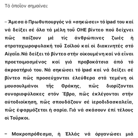
Τό ὁποῖον σημαίνει:
–
Ἄμεσα ὁ Πρωθυπουργός νά «σηκώσει» τό ipad του καί
νά δείξει σέ ὅλα τά μέλη τοῦ ΟΗΕ βίντεο πού δείχνει
πῶς παίζουν μέ τίς ἀνθρώπινες ζωές ἡ
στρατοχωροφυλακή τοῦ Σοϊλού καί οἱ διακινητές στό
Αἰγαῖο. Νά δείξει τό βίντεο στήν οἰκουμένη καί νά εἶναι
προετοιμασμένος καί γιά προβοκάτσια ἀπό τό
ἀκροατήριό του. Νά σηκώσει τό ipad καί νά δείξει σέ
βίντεο πῶς προσεύχονται ἐλεύθερα στά τεμένη οἱ
μουσουλμάνοι τῆς Θράκης, πῶς διορίζονται
συνοριοφύλακες στόν Ἕβρο, πῶς ἐκλέγονται στήν
αὐτοδιοίκηση, πῶς σπουδάζουν σέ ἱεροδιδασκαλεῖα,
πῶς ἐφαρμόζεται ἡ σαρία. Γιά νά σκάσουν ἐπί τέλους
οἱ Τοῦρκοι.
– Μακροπρόθεσμα, ἡ Ἑλλάς νά ὀργανώσει μιά