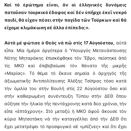
Καί τό ἐρώτημα εἶναι, ἄν οἱ ἑλληνικές δυνάμεις
πατοῦσαν τουρκικό ἔδαφος καί δέν ὑπῆρχε ἐκεῖ νεκρό
παιδί, θά εἶχαν πέσει στήν παγίδα τῶν Τούρκων καί θά
εἴχαμε κλιμάκωση σέ ἄλλα ἐπίπεδα;».
Αὐτά μέ φώτισε ὁ Θεός νά πῶ στίς 17 Αὐγούστου,
αὐτά
εἶπα. Μία ἡμέρα ἀργότερα ὁ Ὑπουργός Μετανάστευσης
Νότης Μηταράκης ἐπισκέφθηκε τόν Ἕβρο, πείστηκε ἀπό
τίς ΜΚΟ καί ἐπιβεβαίωσε τόν θάνατο τῆς μικρῆς
«Μαρίας». Τό θέμα τό ἔκανε σημαία ὁ ἀρχηγός τῆς
ἀξιωματικῆς Ἀντιπολίτευσης Ἀλέξης Τσίπρας τόσο κατά
τήν ὁμιλία του στήν Βουλή στίς 22 Αὐγούστου ὅσο καί
στήν καθιερωμένη συνέντευξη Τύπου στήν ΔΕΘ ὅπου
αὔξησε τήν ἡλικία τῆς πεντάχρονης κατά δύο χρόνια, τήν
εἶπε «ἑπτάχρονη». Στό μεταξύ ἡ ΜΚΟ ἀφοῦ ἄκουσε τόν
κύριο Μητσοτάκη νά τήν καταγγέλλει ἀπό τήν ΔΕΘ ὅτι
ἔχει μετατρέψει τό προσφυγικό σέ «μπίζνες» καί ὅτι ἔχει