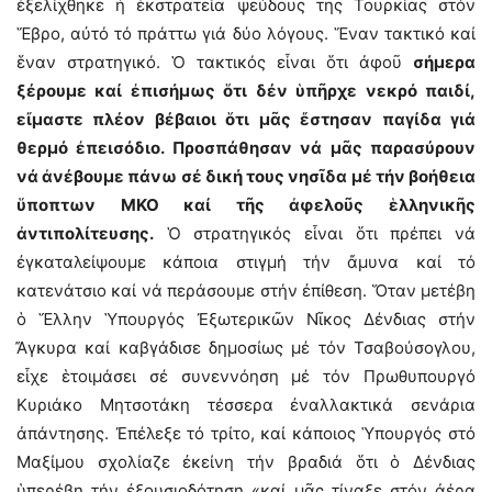
ἐξελίχθηκε ἡ ἐκστρατεία ψεύδους τῆς Τουρκίας στόν
Ἕβρο, αὐτό τό πράττω γιά δύο λόγους. Ἕναν τακτικό καί
ἕναν στρατηγικό. Ὁ τακτικός εἶναι ὅτι ἀφοῦ
σήμερα
ξέρουμε καί ἐπισήμως ὅτι δέν ὑπῆρχε νεκρό παιδί,
εἴμαστε πλέον βέβαιοι ὅτι μᾶς ἔστησαν παγίδα γιά
θερμό ἐπεισόδιο. Προσπάθησαν νά μᾶς παρασύρουν
νά ἀνέβουμε πάνω σέ δική τους νησῖδα μέ τήν βοήθεια
ὕποπτων ΜΚΟ καί τῆς ἀφελοῦς ἑλληνικῆς
ἀντιπολίτευσης.
Ὁ στρατηγικός εἶναι ὅτι πρέπει νά
ἐγκαταλείψουμε κάποια στιγμή τήν ἄμυνα καί τό
κατενάτσιο καί νά περάσουμε στήν ἐπίθεση. Ὅταν μετέβη
ὁ Ἕλλην Ὑπουργός Ἐξωτερικῶν Νῖκος Δένδιας στήν
Ἄγκυρα καί καβγάδισε δημοσίως μέ τόν Τσαβούσογλου,
εἶχε ἑτοιμάσει σέ συνεννόηση μέ τόν Πρωθυπουργό
Κυριάκο Μητσοτάκη τέσσερα ἐναλλακτικά σενάρια
ἀπάντησης. Ἐπέλεξε τό τρίτο, καί κάποιος Ὑπουργός στό
Μαξίμου σχολίαζε ἐκείνη τήν βραδιά ὅτι ὁ Δένδιας
ὑπερέβη τήν ἐξουσιοδότηση «καί μᾶς τίναξε στόν ἀέρα