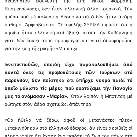
ἀείμνηστου Βουλευτῆ τῆς ΕΡΕ Νίκου Φαρμάκη,
Ἐπαμεινώνδας), δέν ἦταν ἑλληνική ἀλλά τουρκική. Τήν
ἡμέρα πού μέ κάλεσε ἡ Δέσποινα αὐτό δέν ἦταν ἀκόμη
καθαρό. Ἀμφισβητεῖτο. Ὁ ἀφελής ΣΥΡΙΖΑ ὠρύετο ὅτι ἡ
νησῖδα ἦταν ἑλληνική καί ἔβριζε σκαιά τήν Κυβέρνηση
γιατί δέν ἔσωζε τούς πρόσφυγες καί γιατί ἀδιαφοροῦσε
γιά τήν ζωή τῆς μικρῆς «Μαρίας».
Ἐνστικτωδῶς, ἐπειδή εἶχα παρακολουθήσει ἀπό
κοντά ὅλες τίς προβοκάτσιες τῶν Τούρκων στό
παρελθόν, δέν πείστηκα ὅτι ὑπῆρχε νεκρό παιδί τό
ὁποῖο μάλιστα τίς μέρες πού ἑορτάζαμε τήν Παναγία
μας τό ὀνόμασαν «Μαρία».
Ὅταν λοιπόν ἡ Μποτίτση μέ
ρώτησε στόν ἀέρα σχετικῶς, ἀπάντησα:
«Θά ἤθελα νά ξέρω, ἀφοῦ οἱ μετανάστες πλέον
μετακινήθηκαν στό ἑλληνικό ἔδαφος, ἄν εἶναι ἀκριβεῖς οἱ
πληροφορίες ὅτι ἔχασε ἕνα παιδάκι τή ζωή του πάνω στή