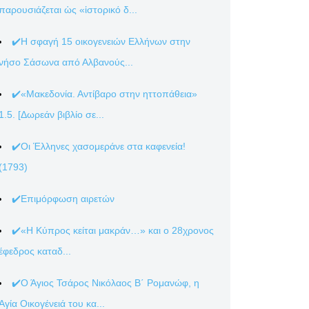
παρουσιάζεται ὡς «ἱστορικό δ...
✔️Η σφαγή 15 οικογενειών Ελλήνων στην
νήσο Σάσωνα από Αλβανούς...
✔️«Μακεδονία. Αντίβαρο στην ηττοπάθεια»
1.5. [Δωρεάν βιβλίο σε...
✔️Οι Έλληνες χασομεράνε στα καφενεία!
(1793)
✔️Επιμόρφωση αιρετών
✔️«Η Κύπρος κείται μακράν…» και ο 28χρονος
έφεδρος καταδ...
✔️Ο Άγιος Τσάρος Νικόλαος Β΄ Ρομανώφ, η
Αγία Οικογένειά του κα...