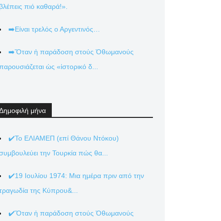
βλέπεις πιό καθαρά!».
➡️Είναι τρελός ο Αργεντινός…
➡️Ὅταν ἡ παράδοση στούς Ὀθωμανούς
παρουσιάζεται ὡς «ἱστορικό δ...
Δημοφιλή μήνα
✔️Το ΕΛΙΑΜΕΠ (επί Θάνου Ντόκου)
συμβουλεύει την Τουρκία πώς θα...
✔️19 Ιουλίου 1974: Μια ημέρα πριν από την
τραγωδία της Κύπρου&...
✔️Ὅταν ἡ παράδοση στούς Ὀθωμανούς