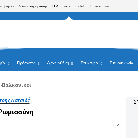
Αντίβαρου
Δελτία ενημέρωσης
Πολυτονικό
English
Επικοινωνία
φία
Πρόσωπα
Αρχειοθήκη
Επίκαιρα
Επικοινωνία
-Βαλκανικοί
τρης Νατσιός
Σ
 Ρωμιοσύνη
2