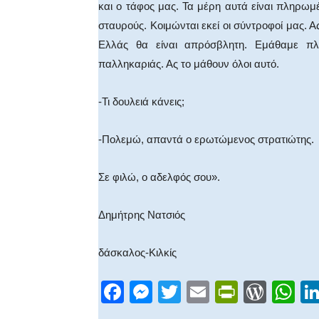
και ο τάφος μας. Τα μέρη αυτά είναι πληρωμ
σταυρούς. Κοιμώνται εκεί οι σύντροφοί μας. Α
Ελλάς θα είναι απρόσβλητη. Εμάθαμε πλ
παλληκαριάς. Ας το μάθουν όλοι αυτό.
-Τι δουλειά κάνεις;
-Πολεμώ, απαντά ο ερωτώμενος στρατιώτης.
Σε φιλώ, ο αδελφός σου».
Δημήτρης Νατσιός
δάσκαλος-Κιλκίς
F
M
T
E
Pr
W
W
a
e
wi
m
in
or
h