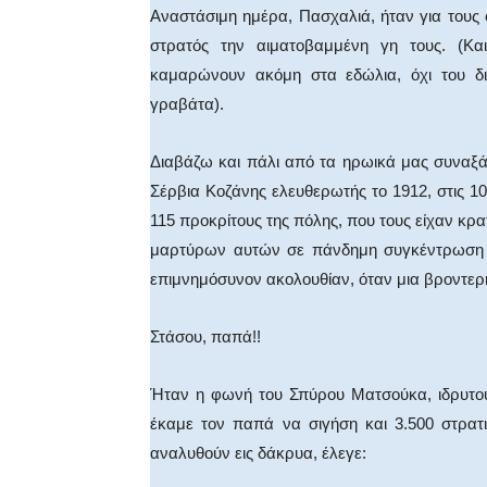
Αναστάσιμη ημέρα, Πασχαλιά, ήταν για τους
στρατός την αιματοβαμμένη γη τους. (Κα
καμαρώνουν ακόμη στα εδώλια, όχι του δι
γραβάτα).
Διαβάζω και πάλι από τα ηρωικά μας συναξά
Σέρβια Κοζάνης ελευθερωτής το 1912, στις 
115 προκρίτους της πόλης, που τους είχαν κρ
μαρτύρων αυτών σε πάνδημη συγκέντρωση λ
επιμνημόσυνον ακολουθίαν, όταν μια βροντε
Στάσου, παπά!!
Ήταν η φωνή του Σπύρου Ματσούκα, ιδρυτού
έκαμε τον παπά να σιγήση και 3.500 στρατ
αναλυθούν εις δάκρυα, έλεγε: