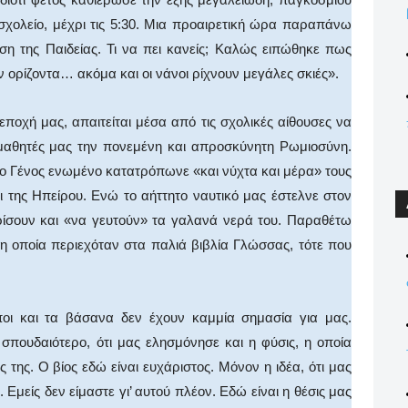
 σχολείο, μέχρι τις 5:30. Μια προαιρετική ώρα παραπάνω
ση της Παιδείας. Τι να πει κανείς; Καλώς ειπώθηκε πως
ν ορίζοντα… ακόμα και οι νάνοι ρίχνουν μεγάλες σκιές».
ποχή μας, απαιτείται μέσα από τις σχολικές αίθουσες να
μαθητές μας την πονεμένη και απροσκύνητη Ρωμιοσύνη.
 το Γένος ενωμένο κατατρόπωνε «και νύχτα και μέρα» τους
ι της Ηπείρου. Ενώ το αήττητο ναυτικό μας έστελνε στον
ωρίσουν και «να γευτούν» τα γαλανά νερά του. Παραθέτω
 οποία περιεχόταν στα παλιά βιβλία Γλώσσας, τότε που
οι και τα βάσανα δεν έχουν καμμία σημασία για μας.
σπουδαιότερο, ότι μας ελησμόνησε και η φύσις, η οποία
της. Ο βίος εδώ είναι ευχάριστος. Μόνον η ιδέα, ότι μας
. Εμείς δεν είμαστε γι’ αυτού πλέον. Εδώ είναι η θέσις μας