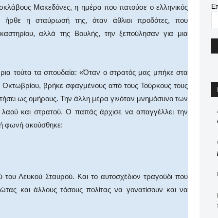
Ε
 σκλάβους Μακεδόνες, η ημέρα που πατούσε ο ελληνικός
ι ήρθε η σταύρωσή της, όταν άθλιοι προδότες, που
καστηρίου, αλλά της Βουλής, την ξεπούλησαν για μια
ρια τούτα τα σπουδαία: «Όταν ο στρατός μας μπήκε στα
10 Οκτωβρίου, βρήκε σφαγμένους από τους Τούρκους τους
ατήσει ως ομήρους. Την άλλη μέρα γινόταν μνημόσυνο των
αού και στρατού. Ο παπάς άρχισε να απαγγέλλει την
ρή φωνή ακούσθηκε:
 του Λευκού Σταυρού. Και το αυτοσχέδιον τραγούδι που
ιώτας και άλλους τόσους πολίτας να γονατίσουν και να