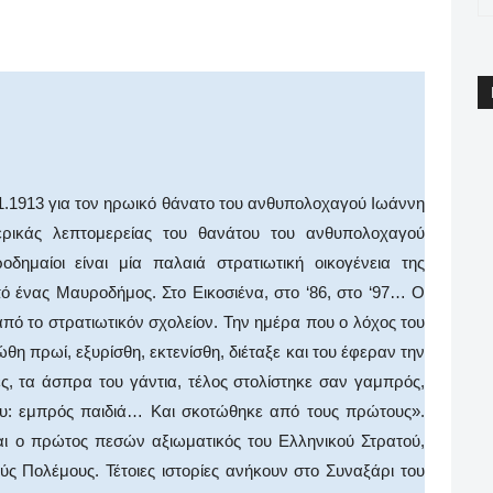
pp
Email
Print
Viber
1.1913 για τον ηρωικό θάνατο του ανθυπολοχαγού Ιωάννη
ρικάς λεπτομερείας του θανάτου του ανθυπολοχαγού
ημαίοι είναι μία παλαιά στρατιωτική οικογένεια της
ό ένας Μαυροδήμος. Στο Εικοσιένα, στο ‘86, στο ‘97… Ο
πό το στρατιωτικόν σχολείον. Την ημέρα που ο λόχος του
ώθη πρωί, εξυρίσθη, εκτενίσθη, διέταξε και του έφεραν την
τες, τα άσπρα του γάντια, τέλος στολίστηκε σαν γαμπρός,
του: εμπρός παιδιά… Και σκοτώθηκε από τους πρώτους».
αι ο πρώτος πεσών αξιωματικός του Ελληνικού Στρατού,
ύς Πολέμους. Τέτοιες ιστορίες ανήκουν στο Συναξάρι του