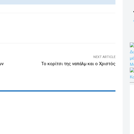
k
e
dI
WhatsApp
Email
Print
Viber
n
Δω
NEXT ARTICLE
μέ
ων
Το κορίτσι της ναπάλμ και ο Χριστός
Μ
Κ