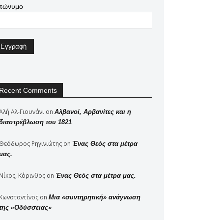
πώνυμο
Recent Comments
Αλή Αλ-Γιουνάνι
on
Αλβανοί, Αρβανίτες και η
διαστρέβλωση του 1821
Θεόδωρος Ρηγινιώτης
on
Ένας Θεός στα μέτρα
μας.
Νίκος, Κόρινθος
on
Ένας Θεός στα μέτρα μας.
Κωνσταντίνος
on
Μια «συντηρητική» ανάγνωση
της «Οδύσσειας»