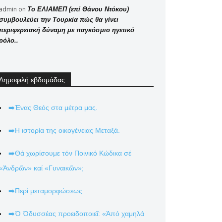
admin
on
Το ΕΛΙΑΜΕΠ (επί Θάνου Ντόκου)
συμβουλεύει την Τουρκία πώς θα γίνει
περιφερειακή δύναμη με παγκόσμιο ηγετικό
ρόλο..
Δημοφιλή εβδομάδας
➡️Ένας Θεός στα μέτρα μας.
➡️Η ιστορία της οικογένειας Μεταξά.
➡️Θά χωρίσουμε τόν Ποινικό Κώδικα σέ
«Ἀνδρῶν» καί «Γυναικῶν»;
➡️Περί μεταμορφώσεως
➡️Ὁ Ὀδυσσέας προειδοποιεῖ: «Ἀπό χαμηλά