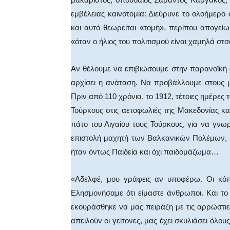
εμβέλειας καινοτομία: Διεύρυνε το ολοήμερο
και αυτό θεωρείται «τομή», περίπου απογείω
«όταν ο ήλιος του πολιτισμού είναι χαμηλά στο
Αν θέλουμε να επιβιώσουμε στην παρανοϊκή ε
αρχίσει η ανάταση. Να προβάλλουμε στους 
Πριν από 110 χρόνια, το 1912, τέτοιες ημέρες
Τούρκους στις αετοφωλιές της Μακεδονίας κα
πάτο του Αιγαίου τους Τούρκους, για να γν
επιστολή μαχητή των Βαλκανικών Πολέμων, η
ήταν όντως Παιδεία και όχι παιδομάζωμα…
«Αδελφέ, μου γράφεις αν υποφέρω. Οι κόπ
Ελησμονήσαμε ότι είμαστε άνθρωποι. Και το 
εκουράσθηκε να μας πειράζη με τις αρρώστιες 
απειλούν οι γείτονες, μας έχει σκυλιάσει όλους