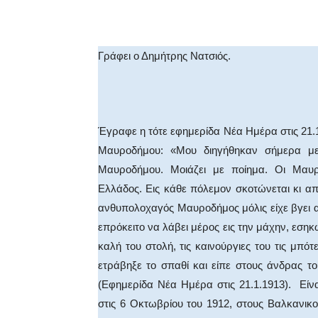
Facebook
X
WhatsA
Γράφει ο Δημήτρης Νατσιός.
Έγραφε η τότε εφημερίδα Νέα Ημέρα στις 21.
Μαυροδήμου: «Μου διηγήθηκαν σήμερα με
Μαυροδήμου. Μοιάζει με ποίημα. Οι Μαυροδ
Ελλάδος. Εις κάθε πόλεμον σκοτώνεται κι απ
ανθυπολοχαγός Μαυροδήμος μόλις είχε βγει α
επρόκειτο να λάβει μέρος εις την μάχην, εσηκ
καλή του στολή, τις καινούργιες του τις μπό
ετράβηξε το σπαθί και είπε στους άνδρας 
(Εφημερίδα Νέα Ημέρα στις 21.1.1913). Είν
στις 6 Οκτωβρίου του 1912, στους Βαλκανικο