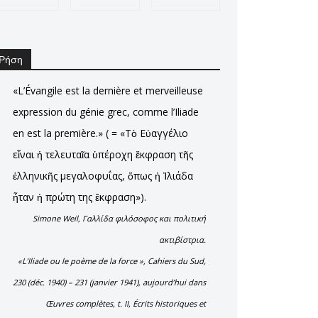
Ρήση
«L’Évangile est la dernière et merveilleuse
expression du génie grec, comme l’Iliade
en est la première.» ( = «Τὸ Εὐαγγέλιο
εἶναι ἡ τελευταῖα ὑπέροχη ἔκφραση τῆς
ἑλληνικῆς μεγαλοφυΐας, ὅπως ἡ Ἰλιάδα
ἦταν ἡ πρώτη της ἔκφραση»).
Simone Weil, Γαλλίδα φιλόσοφος και πολιτική
ακτιβίστρια.
«L’Iliade ou le poème de la force », Cahiers du Sud,
230 (déc. 1940) – 231 (janvier 1941), aujourd’hui dans
Œuvres complètes, t. II, Écrits historiques et