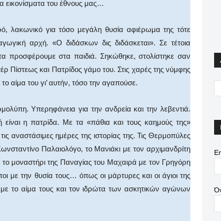
τα εικονίσματα του έθνους μας…
ρό, λακωνικό για τόσο μεγάλη θυσία αφιέρωμα της τότε
γωγική αρχή. «Ο διδάσκων δις διδάσκεται». Σε τέτοια
 τα προσφέρουμε στα παιδιά. Σηκώθηκε, στολίστηκε σαν
έρ Πίστεως και Πατρίδος γάμο του. Στις χαρές της νύμφης
το αίμα του γι’ αυτήν, τόσο την αγαπούσε.
μολύπη. Υπερηφάνεια για την ανδρεία και την λεβεντιά.
ή είναι η πατρίδα. Με τα «πάθια και τους καημούς της»
 τις αναστάσιμες ημέρες της ιστορίας της. Τις Θερμοπύλες
ωνσταντίνο Παλαιολόγο, το Μανιάκι με τον αρχιμανδρίτη
Em
 το μοναστήρι της Παναγίας του Μαχαιρά με τον Γρηγόρη
οι με την θυσία τους… όπως οι μάρτυρες και οι άγιοι της
με το αίμα τους και τον ιδρώτα των ασκητικών αγώνων
Ό