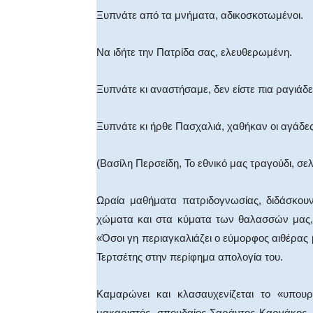
Ξυπνάτε από τα μνήματα, αδικοσκοτωμένοι.
Να ιδήτε την Πατρίδα σας, ελευθερωμένη.
Ξυπνάτε κι αναστήσαμε, δεν είστε πια ραγιάδε
Ξυπνάτε κι ήρθε Πασχαλιά, χαθήκαν οι αγάδες
(Βασίλη Περσείδη, Το εθνικό μας τραγούδι, σελ
Ωραία μαθήματα πατριδογνωσίας, διδάσκουν
χώματα και στα κύματα των θαλασσών μας, 
«Όσοι γη περιαγκαλιάζει ο εύμορφος αιθέρας 
Τερτσέτης στην περίφημα απολογία του.
Καμαρώνει και κλασαυχενίζεται το «υπου
μακαριστός, σπουδαίος Σαράντος Καργάκος, 