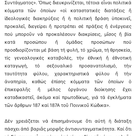
Συντάγματος». Ὅπως διευκρινίζεται, τέτοια εἶναι πολιτικά
κόμματα τῶν ὁποίων «οἱ καταστατικές διατάξεις ἤ
ἰδεολογικές διακηρύξεις ἤ ἡ πολιτική δράση ὑποκινεῖ,
προκαλεῖ, διεγείρει ἤ προτρέπει σέ πράξεις ἤ ἐνέργειες
πού μποροῦν νά προκαλέσουν διακρίσεις, μῖσος ἤ βία
κατά προσώπου ἤ ὁμάδας προσώπων πού
προσδιορίζονται μέ βάση τή φυλή, τό χρῶμα, τή θρησκεία,
τίς γενεαλογικές καταβολές, τήν ἐθνική ἤ ἐθνοτική
καταγωγή, τό σεξουαλικό προσανατολισμό, τήν
ταυτότητα φύλου, χαρακτηριστικά φύλου ἤ τήν
ἀναπηρία, καθώς ἐπίσης κόμματα τῶν ὁποίων ὁ
ἐπικεφαλῆς ἤ μέλος ὀργάνου διοίκησης ἔχει
καταδικαστεῖ, ἀκόμα καί πρωτοδίκως, γιά τά ἐγκλήματα
τῶν ἄρθρων 187 καί 187Α τοῦ Ποινικοῦ Κώδικα».
Δέν χρειάζεται νά ἐπισημάνουμε ὅτι αὐτή ἡ διάταξη
πάσχει ἀπό βαριᾶς μορφῆς ἀντισυνταγματικότητα. Καί ὅτι