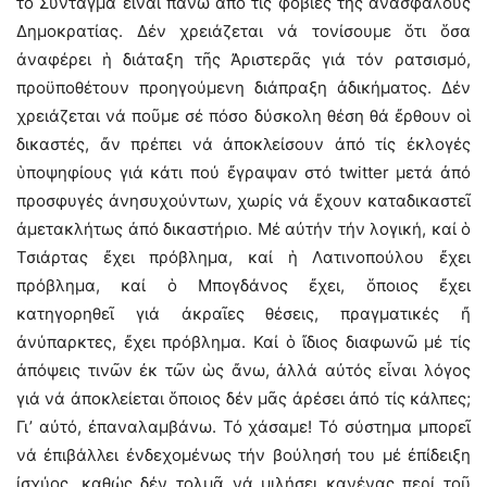
τό Σύνταγμα εἶναι πάνω ἀπό τίς φοβίες τῆς ἀνασφαλοῦς
Δημοκρατίας. Δέν χρειάζεται νά τονίσουμε ὅτι ὅσα
ἀναφέρει ἡ διάταξη τῆς Ἀριστερᾶς γιά τόν ρατσισμό,
προϋποθέτουν προηγούμενη διάπραξη ἀδικήματος. Δέν
χρειάζεται νά ποῦμε σέ πόσο δύσκολη θέση θά ἔρθουν οἱ
δικαστές, ἄν πρέπει νά ἀποκλείσουν ἀπό τίς ἐκλογές
ὑποψηφίους γιά κάτι πού ἔγραψαν στό twitter μετά ἀπό
προσφυγές ἀνησυχούντων, χωρίς νά ἔχουν καταδικαστεῖ
ἀμετακλήτως ἀπό δικαστήριο. Μέ αὐτήν τήν λογική, καί ὁ
Τσιάρτας ἔχει πρόβλημα, καί ἡ Λατινοπούλου ἔχει
πρόβλημα, καί ὁ Μπογδάνος ἔχει, ὅποιος ἔχει
κατηγορηθεῖ γιά ἀκραῖες θέσεις, πραγματικές ἤ
ἀνύπαρκτες, ἔχει πρόβλημα. Καί ὁ ἴδιος διαφωνῶ μέ τίς
ἀπόψεις τινῶν ἐκ τῶν ὡς ἄνω, ἀλλά αὐτός εἶναι λόγος
γιά νά ἀποκλείεται ὅποιος δέν μᾶς ἀρέσει ἀπό τίς κάλπες;
Γι’ αὐτό, ἐπαναλαμβάνω. Τό χάσαμε! Τό σύστημα μπορεῖ
νά ἐπιβάλλει ἐνδεχομένως τήν βούλησή του μέ ἐπίδειξη
ἰσχύος, καθώς δέν τολμᾶ νά μιλήσει κανένας περί τοῦ