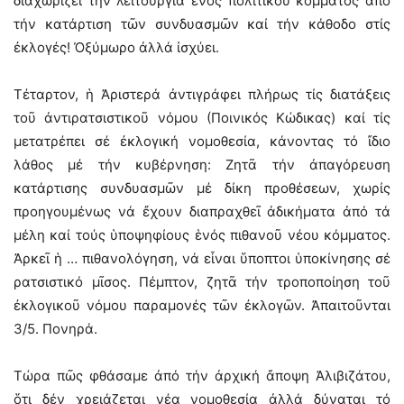
διαχωρίζει τήν λειτουργία ἑνός πολιτικοῦ κόμματος ἀπό
τήν κατάρτιση τῶν συνδυασμῶν καί τήν κάθοδο στίς
ἐκλογές! Ὀξύμωρο ἀλλά ἰσχύει.
Τέταρτον, ἡ Ἀριστερά ἀντιγράφει πλήρως τίς διατάξεις
τοῦ ἀντιρατσιστικοῦ νόμου (Ποινικός Κώδικας) καί τίς
μετατρέπει σέ ἐκλογική νομοθεσία, κάνοντας τό ἴδιο
λάθος μέ τήν κυβέρνηση: Ζητᾶ τήν ἀπαγόρευση
κατάρτισης συνδυασμῶν μέ δίκη προθέσεων, χωρίς
προηγουμένως νά ἔχουν διαπραχθεῖ ἀδικήματα ἀπό τά
μέλη καί τούς ὑποψηφίους ἑνός πιθανοῦ νέου κόμματος.
Ἀρκεῖ ἡ … πιθανολόγηση, νά εἶναι ὕποπτοι ὑποκίνησης σέ
ρατσιστικό μῖσος. Πέμπτον, ζητᾶ τήν τροποποίηση τοῦ
ἐκλογικοῦ νόμου παραμονές τῶν ἐκλογῶν. Ἀπαιτοῦνται
3/5. Πονηρά.
Τώρα πῶς φθάσαμε ἀπό τήν ἀρχική ἄποψη Ἀλιβιζάτου,
ὅτι δέν χρειάζεται νέα νομοθεσία ἀλλά δύναται τό