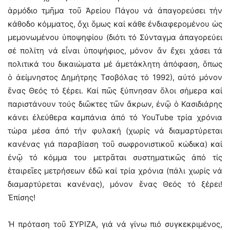
ἁρμόδιο τμῆμα τοῦ Ἀρείου Πάγου νά ἀπαγορεύσει τήν
κάθοδο κόμματος, ὄχι ὅμως καί κάθε ἐνδιαφερομένου ὡς
μεμονωμένου ὑποψηφίου (διότι τό Σύνταγμα ἀπαγορεύει
σέ πολίτη νά εἶναι ὑποψήφιος, μόνον ἄν ἔχει χάσει τά
πολιτικά του δικαιώματα μέ ἀμετάκλητη ἀπόφαση, ὅπως
ὁ ἀείμνηστος Δημήτρης Τσοβόλας τό 1992), αὐτό μόνον
ἕνας Θεός τό ξέρει. Καί πῶς ξύπνησαν ὅλοι σήμερα καί
παριστάνουν τούς διῶκτες τῶν ἄκρων, ἐνῷ ὁ Κασιδιάρης
κάνει ἐλεύθερα καμπάνια ἀπό τό YouTube τρία χρόνια
τώρα μέσα ἀπό τήν φυλακή (χωρίς νά διαμαρτύρεται
κανένας γιά παραβίαση τοῦ σωφρονιστικοῦ κώδικα) καί
ἐνῷ τό κόμμα του μετρᾶται συστηματικῶς ἀπό τίς
ἑταιρεῖες μετρήσεων ἐδῶ καί τρία χρόνια (πάλι χωρίς νά
διαμαρτύρεται κανένας), μόνον ἕνας Θεός τό ξέρει!
Ἐπίσης!
Ἡ πρόταση τοῦ ΣΥΡΙΖΑ, γιά νά γίνω πιό συγκεκριμένος,