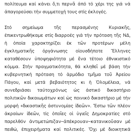
πολίτευμα καί κάνει ὅ,τι περνᾶ ἀπό τό χέρι της γιά νά
ἀπαγορεύσει τήν συμμετοχή τους στίς ἐκλογές.
Στό σημείωμα τῆς περασμένης Κυριακῆς,
ἐπικεντρωθήκαμε στίς διαρροές γιά τήν πρόταση τῆς ΝΔ,
ἡ ὁποία χαρακτηρίζει ἐκ τῶν προτέρων μέλη
ἐγκληματικῆς ὀργάνωσης οἱουσδήποτε Ἕλληνες
καταθέσουν ὑποψηφιότητα μέ ἕνα τέτοιο ἐθνικιστικό
κόμμα. Στήν πραγματικότητα, θά κληθεῖ μέ βάση τήν
κυβερνητική πρόταση τό ἁρμόδιο τμῆμα τοῦ Ἀρείου
Πάγου, καί μετά βεβαιότητος κι ἡ Ὁλομέλεια, νά
συνεδριάσει ταὐτοχρόνως ὡς ἀστικό δικαστήριο
πολιτικῶν δικαιωμάτων καί ὡς ποινικό δικαστήριο μέ τήν
μορφή «δικαστικῆς ἀστυνομίας ἰδεῶν». Ἔστω τῶν πλέον
ἀκραίων ἰδεῶν, τίς ὁποῖες οἱ ὑγιεῖς Δημοκρατίες στό
παρελθόν ἀντιμετώπιζαν–ἀπέκρουαν–κατανικοῦσαν μέ
πειθώ, ἐπιχειρήματα καί πολιτικές. Ὄχι μέ διοικητικά