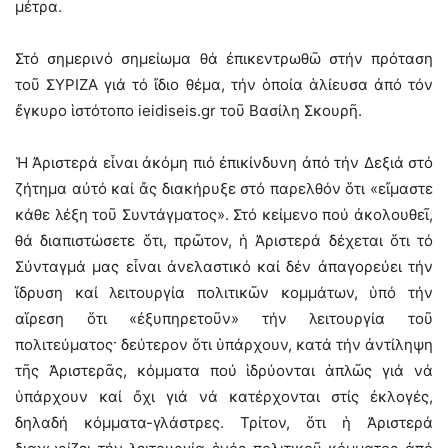
μέτρα.
Στό σημερινό σημείωμα θά ἐπικεντρωθῶ στήν πρόταση
τοῦ ΣΥΡΙΖΑ γιά τό ἴδιο θέμα, τήν ὁποία ἁλίευσα ἀπό τόν
ἔγκυρο ἱστότοπο ieidiseis.gr τοῦ Βασίλη Σκουρῆ.
Ἡ Ἀριστερά εἶναι ἀκόμη πιό ἐπικίνδυνη ἀπό τήν Δεξιά στό
ζήτημα αὐτό καί ἄς διακήρυξε στό παρελθόν ὅτι «εἴμαστε
κάθε λέξη τοῦ Συντάγματος». Στό κείμενο πού ἀκολουθεῖ,
θά διαπιστώσετε ὅτι, πρῶτον, ἡ Ἀριστερά δέχεται ὅτι τό
Σύνταγμά μας εἶναι ἀνελαστικό καί δέν ἀπαγορεύει τήν
ἵδρυση καί λειτουργία πολιτικῶν κομμάτων, ὑπό τήν
αἵρεση ὅτι «ἐξυπηρετοῦν» τήν λειτουργία τοῦ
πολιτεύματος· δεύτερον ὅτι ὑπάρχουν, κατά τήν ἀντίληψη
τῆς Ἀριστερᾶς, κόμματα πού ἱδρύονται ἁπλῶς γιά νά
ὑπάρχουν καί ὄχι γιά νά κατέρχονται στίς ἐκλογές,
δηλαδή κόμματα-γλάστρες. Τρίτον, ὅτι ἡ Ἀριστερά