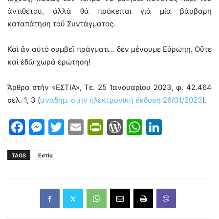
ἀντιθέτου, ἀλλά θά πρόκειται γιά μία βάρβαρη
καταπάτηση τοῦ Συντάγματος.
Καί ἄν αὐτό συμβεῖ πράγματι… δέν μένουμε Εὐρώπη. Οὔτε
καί ἐδῶ χωρᾶ ἐρώτηση!
Ἄρθρο στήν «ΕΣΤΙΑ», Τε. 25 Ἰανουαρίου 2023, φ. 42.464
σελ. 1, 3 (
αναδημ. στην ηλεκτρονική έκδοση 26/01/2023
).
Facebook
Messenger
Twitter
Email
PrintFriendly
WordPress
WhatsAp
LinkedI
TAGS
Εστία