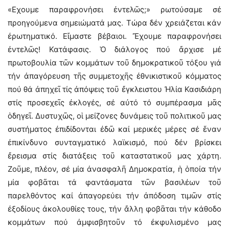
«Εχουμε παραφρονήσει ἐντελῶς;» ρωτούσαμε σέ
προηγούμενα σημειώματά μας. Τώρα δέν χρειάζεται κάν
ἐρωτηματικό. Εἴμαστε βέβαιοι. Ἔχουμε παραφρονήσει
ἐντελῶς! Κατάφασις. Ὁ διάλογος πού ἄρχισε μέ
πρωτοβουλία τῶν κομμάτων τοῦ δημοκρατικοῦ τόξου γιά
τήν ἀπαγόρευση τῆς συμμετοχῆς ἐθνικιστικοῦ κόμματος
πού θά ἀπηχεῖ τίς ἀπόψεις τοῦ ἔγκλειστου Ἠλία Κασιδιάρη
στίς προσεχεῖς ἐκλογές, σέ αὐτό τό συμπέρασμα μᾶς
ὁδηγεῖ. Δυστυχῶς, οἱ μείζονες δυνάμεις τοῦ πολιτικοῦ μας
συστήματος ἐπιδίδονται ἐδῶ καί μερικές μέρες σέ ἕναν
ἐπικίνδυνο συνταγματικό λαϊκισμό, πού δέν βρίσκει
ἔρεισμα στίς διατάξεις τοῦ καταστατικοῦ μας χάρτη.
Ζοῦμε, πλέον, σέ μία ἀνασφαλῆ Δημοκρατία, ἡ ὁποία τήν
μία φοβᾶται τά φαντάσματα τῶν βασιλέων τοῦ
παρελθόντος καί ἀπαγορεύει τήν ἀπόδοση τιμῶν στίς
ἐξοδίους ἀκολουθίες τους, τήν ἄλλη φοβᾶται τήν κάθοδο
κομμάτων πού ἀμφισβητοῦν τό ἐκφυλισμένο μας