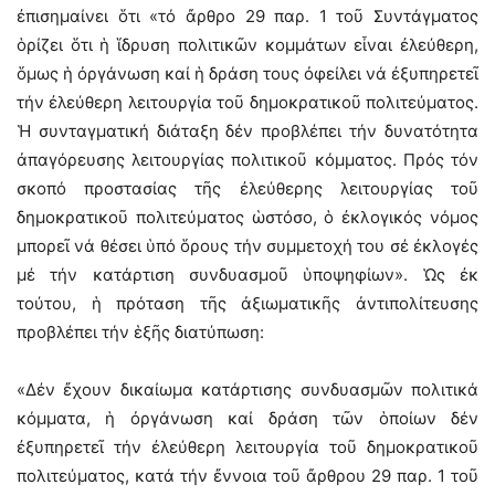
ἐπισημαίνει ὅτι «τό ἄρθρο 29 παρ. 1 τοῦ Συντάγματος
ὁρίζει ὅτι ἡ ἵδρυση πολιτικῶν κομμάτων εἶναι ἐλεύθερη,
ὅμως ἡ ὀργάνωση καί ἡ δράση τους ὀφείλει νά ἐξυπηρετεῖ
τήν ἐλεύθερη λειτουργία τοῦ δημοκρατικοῦ πολιτεύματος.
Ἡ συνταγματική διάταξη δέν προβλέπει τήν δυνατότητα
ἀπαγόρευσης λειτουργίας πολιτικοῦ κόμματος. Πρός τόν
σκοπό προστασίας τῆς ἐλεύθερης λειτουργίας τοῦ
δημοκρατικοῦ πολιτεύματος ὡστόσο, ὁ ἐκλογικός νόμος
μπορεῖ νά θέσει ὑπό ὅρους τήν συμμετοχή του σέ ἐκλογές
μέ τήν κατάρτιση συνδυασμοῦ ὑποψηφίων». Ὡς ἐκ
τούτου, ἡ πρόταση τῆς ἀξιωματικῆς ἀντιπολίτευσης
προβλέπει τήν ἑξῆς διατύπωση:
«Δέν ἔχουν δικαίωμα κατάρτισης συνδυασμῶν πολιτικά
κόμματα, ἡ ὀργάνωση καί δράση τῶν ὁποίων δέν
ἐξυπηρετεῖ τήν ἐλεύθερη λειτουργία τοῦ δημοκρατικοῦ
πολιτεύματος, κατά τήν ἔννοια τοῦ ἄρθρου 29 παρ. 1 τοῦ