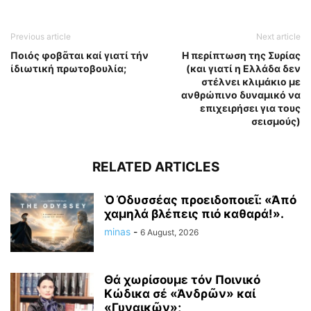
Previous article
Next article
Ποιός φοβᾶται καί γιατί τήν
Η περίπτωση της Συρίας
ἰδιωτική πρωτοβουλία;
(και γιατί η Ελλάδα δεν
στέλνει κλιμάκιο με
ανθρώπινο δυναμικό να
επιχειρήσει για τους
σεισμούς)
RELATED ARTICLES
Ὁ Ὀδυσσέας προειδοποιεῖ: «Ἀπό
χαμηλά βλέπεις πιό καθαρά!».
minas
-
6 August, 2026
Θά χωρίσουμε τόν Ποινικό
Κώδικα σέ «Ἀνδρῶν» καί
«Γυναικῶν»;