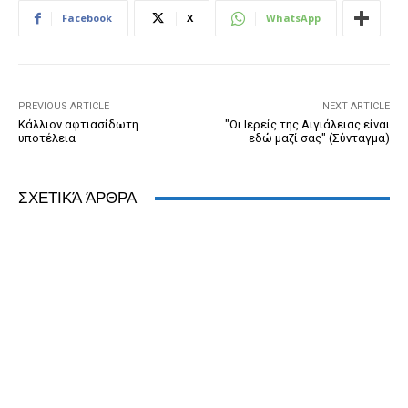
b
n
e
e
A
dI
Facebook
X
WhatsApp
o
g
n
ss
p
n
o
er
dl
p
k
y
PREVIOUS ARTICLE
NEXT ARTICLE
Kάλλιον αφτιασίδωτη
"Οι Ιερείς της Αιγιάλειας είναι
υποτέλεια
εδώ μαζί σας" (Σύνταγμα)
ΣΧΕΤΙΚΆ ΆΡΘΡΑ