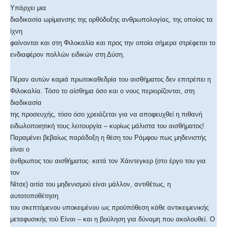
Υπάρχει μια
διαδικασία ωρίμανσης της ορθόδοξης ανθρωπολογίας, της οποίας τα
ίχνη
φαίνονται και στη Φιλοκαλία και προς την οποία σήμερα στρέφεται το
ενδιαφέρον πολλών ειδικών στη Δύση.
Πέραν αυτών καμιά πρωτοκαθεδρία του αισθήματος δεν επιτρέπει η
Φιλοκαλία. Τόσο το αίσθημα όσο και ο νους περιορίζονται, στη
διαδικασία
της προσευχής, τόσο όσο χρειάζεται για να αποφευχθεί η πιθανή
ειδωλοποιητική τους λειτουργία – κυρίως μάλιστα του αισθήματος!
Παραμένει βεβαίως παράδοξη η θέση του Ράμφου πως μηδενιστής
είναι ο
άνθρωπος του αισθήματος· κατά τον Χάιντεγκερ (στο έργο του για
τον
Νίτσε) αιτία του μηδενισμού είναι μάλλον, αντιθέτως, η
αυτοτοποθέτηση
του σκεπτόμενου υποκειμένου ως προϋπόθεση κάθε αντικειμενικής
μεταφυσικής τού Είναι – και η βούληση για δύναμη που ακολουθεί. Ο