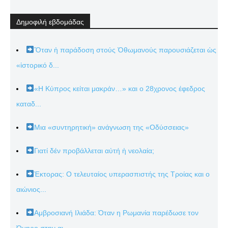
Δημοφιλή εβδομάδας
Ὅταν ἡ παράδοση στούς Ὀθωμανούς παρουσιάζεται ὡς
«ἱστορικό δ...
«Η Κύπρος κείται μακράν…» και ο 28χρονος έφεδρος
καταδ...
Μια «συντηρητική» ανάγνωση της «Οδύσσειας»
Γιατί δέν προβάλλεται αὐτή ἡ νεολαία;
Έκτορας: Ο τελευταίος υπερασπιστής της Τροίας και ο
αιώνιος...
Αμβροσιανή Ιλιάδα: Όταν η Ρωμανία παρέδωσε τον
Όμηρο στην αι...