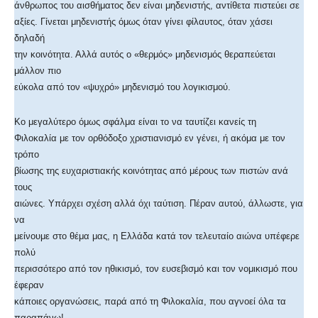
άνθρωπος του αισθήματος δεν είναι μηδενιστής, αντίθετα πιστεύει σε
αξίες. Γίνεται μηδενιστής όμως όταν γίνει φίλαυτος, όταν χάσει
δηλαδή
την κοινότητα. Αλλά αυτός ο «θερμός» μηδενισμός θεραπεύεται
μάλλον πιο
εύκολα από τον «ψυχρό» μηδενισμό του λογικισμού.
Κο μεγαλύτερο όμως σφάλμα είναι το να ταυτίζει κανείς τη
Φιλοκαλία με τον ορθόδοξο χριστιανισμό εν γένει, ή ακόμα με τον
τρόπο
βίωσης της ευχαριστιακής κοινότητας από μέρους των πιστών ανά
τους
αιώνες. Υπάρχει σχέση αλλά όχι ταύτιση. Πέραν αυτού, άλλωστε, για
να
μείνουμε στο θέμα μας, η Ελλάδα κατά τον τελευταίο αιώνα υπέφερε
πολύ
περισσότερο από τον ηθικισμό, τον ευσεβισμό και τον νομικισμό που
έφεραν
κάποιες οργανώσεις, παρά από τη Φιλοκαλία, που αγνοεί όλα τα
παραπάνω!