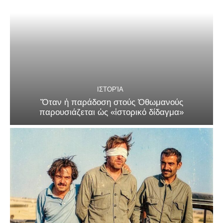
ΙΣΤΟΡΊΑ
Ὅταν ἡ παράδοση στούς Ὀθωμανούς
παρουσιάζεται ὡς «ἱστορικό δίδαγμα»