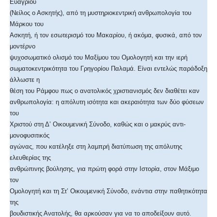
Ευαγρίου
(Νείλος ο Ασκητής), από τη μυστηριοκεντρική ανθρωπολογία του
Μάρκου του
Ασκητή, ή τον εσωτερισμό του Μακαρίου, ή ακόμα, φυσικά, από τον
μοντέρνο
ψυχοσωματικό ολισμό του Μαξίμου του Ομολογητή και την ιερή
σωματοκεντρικότητα του Γρηγορίου Παλαμά. Είναι εντελώς παράδοξη
άλλωστε η
θέση του Ράμφου πως ο ανατολικός χριστιανισμός δεν διαθέτει καν
ανθρωπολογία: η απόλυτη ισότητα και ακεραιότητα των δύο φύσεων
του
Χριστού στη Δ’ Οικουμενική Σύνοδο, καθώς και ο μακρύς αντι-
μονοφυσιτικός
αγώνας, που κατέληξε στη λαμπρή διατύπωση της απόλυτης
ελευθερίας της
ανθρώπινης βούλησης, για πρώτη φορά στην Ιστορία, στον Μάξιμο
τον
Ομολογητή και τη Στ’ Οικουμενική Σύνοδο, ενάντια στην παθητικότητα
της
βουδιστικής Ανατολής, θα αρκούσαν για να το αποδείξουν αυτό.