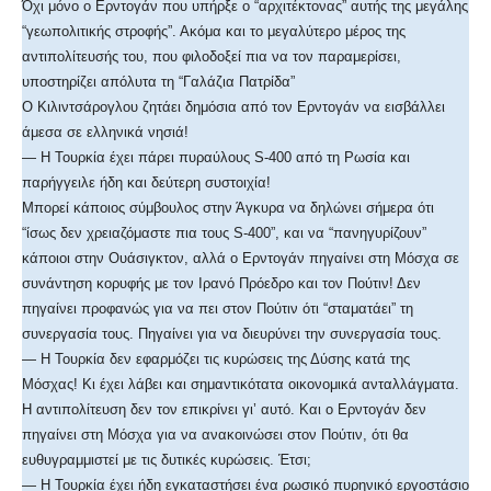
Όχι μόνο ο Ερντογάν που υπήρξε ο “αρχιτέκτονας” αυτής της μεγάλης
“γεωπολιτικής στροφής”. Ακόμα και το μεγαλύτερο μέρος της
αντιπολίτευσής του, που φιλοδοξεί πια να τον παραμερίσει,
υποστηρίζει απόλυτα τη “Γαλάζια Πατρίδα”
Ο Κιλιντσάρογλου ζητάει δημόσια από τον Ερντογάν να εισβάλλει
άμεσα σε ελληνικά νησιά!
— Η Τουρκία έχει πάρει πυραύλους S-400 από τη Ρωσία και
παρήγγειλε ήδη και δεύτερη συστοιχία!
Μπορεί κάποιος σύμβουλος στην Άγκυρα να δηλώνει σήμερα ότι
“ίσως δεν χρειαζόμαστε πια τους S-400”, και να “πανηγυρίζουν”
κάποιοι στην Ουάσιγκτoν, αλλά ο Ερντογάν πηγαίνει στη Μόσχα σε
συνάντηση κορυφής με τον Ιρανό Πρόεδρο και τον Πούτιν! Δεν
πηγαίνει προφανώς για να πει στον Πούτιν ότι “σταματάει” τη
συνεργασία τους. Πηγαίνει για να διευρύνει την συνεργασία τους.
— Η Τουρκία δεν εφαρμόζει τις κυρώσεις της Δύσης κατά της
Μόσχας! Κι έχει λάβει και σημαντικότατα οικονομικά ανταλλάγματα.
Η αντιπολίτευση δεν τον επικρίνει γι’ αυτό. Και ο Ερντογάν δεν
πηγαίνει στη Μόσχα για να ανακοινώσει στον Πούτιν, ότι θα
ευθυγραμμιστεί με τις δυτικές κυρώσεις. Έτσι;
— Η Τουρκία έχει ήδη εγκαταστήσει ένα ρωσικό πυρηνικό εργοστάσιο