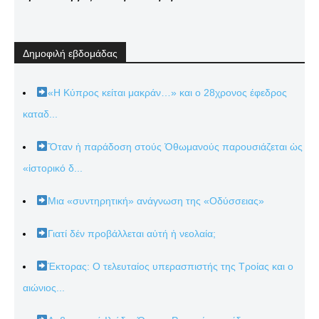
Δημοφιλή εβδομάδας
«Η Κύπρος κείται μακράν…» και ο 28χρονος έφεδρος
καταδ...
Ὅταν ἡ παράδοση στούς Ὀθωμανούς παρουσιάζεται ὡς
«ἱστορικό δ...
Μια «συντηρητική» ανάγνωση της «Οδύσσειας»
Γιατί δέν προβάλλεται αὐτή ἡ νεολαία;
Έκτορας: Ο τελευταίος υπερασπιστής της Τροίας και ο
αιώνιος...