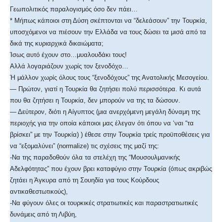
Γεωπολιτικός παραλογισμός όσο δεν πάει…
* Μήπως κάποιοι στη Δύση σκέπτονται να “δελεάσουν” την Τουρκία,
υποσχόμενοι να πιέσουν την Ελλάδα να τους δώσει τα μισά από τα
δικά της κυριαρχικά δικαιώματα;
Ίσως αυτό έχουν στο…μυαλουδάκι τους!
Αλλά λογαριάζουν χωρίς τον ξενοδόχο…
Ή μάλλον χωρίς όλους τους “ξενοδόχους” της Ανατολικής Μεσογείου.
— Πρώτον, γιατί η Τουρκία θα ζητήσει πολύ περισσότερα. Κι αυτά
που θα ζητήσει η Τουρκία, δεν μπορούν να της τα δώσουν.
— Δεύτερον, διότι η Αίγυπτος (μια ανερχόμενη μεγάλη δύναμη της
περιοχής για την οποία κάποιοι μας έλεγαν ότι όπου να ‘ναι “τα
βρίσκει” με την Τουρκία) ) έθεσε στην Τουρκία τρείς προϋποθέσεις για
να “εξομαλύνει” (normalize) τις σχέσεις της μαζί της:
-Να της παραδοθούν όλα τα στελέχη της “Μουσουλμανικής
Αδελφότητας” που έχουν βρει καταφύγιο στην Τουρκία (όπως ακριβώς
ζητάει η Άγκυρα από τη Σουηδία για τους Κούρδους
αντικαθεστωτικούς),
-Να φύγουν όλες οι τουρκικές στρατιωτικές και παραστρατιωτικές
δυνάμεις από τη Λιβύη,