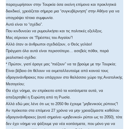
παραχωρήσουν στην Τουρκία όσα εκείνη επίμονα και προκλητικά
διεκδικεί, χρειάζεται σήμερα μια “συγκυβέρνηση” στην Αθήνα για να
υπογράψει τέτοια συμφωνία.
Αυτό είναι το “σχέδιο”.
Που κινδυνεύει να ρυμουλκήσει και τις πολιτικές εξελίξεις.
Μας σέρνουν σε “Πρέσπες του Αιγαίου”!
Αλλά όταν οι άνθρωποι σχεδιάζουν, ο Θεός γελάει!
Πράγματι όλα αυτά είναι περισσότερο… ασεβείς πόθοι, παρά
ρεαλιστικό σχέδιο:
* Πρώτον, γιατί άραγε μας “πιέζουν” να τα βρούμε με την Τουρκία;
Είναι βέβαιο ότι θέλουν να εκμεταλλευτούμε από κοινού τους
υδρογονάνθρακες που υπάρχουν στο θαλάσσιο χώρο της Ανατολικής
Μεσογείου;
Θα είχε νόημα, αν επρόκειτο από τα κοιτάσματα αυτά, να
απεξαρτηθεί η Ευρώπη από τη Ρωσία.
Αλλά εδώ μας λένε ότι ως το 2050 θα έχουμε “μηδενικούς ρύπους”!
Αν πρόκειται στα επόμενα 27 χρόνια να μην χρειαζόμαστε καθόλου
υδρογονάνθρακες (αυτό σημαίνει «μηδενικοί» ρύποι ως το 2050), τότε
δεν έχει νόημα να ψάξουμε για νέα κοιτάσματα, που μόνο για να