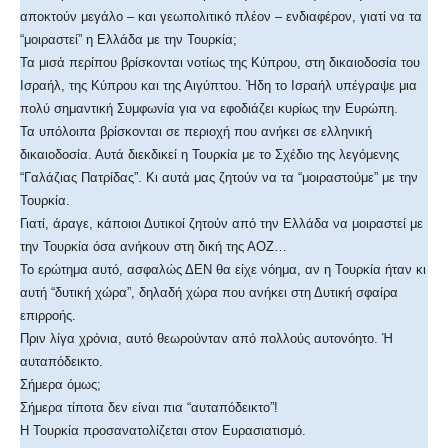
αποκτούν μεγάλο – και γεωπολιτικό πλέον – ενδιαφέρον, γιατί να τα
“μοιραστεί” η Ελλάδα με την Τουρκία;
Τα μισά περίπου βρίσκονται νοτίως της Κύπρου, στη δικαιοδοσία του
Ισραήλ, της Κύπρου και της Αιγύπτου. Ήδη το Ισραήλ υπέγραψε μια
πολύ σημαντική Συμφωνία για να εφοδιάζει κυρίως την Ευρώπη.
Τα υπόλοιπα βρίσκονται σε περιοχή που ανήκει σε ελληνική
δικαιοδοσία. Αυτά διεκδικεί η Τουρκία με το Σχέδιο της λεγόμενης
“Γαλάζιας Πατρίδας”. Κι αυτά μας ζητούν να τα “μοιραστούμε” με την
Τουρκία.
Γιατί, άραγε, κάποιοι Δυτικοί ζητούν από την Ελλάδα να μοιραστεί με
την Τουρκία όσα ανήκουν στη δική της ΑΟΖ…
Το ερώτημα αυτό, ασφαλώς ΔΕΝ θα είχε νόημα, αν η Τουρκία ήταν κι
αυτή “δυτική χώρα”, δηλαδή χώρα που ανήκει στη Δυτική σφαίρα
επιρροής.
Πριν λίγα χρόνια, αυτό θεωρούνταν από πολλούς αυτονόητο. Ή
αυταπόδεικτο.
Σήμερα όμως;
Σήμερα τίποτα δεν είναι πια “αυταπόδεικτο”!
Η Τουρκία προσανατολίζεται στον Ευρασιατισμό.