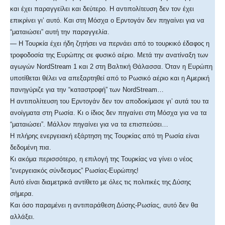
και έχει παραγγείλει και δεύτερο. Η αντιπολίτευση δεν τον έχει
επικρίνει γι’ αυτό. Και στη Μόσχα ο Ερντογάν δεν πηγαίνει για να
“ματαιώσει” αυτή την παραγγελία.
— Η Τουρκία έχει ήδη ζητήσει να περνάει από το τουρκικό έδαφος η
τροφοδοσία της Ευρώπης σε φυσικό αέριο. Μετά την ανατίναξη των
αγωγών NordStream 1 και 2 στη Βαλτική Θάλασσα. Όταν η Ευρώπη
υποτίθεται θέλει να απεξαρτηθεί από το Ρωσικό αέριο και η Αμερική
πανηγύριζε για την “καταστροφή” των NordStream…
Η αντιπολίτευση του Ερντογάν δεν τον αποδοκίμασε γι’ αυτά του τα
ανοίγματα στη Ρωσία. Κι ο ίδιος δεν πηγαίνει στη Μόσχα για να τα
“ματαιώσει”. Μάλλον πηγαίνει για να τα επισπεύσει…
Η πλήρης ενεργειακή εξάρτηση της Τουρκίας από τη Ρωσία είναι
δεδομένη πια.
Κι ακόμα περισσότερο, η επιλογή της Τουρκίας να γίνει ο νέος
“ενεργειακός σύνδεσμος” Ρωσίας-Ευρώπης!
Αυτό είναι διαμετρικά αντίθετο με όλες τις πολιτικές της Δύσης
σήμερα.
Και όσο παραμένει η αντιπαράθεση Δύσης-Ρωσίας, αυτό δεν θα
αλλάξει.