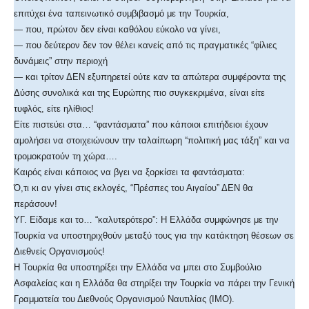
επιτύχει ένα ταπεινωτικό συμβιβασμό με την Τουρκία,
— που, πρώτον δεν είναι καθόλου εύκολο να γίνει,
— που δεύτερον δεν τον θέλει κανείς από τις πραγματικές “φίλιες
δυνάμεις” στην περιοχή
— και τρίτον ΔΕΝ εξυπηρετεί ούτε καν τα απώτερα συμφέροντα της
Δύσης συνολικά και της Ευρώπης πιο συγκεκριμένα, είναι είτε
τυφλός, είτε ηλίθιος!
Είτε πιστεύει στα… “φαντάσματα” που κάποιοι επιτήδειοι έχουν
αμολήσει να στοιχειώνουν την ταλαίπωρη “πολιτική μας τάξη” και να
τρομοκρατούν τη χώρα….
Καιρός είναι κάποιος να βγει να ξορκίσει τα φαντάσματα:
Ό,τι κι αν γίνει στις εκλογές, “Πρέσπες του Αιγαίου” ΔΕΝ θα
περάσουν!
ΥΓ. Είδαμε και το… “καλυτερότερο”: Η Ελλάδα συμφώνησε με την
Τουρκία να υποστηριχθούν μεταξύ τους για την κατάκτηση θέσεων σε
Διεθνείς Οργανισμούς!
Η Τουρκία θα υποστηρίξει την Ελλάδα να μπει στο Συμβούλιο
Ασφαλείας και η Ελλάδα θα στηρίξει την Τουρκία να πάρει την Γενική
Γραμματεία του Διεθνούς Οργανισμού Ναυτιλίας (ΙΜΟ).