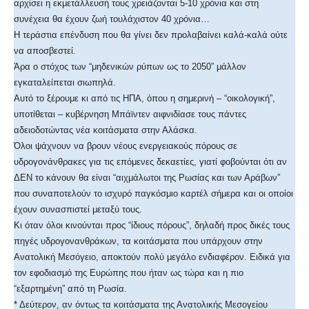
αρχίσει η εκμετάλλευσή τους χρειάζονται 5-10 χρόνια και στη
συνέχεια θα έχουν ζωή τουλάχιστον 40 χρόνια…
Η τεράστια επένδυση που θα γίνει δεν προλαβαίνει καλά-καλά ούτε
να αποσβεστεί.
Άρα ο στόχος των “μηδενικών ρύπων ως το 2050” μάλλον
εγκαταλείπεται σιωπηλά.
Αυτό το ξέρουμε κι από τις ΗΠΑ, όπου η σημερινή – “οικολογική”,
υποτίθεται – κυβέρνηση Μπάϊντεν αιφνιδίασε τους πάντες
αδειοδοτώντας νέα κοιτάσματα στην Αλάσκα.
Όλοι ψάχνουν να βρουν νέους ενεργειακούς πόρους σε
υδρογονάνθρακες για τις επόμενες δεκαετίες, γιατί φοβούνται ότι αν
ΔΕΝ το κάνουν θα είναι “αιχμάλωτοι της Ρωσίας και των Αράβων”
που συναποτελούν το ισχυρό παγκόσμιο καρτέλ σήμερα και οι οποίοι
έχουν συνασπιστεί μεταξύ τους.
Κι όταν όλοι κινούνται προς “ίδιους πόρους”, δηλαδή προς δικές τους
πηγές υδρογονανθράκων, τα κοιτάσματα που υπάρχουν στην
Ανατολική Μεσόγειο, αποκτούν πολύ μεγάλο ενδιαφέρον. Ειδικά για
τον εφοδιασμό της Ευρώπης που ήταν ως τώρα και η πιο
“εξαρτημένη” από τη Ρωσία.
* Δεύτερον, αν όντως τα κοιτάσματα της Ανατολικής Μεσογείου