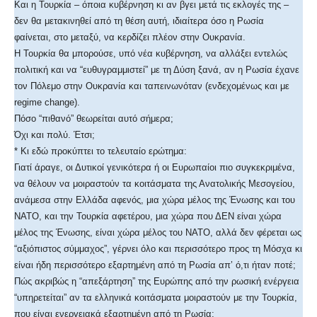
Και η Τουρκία – όποια κυβέρνηση κι αν βγει μετά τις εκλογές της –
δεν θα μετακινηθεί από τη θέση αυτή, ιδιαίτερα όσο η Ρωσία
φαίνεται, στο μεταξύ, να κερδίζει πλέον στην Ουκρανία.
Η Τουρκία θα μπορούσε, υπό νέα κυβέρνηση, να αλλάξει εντελώς
πολιτική και να “ευθυγραμμιστεί” με τη Δύση ξανά, αν η Ρωσία έχανε
τον Πόλεμο στην Ουκρανία και ταπεινωνόταν (ενδεχομένως και με
regime change).
Πόσο “πιθανό” θεωρείται αυτό σήμερα;
Όχι και πολύ. Έτσι;
* Κι εδώ προκύπτει το τελευταίο ερώτημα:
Γιατί άραγε, οι Δυτικοί γενικότερα ή οι Ευρωπαίοι πιο συγκεκριμένα,
να θέλουν να μοιραστούν τα κοιτάσματα της Ανατολικής Μεσογείου,
ανάμεσα στην Ελλάδα αφενός, μια χώρα μέλος της Ένωσης και του
ΝΑΤΟ, και την Τουρκία αφετέρου, μια χώρα που ΔΕΝ είναι χώρα
μέλος της Ένωσης, είναι χώρα μέλος του ΝΑΤΟ, αλλά δεν φέρεται ως
“αξιόπιστος σύμμαχος”, γέρνει όλο και περισσότερο προς τη Μόσχα κι
είναι ήδη περισσότερο εξαρτημένη από τη Ρωσία απ’ ό,τι ήταν ποτέ;
Πώς ακριβώς η “απεξάρτηση” της Ευρώπης από την ρωσική ενέργεια
“υπηρετείται” αν τα ελληνικά κοιτάσματα μοιραστούν με την Τουρκία,
που είναι ενεργειακά εξαρτημένη από τη Ρωσία;