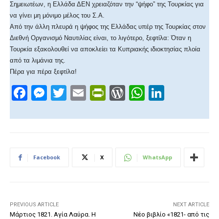
Σημειωτέων, η Ελλάδα ΔΕΝ χρειαζόταν την “ψήφο” της Τουρκίας για
να γίνει μη μόνιμο μέλος του Σ.Α.
Από την άλλη πλευρά η ψήφος της Ελλάδας υπέρ της Τουρκίας στον
Διεθνή Οργανισμό Ναυτιλίας είναι, το λιγότερο, ξεφτίλα: Όταν η
Τουρκία εξακολουθεί να αποκλείει τα Κυπριακής ιδιοκτησίας πλοία
από τα λιμάνια της.
Πέρα για πέρα ξεφτίλα!
F
M
T
E
Pr
W
W
Li
a
e
wi
m
in
or
h
n
c
ss
tt
ail
tF
d
at
k
e
e
er
ri
Pr
s
e
b
n
e
e
A
dI
Facebook
X
WhatsApp
o
g
n
ss
p
n
o
er
dl
p
k
y
PREVIOUS ARTICLE
NEXT ARTICLE
Μάρτιος 1821. Αγία Λαύρα. Η
Νέο βιβλίο «1821- από τις