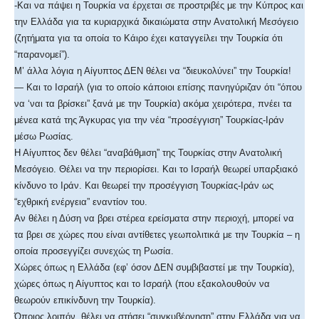
-Και να πάψει η Τουρκία να έρχεται σε προστριβές με την Κύπρος και
την Ελλάδα για τα κυριαρχικά δικαιώματα στην Ανατολική Μεσόγειο
(ζητήματα για τα οποία το Κάιρο έχει καταγγείλει την Τουρκία ότι
“παρανομεί”).
Μ’ άλλα λόγια η Αίγυπτος ΔΕΝ θέλει να “διευκολύνει” την Τουρκία!
— Και το Ισραήλ (για το οποίο κάποιοι επίσης πανηγύριζαν ότι “όπου
να ‘ναι τα βρίσκει” ξανά με την Τουρκία) ακόμα χειρότερα, πνέει τα
μένεα κατά της Άγκυρας για την νέα “προσέγγιση” Τουρκίας-Ιράν
μέσω Ρωσίας.
Η Αίγυπτος δεν θέλει “αναβάθμιση” της Τουρκίας στην Ανατολική
Μεσόγειο. Θέλει να την περιορίσει. Και το Ισραήλ θεωρεί υπαρξιακό
κίνδυνο το Ιράν. Και θεωρεί την προσέγγιση Τουρκίας-Ιράν ως
“εχθρική ενέργεια” εναντίον του.
Αν θέλει η Δύση να βρει στέρεα ερείσματα στην περιοχή, μπορεί να
τα βρει σε χώρες που είναι αντίθετες γεωπολιτικά με την Τουρκία – η
οποία προσεγγίζει συνεχώς τη Ρωσία.
Χώρες όπως η Ελλάδα (εφ’ όσον ΔΕΝ συμβιβαστεί με την Τουρκία),
χώρες όπως η Αίγυπτος και το Ισραήλ (που εξακολουθούν να
θεωρούν επικίνδυνη την Τουρκία).
Όποιος λοιπόν, θέλει να στήσει “συγκυβέρνηση” στην Ελλάδα για να