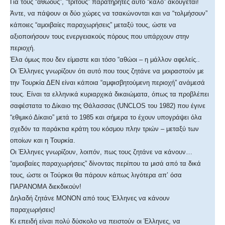
Για τους “αθώους”, “τρίτους” παρατηρητές αυτό “καλό” ακούγεται!
Άντε, να πάψουν οι δύο χώρες να τσακώνονται και να “τολμήσουν”
κάποιες “αμοιβαίες παραχωρήσεις” μεταξύ τους, ώστε να
αξιοποιήσουν τους ενεργειακούς πόρους που υπάρχουν στην
περιοχή.
Έλα όμως που δεν είμαστε και τόσο “αθώοι – η μάλλον αφελείς..
Οι Έλληνες γνωρίζουν ότι αυτό που τους ζητάνε να μοιραστούν με
την Τουρκία ΔΕΝ είναι κάποια “αμφισβητούμενη περιοχή” ανάμεσά
τους. Είναι τα ελληνικά κυριαρχικά δικαιώματα, όπως τα προβλέπει
σαφέστατα το Δίκαιο της Θάλασσας (UNCLOS του 1982) που έγινε
“εθιμικό Δίκαιο” μετά το 1985 και σήμερα το έχουν υπογράψει όλα
σχεδόν τα παράκτια κράτη του κόσμου πλην τριών – μεταξύ των
οποίων και η Τουρκία.
Οι Έλληνες γνωρίζουν, λοιπόν, πως τους ζητάνε να κάνουν…
“αμοιβαίες παραχωρήσεις” δίνοντας περίπου τα μισά από τα δικά
τους, ώστε οι Τούρκοι θα πάρουν κάπως λιγότερα απ’ όσα
ΠΑΡΑΝΟΜΑ διεκδικούν!
Δηλαδή ζητάνε ΜΟΝΟΝ από τους Έλληνες να κάνουν
παραχωρήσεις!
Κι επειδή είναι πολύ δύσκολο να πειστούν οι Έλληνες, να