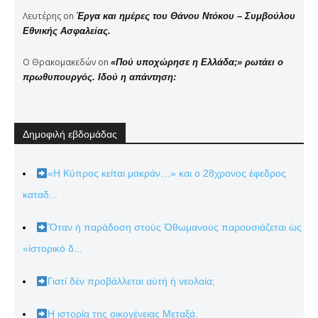
Λευτέρης
on
Έργα και ημέρες του Θάνου Ντόκου – Συμβούλου
Εθνικής Ασφαλείας.
Ο Θρακομακεδών
on
«Πού υποχώρησε η Ελλάδα;» ρωτάει ο
πρωθυπουργός. Ιδού η απάντηση:
Δημοφιλή εβδομάδας
«Η Κύπρος κείται μακράν…» και ο 28χρονος έφεδρος
καταδ...
Ὅταν ἡ παράδοση στούς Ὀθωμανούς παρουσιάζεται ὡς
«ἱστορικό δ...
Γιατί δέν προβάλλεται αὐτή ἡ νεολαία;
Η ιστορία της οικογένειας Μεταξά.