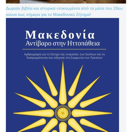
Δωρεάν βιβλία και ιστορικά ντοκουμέντα από τα μέσα του 19ου
αιώνα έως σήμερα για το Μακεδονικό Ζήτημα!