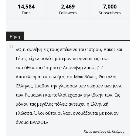
14,584
2,469
7,000
Fans
Followers
Subscribers
Ρήση
«Ό,τι συνέβη εις τους επέκεινα του Ίστρου, Δάκας και
Γέτας, είχεν πολύ πρότερον να γίνεται εις τους
εντεύθεν του Ίστρου (=Δούναβη) λαούς […].
Αποτέλεσμα τούτων ήτο, ότι Μακεδόνες, Θετταλοί,
Έλληνες, έμαθον την γλώσσαν των νικητών των (ενν.
των Ρωμαίων) και πολλοί έχασαν την ιδικήν των. Εις
μόνον τας μεγάλας πόλεις αντείχεν η Ελληνική
Γλώσσα. Όλοι ούτοι οι λαοί ονομάζονται με κοινόν
όνομα ΒΛΑΧΟΙ.»
Κωνσταντίνος Μ. Κούμας