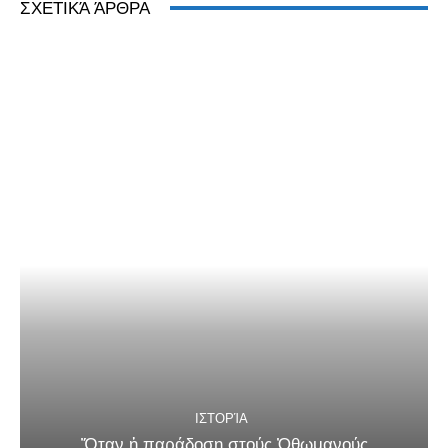
ΣΧΕΤΙΚΆ ΆΡΘΡΑ
ΙΣΤΟΡΊΑ
Ὅταν ἡ παράδοση στούς Ὀθωμανούς