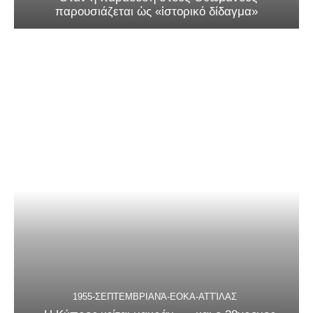
παρουσιάζεται ὡς «ἱστορικό δίδαγμα»
1955-ΣΕΠΤΕΜΒΡΙΑΝΆ-ΕΟΚΑ-ΑΤΤΊΛΑΣ