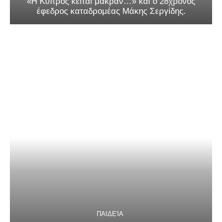
«Η Κύπρος κείται μακράν…» και ο 28χρονος
έφεδρος καταδρομέας Μάκης Σεργίδης.
ΠΑΙΔΕΊΑ