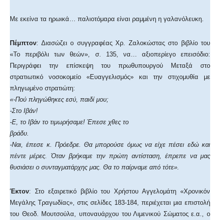
Με εκείνα τα ηρωικά… παλιοτόμαρα είναι ραμμένη η γαλανόλευκη.
Πέμπτον
: Διασώζει ο συγγραφέας Χρ. Ζαλοκώστας στο βιβλίο του
«Το περιβόλι των θεών», σ. 135, να… αξιοπερίεγο επεισόδιο:
Περιγράφει την επίσκεψη του πρωθυπουργού Μεταξά στο
στρατιωτικό νοσοκομείο «Ευαγγελισμός» και την στιχομυθία με
πληγωμένο στρατιώτη:
«-Πού πληγώθηκες εσύ, παιδί μου;
-Στο Ιβάν!
-Ε, το Ιβάν το τιμωρήσαμε! Έπεσε χθες το
βράδυ.
-Ναι, έπεσε κ. Πρόεδρε. Θα μπορούσε όμως να είχε πέσει εδώ και
πέντε μέρες. Όταν βρήκαμε την πρώτη αντίσταση, έπρεπε να μας
θυσιάσει ο συνταγματάρχης μας. Θα το παίρναμε από τότε».
Έκτον
: Στο εξαιρετικό βιβλίο του Χρήστου Αγγελομάτη «Χρονικόν
Μεγάλης Τραγωδίας», στις σελίδες 183-184, περιέχεται μια επιστολή
του Θεοδ. Μουτσούλα, υποναυάρχου του Λιμενικού Σώματος ε.α., ο