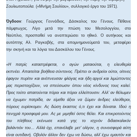
Σουλιωτοπούλα.
(«Μνήμη Σουλίου», συλλογικό έργο του 1971).
Όγδοον
: Γεώργιος Γεννάδιος, Δάσκαλος του Γένους. Πέθανε
πάμφτωχος. Λίγο μετά την πτώση του Μεσολογγίου, στο
Ναύπλιο, προσπαθεί να αναπτερώσει το ηθικό. Ο αυτήκοος και
αυτόπτης Αλ. Ραγκαβής, στα απομνημονεύματά του, μεταφέρει
την σκηνή και τα λόγια του Δασκάλου του Γένους.
«Η πατρίς καταστρέφεται, ο αγών ματαιούται, η ελευθερία
εκπνέει. Απαιτείται βοήθεια σύντονος. Πρέπει οι ανδρείοι ούτοι, οίτινες
έφαγον πυρίτιν και ανέπνευσαν φλόγας και ήδη αργοί και λιμώττοντες
μας περιστοιχίζουν, να σπεύσωσιν όπου νέος κίνδυνος τους καλεί.
Προς τούτο απαιτούνται πόροι και πόροι ελλείπουσιν. Αλλ’ αν θέλωμεν
να έχωμεν πατρίδα, αν είμεθα άξιοι να ζώμεν άνδρες ελεύθεροι,
πόρους ευρίσκομεν. Ας δώση έκαστος ό,τι έχει και δύναται. Ιδού η
πενιχρά προσφορά μου. Ας με μιμηθεί όστις θέλει. Και επικροτούντος
του πλήθους εκένωσε κατά γης το ισχνόν διδασκαλικόν
βαλάντιόν του… Αλλά όχι, επανέλαβε μετ’ ολίγον, η συνεισφορά αύτη
είναι ουτιδανή. Οβολόν άλλον δεν έχω να δώσω, αλλ’ έχω εμαυτόν και