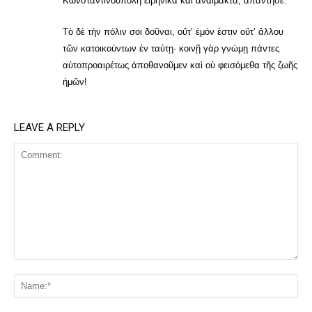
Κωνσταντινούπολη εἰρηνικὰ καὶ ἀναίμακτα, ἀπάντησε:
Τὸ δὲ τὴν πόλιν σοι δοῦναι, οὔτ’ ἐμόν ἐστιν οὔτ’ ἄλλου
τῶν κατοικούντων ἐν ταύτῃ· κοινῇ γὰρ γνώμῃ πάντες
αὐτοπροαιρέτως ἀποθανοῦμεν καὶ οὐ φεισόμεθα τῆς ζωῆς
ἡμῶν!
LEAVE A REPLY
Comment:
Na