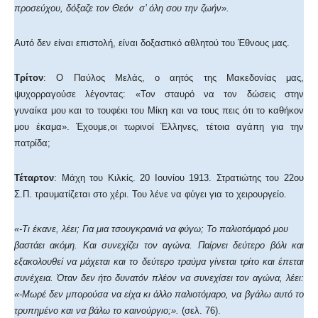
προσεύχου, δόξαζε τον Θεόν σ’ όλη σου την ζωήν».
Αυτό δεν είναι επιστολή, είναι δοξαστικό αθλητού του Έθνους μας.
Τρίτον
: Ο Παύλος Μελάς, ο αητός της Μακεδονίας μας,
ψυχορραγούσε λέγοντας: «Τον σταυρό να τον δώσεις στην
γυναίκα μου και το τουφέκι του Μίκη και να τους πεις ότι το καθήκον
μου έκαμα». Έχουμε,οι τωρινοί Έλληνες, τέτοια αγάπη για την
πατρίδα;
Τέταρτον
: Μάχη του Κιλκίς. 20 Ιουνίου 1913. Στρατιώτης του 22ου
Σ.Π. τραυματίζεται στο χέρι. Του λένε να φύγει για το χειρουργείο.
«-Τι έκανε, λέει; Για μια τσουγκρανιά να φύγω; Το παλιοτόμαρό μου
βαστάει ακόμη. Και συνεχίζει τον αγώνα. Παίρνει δεύτερο βόλι και
εξακολουθεί να μάχεται και το δεύτερο τραύμα γίνεται τρίτο και έπεται
συνέχεια. Όταν δεν ήτο δυνατόν πλέον να συνεχίσει τον αγώνα, λέει:
«-Μωρέ δεν μπορούσα να είχα κι άλλο παλιοτόμαρο, να βγάλω αυτό το
τρυπημένο και να βάλω το καινούργιο;».
(σελ. 76).