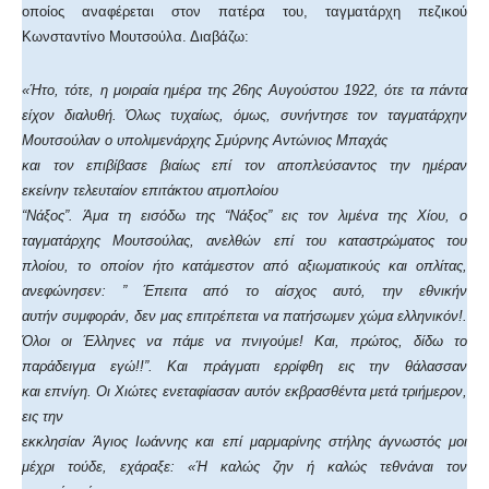
οποίος αναφέρεται στον πατέρα του, ταγματάρχη πεζικού
Κωνσταντίνο Μουτσούλα. Διαβάζω:
«Ήτο, τότε, η μοιραία ημέρα της 26ης Αυγούστου 1922, ότε τα πάντα
είχον διαλυθή. Όλως τυχαίως, όμως, συνήντησε τον ταγματάρχην
Μουτσούλαν ο υπολιμενάρχης Σμύρνης Αντώνιος Μπαχάς
και τον επιβίβασε βιαίως επί τον αποπλεύσαντος την ημέραν
εκείνην τελευταίον επιτάκτου ατμοπλοίου
“Νάξος”. Άμα τη εισόδω της “Νάξος” εις τον λιμένα της Χίου, ο
ταγματάρχης Μουτσούλας, ανελθών επί του καταστρώματος του
πλοίου, το οποίον ήτο κατάμεστον από αξιωματικούς και οπλίτας,
ανεφώνησεν: ” Έπειτα από το αίσχος αυτό, την εθνικήν
αυτήν συμφοράν, δεν μας επιτρέπεται να πατήσωμεν χώμα ελληνικόν!.
Όλοι οι Έλληνες να πάμε να πνιγούμε! Και, πρώτος, δίδω το
παράδειγμα εγώ!!”. Και πράγματι ερρίφθη εις την θάλασσαν
και επνίγη. Οι Χιώτες ενεταφίασαν αυτόν εκβρασθέντα μετά τριήμερον,
εις την
εκκλησίαν Άγιος Ιωάννης και επί μαρμαρίνης στήλης άγνωστός μοι
μέχρι τούδε, εχάραξε: «Ή καλώς ζην ή καλώς τεθνάναι τον