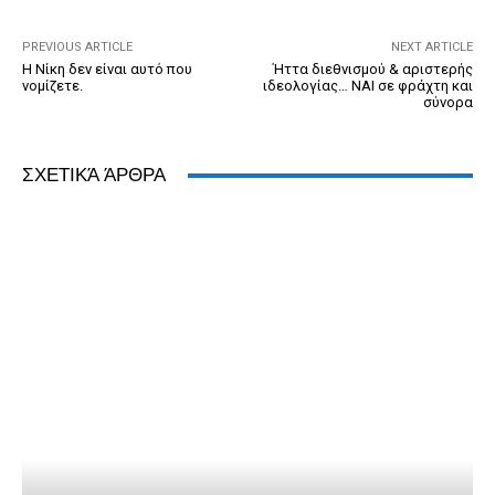
o
er
dl
p
k
y
PREVIOUS ARTICLE
NEXT ARTICLE
Η Νίκη δεν είναι αυτό που
Ήττα διεθνισμού & αριστερής
νομίζετε.
ιδεολογίας… ΝΑΙ σε φράχτη και
σύνορα
ΣΧΕΤΙΚΆ ΆΡΘΡΑ