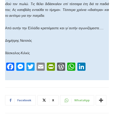
ιδού τον πωλώ. Τις θέλει διδάσκαλον επί τέσσαρα έτη διά τα παιδιά
του; Ας καταβάλη ενταύθα το τίμημα». Tέσσερα χρόνια «ιδιαίτερα» και
το αντίτιμο για την πατρίδα.
Από αυτήν την Ελλάδα κρατιόμαστε και γι΄αυτήν αγωνιζόμαστε….
Δημήτρης Νατσιός
δάσκαλος-Κιλκίς
F
M
T
E
Pr
W
W
Li
a
e
wi
m
in
or
h
n
c
ss
tt
ail
tF
d
at
k
e
e
er
ri
Pr
s
e
b
n
e
e
A
dI
Facebook
X
WhatsApp
o
g
n
ss
p
n