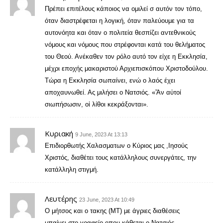
Πρέπει επιτέλους κάποιος να ομιλεί σ αυτόν τον τόπο,
όταν διαστρέφεται η λογική, όταν παλεύουμε για τα
αυτονόητα και όταν ο πολιτεία θεσπίζει αντεθνικούς
νόμους και νόμους που στρέφονται κατά του θελήματος
του Θεού. Ανέκαθεν τον ρόλο αυτό τον είχε η Εκκλησία,
μέχρι εποχής μακαριστού Αρχιεπισκόπου Χριστοδούλου.
Τώρα η Εκκλησία σωπαίνει, ενώ ο λαός έχει
αποχαυνωθεί. Ας μιλήσει ο Νατσιός. «Ἄν αὐτοί
σιωπήσωσιν, οἱ λίθοι κεκράξονται».
Κυριακή
9 June, 2023 At 13:13
Επιδιορθωτής Χαλασματων ο Κύριος μας ,Ιησούς
Χριστός, διαθέτει τους κατάλληλους συνεργάτες, την
κατάλληλη στιγμή.
Λευτέρης
23 June, 2023 At 10:49
O μήτσος και ο τακης (ΜΤ) με άγριες διαθέσεις
μπαίνει στο γραφείο οπου κάθεται ο Νατσιός