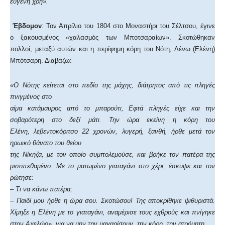
ευγενή χρή».
Έβδομον
: Τον Απρίλιο του 1804 στο Μοναστήρι του Σέλτσου, έγινε
ο ξακουσμένος «χαλασμός των Μποτσαραίων». Σκοτώθηκαν
πολλοί, μεταξύ αυτών και η περίφημη κόρη του Νότη, Λένω (Ελένη)
Μπότσαρη. Διαβάζω:
«Ο Νότης κείτεται στο πεδίο της μάχης, διάτρητος από τις πληγές
πνιγμένος στο
αίμα κατάμαυρος από το μπαρούτι, Εφτά πληγές είχε και την
σοβαρότερη στο δεξί μάτι. Την ώρα εκείνη η κόρη του
Ελένη, λεβεντοκόριτσο 22 χρονών, λυγερή, ξανθή, ήρθε μετά τον
ηρωικό θάνατο του θείου
της Νίκηζα, με τον οποίο συμπολεμούσε, και βρήκε τον πατέρα της
μισοπεθαμένο. Με το ματωμένο γιαταγάνι στο χέρι, έσκυψε και τον
ρώτησε:
– Τι να κάνω πατέρα;
– Παιδί μου ήρθε η ώρα σου. Σκοτώσου! Της αποκρίθηκε ψιθυριστά.
Χίμηξε η Ελένη με το γιαταγάνι, αναμέρισε τους εχθρούς και πνίγηκε
στον Αχελώο», για να μην την μαγαρίσουν, την κόρη, την ατρόμητη