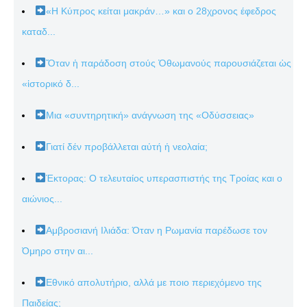
«Η Κύπρος κείται μακράν…» και ο 28χρονος έφεδρος
καταδ...
Ὅταν ἡ παράδοση στούς Ὀθωμανούς παρουσιάζεται ὡς
«ἱστορικό δ...
Μια «συντηρητική» ανάγνωση της «Οδύσσειας»
Γιατί δέν προβάλλεται αὐτή ἡ νεολαία;
Έκτορας: Ο τελευταίος υπερασπιστής της Τροίας και ο
αιώνιος...
Αμβροσιανή Ιλιάδα: Όταν η Ρωμανία παρέδωσε τον
Όμηρο στην αι...
Εθνικό απολυτήριο, αλλά με ποιο περιεχόμενο της
Παιδείας;