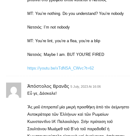
ΜΤ: You’re nothing. Do you understand? You’re nobody
Νατσιός: I’m not nobody
MT: You’re lint, you’re a flea, you’re a blip
Νατσιός: Maybe I am. BUT YOU’RE FIRED
https://youtu.be/xTdNSA_CWvc?t=62
Ἀπόστολος Βρανᾶς
5 July, 2023 At 16:06
Εὖ γε, Δάσκαλε!
Ἂς μοῦ ἐπιτραπεῖ μία μικρὴ προσθήκη ἀπὸ τὸν ἀείμνηστο
Αυτοκράτορα τῶν Ἑλλήνων καὶ τῶν Ρωμαίων
Κωνσταντῖνο ΙΑ’ Παλαιολόγο. Στὴν πρόταση τοῦ
Σουλτάνου Μωάμεθ τοῦ Β’νὰ τοῦ παραδοθεῖ ἡ