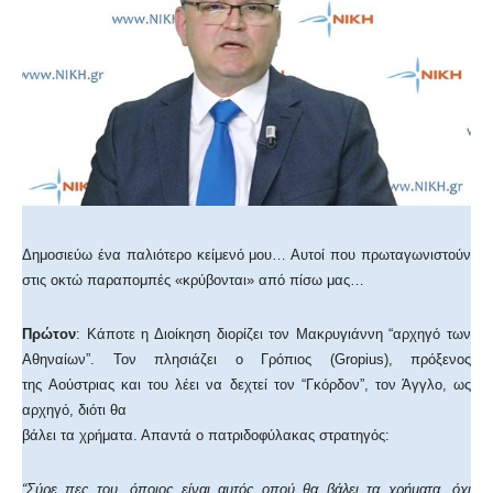
Δημοσιεύω ένα παλιότερο κείμενό μου… Αυτοί που πρωταγωνιστούν
στις οκτώ παραπομπές «κρύβονται» από πίσω μας…
Πρώτον
: Κάποτε η Διοίκηση διορίζει τον Μακρυγιάννη “αρχηγό των
Αθηναίων”. Τον πλησιάζει ο Γρόπιος (Gropius), πρόξενος
της Αούστριας και του λέει να δεχτεί τον “Γκόρδον”, τον Άγγλο, ως
αρχηγό, διότι θα
βάλει τα χρήματα. Απαντά ο πατριδοφύλακας στρατηγός:
“Σύρε πες του, όποιος είναι αυτός οπού θα βάλει τα χρήματα, όχι