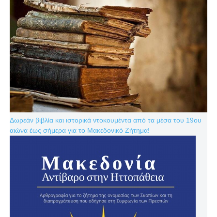
Δωρεάν βιβλία και ιστορικά ντοκουμέντα από τα μέσα του 19ου
αιώνα έως σήμερα για το Μακεδονικό Ζήτημα!