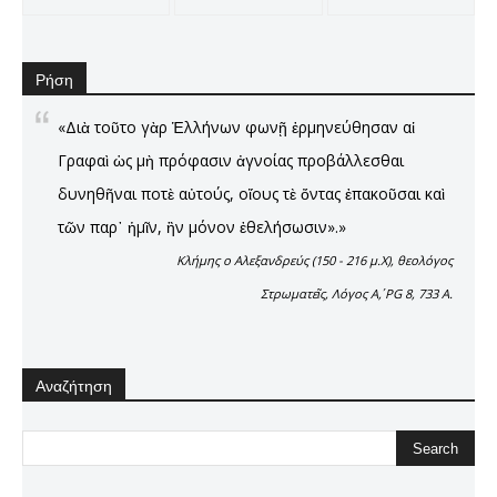
Ρήση
«Διὰ τοῦτο γὰρ Ἑλλήνων φωνῇ ἑρμηνεύθησαν αἱ
Γραφαὶ ὡς μὴ πρόφασιν ἀγνοίας προβάλλεσθαι
δυνηθῆναι ποτὲ αὐτούς, οἴους τὲ ὄντας ἐπακοῦσαι καὶ
τῶν παρ᾿ ἡμῖν, ἣν μόνον ἐθελήσωσιν».»
Κλήμης ο Αλεξανδρεύς (150 - 216 μ.Χ), θεολόγος
Στρωματεῖς, Λόγος Α΄, PG 8, 733 A.
Αναζήτηση