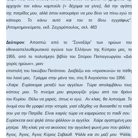
αρχηγόν τον κάνω καμπούλι (= δέχομαι να γίνει), διά την αγάπη
της πατρίδος μου, αλλά όπου κατουράγει να μου δίνει να πίνω εγώ το
κάτουρο. Το κάνω αυτό και του το δίνω εγγράφως”.
(Απομνημονεύματα, εκδ. Ζαχαρόπουλος, σελ. 483
Δεύτερον
: Αποσπώ από το “Συναξάρι” των ηρώων του
εθνικοαπελευθερωτικού αγώνα των Ελλήνων της Κύπρου μας, το
1955, από το πολυτίμητο βιβλίο του Σπύρου Παπαγεωργίου «Διά
χειρός ηρώων», μιαν
επιστολή του Ιακώβου Πατάτσου. Διαβάζω και «προσκυνώ» τα πάθη
του λαού μας. Γράμμα στην μάνα του, στις 8 Αυγούστου του 1956:
«Χαίρε. Ευρίσκομαι μεταξύ των αγγέλων. Τώρα απολαμβάνω τους
κόπους μου. Το πνεύμα μου φτερουγίζει γύρω από τον θρόνο
του Κυρίου. Θέλω να χαρείς, όπως κι εγώ. Αν κλαις, θα λυπούμαι. Το
όνομά σου θα γραφεί στην ιστορία, γιατί εδέχθης να θυσιασθεί το παιδί
σου για την Πατρίδα. Είναι καιρός τώρα να καμαρώσεις το παιδί σου.
Ευρίσκεται εκεί ψηλά όπου ψάλλουν οι αγγέλοι. Χαίρε αγαπημένη μου
μητέρα. Μη κλαίς για να ακούσεις την αγγελική φωνή μου που ψάλλει:
Άγιος, Άγιος, Άγιος Κύριος Σαβαώθ. Ψάλλε και συ μαζί μου. Ψάλλε,