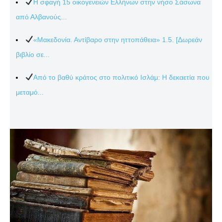
Η σφαγή 15 οικογενειών Ελλήνων στην νήσο Σάσωνα
από Αλβανούς...
«Μακεδονία. Αντίβαρο στην ηττοπάθεια» 1.5. [Δωρεάν
βιβλίο σε...
Από το βαθύ κράτος στο πολιτικό Ισλάμ: Η δεκαετία που
μεταμό...