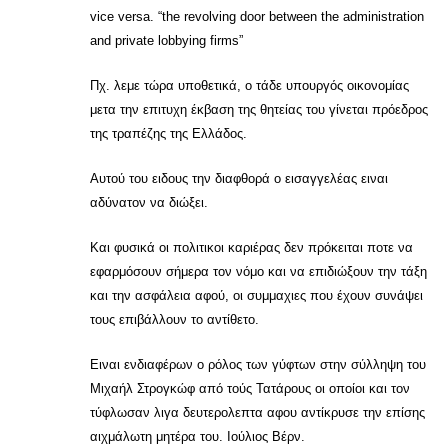
vice versa. “the revolving door between the administration
and private lobbying firms”
Πχ. λεμε τώρα υποθετικά, ο τάδε υπουργός οικονομίας
μετα την επιτυχη έκβαση της θητείας του γίνεται πρόεδρος
της τραπέζης της Ελλάδος.
Αυτού του ειδους την διαφθορά ο εισαγγελέας ειναι
αδύνατον να διώξει.
Και φυσικά οι πολιτικοι καριέρας δεν πρόκειται ποτε να
εφαρμόσουν σήμερα τον νόμο και να επιδιώξουν την τάξη
και την ασφάλεια αφού, οι συμμαχιες που έχουν συνάψει
τους επιβάλλουν το αντίθετο.
Ειναι ενδιαφέρων ο ρόλος των γύφτων στην σύλληψη του
Μιχαήλ Στρογκώφ από τούς Τατάρους οι οποίοι και τον
τύφλωσαν λιγα δευτερολεπτα αφου αντίκρυσε την επίσης
αιχμάλωτη μητέρα του. Ιούλιος Βέρν.