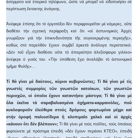
ἀσύρματο καί ἑταιρικό τηλέφωνο, ὥστε νά μπορεῖ νά εἰδοποιήσει σέ
περίπτωση ἔκτακτης ἀνάγκης.
Ἀνέφερε ἐπίσης ὅτι τό ἐργοτάξιο δέν περιφρουρεῖται μέ κάμερες, οὔτε
διαθέτει τήν σχετική περίφραξη καί ὅτι «οἱ ἀστυνομικές Ἀρχές
γνωρίζουν γιά τήν ἐπικινδυνότητα τῆς συγκεκριμένης περιοχῆς»,
καθώς στό παρελθόν ἔχουν συμβεῖ ἀρκετά ἀνάλογα περιστατικά.
«Δέν τοῦ εἶχαν διαθέσει οὔτε τό ἀπαραίτητο ἀλεξίσφαιρο γιλέκο»
ἀνέφερε ὁ γυιός του. «Τήν ὑπόθεση ἔχει ἀναλάβει τό ἀστυνομικό
τμῆμα Φυλῆς»…
Τί θά γίνει μέ δαύτους, κύριοι κυβερνῶντες; Τί θά γίνει μέ τίς
γνωστές συμμορίες τῶν γνωστῶν κατοίκων, τῶν γνωστῶν
περιοχῶν, οἱ ὁποῖοι ἔχουν καταντήσει μάστιγα; Τί θά γίνει μέ
ὅλα ἐκεῖνα τά σαραβαλιασμένα ὀχήματα-καρμανιόλες, πού
κυκλοφοροῦν ἐλεύθερα στούς δρόμους φορτωμένα μέχρι καί
στήν ὀροφή παλιοσίδερα ἤ κλοπιμαῖο χαλκό καί οἱ ἀρχές
«κάνουν ὅτι δέν βλέπουν»;
Τί θά γίνει μέ τούς πολῖτες, τούς ὁποίους
φορτώνετε μέ πρόστιμα ἐπειδή «δέν ἔχουν περάσει ΚΤΕΟ», ἐπειδή