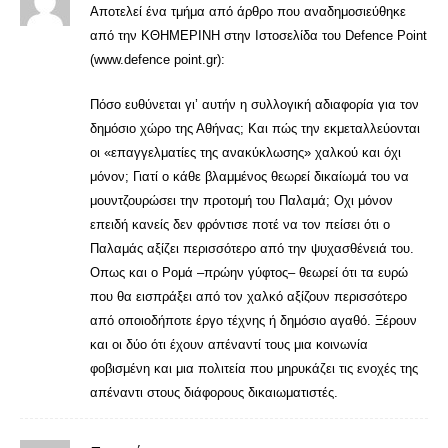
Αποτελεί ένα τμήμα από άρθρο που αναδημοσιεύθηκε
από την ΚΘΗΜΕΡΙΝΗ στην Ιστοσελίδα του Defence Point
(www.defence point.gr):
Πόσο ευθύνεται γι’ αυτήν η συλλογική αδιαφορία για τον
δημόσιο χώρο της Αθήνας; Και πώς την εκμεταλλεύονται
οι «επαγγελματίες της ανακύκλωσης» χαλκού και όχι
μόνον; Γιατί ο κάθε βλαμμένος θεωρεί δικαίωμά του να
μουντζουρώσει την προτομή του Παλαμά; Οχι μόνον
επειδή κανείς δεν φρόντισε ποτέ να τον πείσει ότι ο
Παλαμάς αξίζει περισσότερο από την ψυχασθένειά του.
Οπως και ο Ρομά –πρώην γύφτος– θεωρεί ότι τα ευρώ
που θα εισπράξει από τον χαλκό αξίζουν περισσότερο
από οποιοδήποτε έργο τέχνης ή δημόσιο αγαθό. Ξέρουν
και οι δύο ότι έχουν απέναντί τους μια κοινωνία
φοβισμένη και μια πολιτεία που μηρυκάζει τις ενοχές της
απέναντι στους διάφορους δικαιωματιστές.