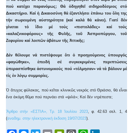
πού κατέχει παρανόμως; Θά ὁδηγηθεῖ σιδηροδέσμιος στό
Δικαστήριο. Καί ἡ Δικαιοσύνη θά ἐξαντλήσει ἐπάνω του ὅλη της
τήν σωρευμένη αὐστηρότητα (καί καλά θά κάνει). Γιατί δέν
γίνεται τό ἴδιο μέ τούς «πιστολάδες» καί τούς
«καλαζνικοφόρους» τῆς Φυλῆς, τοῦ Ἀσπροπύργου, τοῦ
Ζεφυρίου καί λοιπῶν ἀβάτων τῆς Ἀττικῆς;
Δέν θέλουμε νά πιστέψουμε ὅτι ὁ προηγούμενος ὑπουργός
«φαγώθηκε», ἐπειδή σέ συγκεκριμένες περιπτώσεις
ὑπερασπίσθηκε ἀστυνομικούς πού «τόλμησαν» νά τά βάλουν μέ
τίς ἐν λόγῳ συμμορίες.
Ὁ ἄτυχος φύλακας, πού κεῖται κλινικῶς νεκρός στό Θριάσιο, θά εἶναι
ἕνα ἀκόμη θῦμα πού περνάει στά «ψιλά»; Καί δέν ντρέπεστε;
Ἄρθρο στήν «ΕΣΤΙΑ», Τρ. 18 Ἱουλίου 2023
, φ. 42.63 σελ. 1, 4
(
αναδημ. στην ηλεκτρονική έκδοση 19/07/2023
).