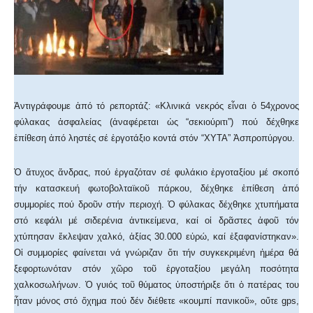
Ἀντιγράφουμε ἀπό τό ρεπορτάζ: «Κλινικά νεκρός εἶναι ὁ 54χρονος
φύλακας ἀσφαλείας (ἀναφέρεται ὡς “σεκιούριτι”) πού δέχθηκε
ἐπίθεση ἀπό ληστές σέ ἐργοτάξιο κοντά στόν “ΧΥΤΑ” Ἀσπροπύργου.
Ὁ ἄτυχος ἄνδρας, πού ἐργαζόταν σέ φυλάκιο ἐργοταξίου μέ σκοπό
τήν κατασκευή φωτοβολταϊκοῦ πάρκου, δέχθηκε ἐπίθεση ἀπό
συμμορίες πού δροῦν στήν περιοχή. Ὁ φύλακας δέχθηκε χτυπήματα
στό κεφάλι μέ σιδερένια ἀντικείμενα, καί οἱ δρᾶστες ἀφοῦ τόν
χτύπησαν ἔκλεψαν χαλκό, ἀξίας 30.000 εὐρώ, καί ἐξαφανίστηκαν».
Οἱ συμμορίες φαίνεται νά γνώριζαν ὅτι τήν συγκεκριμένη ἡμέρα θά
ξεφορτωνόταν στόν χῶρο τοῦ ἐργοταξίου μεγάλη ποσότητα
χαλκοσωλήνων. Ὁ γυιός τοῦ θύματος ὑποστήριξε ὅτι ὁ πατέρας του
ἦταν μόνος στό ὄχημα πού δέν διέθετε «κουμπί πανικοῦ», οὔτε gps,