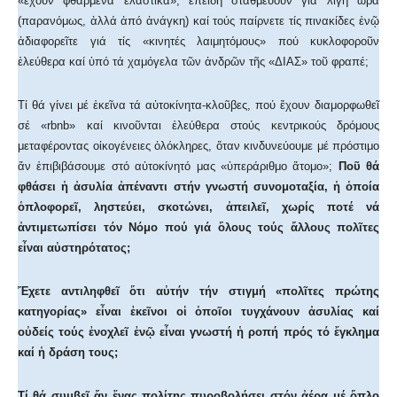
«ἔχουν φθαρμένα ἐλαστικά», ἐπειδή σταθμεύουν γιά λίγη ὥρα
(παρανόμως, ἀλλά ἀπό ἀνάγκη) καί τούς παίρνετε τίς πινακίδες ἐνῷ
ἀδιαφορεῖτε γιά τίς «κινητές λαιμητόμους» πού κυκλοφοροῦν
ἐλεύθερα καί ὑπό τά χαμόγελα τῶν ἀνδρῶν τῆς «ΔΙΑΣ» τοῦ φραπέ;
Τί θά γίνει μέ ἐκεῖνα τά αὐτοκίνητα-κλοῦβες, πού ἔχουν διαμορφωθεῖ
σέ «rbnb» καί κινοῦνται ἐλεύθερα στούς κεντρικούς δρόμους
μεταφέροντας οἰκογένειες ὁλόκληρες, ὅταν κινδυνεύουμε μέ πρόστιμο
ἄν ἐπιβιβάσουμε στό αὐτοκίνητό μας «ὑπεράριθμο ἄτομο»;
Ποῦ θά
φθάσει ἡ ἀσυλία ἀπέναντι στήν γνωστή συνομοταξία, ἡ ὁποία
ὁπλοφορεῖ, ληστεύει, σκοτώνει, ἀπειλεῖ, χωρίς ποτέ νά
ἀντιμετωπίσει τόν Νόμο πού γιά ὅλους τούς ἄλλους πολῖτες
εἶναι αὐστηρότατος;
Ἔχετε αντιληφθεῖ ὅτι αὐτήν τήν στιγμή «πολῖτες πρώτης
κατηγορίας» εἶναι ἐκεῖνοι οἱ ὁποῖοι τυγχάνουν ἀσυλίας καί
οὐδείς τούς ἐνοχλεῖ ἐνῷ εἶναι γνωστή ἡ ροπή πρός τό ἔγκλημα
καί ἡ δράση τους;
Τί θά συμβεῖ ἄν ἕνας πολίτης πυροβολήσει στόν ἀέρα μέ ὅπλο