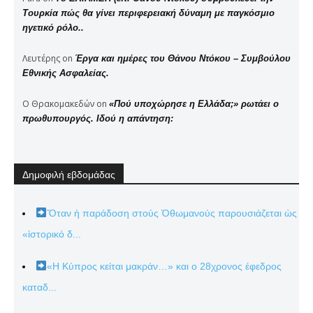
Τουρκία πώς θα γίνει περιφερειακή δύναμη με παγκόσμιο
ηγετικό ρόλο..
Λευτέρης
on
Έργα και ημέρες του Θάνου Ντόκου – Συμβούλου
Εθνικής Ασφαλείας.
Ο Θρακομακεδών
on
«Πού υποχώρησε η Ελλάδα;» ρωτάει ο
πρωθυπουργός. Ιδού η απάντηση:
Δημοφιλή εβδομάδας
Ὅταν ἡ παράδοση στούς Ὀθωμανούς παρουσιάζεται ὡς
«ἱστορικό δ...
«Η Κύπρος κείται μακράν…» και ο 28χρονος έφεδρος
καταδ...