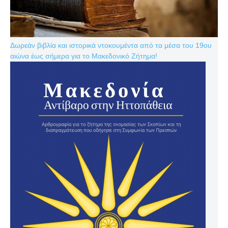
Δωρεάν βιβλία και ιστορικά ντοκουμέντα από τα μέσα του 19ου
αιώνα έως σήμερα για το Μακεδονικό Ζήτημα!