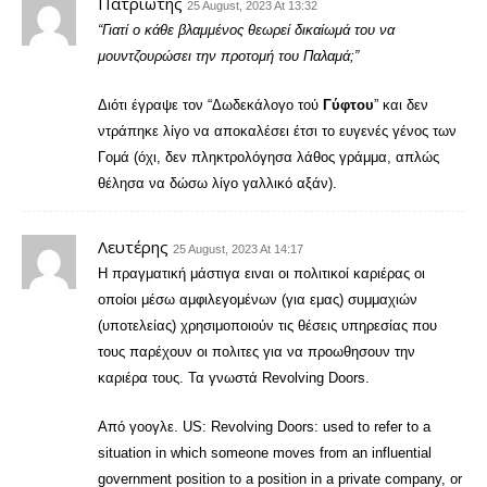
Πατριώτης
25 August, 2023 At 13:32
“Γιατί ο κάθε βλαμμένος θεωρεί δικαίωμά του να
μουντζουρώσει την προτομή του Παλαμά;”
Διότι έγραψε τον “Δωδεκάλογο τού
Γύφτου
” και δεν
ντράπηκε λίγο να αποκαλέσει έτσι το ευγενές γένος των
Γομά (όχι, δεν πληκτρολόγησα λάθος γράμμα, απλώς
θέλησα να δώσω λίγο γαλλικό αξάν).
Λευτέρης
25 August, 2023 At 14:17
Η πραγματική μάστιγα ειναι οι πολιτικοί καριέρας οι
οποίοι μέσω αμφιλεγομένων (για εμας) συμμαχιών
(υποτελείας) χρησιμοποιούν τις θέσεις υπηρεσίας που
τους παρέχουν οι πολιτες για να προωθησουν την
καριέρα τους. Τα γνωστά Revolving Doors.
Από γοογλε. US: Revolving Doors: used to refer to a
situation in which someone moves from an influential
government position to a position in a private company, or