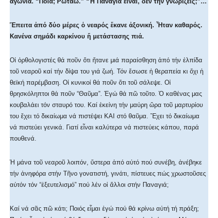
ἀγωνία. “Ποιά; Ρωτάω.” “Ἡ Παναγία εἶναι, δέν τήν γνωρίζεις;”…
Ἔπειτα ἀπό δύο μέρες ὁ νεαρός ἔκανε ἀξονική. Ἦταν καθαρός.
Κανένα σημάδι καρκίνου ἤ μετάστασης πιά.
Οἱ ὀρθολογιστές θά ποῦν ὅτι ἤτανε μιά παραίσθηση ἀπό τήν ἐλπίδα
τοῦ νεαροῦ καί τήν δίψα του γιά ζωή. Τόν ἔσωσε ἡ θεραπεία κι ὄχι ἡ
θεϊκή παρέμβαση. Οἱ κυνικοί θά ποῦν ὅτι τοῦ σάλεψε. Οἱ
θρησκόληπτοι θά ποῦν “Θαῦμα”. Ἐγώ θά πῶ τοῦτο. Ὁ καθένας μας
κουβαλάει τόν σταυρό του. Καί ἐκείνη τήν μαύρη ὥρα τοῦ μαρτυρίου
του ἔχει τό δικαίωμα νά πιστέψει ΚΑΙ στό θαῦμα. Ἔχει τό δικαίωμα
νά πιστεύει γενικά. Γιατί εἶναι καλύτερα νά πιστεύεις κάπου, παρά
πουθενά.
Ἡ μάνα τοῦ νεαροῦ λοιπόν, ὕστερα ἀπό αὐτό πού συνέβη, ἀνέβηκε
τήν ἀνηφόρα στήν Τῆνο γονατιστή, γινάτι, πίστευες πώς χρωστοῦσες
αὐτόν τόν “ἐξευτελισμό” πού λέν οἱ ἄλλοι στήν Παναγιά;
Καί νά σᾶς πῶ κάτι; Ποιός εἶμαι ἐγώ πού θά κρίνω αὐτή τή πράξη;