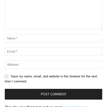
Comment:
Na
Ema
Web
Save my name, email, and website in this browser for the next
time I comment.
This site uses Akismet to reduce spam.
Learn how your