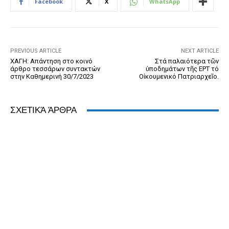
Facebook
X
WhatsApp
o
g
n
ss
p
n
o
er
dl
p
k
y
PREVIOUS ARTICLE
NEXT ARTICLE
ΧΑΓΗ: Απάντηση στο κοινό
Στά παλαιότερα τῶν
άρθρο τεσσάρων συντακτών
ὑποδημάτων τῆς ΕΡΤ τό
στην Καθημερινή 30/7/2023
Οἰκουμενικό Πατριαρχεῖο.
ΣΧΕΤΙΚΆ ΆΡΘΡΑ