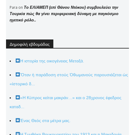
Para
on
Το ΕΛΙΑΜΕΠ (επί Θάνου Ντόκου) συμβουλεύει την
Τουρκία πώς θα γίνει περιφερειακή δύναμη με παγκόσμιο
ηγετικό ρόλο..
Δημοφιλή εβδομάδας
Η ιστορία της οικογένειας Μεταξά.
Ὅταν ἡ παράδοση στούς Ὀθωμανούς παρουσιάζεται ὡς
«ἱστορικό δ...
«Η Κύπρος κείται μακράν…» και ο 28χρονος έφεδρος
καταδ...
Ένας Θεός στα μέτρα μας.
Η Συνθήκη Βουκουρεστίου του 1913 και η Μακεδονία.