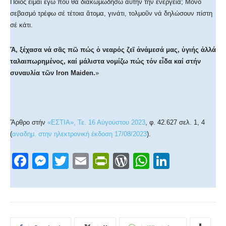
Ποιός εἶμαι ἐγώ πού θά διακωμωδήσω αὐτήν τήν ἐνέργεια; Μόνο
σεβασμό τρέφω σέ τέτοια ἄτομα, γινάτι, τολμοῦν νά δηλώσουν πίστη
σέ κάτι.
Ἄ, ξέχασα νά σᾶς πῶ πώς ὁ νεαρός ζεῖ ἀνάμεσά μας, ὑγιής ἀλλά
ταλαιπωρημένος, καί μάλιστα νομίζω πώς τόν εἶδα καί στήν
συναυλία τῶν Ιron Maiden.
»
Ἄρθρο στήν
«ΕΣΤΙΑ», Τε. 16 Αὐγούστου 2023
, φ. 42.627 σελ. 1, 4
(
αναδημ. στην ηλεκτρονική έκδοση 17/08/2023
).
F
M
T
E
Pr
W
W
Li
a
e
wi
m
in
or
h
n
c
ss
tt
ail
tF
d
at
k
e
e
er
ri
Pr
s
e
b
n
e
e
A
dI