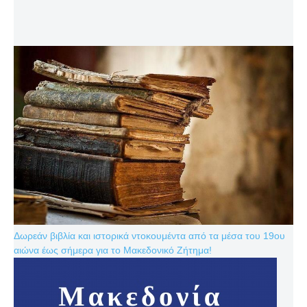
Δωρεάν βιβλία και ιστορικά ντοκουμέντα από τα μέσα του 19ου
αιώνα έως σήμερα για το Μακεδονικό Ζήτημα!