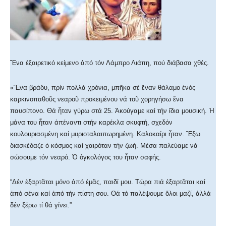
Ἕνα ἐξαιρετικό κείμενο ἀπό τόν Λάμπρο Λιάπη, πού διάβασα χθές.
«Ἕνα βράδυ, πρίν πολλά χρόνια, μπῆκα σέ ἕναν θάλαμο ἑνός
καρκινοπαθοῦς νεαροῦ προκειμένου νά τοῦ χορηγήσω ἕνα
παυσίπονο. Θά ἦταν γύρω στά 25. Ἀκούγαμε καί τήν ἴδια μουσική. Ἡ
μάνα του ἦταν ἀπέναντι στήν καρέκλα σκυφτή, σχεδόν
κουλουριασμένη καί μυριοταλαιπωρημένη. Καλοκαίρι ἦταν. Ἔξω
διασκέδαζε ὁ κόσμος καί χαιρόταν τήν ζωή. Μέσα παλεύαμε νά
σώσουμε τόν νεαρό. Ὁ ὀγκολόγος του ἦταν σαφής.
“Δέν ἐξαρτᾶται μόνο ἀπό ἐμᾶς, παιδί μου. Τώρα πιά ἐξαρτᾶται καί
ἀπό σένα καί ἀπό τήν πίστη σου. Θά τό παλέψουμε ὅλοι μαζί, ἀλλά
δέν ξέρω τί θά γίνει.”