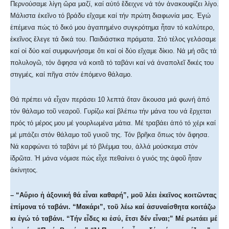
Περνούσαμε λίγη ὥρα μαζί, καί αὐτό ἔδειχνε νά τόν ἀνακουφίζει λίγο.
Μάλιστα ἐκεῖνο τό βράδυ εἴχαμε καί τήν πρώτη διαφωνία μας. Ἐγώ
ἐπέμενα πώς τό δικό μου ἀγαπημένο συγκρότημα ἦταν τό καλύτερο,
ἐκεῖνος ἔλεγε τά δικά του. Παιδιάστικα πράματα. Στό τέλος γελάσαμε
καί οἱ δύο καί συμφωνήσαμε ὅτι καί οἱ δύο εἴχαμε δίκιο. Νά μή σᾶς τά
πολυλογῶ, τόν ἄφησα νά κοιτᾶ τό ταβάνι καί νά ἀναπολεῖ δικές του
στιγμές, καί πῆγα στόν ἑπόμενο θάλαμο.
Θά πρέπει νά εἶχαν περάσει 10 λεπτά ὅταν ἄκουσα μιά φωνή ἀπό
τόν θάλαμο τοῦ νεαροῦ. Γυρίζω καί βλέπω τήν μάνα του νά ἔρχεται
πρός τό μέρος μου μέ γουρλωμένα μάτια. Μέ τραβάει ἀπό τό χέρι καί
μέ μπάζει στόν θάλαμο τοῦ γυιοῦ της. Τόν βρῆκα ὅπως τόν ἄφησα.
Νά καρφώνει τό ταβάνι μέ τό βλέμμα του, ἀλλά μούσκεμα στόν
ἱδρῶτα. Ἡ μάνα νόμισε πώς εἶχε πεθαίνει ὁ γυιός της ἀφοῦ ἦταν
ἀκίνητος.
– “Αὔριο ἡ ἀξονική θά εἶναι καθαρή”, μοῦ λέει ἐκεῖνος κοιτῶντας
ἐπίμονα τό ταβάνι. “Μακάρι”, τοῦ λέω καί ἀσυναίσθητα κοιτάζω
κι ἐγώ τό ταβάνι. “Τήν εἶδες κι ἐσύ, ἔτσι δέν εἶναι;” Μέ ρωτάει μέ