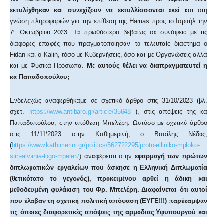
εκτυλίχθηκαν και συνεχίζουν να εκτυλλίσσονται εκεί
και στη
γνώση πληροφοριών για την επίθεση της Hamas προς το Ισραήλ την
η
7
Οκτωβρίου 2023. Τα πρωθύστερα βεβαίως σε συνάφεια με τις
διάφορες επαφές που πραγματοποίησαν το τελευταίο διάστημα ο
Fidan και ο Kalin, τόσο με Κυβερνήσεις, όσο και με Οργανώσεις αλλά
και με Φυσικά Πρόσωπα.
Με αυτούς θέλει να διαπραγματευτεί η
κα Παπαδοπούλου;
Ενδελεχώς αναφερθήκαμε σε σχετικό άρθρο στις 31/10/2023 (βλ.
σχετ.
https://www.antibaro.gr/article/35648
), στις απόψεις της κα
Παπαδοπούλου, στην υπόθεση Μπελέρη. Ωστόσο με σχετικό άρθρο
στις 11/11/2023 στην Καθημερινή, ο Βασίλης Νέδος,
(
https://www.kathimerini.gr/politics/562722295/proto-elliniko-mploko-
stin-alvania-logo-mpeleri/
) αναφέρεται στην
εφαρμογή των πρώτων
διπλωματικών εργαλείων που άσκησε η Ελληνική Διπλωματία
(θετικότατο το γεγονός), προκειμένου αρθεί η άδικη και
μεθοδευμένη φυλάκιση του Φρ. Μπελέρη. Διαφαίνεται ότι αυτοί
που έλαβαν τη σχετική πολιτική απόφαση (ΕΥΓΕ!!!) παρέκαμψαν
τις όποιες διαφορετικές απόψεις της αρμόδιας Υφυπουργού και