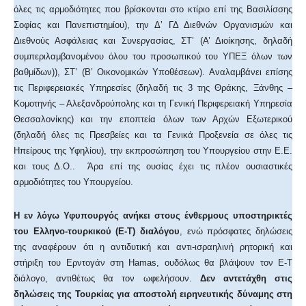
όλες τις αρμοδιότητες που βρίσκονται στο κτίριο επί της Βασιλίσσης
Σοφίας και Πανεπιστημίου), την Δ’ ΓΔ Διεθνών Οργανισμών και
Διεθνούς Ασφάλειας και Συνεργασίας, ΣΤ’ (Α’ Διοίκησης, δηλαδή
συμπεριλαμβανομένου όλου του προσωπικού του ΥΠΕΞ όλων των
βαθμίδων)), ΣΤ’ (Β’ Οικονομικών Υποθέσεων). Αναλαμβάνει επίσης
τις Περιφερειακές Υπηρεσίες (δηλαδή τις 3 της Θράκης, Ξάνθης –
Κομοτηνής – Αλεξανδρούπολης και τη Γενική Περιφερειακή Υπηρεσία
Θεσσαλονίκης) και την εποπτεία όλων των Αρχών Εξωτερικού
(δηλαδή όλες τις Πρεσβείες και τα Γενικά Προξενεία σε όλες τις
Ηπείρους της Υφηλίου), την εκπροσώπηση του Υπουργείου στην Ε.Ε.
και τους Δ.Ο.. Άρα επί της ουσίας έχει τις πλέον ουσιαστικές
αρμοδιότητες του Υπουργείου.
Η εν λόγω Υφυπουργός ανήκει στους ένθερμους υποστηρικτές
του Ελληνο-τουρκικού (Ε-Τ) διαλόγου
, ενώ πρόσφατες δηλώσεις
της αναφέρουν ότι η αντιδυτική και αντι-ισραηλινή ρητορική και
στήριξη του Ερντογάν στη Hamas, ουδόλως θα βλάψουν τον Ε-Τ
διάλογο, αντιθέτως θα τον ωφελήσουν.
Δεν αντετάχθη στις
δηλώσεις της Τουρκίας για αποστολή ειρηνευτικής δύναμης στη