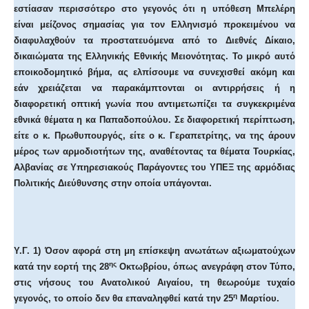
εστίασαν περισσότερο στο γεγονός ότι η υπόθεση Μπελέρη
είναι μείζονος σημασίας για τον Ελληνισμό προκειμένου να
διαφυλαχθούν τα προστατευόμενα από το Διεθνές Δίκαιο,
δικαιώματα της Ελληνικής Εθνικής Μειονότητας. Το μικρό αυτό
εποικοδομητικό βήμα, ας ελπίσουμε να συνεχισθεί ακόμη και
εάν χρειάζεται να παρακάμπτονται οι αντιρρήσεις ή η
διαφορετική οπτική γωνία που αντιμετωπίζει τα συγκεκριμένα
εθνικά θέματα η κα Παπαδοπούλου. Σε διαφορετική περίπτωση,
είτε ο κ. Πρωθυπουργός, είτε ο κ. Γεραπετρίτης, να της άρουν
μέρος των αρμοδιοτήτων της, αναθέτοντας τα θέματα Τουρκίας,
Αλβανίας σε Υπηρεσιακούς Παράγοντες του ΥΠΕΞ της αρμόδιας
Πολιτικής Διεύθυνσης στην οποία υπάγονται.
Υ.Γ. 1) Όσον αφορά στη μη επίσκεψη ανωτάτων αξιωματούχων
ης
κατά την εορτή της 28
Οκτωβρίου, όπως ανεγράφη στον Τύπο,
στις νήσους του Ανατολικού Αιγαίου, τη θεωρούμε τυχαίο
η
γεγονός, το οποίο δεν θα επαναληφθεί κατά την 25
Μαρτίου.