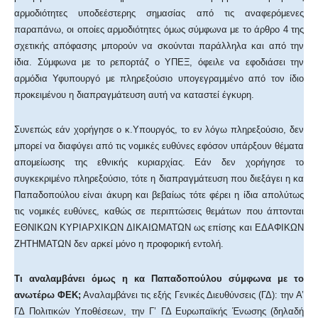
αρμοδιότητες υποδεέστερης σημασίας από τις αναφερόμενες
παραπάνω, οι οποίες αρμοδιότητες όμως σύμφωνα με το άρθρο 4 της
σχετικής απόφασης μπορούν να σκούνται παράλληλα και από την
ίδια. Σύμφωνα με το ρεπορτάζ ο ΥΠΕΞ, όφειλε να εφοδιάσει την
αρμόδια Υφυπουργό με πληρεξούσιο υπογεγραμμένο από τον ίδιο
προκειμένου η διαπραγμάτευση αυτή να καταστεί έγκυρη.
Συνεπώς εάν χορήγησε ο κ.Υπουργός, το εν λόγω πληρεξούσιο, δεν
μπορεί να διαφύγει από τις νομικές ευθύνες εφόσον υπάρξουν θέματα
απομείωσης της εθνικής κυριαρχίας. Εάν δεν χορήγησε το
συγκεκριμένο πληρεξούσιο, τότε η διαπραγμάτευση που διεξάγει η κα
Παπαδοπούλου είναι άκυρη και βεβαίως τότε φέρει η ίδια απολύτως
τις νομικές ευθύνες, καθώς σε περιπτώσεις θεμάτων που άπτονται
ΕΘΝΙΚΩΝ ΚΥΡΙΑΡΧΙΚΩΝ ΔΙΚΑΙΩΜΑΤΩΝ ως επίσης και ΕΔΑΦΙΚΩΝ
ΖΗΤΗΜΑΤΩΝ δεν αρκεί μόνο η προφορική εντολή.
Τι αναλαμβάνει όμως η κα Παπαδοπούλου σύμφωνα με το
ανωτέρω ΦΕΚ;
Αναλαμβάνει τις εξής Γενικές Διευθύνσεις (ΓΔ): την Α’
ΓΔ Πολιτικών Υποθέσεων, την Γ’ ΓΔ Ευρωπαϊκής Ένωσης (δηλαδή