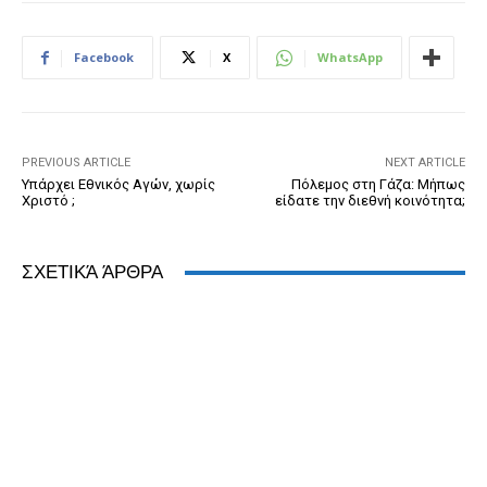
e
e
er
ri
Pr
s
e
b
n
e
e
A
dI
Facebook
X
WhatsApp
o
g
n
ss
p
n
o
er
dl
p
k
y
PREVIOUS ARTICLE
NEXT ARTICLE
Υπάρχει Εθνικός Αγών, χωρίς
Πόλεμος στη Γάζα: Μήπως
Χριστό ;
είδατε την διεθνή κοινότητα;
ΣΧΕΤΙΚΆ ΆΡΘΡΑ