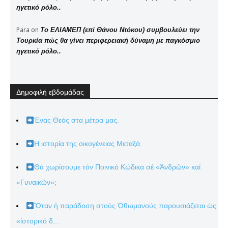
ηγετικό ρόλο..
Para
on
Το ΕΛΙΑΜΕΠ (επί Θάνου Ντόκου) συμβουλεύει την
Τουρκία πώς θα γίνει περιφερειακή δύναμη με παγκόσμιο
ηγετικό ρόλο..
Δημοφιλή εβδομάδας
Ένας Θεός στα μέτρα μας.
Η ιστορία της οικογένειας Μεταξά.
Θά χωρίσουμε τόν Ποινικό Κώδικα σέ «Ἀνδρῶν» καί
«Γυναικῶν»;
Ὅταν ἡ παράδοση στούς Ὀθωμανούς παρουσιάζεται ὡς
«ἱστορικό δ...