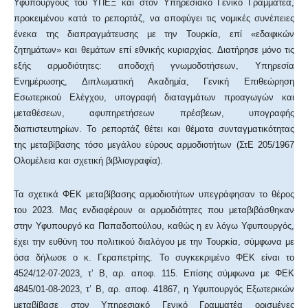
Υφυπουργούς του ΥΠΕΞ και στον Υπηρεσιακό Γενικό Γραμματέα,
προκειμένου κατά το ρεπορτάζ, να αποφύγει τις νομικές συνέπειες
ένεκα της διαπραγμάτευσης με την Τουρκία, επί «εδαφικών
ζητημάτων» και θεμάτων επί εθνικής κυριαρχίας. Διατήρησε μόνο τις
εξής αρμοδιότητες: αποδοχή γνωμοδοτήσεων, Υπηρεσία
Ενημέρωσης, Διπλωματική Ακαδημία, Γενική Επιθεώρηση
Εσωτερικού Ελέγχου, υπογραφή διαταγμάτων προαγωγών και
μεταθέσεων, αφυπηρετήσεων πρέσβεων, υπογραφής
διαπιστευτηρίων. Το ρεπορτάζ θέτει και θέματα συνταγματικότητας
της μεταβίβασης τόσο μεγάλου εύρους αρμοδιοτήτων (ΣτΕ 205/1967
Ολομέλεια και σχετική βιβλιογραφία).
Τα σχετικά ΦΕΚ μεταβίβασης αρμοδιοτήτων υπεγράφησαν το θέρος
του 2023. Μας ενδιαφέρουν οι αρμοδιότητες που μεταβιβάσθηκαν
στην Υφυπουργό κα Παπαδοπούλου, καθώς η εν λόγω Υφυπουργός,
έχει την ευθύνη του πολιτικού διαλόγου με την Τουρκία, σύμφωνα με
όσα δήλωσε ο κ. Γεραπετρίτης. To συγκεκριμένο ΦΕΚ είναι το
4524/12-07-2023, τ’ Β, αρ. αποφ. 115. Επίσης σύμφωνα με ΦΕΚ
4845/01-08-2023, τ’ Β, αρ. αποφ. 41867, η Υφυπουργός Εξωτερικών
μεταβίβασε στον Υπηρεσιακό Γενικό Γραμματέα ορισμένες