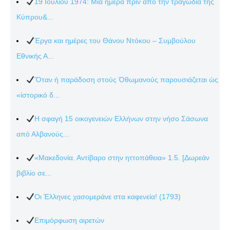
19 Ιουλίου 1974: Μια ημέρα πριν από την τραγωδία της
Κύπρου&...
Έργα και ημέρες του Θάνου Ντόκου – Συμβούλου
Εθνικής Α...
Ὅταν ἡ παράδοση στούς Ὀθωμανούς παρουσιάζεται ὡς
«ἱστορικό δ...
Η σφαγή 15 οικογενειών Ελλήνων στην νήσο Σάσωνα
από Αλβανούς...
«Μακεδονία. Αντίβαρο στην ηττοπάθεια» 1.5. [Δωρεάν
βιβλίο σε...
Οι Έλληνες χασομεράνε στα καφενεία! (1793)
Επιμόρφωση αιρετών