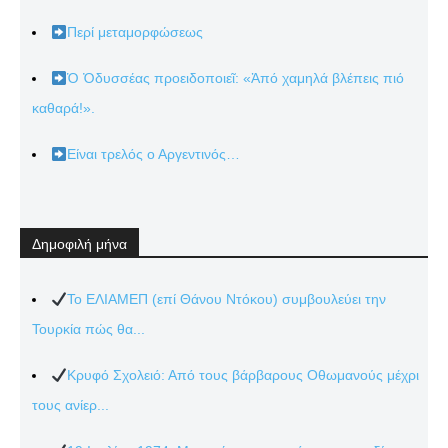
Περί μεταμορφώσεως
Ὁ Ὀδυσσέας προειδοποιεῖ: «Ἀπό χαμηλά βλέπεις πιό
καθαρά!».
Είναι τρελός ο Αργεντινός…
Δημοφιλή μήνα
Το ΕΛΙΑΜΕΠ (επί Θάνου Ντόκου) συμβουλεύει την
Τουρκία πώς θα...
Κρυφό Σχολειό: Από τους βάρβαρους Οθωμανούς μέχρι
τους ανίερ...