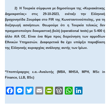
2)
H
Τουρκία σύμφωνα με δημοσίευμα της «Κυριακάτικης
Δημοκρατίας» στις 29-10-2023, ενέταξε την Ελληνική
βραχονησίδα Ζουράφα στο
FIR
της Κωνσταντινούπολης, για τη
διεξαγωγή ασκήσεων. Θεωρούμε ότι η Τουρκία τελικώς δεν
πραγματοποίησε δοκιμαστική βολή (
operational
tests
) με
S
-400 ή
άλλο Α/Α ΟΣ. Είναι ένα θέμα προς διερεύνηση των αρμοδίων
Εθνικών Υπηρεσιών. Διαφορετικά θα έχει υπάρξει παραβίαση
της Ελληνικής κυριαρχίας ανάλογης αυτής των Ιμίων.
*Υποπτέραρχος ε.α.–Αναλυτής (
MBA
, ΜΗ
S
Α,
MPH
,
MSc
in
Finance,
LLB
,
BSc
)
F
M
T
E
Pr
W
W
Li
a
e
wi
m
in
or
h
n
c
ss
tt
ail
tF
d
at
k