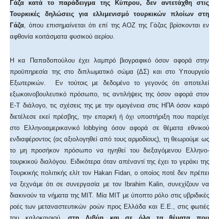
Γάζα κατά το παράδειγμα της Κύπρου,
δεν αντετάχθη στις
Τουρκικές δηλώσεις για ελλιμενισμό τουρκικών πλοίων στη
Γάζα
, όπου επισημαίνεται ότι επί της ΑΟΖ της Γάζας βρίσκονται εν
αφθονία κοιτάσματα φυσικού αερίου.
Η κα Παπαδοπούλου έχει λαμπρό βιογραφικό όσον αφορά στην
προϋπηρεσία της στο διπλωματικό σώμα (ΔΣ) και στο Υπουργείο
Εξωτερικών. Εν τούτοις με δεδομένο το γεγονός ότι αποτελεί
εξωκοινοβουλευτικό πρόσωπο, τις αντιλήψεις της όσον αφορά στον
Ε-Τ διάλογο, τις σχέσεις της με την ομογένεια στις ΗΠΑ όσον καιρό
διετέλεσε εκεί πρέσβης, την επαρκή ή όχι υποστήριξη που παρείχε
στο Ελληνοαμερικανικό lobbying όσον αφορά σε θέματα εθνικού
ενδιαφέροντος (ας αξιολογηθεί από τους αρμοδίους), τη θεωρούμε ως
το μη προσήκον πρόσωπο να ηγηθεί του διεξαγόμενου Ελληνο-
τουρκικού διαλόγου. Ειδικότερα όταν απέναντί της έχει το γεράκι της
Τουρκικής πολιτικής ελίτ τον Hakan Fidan, ο οποίος ποτέ δεν πρέπει
να ξεχνάμε ότι σε συνεργασία με τον Ibrahim Kalin, συνεχίζουν να
διακινούν τα νήματα της ΜΙΤ. Μία ΜΙΤ με ύποπτο ρόλο στις υβριδικές
ροές των μεταναστευτικών ροών προς Ελλάδα και Ε.Ε., στις φωτιές
του καλοκαιριού,
στη Λιβύη και σε όλα τα θέματα που