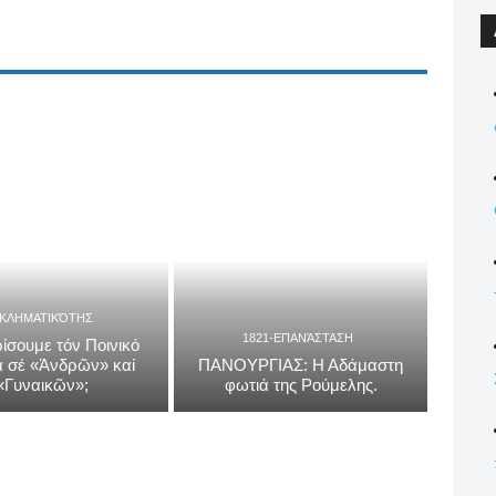
ΓΚΛΗΜΑΤΙΚΌΤΗΣ
1821-ΕΠΑΝΆΣΤΑΣΗ
ίσουμε τόν Ποινικό
 σέ «Ἀνδρῶν» καί
ΠΑΝΟΥΡΓΙΑΣ: Η Αδάμαστη
«Γυναικῶν»;
φωτιά της Ρούμελης.