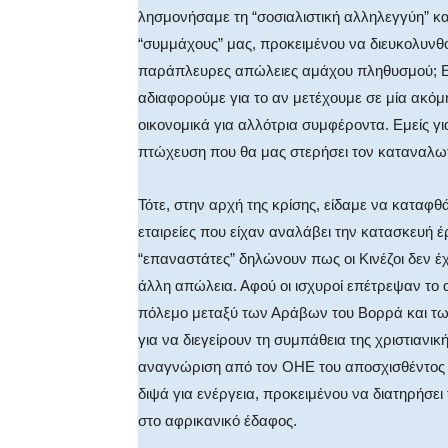
λησμονήσαμε τη “σοσιαλιστική αλληλεγγύη” κ
“συμμάχους” μας, προκειμένου να διευκολυνθο
παράπλευρες απώλειες αμάχου πληθυσμού; Επί
αδιαφορούμε για το αν μετέχουμε σε μία ακό
οικονομικά για αλλότρια συμφέροντα. Εμείς γι
πτώχευση που θα μας στερήσει τον καταναλωτι
Τότε, στην αρχή της κρίσης, είδαμε να καταφθ
εταιρείες που είχαν αναλάβει την κατασκευή 
“επαναστάτες” δηλώνουν πως οι Κινέζοι δεν έ
άλλη απώλεια. Αφού οι ισχυροί επέτρεψαν το 
πόλεμο μεταξύ των Αράβων του Βορρά και τω
για να διεγείρουν τη συμπάθεια της χριστιανικ
αναγνώριση από τον ΟΗΕ του αποσχισθέντος Ν
διψά για ενέργεια, προκειμένου να διατηρήσε
στο αφρικανικό έδαφος.