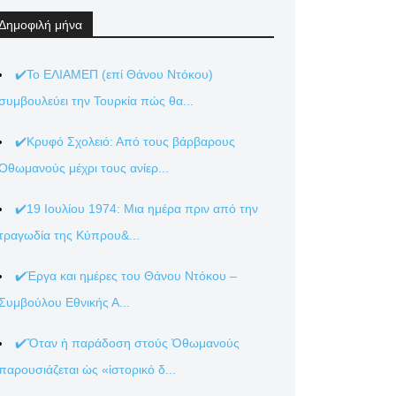
Δημοφιλή μήνα
✔️Το ΕΛΙΑΜΕΠ (επί Θάνου Ντόκου)
συμβουλεύει την Τουρκία πώς θα...
✔️Κρυφό Σχολειό: Από τους βάρβαρους
Οθωμανούς μέχρι τους ανίερ...
✔️19 Ιουλίου 1974: Μια ημέρα πριν από την
τραγωδία της Κύπρου&...
✔️Έργα και ημέρες του Θάνου Ντόκου –
Συμβούλου Εθνικής Α...
✔️Ὅταν ἡ παράδοση στούς Ὀθωμανούς
παρουσιάζεται ὡς «ἱστορικό δ...