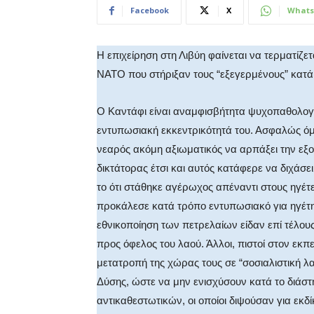
Facebook
X
Whats
Η επιχείρηση στη Λιβύη φαίνεται να τερματίζε
ΝΑΤΟ που στήριξαν τους “εξεγερμένους” κατά 
Ο Καντάφι είναι αναμφισβήτητα ψυχοπαθολογ
εντυπωσιακή εκκεντρικότητά του. Ασφαλώς όμω
νεαρός ακόμη αξιωματικός να αρπάξει την εξ
δικτάτορας έτσι και αυτός κατάφερε να διχάσ
το ότι στάθηκε αγέρωχος απέναντι στους ηγέτ
προκάλεσε κατά τρόπο εντυπωσιακό για ηγέτη 
εθνικοποίηση των πετρελαίων είδαν επί τέλους
προς όφελος του λαού. Άλλοι, πιστοί στον εκπε
μετατροπή της χώρας τους σε “σοσιαλιστική λα
Δύσης, ώστε να μην ενισχύσουν κατά το διάσ
αντικαθεστωτικών, οι οποίοι διψούσαν για εκδ