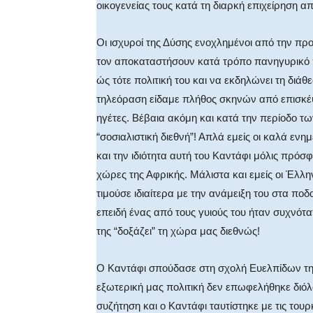
οικογενείας τους κατά τη διαρκή επιχείρηση 
Οι ισχυροί της Δύσης ενοχλημένοι από την πρ
τον αποκαταστήσουν κατά τρόπο πανηγυρικό π
ώς τότε πολιτική του και να εκδηλώνει τη διά
τηλεόραση είδαμε πλήθος σκηνών από επισκέψ
ηγέτες. Βέβαια ακόμη και κατά την περίοδο 
“σοσιαλιστική διεθνή”! Απλά εμείς οι καλά
και την ιδιότητα αυτή του Καντάφι μόλις πρόσ
χώρες της Αφρικής. Μάλιστα και εμείς οι Έλλη
τιμούσε ιδιαίτερα με την ανάμειξη του στα π
επειδή ένας από τους γυιούς του ήταν συχνότ
της “δοξάζει” τη χώρα μας διεθνώς!
Ο Καντάφι σπούδασε στη σχολή Ευελπίδων της
εξωτερική μας πολιτική δεν επωφελήθηκε διόλ
συζήτηση και ο Καντάφι ταυτίστηκε με τις τουρκ