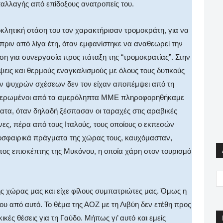
απαλλαγής από επίδοξους ανατροπείς του.
οκλητική στάση του τον χαρακτήρισαν τρομοκράτη, για να
ριν από λίγα έτη, όταν εμφανίστηκε να αναθεωρεί την
θεση για συνεργασία προς πάταξη της “τρομοκρατίας”. Στην
εις και θερμούς εναγκαλισμούς με όλους τους δυτικούς
των ψυχρών σχέσεων δεν τον είχαν αποπέμψει από τη
 ενημερωμένοι από τα αμερόληπτα ΜΜΕ πληροφορηθήκαμε
φατα, όταν δηλαδή ξέσπασαν οι ταραχές στις αραβικές
νες, πέρα από τους Ιταλούς, τους οποίους ο εκπεσών
οδοσφαιρικά πράγματα της χώρας τους, καυχόμασταν,
ατος επισκέπτης της Μυκόνου, η οποία χάρη στον τουρισμό
 χώρας μας και είχε φίλους συμπατριώτες μας. Όμως η
ου από αυτό. Το θέμα της ΑΟΖ με τη Λιβύη δεν ετέθη προς
ικές θέσεις για τη Γαύδο. Μήπως γι’ αυτό και εμείς