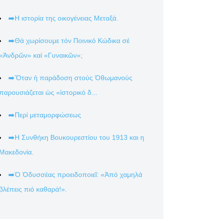
➡️Η ιστορία της οικογένειας Μεταξά.
➡️Θά χωρίσουμε τόν Ποινικό Κώδικα σέ
«Ἀνδρῶν» καί «Γυναικῶν»;
➡️Ὅταν ἡ παράδοση στούς Ὀθωμανούς
παρουσιάζεται ὡς «ἱστορικό δ...
➡️Περί μεταμορφώσεως
➡️Η Συνθήκη Βουκουρεστίου του 1913 και η
Μακεδονία.
➡️Ὁ Ὀδυσσέας προειδοποιεῖ: «Ἀπό χαμηλά
βλέπεις πιό καθαρά!».