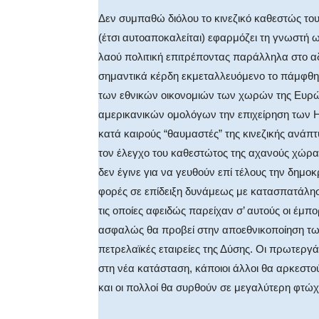
Δεν συμπαθώ διόλου το κινεζικό καθεστώς του
(έτσι αυτοαποκαλείται) εφαρμόζει τη γνωστή ω
λαού πολιτική επιτρέποντας παράλληλα στο 
σημαντικά κέρδη εκμεταλλευόμενο το πάμφθην
των εθνικών οικονομιών των χωρών της Ευρώπ
αμερικανικών ομολόγων την επιχείρηση των Η
κατά καιρούς “θαυμαστές” της κινεζικής ανάπ
τον έλεγχο του καθεστώτος της αχανούς χώρας
δεν έγινε για να γευθούν επί τέλους την δημοκ
φορές σε επίδειξη δυνάμεως με κατασπατάλη
τις οποίες αφειδώς παρείχαν σ’ αυτούς οι έμπ
ασφαλώς θα προβεί στην αποεθνικοποίηση τω
πετρελαϊκές εταιρείες της Δύσης. Οι πρωτεργ
στη νέα κατάσταση, κάποιοι άλλοι θα αρκεστού
και οι πολλοί θα συρθούν σε μεγαλύτερη φτώχ