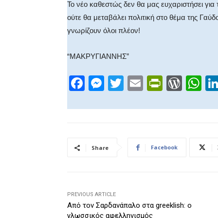
Το νέο καθεστώς δεν θα μας ευχαριστήσει για 
ούτε θα μεταβάλει πολιτική στο θέμα της Γαύδ
γνωρίζουν όλοι πλέον!
“ΜΑΚΡΥΓΙΑΝΝΗΣ”
F
M
T
E
Pr
W
W
a
e
wi
m
in
or
h
c
ss
tt
ail
tF
d
at
e
e
er
ri
Pr
s
b
n
e
e
A
Facebook
Share
o
g
n
ss
p
o
er
dl
p
k
y
PREVIOUS ARTICLE
Από τον Σαρδανάπαλο στα greeklish: ο
γλωσσικός αφελληνισμός