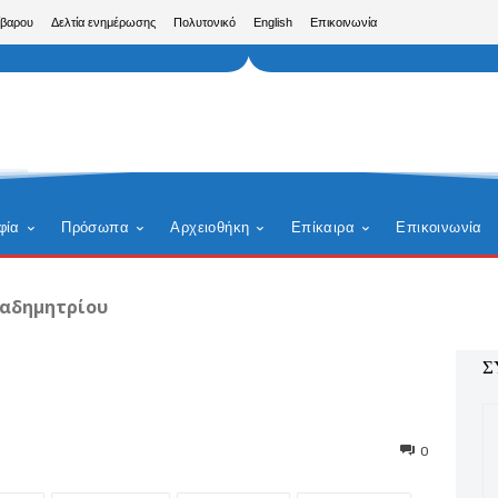
ίβαρου
Δελτία ενημέρωσης
Πολυτονικό
English
Επικοινωνία
φία
Πρόσωπα
Αρχειοθήκη
Επίκαιρα
Επικοινωνία
αδημητρίου
Σ
0