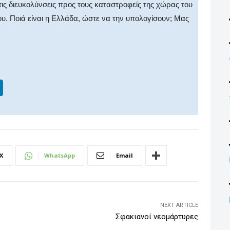
τις διευκολύνσεις προς τους καταστροφείς της χώρας του
ου. Ποιά είναι η Ελλάδα, ώστε να την υπολογίσουν; Μας
Li
n
k
e
dI
X
WhatsApp
Email
n
NEXT ARTICLE
Σφακιανοί νεομάρτυρες