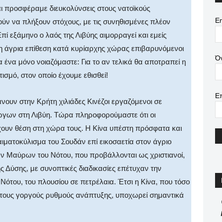
αι προσφέραμε διευκολύνσεις στους νατοϊκούς
Em
ύν να πλήξουν στόχους, με τις συνηθισμένες πλέον
 εξάμηνο ο λαός της Λιβύης αιμορραγεί και εμείς
μη άγρια επίθεση κατά κυρίαρχης χώρας επιβαρυνόμενοι
Ό
α ένα μόνο νοιαζόμαστε: Για το αν τελικά θα αποτραπεί η
σμό, στον οποίο έχουμε εθισθεί!
Ε
άνουν στην Κρήτη χιλιάδες Κινέζοι εργαζόμενοι σε
έργων στη Λιβύη. Τώρα πληροφορούμαστε ότι οι
χουν θέση στη χώρα τους. Η Κίνα υπέστη πρόσφατα και
αιματοκύλισμα του Σουδάν επί εικοσαετία στον άγριο
ν Μαύρων του Νότου, που προβάλλονται ως χριστιανοί,
ής Δύσης, με συνοπτικές διαδικασίες επέτυχαν την
ότου, του πλουσίου σε πετρέλαια. Έτσι η Κίνα, που τόσο
ι τους γοργούς ρυθμούς ανάπτυξης, υποχωρεί σημαντικά