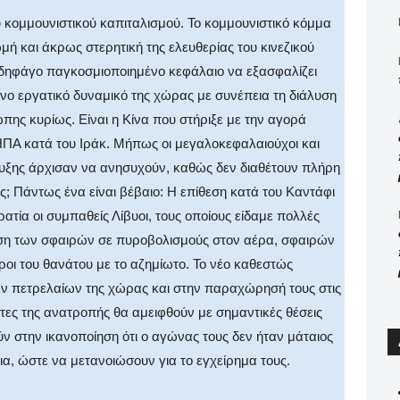
 κομμουνιστικού καπιταλισμού. Το κομμουνιστικό κόμμα
μή και άκρως στερητική της ελευθερίας του κινεζικού
αδηφάγο παγκοσμιοποιημένο κεφάλαιο να εξασφαλίζει
ο εργατικό δυναμικό της χώρας με συνέπεια τη διάλυση
ης κυρίως. Είναι η Κίνα που στήριξε με την αγορά
ΠΑ κατά του Ιράκ. Μήπως οι μεγαλοκεφαλαιούχοι και
τυξης άρχισαν να ανησυχούν, καθώς δεν διαθέτουν πλήρη
; Πάντως ένα είναι βέβαιο: Η επίθεση κατά του Καντάφι
ρατία οι συμπαθείς Λίβυοι, τους οποίους είδαμε πολλές
ση των σφαιρών σε πυροβολισμούς στον αέρα, σφαιρών
οροι του θανάτου με το αζημίωτο. Το νέο καθεστώς
ν πετρελαίων της χώρας και στην παραχώρησή τους στις
άτες της ανατροπής θα αμειφθούν με σημαντικές θέσεις
ν στην ικανοποίηση ότι ο αγώνας τους δεν ήταν μάταιος
ια, ώστε να μετανοιώσουν για το εγχείρημα τους.