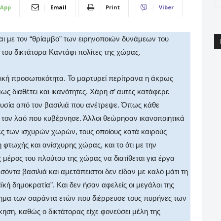
App
Email
Print
Viber
ται με τον “θρίαμβο” των ειρηνοποιών δυνάμεων του
του δικτάτορα Καντάφι πολίτες της χώρας.
ική προσωπικότητα. Το μαρτυρεί περίτρανα η άκρως
ς διαθέτει και ικανότητες. Χάρη σ’ αυτές κατάφερε
ουσία από τον βασιλιά που ανέτρεψε. Όπως κάθε
ει τον λαό που κυβέρνησε. Άλλοι θεώρησαν ικανοποιητικά
ες των ισχυρών χωρών, τους οποίους κατά καιρούς
φτωχής και ανίσχυρης χώρας, και το ότι με την
 μέρος του πλούτου της χώρας να διατίθεται για έργα
σόντα βασιλιά και αμετάπειστοι δεν είδαν με καλό μάτι τη
ϊκή δημοκρατία”. Και δεν ήσαν αφελείς οι μεγάλοι της
τημα των σαράντα ετών που διέρρευσε τους πυρήνες των
ίκηση, καθώς ο δικτάτορας είχε φονεύσει μέλη της