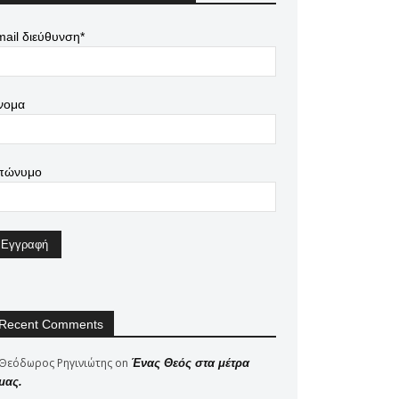
ail διεύθυνση*
νομα
πώνυμο
Recent Comments
Θεόδωρος Ρηγινιώτης
on
Ένας Θεός στα μέτρα
μας.