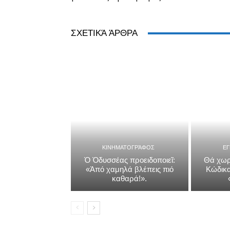
ΣΧΕΤΙΚΆ ΆΡΘΡΑ
ΚΙΝΗΜΑΤΟΓΡΆΦΟΣ
Ε
Ὁ Ὀδυσσέας προειδοποιεῖ:
Θά χωρ
«Ἀπό χαμηλά βλέπεις πιό
Κώδικα
καθαρά!».