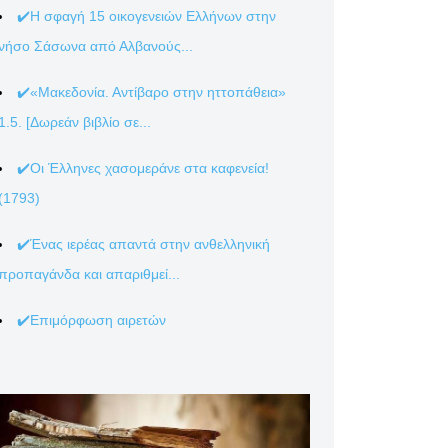
✔️Η σφαγή 15 οικογενειών Ελλήνων στην
νήσο Σάσωνα από Αλβανούς...
✔️«Μακεδονία. Αντίβαρο στην ηττοπάθεια»
1.5. [Δωρεάν βιβλίο σε...
✔️Οι Έλληνες χασομεράνε στα καφενεία!
(1793)
✔️Ένας ιερέας απαντά στην ανθελληνική
προπαγάνδα και απαριθμεί...
✔️Επιμόρφωση αιρετών