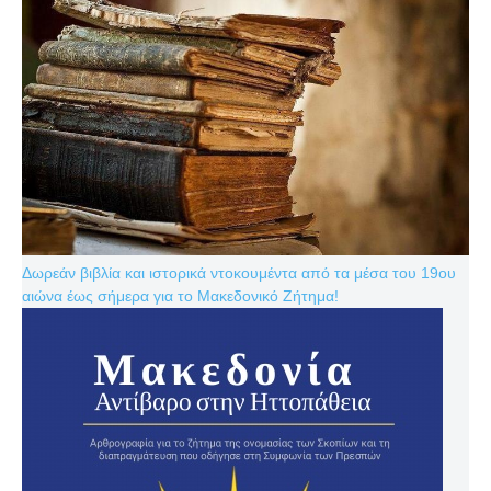
Δωρεάν βιβλία και ιστορικά ντοκουμέντα από τα μέσα του 19ου
αιώνα έως σήμερα για το Μακεδονικό Ζήτημα!