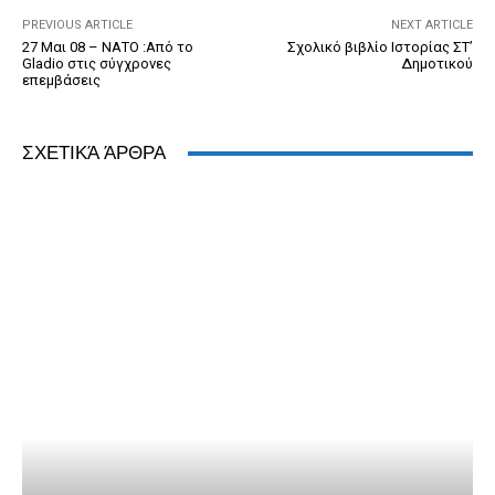
k
y
PREVIOUS ARTICLE
NEXT ARTICLE
27 Μαι 08 – ΝΑΤΟ :Από το
Σχολικό βιβλίο Ιστορίας ΣΤ’
Gladio στις σύγχρονες
Δημοτικού
επεμβάσεις
ΣΧΕΤΙΚΆ ΆΡΘΡΑ