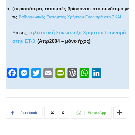
(
περισσότερες εκπομπές βρίσκονται στο σύνδεσμο
με
τις
Ραδιοφωνικές Εκπομπές Χρήστου Γιανναρά στο ΣΚΑΙ
Επίσης,
τηλεοπτική Συνέντευξη Χρήστου Γιανναρά
στην ΕΤ-3
(Απρ2004 – μόνο ήχος)
.
F
M
T
E
Pr
W
W
Li
a
e
wi
m
in
or
h
n
c
ss
tt
ail
tF
d
at
k
e
e
er
ri
Pr
s
e
b
n
e
e
A
dI
Facebook
X
WhatsApp
o
g
n
ss
p
n
o
er
dl
p