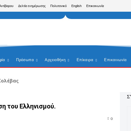
Αντίβαρου
Δελτία ενημέρωσης
Πολυτονικό
English
Επικοινωνία
φία
Πρόσωπα
Αρχειοθήκη
Επίκαιρα
Επικοινωνία
Χολέβας
Σ
ση του Ελληνισμού.
0