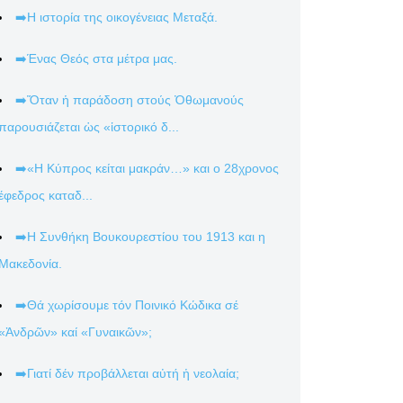
➡️Η ιστορία της οικογένειας Μεταξά.
➡️Ένας Θεός στα μέτρα μας.
➡️Ὅταν ἡ παράδοση στούς Ὀθωμανούς
παρουσιάζεται ὡς «ἱστορικό δ...
➡️«Η Κύπρος κείται μακράν…» και ο 28χρονος
έφεδρος καταδ...
➡️Η Συνθήκη Βουκουρεστίου του 1913 και η
Μακεδονία.
➡️Θά χωρίσουμε τόν Ποινικό Κώδικα σέ
«Ἀνδρῶν» καί «Γυναικῶν»;
➡️Γιατί δέν προβάλλεται αὐτή ἡ νεολαία;