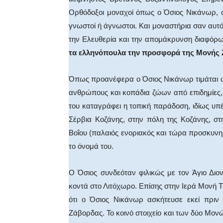
Ορθόδοξοι μοναχοί όπως ο Όσιος Νικάνωρ, ο
γνωστοί ή άγνωστοι. Και μοναστήρια σαν αυτ
την Ελευθερία και την απομάκρυνση διαφόρ
τα ελληνόπουλα την προσφορά της Μονής Ζ
Όπως προανέφερα ο Όσιος Νικάνωρ τιμάται 
ανθρώπους και κοπάδια ζώων από επιδημίες, 
του καταγράφει η τοπική παράδοση, ιδίως υ
Σέρβια Κοζάνης, στην πόλη της Κοζάνης, στ
Βοΐου (παλαιός ενοριακός και τώρα προσκυνη
το όνομά του.
Ο Όσιος συνδεόταν φιλικώς με τον Άγιο Διο
κοντά στο Λιτόχωρο. Επίσης στην Ιερά Μονή Τι
ότι ο Όσιος Νικάνωρ ασκήτευσε εκεί πρι
Ζάβορδας. Το κοινό στοιχείο και των δύο Μονώ