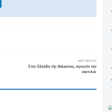
Li
n
k
e
dI
WhatsApp
Email
Print
Viber
n
NEXT ARTICLE
Στήν Ἑλλάδα τῆς θάλασσας, ἀγνοοῦν τήν
ναυτιλία.