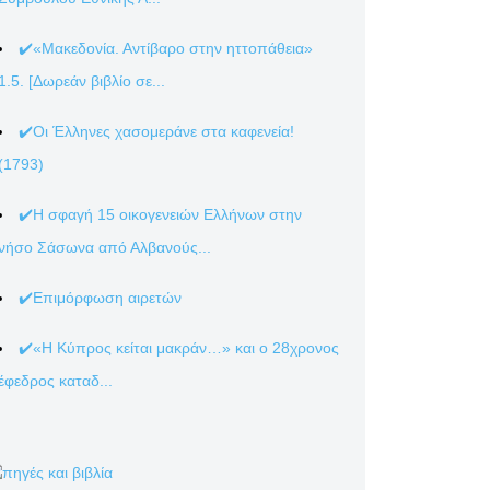
✔️«Μακεδονία. Αντίβαρο στην ηττοπάθεια»
1.5. [Δωρεάν βιβλίο σε...
✔️Οι Έλληνες χασομεράνε στα καφενεία!
(1793)
✔️Η σφαγή 15 οικογενειών Ελλήνων στην
νήσο Σάσωνα από Αλβανούς...
✔️Επιμόρφωση αιρετών
✔️«Η Κύπρος κείται μακράν…» και ο 28χρονος
έφεδρος καταδ...