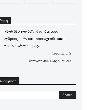
Ρήση
«Εγὼ δὲ λέγω ὑμῖν, ἀγαπᾶτε τοὺς
ἐχθροὺς ὑμῶν καὶ προσεύχεσθε ὑπὲρ
τῶν διωκόντων ὑμᾶς»
Ιησούς Χριστός
Κατά Ματθαίον Ευαγγέλιον 5:44.
Αναζήτηση