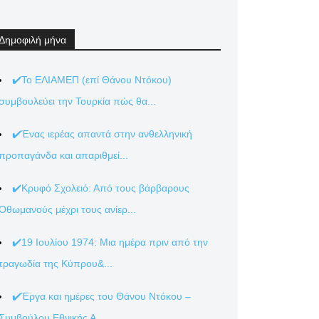
Δημοφιλή μήνα
✔️Το ΕΛΙΑΜΕΠ (επί Θάνου Ντόκου)
συμβουλεύει την Τουρκία πώς θα...
✔️Ένας ιερέας απαντά στην ανθελληνική
προπαγάνδα και απαριθμεί...
✔️Κρυφό Σχολειό: Από τους βάρβαρους
Οθωμανούς μέχρι τους ανίερ...
✔️19 Ιουλίου 1974: Μια ημέρα πριν από την
τραγωδία της Κύπρου&...
✔️Έργα και ημέρες του Θάνου Ντόκου –
Συμβούλου Εθνικής Α...