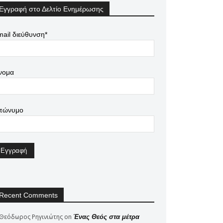
Εγγραφή στο Δελτίο Ενημέρωσης
ail διεύθυνση*
νομα
πώνυμο
Recent Comments
Θεόδωρος Ρηγινιώτης
on
Ένας Θεός στα μέτρα