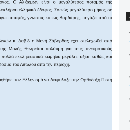
ονος. Ο Αλιάκμων είναι ο μεγαλύτερος ποταμός της
ολοκλήρου ελληνικό έδαφος. Σαφώς μεγαλύτερο μήκος σε
 λόγω ποταμός, γνωστός και ως Βαρδάρης, πηγάζει από το
βενών κ. Δαβίδ η Μονή Ζάβορδας έχει στελεχωθεί από
της Μονής θεωρείται πολύτιμη για τους πνευματικούς
ι πολλά εκκλησιαστικά κειμήλια μεγάλης αξίας καθώς και
Κοσμά του Αιτωλού από την περιοχή.
ηθήσει τον Ελληνισμό να διαφυλάξει την Ορθόδοξη Πίστη