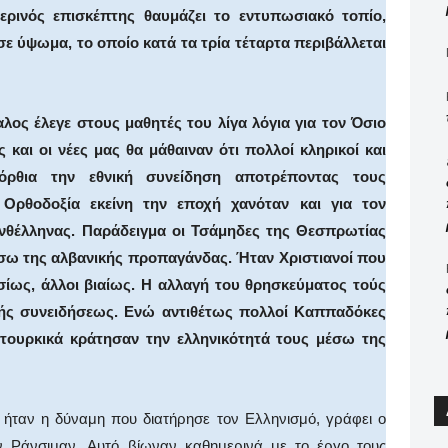
ερινός επισκέπτης θαυμάζει το εντυπωσιακό τοπίο,
σε ύψωμα, το οποίο κατά τα τρία τέταρτα περιβάλλεται
λος έλεγε στους μαθητές του λίγα λόγια για τον Όσιο
ς και οι νέες μας θα μάθαιναν ότι πολλοί κληρικοί και
όρθια την εθνική συνείδηση αποτρέποντας τους
 Ορθοδοξία εκείνη την εποχή χανόταν και για τον
ανθέλληνας. Παράδειγμα οι Τσάμηδες της Θεσπρωτίας
σω της αλβανικής προπαγάνδας. Ήταν Χριστιανοί που
σίως, άλλοι βιαίως. Η αλλαγή του θρησκεύματος τούς
κής συνειδήσεως. Ενώ αντιθέτως πολλοί Καππαδόκες
 τουρκικά κράτησαν την ελληνικότητά τους μέσω της
 ήταν η δύναμη που διατήρησε τον Ελληνισμό, γράφει ο
ν Ράνσιμαν. Αυτό βίωναν καθημερινά με το έργο τους