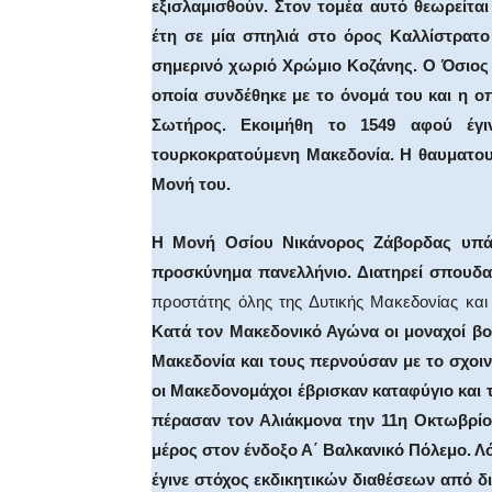
εξισλαμισθούν. Στον τομέα αυτό θεωρείτα
έτη σε μία σπηλιά στο όρος Καλλίστρατο
σημερινό χωριό Χρώμιο Κοζάνης. Ο Όσιος
οποία συνδέθηκε με το όνομά του και η 
Σωτήρος. Εκοιμήθη το 1549 αφού έγ
τουρκοκρατούμενη Μακεδονία. Η θαυματου
Μονή του.
Η Μονή Οσίου Νικάνορος Ζάβορδας υπάγ
προσκύνημα πανελλήνιο. Διατηρεί σπουδαί
προστάτης όλης της Δυτικής Μακεδονίας και
Κατά τον Μακεδονικό Αγώνα οι μοναχοί βο
Μακεδονία και τους περνούσαν με το σχοι
οι Μακεδονομάχοι έβρισκαν καταφύγιο και 
πέρασαν τον Αλιάκμονα την 11η Οκτωβρίο
μέρος στον ένδοξο Α΄ Βαλκανικό Πόλεμο. Λ
έγινε στόχος εκδικητικών διαθέσεων από δ