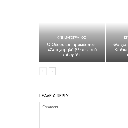
ΚΙΝΗΜΑΤΟΓΡΆΦΟΣ
Ε
Ὁ Ὀδυσσέας προειδοποιεῖ:
Θά χωρ
«Ἀπό χαμηλά βλέπεις πιό
Κώδικα
καθαρά!».
LEAVE A REPLY