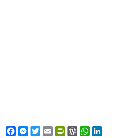
Facebook
Messenger
Twitter
Email
PrintFriendly
WordPress
WhatsAp
LinkedI