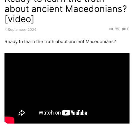
about ancient Macedonians?
[video]
99
0
4 September, 2024
Ready to learn the truth about ancient Macedonians?