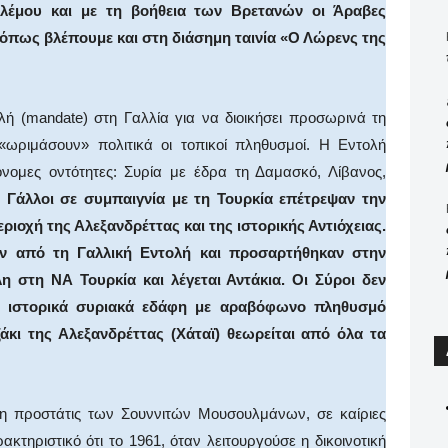
ολέμου και με τη βοήθεια των Βρετανών οι Άραβες
όπως βλέπουμε και στη διάσημη ταινία «Ο Λώρενς της
ή (mandate) στη Γαλλία για να διοικήσει προσωρινά τη
ωριμάσουν» πολιτικά οι τοπικοί πληθυσμοί. Η Εντολή
νομες οντότητες: Συρία με έδρα τη Δαμασκό, Λίβανος,
 Γάλλοι σε συμπαιγνία με τη Τουρκία επέτρεψαν την
ιοχή της Αλεξανδρέττας και της ιστορικής Αντιόχειας.
αν από τη Γαλλική Εντολή και προσαρτήθηκαν στην
λη στη ΝΑ Τουρκία και λέγεται Αντάκια. Οι Σύροι δεν
ρα ιστορικά συριακά εδάφη με αραβόφωνο πληθυσμό
ζάκι της Αλεξανδρέττας (Χάταϊ) θεωρείται από όλα τα
η προστάτις των Σουννιτών Μουσουλμάνων, σε καίριες
κτηριστικό ότι το 1961, όταν λειτουργούσε η δικοινοτική