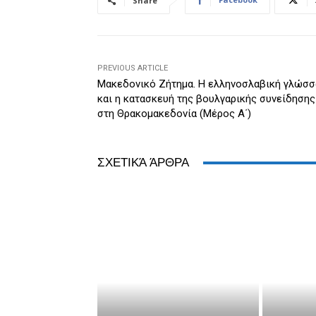
Share
o
g
n
ss
p
o
er
dl
p
k
y
PREVIOUS ARTICLE
Μακεδονικό Ζήτημα. Η ελληνοσλαβική γλώσσ
και η κατασκευή της βουλγαρικής συνείδησης
στη Θρακομακεδονία (Μέρος Α΄)
ΣΧΕΤΙΚΆ ΆΡΘΡΑ