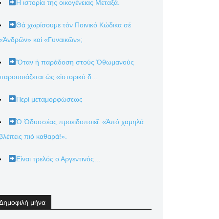
Η ιστορία της οικογένειας Μεταξά.
Θά χωρίσουμε τόν Ποινικό Κώδικα σέ
«Ἀνδρῶν» καί «Γυναικῶν»;
Ὅταν ἡ παράδοση στούς Ὀθωμανούς
παρουσιάζεται ὡς «ἱστορικό δ...
Περί μεταμορφώσεως
Ὁ Ὀδυσσέας προειδοποιεῖ: «Ἀπό χαμηλά
βλέπεις πιό καθαρά!».
Είναι τρελός ο Αργεντινός…
Δημοφιλή μήνα