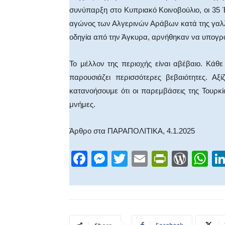
συνύπαρξη στο Κυπριακό Κοινοβούλιο, οι 35
αγώνος των Αλγερινών Αράβων κατά της γαλλικ
οδηγία από την Άγκυρα, αρνήθηκαν να υπογρ
Το μέλλον της περιοχής είναι αβέβαιο. Κάθ
παρουσιάζει περισσότερες βεβαιότητες. Αξ
κατανοήσουμε ότι οι παρεμβάσεις της Τουρ
μνήμες.
Άρθρο στα ΠΑΡΑΠΟΛΙΤΙΚΑ, 4.1.2025
F
M
T
E
Pr
W
W
a
e
wi
m
in
or
h
c
ss
tt
ail
tF
d
at
e
e
er
ri
Pr
s
b
n
e
e
A
Facebook