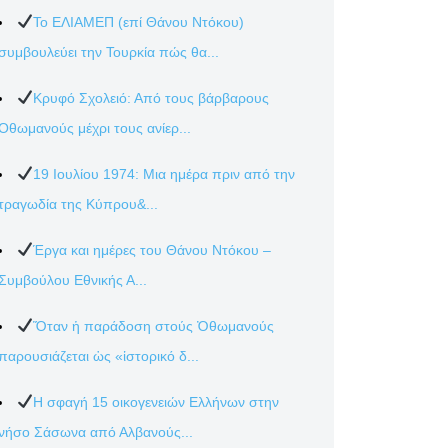
Το ΕΛΙΑΜΕΠ (επί Θάνου Ντόκου)
συμβουλεύει την Τουρκία πώς θα...
Κρυφό Σχολειό: Από τους βάρβαρους
Οθωμανούς μέχρι τους ανίερ...
19 Ιουλίου 1974: Μια ημέρα πριν από την
τραγωδία της Κύπρου&...
Έργα και ημέρες του Θάνου Ντόκου –
Συμβούλου Εθνικής Α...
Ὅταν ἡ παράδοση στούς Ὀθωμανούς
παρουσιάζεται ὡς «ἱστορικό δ...
Η σφαγή 15 οικογενειών Ελλήνων στην
νήσο Σάσωνα από Αλβανούς...