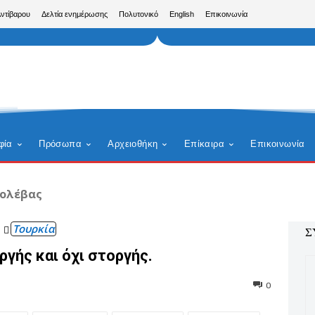
Αντίβαρου
Δελτία ενημέρωσης
Πολυτονικό
English
Επικοινωνία
φία
Πρόσωπα
Αρχειοθήκη
Επίκαιρα
Επικοινωνία
Χολέβας
Τουρκία
Σ
ργής και όχι στοργής.
0