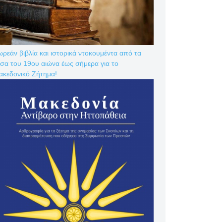
ρεάν βιβλία και ιστορικά ντοκουμέντα από τα
σα του 19ου αιώνα έως σήμερα για το
ακεδονικό Ζήτημα!