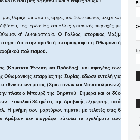
 καλό που μάς άφησαν είναι ο καφές τους» !
Em
μάς θυμίζει ότι από τις αρχές του 16ου αιώνος μέχρι και
Λιβάνου, της Ιορδανίας και άλλες γειτονικές περιοχές με
Ό
Οθωμανική Αυτοκρατορία.
Ο Γάλλος ιστορικός Μαξίμ
ρατηρεί ότι στην αραβική ιστοριογραφία η Οθωμανική
Ε
αραβικού πολιτισμού.
κος (Κομιτάτο Ένωση και Πρόοδος) και σφαγέας των
ς Οθωμανικής επαρχίας της Συρίας, έδωσε εντολή για
ύ εθνικού κινήματος (Χριστιανών και Μουσουλμάνων)
την πλατεία Μπουρζ της Βηρυτού. Σήμερα και οι δύο
ων. Συνολικά 34 ηγέτες της Αραβικής εξέγερσης κατά
λ. Η μνήμη των μαρτύρων τιμάται με τελετές στις 6
ων Αράβων δεν διαγράφει εύκολα τα εγκλήματα των