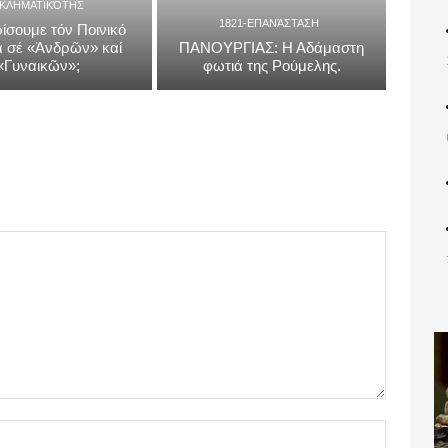
ΓΚΛΗΜΑΤΙΚΌΤΗΣ
1821-ΕΠΑΝΆΣΤΑΣΗ
ίσουμε τόν Ποινικό
 σέ «Ἀνδρῶν» καί
ΠΑΝΟΥΡΓΙΑΣ: Η Αδάμαστη
«Γυναικῶν»;
φωτιά της Ρούμελης.
Name:*