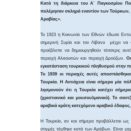
Κατά τη διάρκεια του Α΄ Παγκοσμίου Π
πολέμησαν σκληρά εναντίον των Τούρκων, 
Αραβίας».
Το 1923 η Κοινωνία των Εθνών έδωσε Εντολ
σημερινή Συρία και τον Λίβανο μέχρι να «
προέβλεπε να δημιουργηθούν τέσσερις αυτό
περιοχή Αλαουιτών και περιοχή Δρούζων.
Οι
εγκατάσταση τουρκικού πληθυσμού στην περ
Το 1939 οι περιοχές αυτές αποσπάσθηκ
Τουρκία. Η Αντιόχεια είναι σήμερα μία πό
λησμονούν ότι η Τουρκία κατέχει σήμε
(χριστιανικό και μουσουλμανικό). Το σαντ
αραβικά κράτη κατεχόμενο αραβικό έδαφος.
Η Τουρκία, αν και σήμερα προβάλλεται ως 
στιγμές τάχθηκε κατά των Αράβων. Είναι χαρα