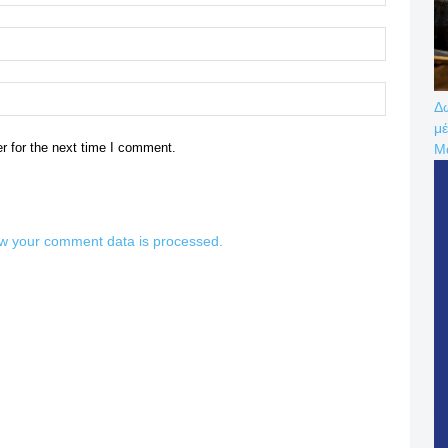
Email:*
Website:
Δω
μέ
r for the next time I comment.
Μ
w your comment data is processed.