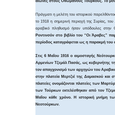
αιώνες στους Οθωμανούς Τούρκους. Το μόνο
Πράγματι η μελέτη του ιστορικού παρελθόντος 
το 1918 η σημερινή περιοχή της Συρίας, του 
αραβικό πληθυσμό ήσαν υπόδουλες στην 
Ροντινσόν στο βιβλίο του “Οι Άραβες” πα
περίοδος καταγράφεται ως η παρακμή του 
Στις 6 Μαΐου 1916 ο αιμοσταγής Νεότουρ
Αρμενίων Τζεμάλ Πασάς, ως κυβερνήτης τη
τον απαγχονισμό των αρχηγών του Αραβικο
στην πλατεία Μερτζιέ της Δαμασκού και σ
πλατείες ονομάζονται πλατείες των Μαρτύρ
των Τούρκων εκτελέσθηκαν από τον Τζεμά
Μαΐου κάθε χρόνο. Η ιστορική μνήμη τ
Νεοτούρκων.