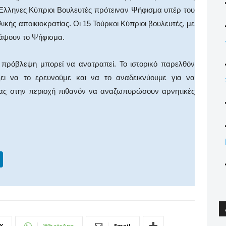
 Έλληνες Κύπριοι Βουλευτές πρότειναν Ψήφισμα υπέρ του
ής αποικιοκρατίας. Οι 15 Τούρκοι Κύπριοι βουλευτές, με
άψουν το Ψήφισμα.
ε πρόβλεψη μπορεί να ανατραπεί. Το ιστορικό παρελθόν
ίζει να το ερευνούμε και να το αναδεικνύουμε για να
κίας στην περιοχή πιθανόν να αναζωπυρώσουν αρνητικές
Li
n
k
e
dI
X
WhatsApp
Email