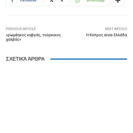
Facebook
X
WhatsApp
o
g
n
ss
p
n
o
er
dl
p
k
y
PREVIOUS ARTICLE
NEXT ARTICLE
«ρωμέηκος καβγάς, τούρκικος
Η Κύπρος είναι Ελλάδα
χαλβάς»
ΣΧΕΤΙΚΆ ΆΡΘΡΑ