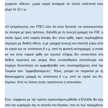
χωρικών υδάτων, χωρίς καμιά αναφορά σε τελική επέκτασή τους
μέχρι τα 12 ν.μ.:
«Ο εκπρόσωπος του ΥΠΕΞ είπε ότι είναι δυνατόν να απεικονιστούν
τα σύνορα με τρεις τρόπους, δηλαδή με τη συνεχή γραμμή του FIR, η
οποία όμως από νομική άποψη δεν είναι ορθή, αφού περιλαμβάνει
περιοχές με διεθνή ύδατα, ή με γραμμή συνεχή και κλειστή γύρω από
τα νησιά και σε απόσταση 6 ν.μ. από τη φυσική ακτογραμμή, η οποία
αν και είναι νομικά ορθή και τεχνικά πλήρης δεν συναντάται στη
διεθνή πρακτική και ακόμη δίνει αντιαισθητικό αποτέλεσμα και
παρέχει δυνατότητα να αμφισβητηθεί στις υποστηριζόμενες από την
Τουρκία σαν “αμφισβητούμενες”. Τέλος, μπορεί να παραστεί με τη
διακεκομμένη γραμμή σε απόσταση 6 ν.μ. από τα νησιά του Αν.
Αιγαίου. Από τις λύσεις αυτές προτείνεται η τελευταία».
Ετσι, σύμφωνα με την πρώτη προτεινόμενη μέθοδο η Ελλάδα θα είχε
υπό την κυριαρχία της το σύνολο του Αιγαίου, που εκ των πραγμάτων