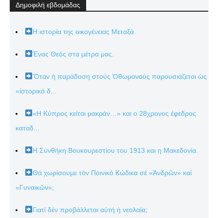
Δημοφιλή εβδομάδας
Η ιστορία της οικογένειας Μεταξά.
Ένας Θεός στα μέτρα μας.
Ὅταν ἡ παράδοση στούς Ὀθωμανούς παρουσιάζεται ὡς
«ἱστορικό δ...
«Η Κύπρος κείται μακράν…» και ο 28χρονος έφεδρος
καταδ...
Η Συνθήκη Βουκουρεστίου του 1913 και η Μακεδονία.
Θά χωρίσουμε τόν Ποινικό Κώδικα σέ «Ἀνδρῶν» καί
«Γυναικῶν»;
Γιατί δέν προβάλλεται αὐτή ἡ νεολαία;