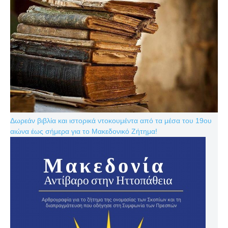
Δωρεάν βιβλία και ιστορικά ντοκουμέντα από τα μέσα του 19ου
αιώνα έως σήμερα για το Μακεδονικό Ζήτημα!