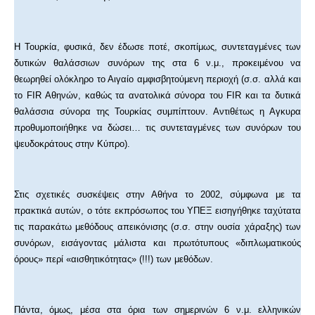
Η Τουρκία, φυσικά, δεν έδωσε ποτέ, σκοπίμως, συντεταγμένες των
δυτικών θαλάσσιων συνόρων της στα 6 ν.μ., προκειμένου να
θεωρηθεί ολόκληρο το Αιγαίο αμφισβητούμενη περιοχή (σ.σ. αλλά και
το FIR Αθηνών, καθώς τα ανατολικά σύνορα του FIR και τα δυτικά
θαλάσσια σύνορα της Τουρκίας συμπίπτουν. Αντιθέτως η Αγκυρα
προθυμοποιήθηκε να δώσει… τις συντεταγμένες των συνόρων του
ψευδοκράτους στην Κύπρο).
Στις σχετικές συσκέψεις στην Αθήνα το 2002, σύμφωνα με τα
πρακτικά αυτών, ο τότε εκπρόσωπος του ΥΠΕΞ εισηγήθηκε ταχύτατα
τις παρακάτω μεθόδους απεικόνισης (σ.σ. στην ουσία χάραξης) των
συνόρων, εισάγοντας μάλιστα και πρωτότυπους «διπλωματικούς
όρους» περί «αισθητικότητας» (!!!) των μεθόδων.
Πάντα, όμως, μέσα στα όρια των σημερινών 6 ν.μ. ελληνικών