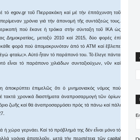
έ τό egov.gr τοῦ Πιερρακάκη καί μέ τήν ἐπιτάχυνση τοῦ
περίμεναν χρόνια γιά τήν ἀπονομή τῆς συντάξεώς τους.
ερικοπή πού ἔκανε ἡ τρόικα στήν σύνταξη τοῦ ΙΚΑ ὡς
ς Δημοκρατίας, μεταξύ 2010 καί 2015, δύο φορές ἐπί
εῖ κάθε φορά πού ἀπομακρυνόταν ἀπό τό ATM καί ἔβλεπε
 ἐγώ φταίω;». Αὐτό ἦταν τό παράπονό του. Τό ἔλεγε πάντα
ὐτό εἶναι τό παράπονο χιλιάδων συνταξιούχων, νῦν καί
ση ἀποκρύπτει ἐπιμελῶς ὅτι ὁ μνημονιακός νόμος πού
σέ τακτά χρονικά διαστήματα ἀναπροσαρμογή τῶν ὁρίων
 ὅριο ζωῆς καί θά ἀναπροσαρμόσει πρός τά πάνω καί πάλι
7.
Em
ά ἡ χώρα γερνάει. Καί τό πρόβλημά της δέν εἶναι μόνο τό
λλά χρόνια ἀποτελοῦν, μετά τήν περιπέτεια τῶν capital
Ό