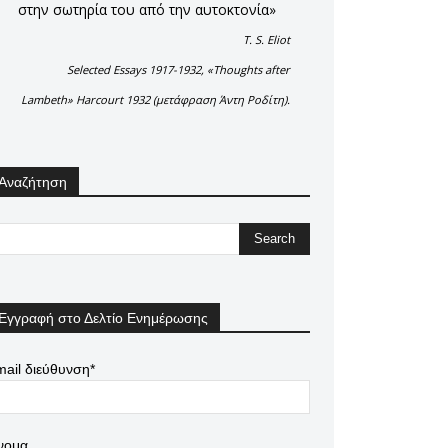
στην σωτηρία του από την αυτοκτονία»
T. S. Eliot
Selected Essays 1917-1932, «Thoughts after
Lambeth» Harcourt 1932 (μετάφραση Άντη Ροδίτη).
Αναζήτηση
Εγγραφή στο Δελτίο Ενημέρωσης
ail διεύθυνση*
νομα