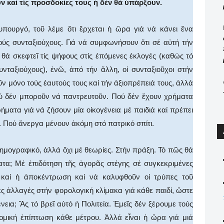
ν καί τίς προσδοκίες τους ἤ δέν θά ὑπάρξουν.
πουργό, τοῦ λέμε ὅτι ἔρχεται ἡ ὥρα γιά νά κάνει ἕνα
ούς συνταξιούχους. Γιά νά συμφωνήσουν ὅτι σέ αὐτή τήν
θά σκεφτεῖ τίς ψήφους στίς ἑπόμενες ἐκλογές (καθώς τό
νταξιούχους), ἐνῶ, ἀπό τήν ἄλλη, οἱ συνταξιοῦχοι στήν
 μόνο τούς ἑαυτούς τους καί τήν ἀξιοπρέπειά τους, ἀλλά
Πού δέν μποροῦν νά παντρευτοῦν. Πού δέν ἔχουν χρήματα
ματα γιά νά ζήσουν μία οἰκογένεια μέ παιδιά καί πρέπει
. Πού ἄνεργα μένουν ἀκόμη στό πατρικό σπίτι.
ημογραφικό, ἀλλά ὄχι μέ θεωρίες. Στήν πράξη. Τό πῶς θά
όματα; Μέ ἐπιδότηση τῆς ἀγορᾶς στέγης σέ συγκεκριμένες
 καί ἡ ἀποκέντρωση καί νά καλυφθοῦν οἱ τρύπες τοῦ
ς ἀλλαγές στήν φορολογική κλίμακα γιά κάθε παιδί, ὥστε
νεια; Ἄς τό βρεῖ αὐτό ἡ Πολιτεία. Ἐμεῖς δέν ξέρουμε τούς
ομική ἐπίπτωση κάθε μέτρου. Ἀλλά εἶναι ἡ ὥρα γιά μιά