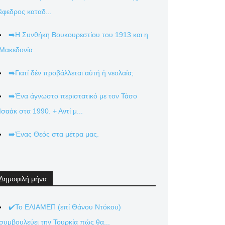
έφεδρος καταδ...
➡️Η Συνθήκη Βουκουρεστίου του 1913 και η
Μακεδονία.
➡️Γιατί δέν προβάλλεται αὐτή ἡ νεολαία;
➡️Ένα άγνωστο περιστατικό με τον Τάσο
Ισαάκ στα 1990. + Αντί μ...
➡️Ένας Θεός στα μέτρα μας.
Δημοφιλή μήνα
✔️Το ΕΛΙΑΜΕΠ (επί Θάνου Ντόκου)
συμβουλεύει την Τουρκία πώς θα...