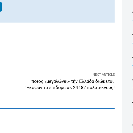
Li
n
k
e
dI
WhatsApp
Email
Print
Viber
n
NEXT ARTICLE
Ὅποιος «μεγαλώνει» τήν Ἑλλάδα διώκεται:
Ἔκοψαν τό ἐπίδομα σέ 24.182 πολυτέκνους!