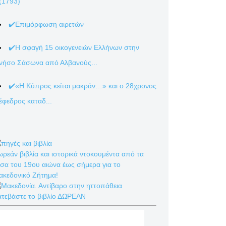
(1793)
✔️Επιμόρφωση αιρετών
✔️Η σφαγή 15 οικογενειών Ελλήνων στην
νήσο Σάσωνα από Αλβανούς...
✔️«Η Κύπρος κείται μακράν…» και ο 28χρονος
έφεδρος καταδ...
ρεάν βιβλία και ιστορικά ντοκουμέντα από τα
σα του 19ου αιώνα έως σήμερα για το
ακεδονικό Ζήτημα!
ατεβάστε το βιβλίο ΔΩΡΕΑΝ