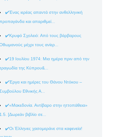
✔️Ένας ιερέας απαντά στην ανθελληνική
προπαγάνδα και απαριθμεί...
✔️Κρυφό Σχολειό: Από τους βάρβαρους
Οθωμανούς μέχρι τους ανίερ...
✔️19 Ιουλίου 1974: Μια ημέρα πριν από την
τραγωδία της Κύπρου&...
✔️Έργα και ημέρες του Θάνου Ντόκου –
Συμβούλου Εθνικής Α...
✔️«Μακεδονία. Αντίβαρο στην ηττοπάθεια»
1.5. [Δωρεάν βιβλίο σε...
✔️Οι Έλληνες χασομεράνε στα καφενεία!