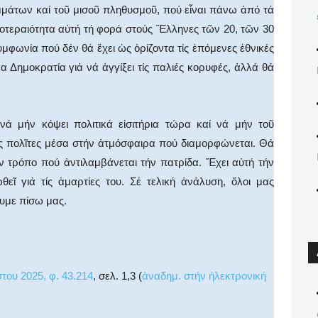
μμάτων καί τοῦ μισοῦ πληθυσμοῦ, πού εἶναι πάνω ἀπό τά
ροτεραιότητα αὐτή τή φορά στούς Ἕλληνες τῶν 20, τῶν 30
συμφωνία πού δέν θά ἔχει ὡς ὁρίζοντα τίς ἑπόμενες ἐθνικές
α Δημοκρατία γιά νά ἀγγίξει τίς παλιές κορυφές, ἀλλά θά
νά μήν κόψει πολιτικά εἰσιτήρια τώρα καί νά μήν τοῦ
ς πολῖτες μέσα στήν ἀτμόσφαιρα πού διαμορφώνεται. Θά
ν τρόπο πού ἀντιλαμβάνεται τήν πατρίδα. Ἔχει αὐτή τήν
εῖ γιά τίς ἁμαρτίες του. Σέ τελική ἀνάλυση, ὅλοι μας
υμε πίσω μας.
του 2025, φ. 43.214
, σελ. 1,3 (
ἀναδημ. στήν ἠλεκτρονική