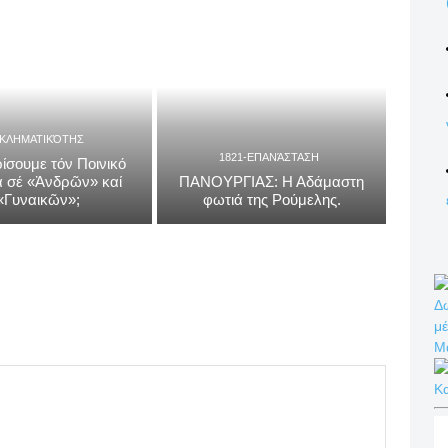
ΓΚΛΗΜΑΤΙΚΌΤΗΣ
1821-ΕΠΑΝΆΣΤΑΣΗ
ίσουμε τόν Ποινικό
 σέ «Ἀνδρῶν» καί
ΠΑΝΟΥΡΓΙΑΣ: Η Αδάμαστη
«Γυναικῶν»;
φωτιά της Ρούμελης.
Δω
μέ
Μ
Κ