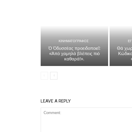
ΚΙΝΗΜΑΤΟΓΡΆΦΟΣ
Ε
Ὁ Ὀδυσσέας προειδοποιεῖ:
Θά χωρ
«Ἀπό χαμηλά βλέπεις πιό
Κώδικα
καθαρά!».
LEAVE A REPLY