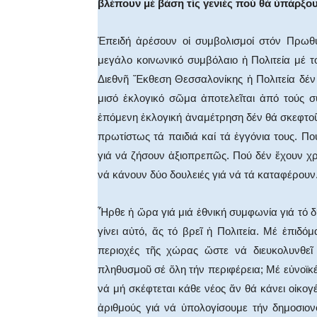
βλέπουν μέ βάση τίς γενιές πού θά ὑπάρξου
Ἐπειδή ἀρέσουν οἱ συμβολισμοί στόν Πρωθυ
μεγάλο κοινωνικό συμβόλαιο ἡ Πολιτεία μέ τ
Διεθνῆ Ἔκθεση Θεσσαλονίκης ἡ Πολιτεία δέν 
μισό ἐκλογικό σῶμα ἀποτελεῖται ἀπό τούς συ
ἑπόμενη ἐκλογική ἀναμέτρηση δέν θά σκεφτοῦν
πρωτίστως τά παιδιά καί τά ἐγγόνια τους. 
γιά νά ζήσουν ἀξιοπρεπῶς. Πού δέν ἔχουν χρή
νά κάνουν δύο δουλειές γιά νά τά καταφέρουν
Ἦρθε ἡ ὥρα γιά μιά ἐθνική συμφωνία γιά τό δ
γίνει αὐτό, ἄς τό βρεῖ ἡ Πολιτεία. Μέ ἐπιδ
περιοχές τῆς χώρας ὥστε νά διευκολυνθεῖ
πληθυσμοῦ σέ ὅλη τήν περιφέρεια; Μέ εὐνοϊκέ
νά μή σκέφτεται κάθε νέος ἄν θά κάνει οἰκογέ
ἀριθμούς γιά νά ὑπολογίσουμε τήν δημοσιον