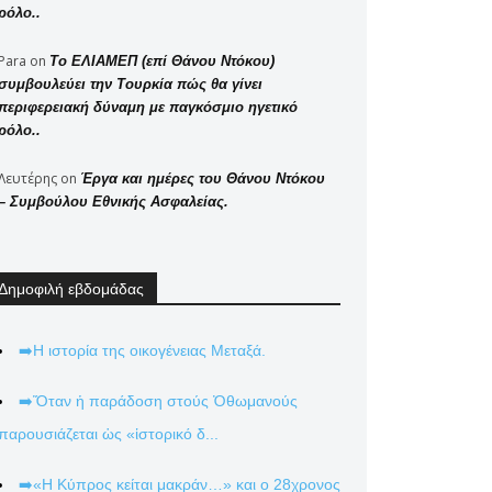
ρόλο..
Para
on
Το ΕΛΙΑΜΕΠ (επί Θάνου Ντόκου)
συμβουλεύει την Τουρκία πώς θα γίνει
περιφερειακή δύναμη με παγκόσμιο ηγετικό
ρόλο..
Λευτέρης
on
Έργα και ημέρες του Θάνου Ντόκου
– Συμβούλου Εθνικής Ασφαλείας.
Δημοφιλή εβδομάδας
➡️Η ιστορία της οικογένειας Μεταξά.
➡️Ὅταν ἡ παράδοση στούς Ὀθωμανούς
παρουσιάζεται ὡς «ἱστορικό δ...
➡️«Η Κύπρος κείται μακράν…» και ο 28χρονος