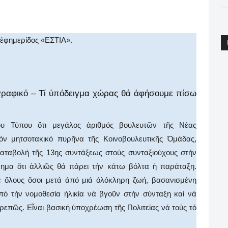
pp
Email
Print
Viber
 ἐφημερίδος «ΕΣΤΙΑ».
ραφικό – Τί ὑπόδειγμα χώρας θά ἀφήσουμε πίσω
ου Τύπου ὅτι μεγάλος ἀριθμός βουλευτῶν τῆς Νέας
όν μητσοτακικό πυρῆνα τῆς Κοινοβουλευτικῆς Ὁμάδας,
καταβολή τῆς 13ης συντάξεως στούς συνταξιούχους στήν
ρημα ὅτι ἀλλιῶς θά πάρει τήν κάτω βόλτα ἡ παράταξη.
έ ὅλους ὅσοι μετά ἀπό μιά ὁλόκληρη ζωή, βασανισμένη
πό τήν νομοθεσία ἡλικία νά βγοῦν στήν σύνταξη καί νά
ρεπῶς. Εἶναι βασική ὑποχρέωση τῆς Πολιτείας νά τούς τό