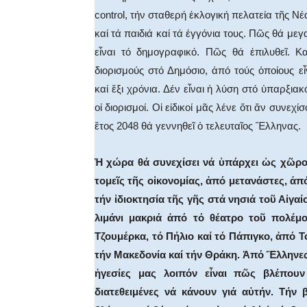
control, τήν σταθερή ἐκλογική πελατεία τῆς Ν
καί τά παιδιά καί τά ἐγγόνια τους. Πῶς θά μ
εἶναι τό δημογραφικό. Πῶς θά ἐπιλυθεῖ. Κ
διορισμούς στό Δημόσιο, ἀπό τούς ὁποίους 
καί ἕξι χρόνια. Δέν εἶναι ἡ λύση στό ὑπαρξι
οἱ διορισμοί. Οἱ εἰδικοί μᾶς λένε ὅτι ἄν συν
ἔτος 2048 θά γεννηθεῖ ὁ τελευταῖος Ἕλληνας.
Ἡ χώρα θά συνεχίσει νά ὑπάρχει ὡς χῶρος
τομεῖς τῆς οἰκονομίας, ἀπό μετανάστες, ἀ
τήν ἰδιοκτησία τῆς γῆς στά νησιά τοῦ Αἰγ
λιμάνι μακριά ἀπό τό θέατρο τοῦ πολέμ
Τζουμέρκα, τό Πήλιο καί τό Πάπιγκο, ἀπό 
τήν Μακεδονία καί τήν Θράκη. Ἀπό Ἕλληνες 
ἡγεσίες μας λοιπόν εἶναι πῶς βλέπουν
διατεθειμένες νά κάνουν γιά αὐτήν. Τήν β