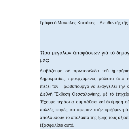
Facebook
X
WhatsA
Γράφει ὁ Μανώλης Κοττάκης – Διευθυντής τῆς
Ὥρα μεγάλων ἀποφάσεων γιά τό δημογ
μας;
Διαβάζουμε σέ πρωτοσέλιδα τοῦ ἡμερήσι
Δημοκρατίας, προερχόμενος μάλιστα ἀπό τ
πιέζει τόν Πρωθυπουργό νά ἐξαγγείλει τήν 
Διεθνῆ Ἔκθεση Θεσσαλονίκης, μέ τό ἐπιχεί
Ἔχουμε τεράστια συμπάθεια καί ἐκτίμηση σ
πολλές φορές, κατάφεραν στήν ὁριζόμενη ἀ
ἀπολαύσουν τό ὑπόλοιπο τῆς ζωῆς τους ἀξιοπ
ἐξασφαλίσει αὐτό.