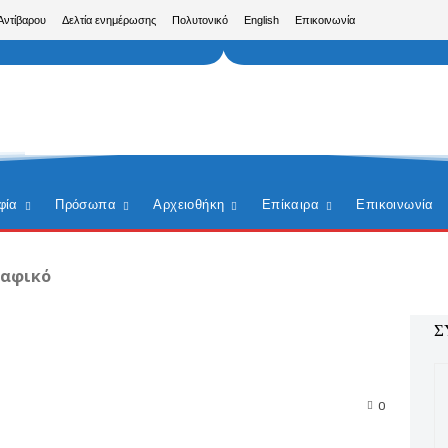
Αντίβαρου
Δελτία ενημέρωσης
Πολυτονικό
English
Επικοινωνία
φία
Πρόσωπα
Αρχειοθήκη
Επίκαιρα
Επικοινωνία
ραφικό
Σ
0