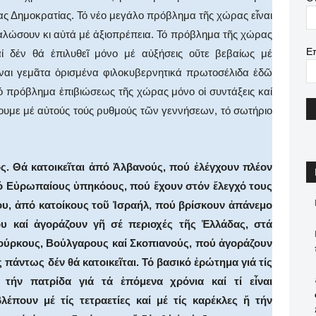
έας Δημοκρατίας. Τό νέο μεγάλο πρόβλημα τῆς χώρας εἶναι
εγαλώσουν κι αὐτά μέ ἀξιοπρέπεια. Τό πρόβλημα τῆς χώρας
Ε
αί δέν θά ἐπιλυθεῖ μόνο μέ αὐξήσεις οὔτε βεβαίως μέ
εἶναι γεμᾶτα ὁρισμένα φιλοκυβερνητικά πρωτοσέλιδα ἐδῶ
ακό πρόβλημα ἐπιβιώσεως τῆς χώρας μόνο οἱ συντάξεις καί
εχίσουμε μέ αὐτούς τούς ρυθμούς τῶν γεννήσεων, τό σωτήριο
. Θά κατοικεῖται ἀπό Ἀλβανούς, πού ἐλέγχουν πλέον
πό Εὐρωπαίους ὑπηκόους, πού ἔχουν στόν ἔλεγχό τους
αίου, ἀπό κατοίκους τοῦ Ἰσραήλ, πού βρίσκουν ἀπάνεμο
ου καί ἀγοράζουν γῆ σέ περιοχές τῆς Ἑλλάδας, στά
Τούρκους, Βούλγαρους καί Σκοπιανούς, πού ἀγοράζουν
πάντως δέν θά κατοικεῖται. Τό βασικό ἐρώτημα γιά τίς
 τήν πατρίδα γιά τά ἑπόμενα χρόνια καί τί εἶναι
λέπουν μέ τίς τετραετίες καί μέ τίς καρέκλες ἤ τήν