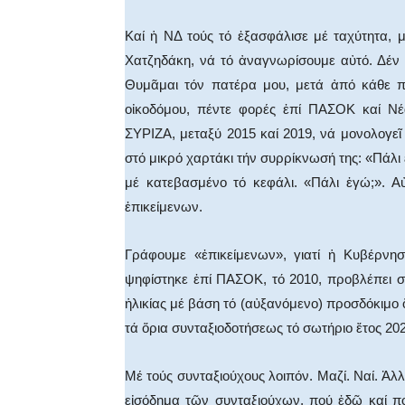
Καί ἡ ΝΔ τούς τό ἐξασφάλισε μέ ταχύτητα, μ
Χατζηδάκη, νά τό ἀναγνωρίσουμε αὐτό. Δέν 
Θυμᾶμαι τόν πατέρα μου, μετά ἀπό κάθε π
οἰκοδόμου, πέντε φορές ἐπί ΠΑΣΟΚ καί Νέα
ΣΥΡΙΖΑ, μεταξύ 2015 καί 2019, νά μονολογ
στό μικρό χαρτάκι τήν συρρίκνωσή της: «Πάλι
μέ κατεβασμένο τό κεφάλι. «Πάλι ἐγώ;». Α
ἐπικείμενων.
Γράφουμε «ἐπικείμενων», γιατί ἡ Κυβέρνη
ψηφίστηκε ἐπί ΠΑΣΟΚ, τό 2010, προβλέπει 
ἡλικίας μέ βάση τό (αὐξανόμενο) προσδόκιμο
τά ὅρια συνταξιοδοτήσεως τό σωτήριο ἔτος 202
Μέ τούς συνταξιούχους λοιπόν. Μαζί. Ναί. Ἀλλ
εἰσόδημα τῶν συνταξιούχων, πού ἐδῶ καί πο