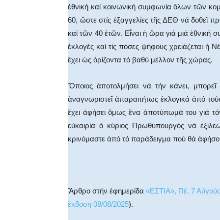
ἐθνική καί κοινωνική συμφωνία ὅλων τῶν κο
60, ὥστε στίς ἐξαγγελίες τῆς ΔΕΘ νά δοθεῖ π
καί τῶν 40 ἐτῶν. Εἶναι ἡ ὥρα γιά μιά ἐθνική 
ἐκλογές καί τίς πόσες ψήφους χρειάζεται ἡ Νέ
ἔχει ὡς ὁρίζοντα τό βαθύ μέλλον τῆς χώρας.
Ὅποιος ἀποτολμήσει νά τήν κάνει, μπορεῖ 
ἀναγνωριστεῖ ἀπαραιτήτως ἐκλογικά ἀπό τού
ἔχει ἀφήσει ὅμως ἕνα ἀποτύπωμά του γιά τό
εὐκαιρία ὁ κύριος Πρωθυπουργός νά ἐξιλεωθ
κρινόμαστε ἀπό τό παράδειγμα πού θά ἀφήσο
Ἄρθρο στήν ἐφημερίδα
«ΕΣΤΙΑ», Πέ. 7 Αὐγούσ
ἔκδοση 08/08/2025
).