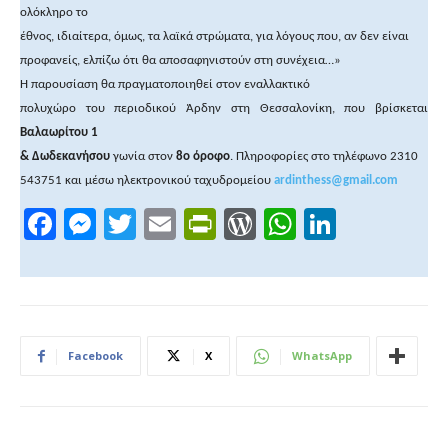
ολόκληρο το
έθνος, ιδιαίτερα, όμως, τα λαϊκά στρώματα, για λόγους που, αν δεν είναι
προφανείς, ελπίζω ότι θα αποσαφηνιστούν στη συνέχεια…»
Η παρουσίαση θα πραγματοποιηθεί στον εναλλακτικό
πολυχώρο του περιοδικού Άρδην στη Θεσσαλονίκη, που βρίσκεται
Βαλαωρίτου 1
& Δωδεκανήσου
γωνία στον
8ο όροφο
. Πληροφορίες στο τηλέφωνο 2310
543751 και μέσω ηλεκτρονικού ταχυδρομείου
ardinthess@gmail.com
F
M
T
E
Pr
W
W
Li
a
e
wi
m
in
or
h
n
c
ss
tt
ail
tF
d
at
k
e
e
er
ri
Pr
s
e
b
n
e
e
A
dI
Facebook
X
WhatsApp
o
g
n
ss
p
n
o
er
dl
p