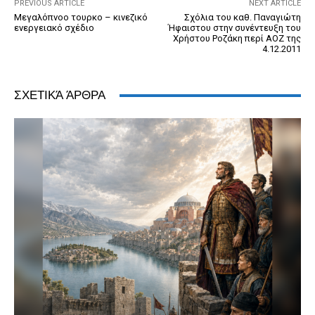
k
y
PREVIOUS ARTICLE
NEXT ARTICLE
Μεγαλόπνοο τουρκο – κινεζικό
Σχόλια του καθ. Παναγιώτη
ενεργειακό σχέδιο
Ήφαιστου στην συνέντευξη του
Χρήστου Ροζάκη περί ΑΟΖ της
4.12.2011
ΣΧΕΤΙΚΆ ΆΡΘΡΑ