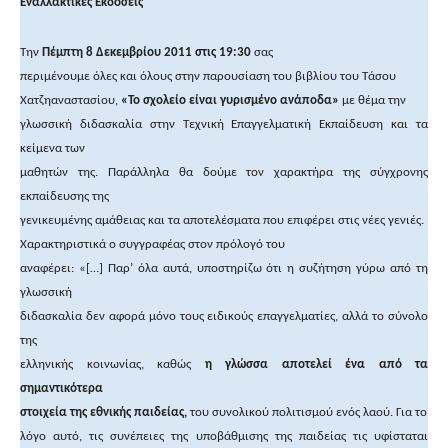
Εναλλακτικές Εκδόσεις
Την
Πέμπτη 8 Δεκεμβρίου 2011 στις 19:30
σας
περιμένουμε όλες και όλους στην παρουσίαση του βιβλίου του Τάσου
Χατζηαναστασίου,
«Το σχολείο είναι γυρισμένο ανάποδα»
με θέμα την
γλωσσική διδασκαλία στην Τεχνική Επαγγελματική Εκπαίδευση και τα
κείμενα των
μαθητών της. Παράλληλα θα δούμε τον χαρακτήρα της σύγχρονης
εκπαίδευσης της
γενικευμένης αμάθειας και τα αποτελέσματα που επιφέρει στις νέες γενιές.
Χαρακτηριστικά ο συγγραφέας στον πρόλογό του
αναφέρει: «[…] Παρ’ όλα αυτά, υποστηρίζω ότι η συζήτηση γύρω από τη
γλωσσική
διδασκαλία δεν αφορά μόνο τους ειδικούς επαγγελματίες, αλλά το σύνολο
της
ελληνικής κοινωνίας, καθώς
η γλώσσα αποτελεί ένα από τα
σημαντικότερα
στοιχεία της εθνικής παιδείας,
του συνολικού πολιτισμού ενός λαού. Για το
λόγο αυτό, τις συνέπειες της υποβάθμισης της παιδείας τις υφίσταται