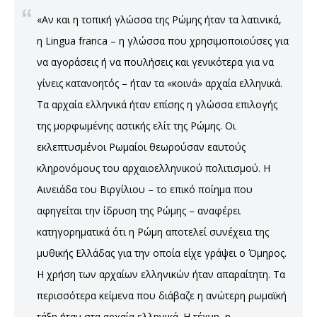
«Αν και η τοπική γλώσσα της Ρώμης ήταν τα λατινικά,
η Lingua franca – η γλώσσα που χρησιμοποιούσες για
να αγοράσεις ή να πουλήσεις και γενικότερα για να
γίνεις κατανοητός – ήταν τα «κοινά» αρχαία ελληνικά.
Τα αρχαία ελληνικά ήταν επίσης η γλώσσα επιλογής
της μορφωμένης αστικής ελίτ της Ρώμης. Οι
εκλεπτυσμένοι Ρωμαίοι θεωρούσαν εαυτούς
κληρονόμους του αρχαιοελληνικού πολιτισμού. Η
Αινειάδα του Βιργίλιου – το επικό ποίημα που
αφηγείται την ίδρυση της Ρώμης – αναφέρει
κατηγορηματικά ότι η Ρώμη αποτελεί συνέχεια της
μυθικής Ελλάδας για την οποία είχε γράψει ο Όμηρος.
Η χρήση των αρχαίων ελληνικών ήταν απαραίτητη. Τα
περισσότερα κείμενα που διάβαζε η ανώτερη ρωμαϊκή
τάξη ήταν στα αρχαία ελληνικά. Η τέχνη, η