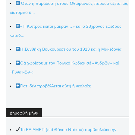
Ὅταν ἡ παράδοση στούς Ὀθωμανούς παρουσιάζεται ὡς
«ἱστορικό δ...
«Η Κύπρος κείται μακράν…» και ο 28χρονος έφεδρος
καταδ...
Η Συνθήκη Βουκουρεστίου του 1913 και η Μακεδονία.
Θά χωρίσουμε τόν Ποινικό Κώδικα σέ «Ἀνδρῶν» καί
«Γυναικῶν»;
Γιατί δέν προβάλλεται αὐτή ἡ νεολαία;
Δημοφιλή μήνα
Το ΕΛΙΑΜΕΠ (επί Θάνου Ντόκου) συμβουλεύει την