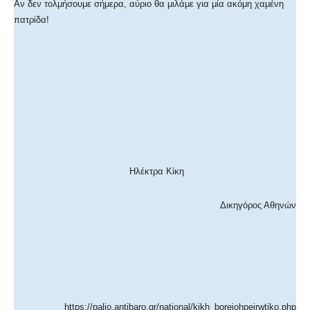
Αν δεν τολμήσουμε σήμερα, αύριο θα μιλάμε για μία ακόμη χαμένη
πατρίδα!
Ηλέκτρα Κίκη
Δικηγόρος Αθηνών
https://palio.antibaro.gr/national/kikh_boreiohpeirwtiko.php