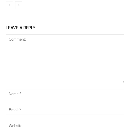
LEAVE A REPLY
Comment:
Na
Ema
Web