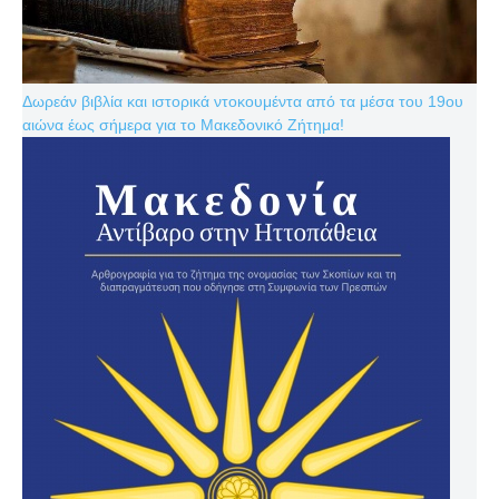
Δωρεάν βιβλία και ιστορικά ντοκουμέντα από τα μέσα του 19ου
αιώνα έως σήμερα για το Μακεδονικό Ζήτημα!