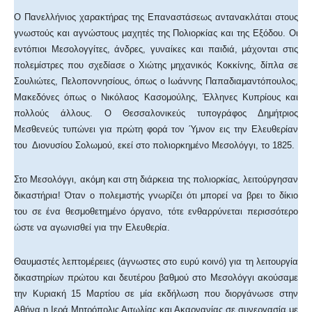
Ο Πανελλήνιος χαρακτήρας της Επαναστάσεως αντανακλάται στους
γνωστούς και αγνώστους μαχητές της Πολιορκίας και της Εξόδου. Οι
εντόπιοι Μεσολογγίτες, άνδρες, γυναίκες και παιδιά, μάχονται στις
πολεμίστρες που σχεδίασε ο Χιώτης μηχανικός Κοκκίνης, δίπλα σε
Σουλιώτες, Πελοποννησίους, όπως ο Ιωάννης Παπαδιαμαντόπουλος,
Μακεδόνες όπως ο Νικόλαος Κασομούλης, Έλληνες Κυπρίους και
πολλούς άλλους. Ο Θεσσαλονικεύς τυπογράφος Δημήτριος
Μεσθενεύς τυπώνει για πρώτη φορά τον Ύμνον εις την Ελευθερίαν
του Διονυσίου Σολωμού, εκεί στο πολιορκημένο Μεσολόγγι, το 1825.
Στο Μεσολόγγι, ακόμη και στη διάρκεια της πολιορκίας, λειτούργησαν
δικαστήρια! Όταν ο πολεμιστής γνωρίζει ότι μπορεί να βρει το δίκιο
του σε ένα θεσμοθετημένο όργανο, τότε ενθαρρύνεται περισσότερο
ώστε να αγωνισθεί για την Ελευθερία.
Θαυμαστές λεπτομέρειες (άγνωστες στο ευρύ κοινό) για τη λειτουργία
δικαστηρίων πρώτου και δευτέρου βαθμού στο Μεσολόγγι ακούσαμε
την Κυριακή 15 Μαρτίου σε μία εκδήλωση που διοργάνωσε στην
Αθήνα η Ιερά Μητρόπολις Αιτωλίας και Ακαρνανίας σε συνεργασία με