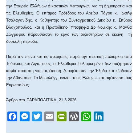
την Εταιρεία Ελλήνων Δικαστικών Λειτουργών για τη Δημοκρατία και
τις Ελευθερίες. Ο επίτιμος Πρόεδρος του Αρείου Πάγου κ. Ιωσήφ
Τσαλαγανίδης, ο Καθηγητής του Συνταγματικού Δικαίου κ. Σπύρος
Βλαχόπουλος, και η Πρωτοδίκης- Υποψηφία Δρ Νομικής κ. Μάνθα
Ζωγράφου παρουσίασαν το έργο των δικαστηρίων σε εκείνη τη
δύσκολη περίοδο.
Παρά την πείνα και τις στερήσεις, παρά την πιεστική πολιορκία από
Τούρκους και Αιγυπτίους, οι Ελεύθεροι Πολιορκημένοι δεν συζήτησαν
καμία πρόταση για παράδοση. Αποφάσισαν την Έξοδο και κέρδισαν
την Αθανασία. Το Μεσολόγγι ένωσε τους Έλληνες και αφύπνισε τους
Ευρωπαίους.
Άρθρο στα ΠΑΡΑΠΟΛΙΤΙΚΑ, 21.3.2026
F
M
T
E
Pr
W
W
Li
a
e
wi
m
in
or
h
n
c
ss
tt
ail
tF
d
at
k