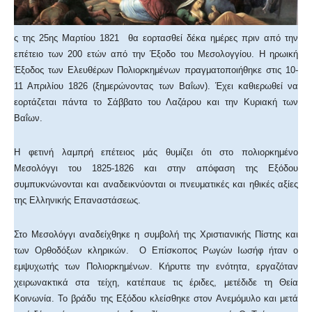
ς της 25ης Μαρτίου 1821 θα εορτασθεί δέκα ημέρες πριν από την
επέτειο των 200 ετών από την Έξοδο του Μεσολογγίου. Η ηρωική
Έξοδος των Ελευθέρων Πολιορκημένων πραγματοποιήθηκε στις 10-
11 Απριλίου 1826 (ξημερώνοντας των Βαΐων). Έχει καθιερωθεί να
εορτάζεται πάντα το Σάββατο του Λαζάρου και την Κυριακή των
Βαΐων.
Η φετινή λαμπρή επέτειος μάς θυμίζει ότι στο πολιορκημένο
Μεσολόγγι του 1825-1826 και στην απόφαση της Εξόδου
συμπυκνώνονται και αναδεικνύονται οι πνευματικές και ηθικές αξίες
της Ελληνικής Επαναστάσεως.
Στο Μεσολόγγι αναδείχθηκε η συμβολή της Χριστιανικής Πίστης και
των Ορθοδόξων κληρικών. Ο Επίσκοπος Ρωγών Ιωσήφ ήταν ο
εμψυχωτής των Πολιορκημένων. Κήρυττε την ενότητα, εργαζόταν
χειρωνακτικά στα τείχη, κατέπαυε τις έριδες, μετέδιδε τη Θεία
Κοινωνία. Το βράδυ της Εξόδου κλείσθηκε στον Ανεμόμυλο και μετά