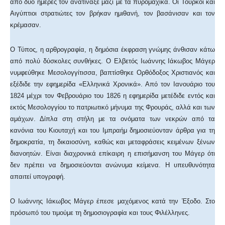
από δύο ημέρες τον ανατίναξε μαζί με τα πυρομαχικά. Οι Τούρκοι και
Αιγύπτιοι στρατιώτες τον βρήκαν ημιθανή, τον βασάνισαν και τον
κρέμασαν.
Ο Τύπος, η αρθρογραφία, η δημόσια έκφραση γνώμης άνθισαν κάτω
από πολύ δύσκολες συνθήκες. Ο Ελβετός Ιωάννης Ιάκωβος Μάγερ
νυμφεύθηκε Μεσολογγίτισσα, βαπτίσθηκε Ορθόδοξος Χριστιανός και
εξέδιδε την εφημερίδα «Ελληνικά Χρονικά». Από τον Ιανουάριο του
1824 μέχρι τον Φεβρουάριο του 1826 η εφημερίδα μετέδιδε εντός και
εκτός Μεσολογγίου το πατριωτικό μήνυμα της Φρουράς, αλλά και των
αμάχων. Δίπλα στη στήλη με τα ονόματα των νεκρών από τα
κανόνια του Κιουταχή και του Ιμπραήμ δημοσιεύονταν άρθρα για τη
δημοκρατία, τη δικαιοσύνη, καθώς και μεταφράσεις κειμένων ξένων
διανοητών. Είναι διαχρονικά επίκαιρη η επισήμανση του Μάγερ ότι
δεν πρέπει να δημοσιεύονται ανώνυμα κείμενα. Η υπευθυνότητα
απαιτεί υπογραφή.
Ο Ιωάννης Ιάκωβος Μάγερ έπεσε μαχόμενος κατά την Έξοδο. Στο
πρόσωπό του τιμούμε τη δημοσιογραφία και τους Φιλέλληνες.