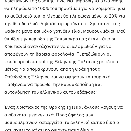
Χριστιανών της Θράκης. Ενώ για παράδειγμα ο Θανάσης
θα πληρώσει το 100% του προστίμου για να νομιμοποιήσει
το αυθαίρετό του, ο Μεχμέτ θα πληρώσει μόνο το 20% για
την ίδια δουλειά. Δηλαδή τιμωρούνται οι Χριστιανοί της
Θράκης μόνο και μόνο γατί δεν είναι Μουσουλμάνοι. Μού
θυμίζει την περίοδο της Τουρκοκρατίας όταν κάποιοι
Χριστιανοί αναγκάζονταν να εξισλαμισθούν για να
αποφύγουν τη βαρειά φορολογία. Τί επιδιώκουν οι
ψευδοπροοδευτικοί της Ελληνικής Πολιτείας με τέτοια
μέτρα; Να απομακρύνουν από τη Θράκη τους
Ορθοδόξους Έλληνες και να αφήσουν το τουρκικό
Προξενείο να προωθεί την κοσσοβοποίηση και
αυτονόμηση του ελληνικού αυτού εδάφους;
Ένας Χριστιανός της Θράκης έχει και άλλους λόγους να
αισθάνεται μειονεκτικά. Προς όφελος των
μουσουλμάνων καταργείται το ελληνικό αστικό δίκαιο
και ισχύει το ισλαμικό οικογενειακό δίκαιο