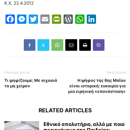
Κ.Χ. 22.4.2012
Facebook
Messenger
Twitter
Email
PrintFriendly
WordPress
WhatsAp
LinkedI
Previous article
Next article
Tι ψηφίζουμε; Mε σιχασιά
Η ψήφος της 6ης Μαΐου
το μη χείρον
είναι ιστορική: ευκαιρία για
μια ειρηνική «επανάσταση»
RELATED ARTICLES
Εθνικό απολυτήριο, αλλά με ποιο