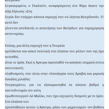
Κουρδικό.
Συγκεκριμένα, ο Γκαλιούν, αναφερόμενος στο θέμα έκανε την
εξής δήλωση: «Στη
Συρία δεν υπάρχει κάποια περιοχή που να λέγεται Κουρδιστάν. Γι’
αυτό δεν
γίνονται αποδεκτές οι απαιτήσεις των Κούρδων για παραχώρηση
αυτονομίας».
Επίσης, μια άλλη περιοχή που η Τουρκία
εμπλέκεται και ασκεί πολιτική στα πλαίσια του ρόλου που της έχει
ανατεθεί,
είναι το Ιράκ. Εκεί η Άγκυρα προσπαθεί να ασκήσει επιρροή στους
σουνιτικούς
πληθυσμούς, που είναι στην πλειοψηφία τους Άραβες και μερικές
δεκάδες χιλιάδες
Τουρκομάνοι, για να εξισορροπηθεί σε κάποιο βαθμό η
παντοδυναμία του σιίτη
πρωθυπουργού Αλ Μαλίκι, που έχει ισχυρούς δεσμούς με το Ιράν.
Στα πλαίσια των
προσπαθειών αυτών η Άγκυρα, μέσω των μηχανισμών του βαθέος