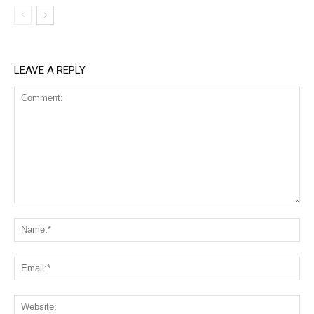
LEAVE A REPLY
Comment:
Na
Ema
Web