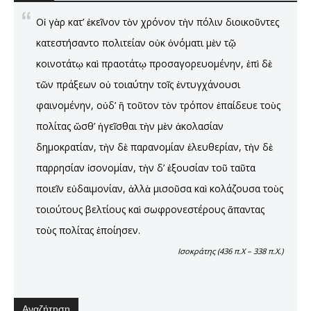
Οἱ γὰρ κατ’ ἐκεῖνον τὸν χρόνον τὴν πόλιν διοικοῦντες
κατεστήσαντο πολιτείαν οὐκ ὀνόματι μὲν τῷ
κοινοτάτῳ καὶ πραοτάτῳ προσαγορευομένην, ἐπὶ δὲ
τῶν πράξεων οὐ τοιαύτην τοῖς ἐντυγχάνουσι
φαινομένην, οὐδ’ ἣ τοῦτον τὸν τρόπον ἐπαίδευε τοὺς
πολίτας ὥσθ’ ἡγεῖσθαι τὴν μὲν ἀκολασίαν
δημοκρατίαν, τὴν δὲ παρανομίαν ἐλευθερίαν, τὴν δὲ
παρρησίαν ἰσονομίαν, τὴν δ’ ἐξουσίαν τοῦ ταῦτα
ποιεῖν εὐδαιμονίαν, ἀλλὰ μισοῦσα καὶ κολάζουσα τοὺς
τοιούτους βελτίους καὶ σωφρονεστέρους ἅπαντας
τοὺς πολίτας ἐποίησεν.
Ισοκράτης (436 π.Χ – 338 π.Χ.)
Αναζήτηση