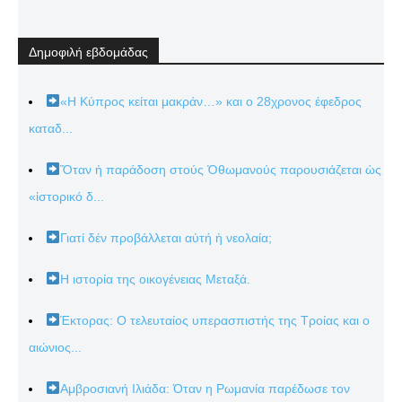
Δημοφιλή εβδομάδας
«Η Κύπρος κείται μακράν…» και ο 28χρονος έφεδρος
καταδ...
Ὅταν ἡ παράδοση στούς Ὀθωμανούς παρουσιάζεται ὡς
«ἱστορικό δ...
Γιατί δέν προβάλλεται αὐτή ἡ νεολαία;
Η ιστορία της οικογένειας Μεταξά.
Έκτορας: Ο τελευταίος υπερασπιστής της Τροίας και ο
αιώνιος...
Αμβροσιανή Ιλιάδα: Όταν η Ρωμανία παρέδωσε τον