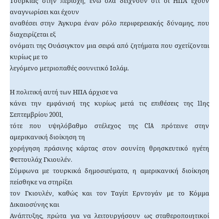
Τουρκίας στην περιοχή, ενώ όλα δείχνουν ότι οι ΗΠΑ έχουν
αναγνωρίσει και έχουν
αναθέσει στην Άγκυρα έναν ρόλο περιφερειακής δύναμης, που
διαχειρίζεται εξ
ονόματι της Ουάσιγκτον μια σειρά από ζητήματα που σχετίζονται
κυρίως με το
λεγόμενο μετριοπαθές σουνιτικό Ισλάμ.
Η πολιτική αυτή των ΗΠΑ άρχισε να
κάνει την εμφάνισή της κυρίως μετά τις επιθέσεις της 11ης
Σεπτεμβρίου 2001,
τότε που υψηλόβαθμο στέλεχος της CIA πρότεινε στην
αμερικανική διοίκηση τη
χορήγηση πράσινης κάρτας στον σουνίτη θρησκευτικό ηγέτη
Φεττουλάχ Γκιουλέν.
Σύμφωνα με τουρκικά δημοσιεύματα, η αμερικανική διοίκηση
πείσθηκε να στηρίξει
τον Γκιουλέν, καθώς και τον Ταγίπ Ερντογάν με το Κόμμα
Δικαιοσύνης και
Ανάπτυξης, πρώτα για να λειτουργήσουν ως σταθεροποιητικοί