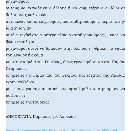
μηχανισμούς
αυτούς να εκπαιδεύουν άλλους ή να συμμετέχουν οι ίδιοι σε
δολοφονίες πολιτικών
αντιπάλων και σε επιχειρήσεις αποσταθεροποίησης, αύριο με την
ίδια άνεση, αν
αυτό ενταχθεί στο ευρύτερο πλαίσιο «σταθεροποίησης», μπορεί να
δώσει εντολή οι
μηχανισμοί αυτοί να δράσουν στην Κύπρο, τη Θράκη, τα νησιά
του Αιγαίου ή ακόμα
και στην καρδιά της Ευρώπης, όπως έγινε πρόσφατα στο Παρίσι.
Οι αρμόδιες
υπηρεσίες της Γερμανίας, του Βελγίου, και εσχάτως της Γαλλίας,
έχουν πολλά να
μας πουν για τον αποσταθεροποιητικό ρόλο που μπορούν να
παίξουν οι
υπηρεσίες
της Τουρκίας!
ΔΗΜΟΚΡΑΤΙΑ, Παρασκευή 20 Απριλίου
https://infognomonpolitics.blogspot.com/2012/04/blog-post_5920.html