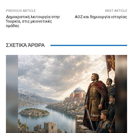
o
er
dl
p
k
y
PREVIOUS ARTICLE
NEXT ARTICLE
Δημοκρατική λειτουργία στην
ΑΟΖ και δημιουργία ιστορίας
Τουρκία, στις μειονοτικές
ομάδες
ΣΧΕΤΙΚΆ ΆΡΘΡΑ