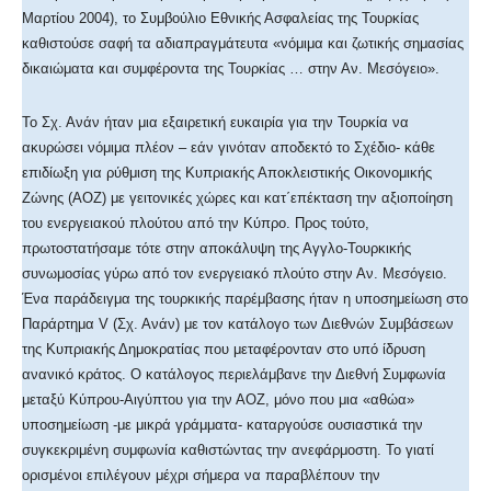
Μαρτίου 2004), το Συμβούλιο Εθνικής Ασφαλείας της Τουρκίας
καθιστούσε σαφή τα αδιαπραγμάτευτα «νόμιμα και ζωτικής σημασίας
δικαιώματα και συμφέροντα της Τουρκίας … στην Αν. Μεσόγειο».
Το Σχ. Ανάν ήταν μια εξαιρετική ευκαιρία για την Τουρκία να
ακυρώσει νόμιμα πλέον – εάν γινόταν αποδεκτό το Σχέδιο- κάθε
επιδίωξη για ρύθμιση της Κυπριακής Αποκλειστικής Οικονομικής
Ζώνης (ΑΟΖ) με γειτονικές χώρες και κατ΄επέκταση την αξιοποίηση
του ενεργειακού πλούτου από την Κύπρο. Προς τούτο,
πρωτοστατήσαμε τότε στην αποκάλυψη της Αγγλο-Τουρκικής
συνωμοσίας γύρω από τον ενεργειακό πλούτο στην Αν. Μεσόγειο.
Ένα παράδειγμα της τουρκικής παρέμβασης ήταν η υποσημείωση στο
Παράρτημα V (Σχ. Ανάν) με τον κατάλογο των Διεθνών Συμβάσεων
της Κυπριακής Δημοκρατίας που μεταφέρονταν στο υπό ίδρυση
ανανικό κράτος. Ο κατάλογος περιελάμβανε την Διεθνή Συμφωνία
μεταξύ Κύπρου-Αιγύπτου για την ΑΟΖ, μόνο που μια «αθώα»
υποσημείωση -με μικρά γράμματα- καταργούσε ουσιαστικά την
συγκεκριμένη συμφωνία καθιστώντας την ανεφάρμοστη. Το γιατί
ορισμένοι επιλέγουν μέχρι σήμερα να παραβλέπουν την