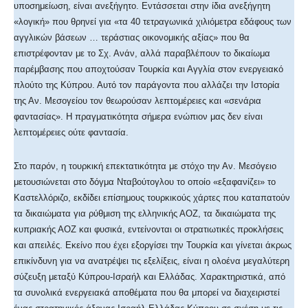
υποσημείωση, είναι ανεξήγητο. Εντάσσεται στην ίδια ανεξήγητη
«λογική» που θρηνεί για «τα 40 τετραγωνικά χιλιόμετρα εδάφους των
αγγλικών βάσεων … τεράστιας οικονομικής αξίας» που θα
επιστρέφονταν με το Σχ. Ανάν, αλλά παραβλέπουν το δικαίωμα
παρέμβασης που αποχτούσαν Τουρκία και Αγγλία στον ενεργειακό
πλούτο της Κύπρου. Αυτό τον παράγοντα που αλλάζει την Ιστορία
της Αν. Μεσογείου τον θεωρούσαν λεπτομέρειες και «σενάρια
φαντασίας». Η πραγματικότητα σήμερα ενώπιον μας δεν είναι
λεπτομέρειες ούτε φαντασία.
Στο παρόν, η τουρκική επεκτατικότητα με στόχο την Αν. Μεσόγειο
μετουσιώνεται στο δόγμα Νταβούτογλου το οποίο «εξαφανίζει» το
Καστελλόριζο, εκδίδει επίσημους τουρκικούς χάρτες που καταπατούν
τα δικαιώματα για ρύθμιση της ελληνικής ΑΟΖ, τα δικαιώματα της
κυπριακής ΑΟΖ και φυσικά, εντείνονται οι στρατιωτικές προκλήσεις
και απειλές. Εκείνο που έχει εξοργίσει την Τουρκία και γίνεται άκρως
επικίνδυνη για να ανατρέψει τις εξελίξεις, είναι η ολοένα μεγαλύτερη
σύζευξη μεταξύ Κύπρου-Ισραήλ και Ελλάδας. Χαρακτηριστικά, από
τα συνολικά ενεργειακά αποθέματα που θα μπορεί να διαχειριστεί