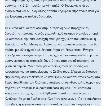
ένας στρατηγικός άξονας Ισραήλ-Ελλάδας-Κύπρου σε σχέση με τις
ανάγκες της Ε.Ε., προκύπτει κάτι απλό: Ο Τουρκικός στόχος
ακυρώνεται και ο Ελληνισμός αποκτά κορυφαία στρατηγική αξία για
την Ευρώπη για πολλές δεκαετίες.
Τα ενεργειακά κοιτάσματα στην Κυπριακή ΑΟΖ παρέχουν τη
δυνατότητα πρόκλησης ενός γεωπολιτικού σεισμού ο οποίος μπορεί
να ανατρέψει την δυσβάσταχτη επικυρίαρχη θέση που επιδιώκει η
Τουρκία στην Αν. Μεσόγειο. Πρόκειται για ευκαιρία αιώνων που θα
πρέπει μια άξια ηγεσία με διορατικότητα να διαχειριστεί. Ενόψει
προεδρικών εκλογών στην Κύπρο, έχουν όλοι υποχρεωθεί τώρα να
αναγνωρίσουν τις ιστορικές δυνατότητες από την αξιοποίηση του
φυσικού αερίου. Μόνο που για κάποιους ήταν φαντασίες και
προφάσεις για να απορρίψουμε το Σχέδιο τους. Σήμερα με διάφορα
ευφυολογήματα επιδιώκουν να καλύψουν τα αναπάντητα ερωτήματα.
Τώρα θυμήθηκαν τον Θεό και αναφέρονται σε «θεόσταλτο δώρο» ως
περίπου να προέκυψε ουρανοκατέβατα σήμερα. Τα θεόσταλτα
κοιτάσματα ευτυχώς τα αντιλήφθηκαν οι πολίτες που έκριναν
ελεύθερα ότι με το Σχέδιο τους όλα ήταν τελειωμένα. Για τα συμβάντα
στο Μαρί, η κοινωνία απαίτησε σε πολιτικό επίπεδο λογοδοσία από