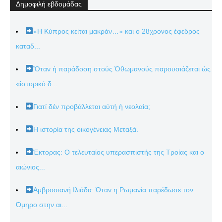
Δημοφιλή εβδομάδας
«Η Κύπρος κείται μακράν…» και ο 28χρονος έφεδρος
καταδ...
Ὅταν ἡ παράδοση στούς Ὀθωμανούς παρουσιάζεται ὡς
«ἱστορικό δ...
Γιατί δέν προβάλλεται αὐτή ἡ νεολαία;
Η ιστορία της οικογένειας Μεταξά.
Έκτορας: Ο τελευταίος υπερασπιστής της Τροίας και ο
αιώνιος...
Αμβροσιανή Ιλιάδα: Όταν η Ρωμανία παρέδωσε τον
Όμηρο στην αι...