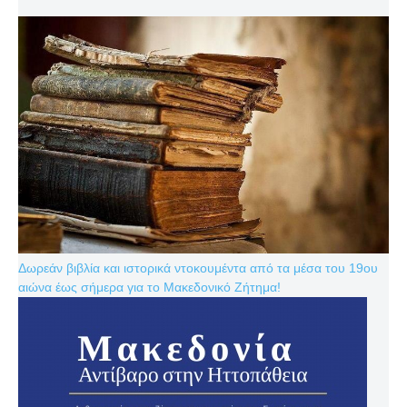
Δωρεάν βιβλία και ιστορικά ντοκουμέντα από τα μέσα του 19ου
αιώνα έως σήμερα για το Μακεδονικό Ζήτημα!