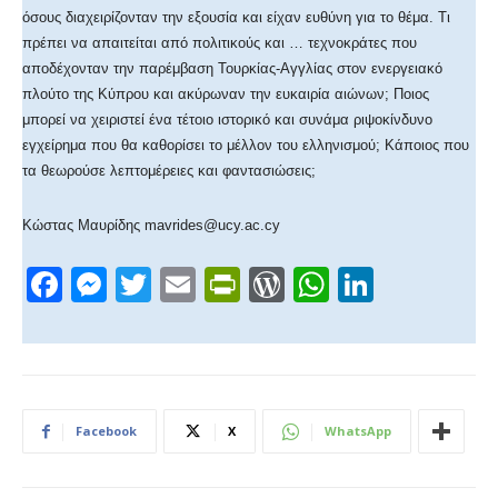
όσους διαχειρίζονταν την εξουσία και είχαν ευθύνη για το θέμα. Τι
πρέπει να απαιτείται από πολιτικούς και … τεχνοκράτες που
αποδέχονταν την παρέμβαση Τουρκίας-Αγγλίας στον ενεργειακό
πλούτο της Κύπρου και ακύρωναν την ευκαιρία αιώνων; Ποιος
μπορεί να χειριστεί ένα τέτοιο ιστορικό και συνάμα ριψοκίνδυνο
εγχείρημα που θα καθορίσει το μέλλον του ελληνισμού; Κάποιος που
τα θεωρούσε λεπτομέρειες και φαντασιώσεις;
Κώστας Μαυρίδης mavrides@ucy.ac.cy
F
M
T
E
Pr
W
W
Li
a
e
wi
m
in
or
h
n
c
ss
tt
ail
tF
d
at
k
e
e
er
ri
Pr
s
e
b
n
e
e
A
dI
Facebook
X
WhatsApp
o
g
n
ss
p
n