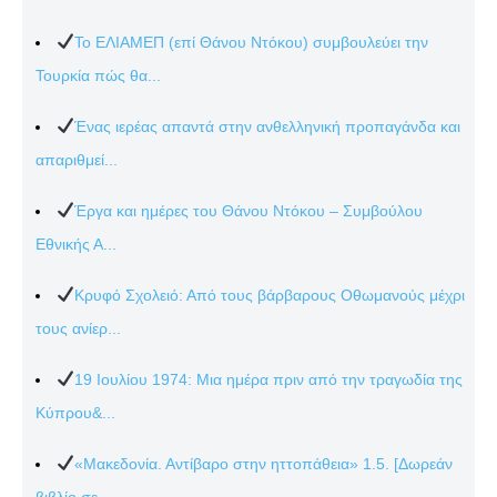
Το ΕΛΙΑΜΕΠ (επί Θάνου Ντόκου) συμβουλεύει την
Τουρκία πώς θα...
Ένας ιερέας απαντά στην ανθελληνική προπαγάνδα και
απαριθμεί...
Έργα και ημέρες του Θάνου Ντόκου – Συμβούλου
Εθνικής Α...
Κρυφό Σχολειό: Από τους βάρβαρους Οθωμανούς μέχρι
τους ανίερ...
19 Ιουλίου 1974: Μια ημέρα πριν από την τραγωδία της
Κύπρου&...
«Μακεδονία. Αντίβαρο στην ηττοπάθεια» 1.5. [Δωρεάν
βιβλίο σε...