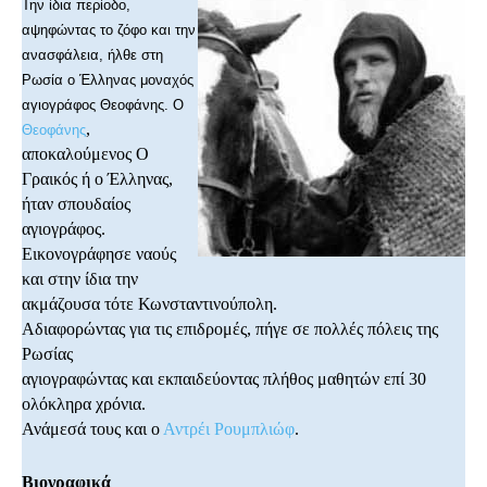
Την ίδια περίοδο,
αψηφώντας το ζόφο και την
ανασφάλεια, ήλθε στη
Ρωσία ο Έλληνας μοναχός
αγιογράφος Θεοφάνης. Ο
,
Θεοφάνης
αποκαλούμενος Ο
Γραικός ή ο Έλληνας,
ήταν σπουδαίος
αγιογράφος.
Εικονογράφησε ναούς
και στην ίδια την
ακμάζουσα τότε Κωνσταντινούπολη.
Αδιαφορώντας για τις επιδρομές, πήγε σε πολλές πόλεις της
Ρωσίας
αγιογραφώντας και εκπαιδεύοντας πλήθος μαθητών επί 30
ολόκληρα χρόνια.
Ανάμεσά τους και ο
Αντρέι Ρουμπλιώφ
.
Βιογραφικά