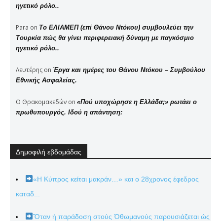
ηγετικό ρόλο..
Para
on
Το ΕΛΙΑΜΕΠ (επί Θάνου Ντόκου) συμβουλεύει την
Τουρκία πώς θα γίνει περιφερειακή δύναμη με παγκόσμιο
ηγετικό ρόλο..
Λευτέρης
on
Έργα και ημέρες του Θάνου Ντόκου – Συμβούλου
Εθνικής Ασφαλείας.
Ο Θρακομακεδών
on
«Πού υποχώρησε η Ελλάδα;» ρωτάει ο
πρωθυπουργός. Ιδού η απάντηση:
Δημοφιλή εβδομάδας
«Η Κύπρος κείται μακράν…» και ο 28χρονος έφεδρος
καταδ...
Ὅταν ἡ παράδοση στούς Ὀθωμανούς παρουσιάζεται ὡς