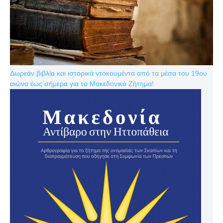
Δωρεάν βιβλία και ιστορικά ντοκουμέντα από τα μέσα του 19ου
αιώνα έως σήμερα για το Μακεδονικό Ζήτημα!