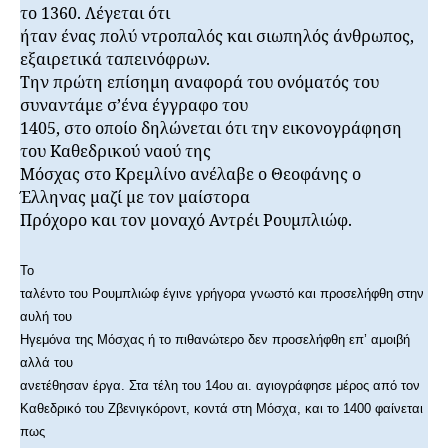
το 1360. Λέγεται ότι
ήταν ένας πολύ ντροπαλός και σιωπηλός άνθρωπος,
εξαιρετικά ταπεινόφρων.
Την πρώτη επίσημη αναφορά του ονόματός του
συναντάμε σ’ένα έγγραφο του
1405, στο οποίο δηλώνεται ότι την εικονογράφηση
του Καθεδρικού ναού της
Μόσχας στο Κρεμλίνο ανέλαβε ο Θεοφάνης ο
Έλληνας μαζί με τον μαίστορα
Πρόχορο και τον μοναχό Αντρέι Ρουμπλιώφ.
Το
ταλέντο του Ρουμπλιώφ έγινε γρήγορα γνωστό και προσελήφθη στην
αυλή του
Ηγεμόνα της Μόσχας ή το πιθανώτερο δεν προσελήφθη επ’ αμοιβή
αλλά του
ανετέθησαν έργα. Στα τέλη του 14ου αι. αγιογράφησε μέρος από τον
Καθεδρικό του Ζβενιγκόροντ, κοντά στη Μόσχα, και το 1400 φαίνεται
πως