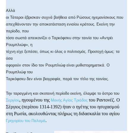
Αλλά
οι Τάταροι έβρισκαν συχνά βοήθεια από Ρώσους ηγεμονίσκους που
απεχθάνονταν την αποκατάσταση ενιαίου κράτους. Εκείνη την
περίοδο, που
τόσο σωστά απεικονίζει ο Ταρκόφσκυ στην ταινία του «Αντρέι
Ρουμπλιώφ», η
τέχνη είχε ξεπέσει, όπως κι όλος ο πολιτισμός. Προσοχή όμως: τα
όσα
αφορούν στον ίδιο τον Ρουμπλιώφ είναι μυθιστορηματικά. Ο
Ρουμπλιώφ του
Ταρκόφσκυ δεν είναι βιογραφία, παρά τον τίτλο της ταινίας.
Την ταραγμένη και σκοτεινή περίοδο εκείνη, έλαμψε το άστρο του
, ηγουμένου της
του Ραντονέζ. Ο
Σεργίου
Μονής Αγίας Τριάδος
Σέργιος (περίπου 1314-1392) ήταν ο ηγέτης του ησυχασμού
στη Ρωσία, ακολουθώντας πλήρως τη διδασκαλία του αγίου
.
Γρηγορίου του Παλαμά