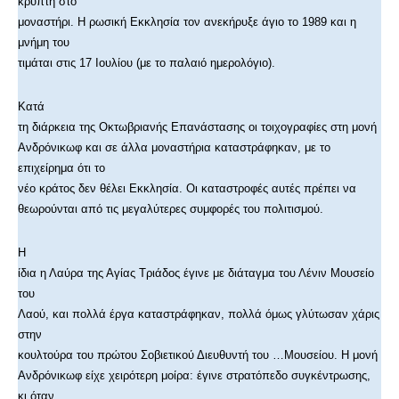
κρύπτη στο
μοναστήρι. Η ρωσική Εκκλησία τον ανεκήρυξε άγιο το 1989 και η
μνήμη του
τιμάται στις 17 Ιουλίου (με το παλαιό ημερολόγιο).
Κατά
τη διάρκεια της Οκτωβριανής Επανάστασης οι τοιχογραφίες στη μονή
Ανδρόνικωφ και σε άλλα μοναστήρια καταστράφηκαν, με το
επιχείρημα ότι το
νέο κράτος δεν θέλει Εκκλησία. Οι καταστροφές αυτές πρέπει να
θεωρούνται από τις μεγαλύτερες συμφορές του πολιτισμού.
Η
ίδια η Λαύρα της Αγίας Τριάδος έγινε με διάταγμα του Λένιν Μουσείο
του
Λαού, και πολλά έργα καταστράφηκαν, πολλά όμως γλύτωσαν χάρις
στην
κουλτούρα του πρώτου Σοβιετικού Διευθυντή του …Μουσείου. Η μονή
Ανδρόνικωφ είχε χειρότερη μοίρα: έγινε στρατόπεδο συγκέντρωσης,
κι όταν