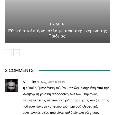
ΠΑΙΔΕΊΑ
Εθνικό απολυτήριο, αλλά με ποιο περιεχόμενο της
Παιδείας;
2 COMMENTS
Vassilip
30 May, 2012 At 13:19
ἡ εὔκολη ὑμνολόγιση τοῦ Ρουμπλιώφ, εἰσηγμένη ἀπὸ τὴν
σλαβόφιλη ρώσικη φιλοσοφικὴ ἐλίτ τῶν Παρισίων,
παραβλέπει τὶς πλατωνικὲς ρίζες τῆς τέχνης του (μαθητὴς
τοῦ πλατωνιστῆ καὶ φίλου τοῦ Γρηγορᾶ Θεοφάνη).
πλατωνικὲς ρίζες ποὺ εἶναι πολὺ εὔκολο νὰ γίνουν