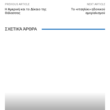
k
y
PREVIOUS ARTICLE
NEXT ARTICLE
Η Αμερική και το Δίκαιο της
Tο «νταηλίκι» ηδονικού
Θάλασσας
αμοραλισμού
ΣΧΕΤΙΚΆ ΆΡΘΡΑ