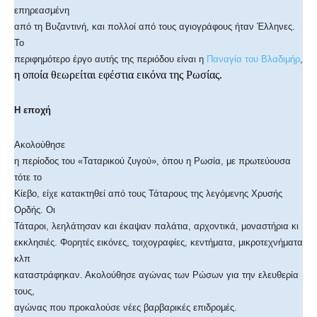
επηρεασμένη
από τη Βυζαντινή, και πολλοί από τους αγιογράφους ήταν Έλληνες.
Το
περιφημότερο έργο αυτής της περιόδου είναι η
Παναγία του Βλαδιμήρ
,
η οποία θεωρείται εφέστια εικόνα της Ρωσίας.
Η εποχή
Ακολούθησε
η περίοδος του «Ταταρικού ζυγού», όπου η Ρωσία, με πρωτεύουσα
τότε το
Κίεβο, είχε κατακτηθεί από τους Τάταρους της λεγόμενης Χρυσής
Ορδής. Οι
Τάταροι, λεηλάτησαν και έκαψαν παλάτια, αρχοντικά, μοναστήρια κι
εκκλησιές. Φορητές εικόνες, τοιχογραφίες, κεντήματα, μικροτεχνήματα
κλπ
καταστράφηκαν. Ακολούθησε αγώνας των Ρώσων για την ελευθερία
τους,
αγώνας που προκαλούσε νέες βαρβαρικές επιδρομές.