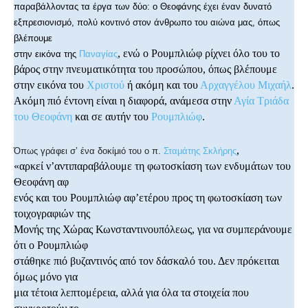
παραβάλλοντας τα έργα των δύο: ο Θεοφάνης έχει έναν δυνατό
εξπρεσιονισμό, πολύ κοντινό στον άνθρωπο του αιώνα μας, όπως
βλέπουμε
, ενώ ο Ρουμπλιώφ ρίχνει όλο του το
στην εικόνα της
Παναγίας
βάρος στην πνευματικότητα του προσώπου, όπως βλέπουμε
στην εικόνα του
Χριστού
ή ακόμη και του
Αρχαγγέλου Μιχαήλ
.
Ακόμη πιό έντονη είναι η διαφορά, ανάμεσα στην
Αγία Τριάδα
του Θεοφάνη
και σε αυτήν του
Ρουμπλιώφ
.
,
Όπως γράφει σ’ ένα δοκίμιό του ο π.
Σταμάτης Σκλήρης
«αρκεί ν’αντιπαραβάλουμε τη φωτοσκίαση των ενδυμάτων του
Θεοφάνη αφ
ενός και του Ρουμπλιώφ αφ’ετέρου προς τη φωτοσκίαση των
τοιχογραφιών της
Μονής της Χώρας Κωνσταντινουπόλεως, για να συμπεράνουμε
ότι ο Ρουμπλιώφ
στάθηκε πιό βυζαντινός από τον δάσκαλό του. Δεν πρόκειται
όμως μόνο για
μια τέτοια λεπτομέρεια, αλλά για όλα τα στοιχεία που