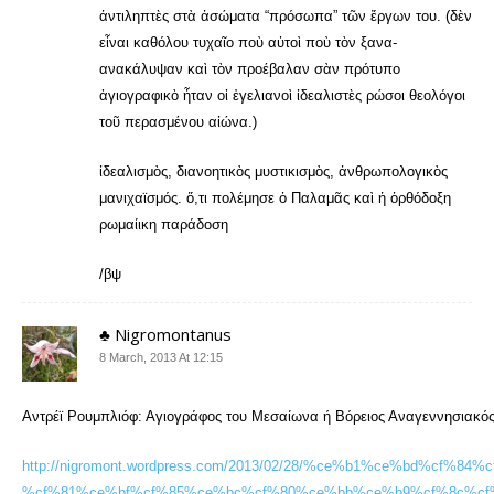
ἀντιληπτὲς στὰ ἀσώματα “πρόσωπα” τῶν ἔργων του. (δὲν
εἶναι καθόλου τυχαῖο ποὺ αὐτοὶ ποὺ τὸν ξανα-
ανακάλυψαν καὶ τὸν προέβαλαν σὰν πρότυπο
ἁγιογραφικὸ ἦταν οἱ ἐγελιανοὶ ἰδεαλιστὲς ρώσοι θεολόγοι
τοῦ περασμένου αἰώνα.)
ἰδεαλισμὸς, διανοητικὸς μυστικισμὸς, ἀνθρωπολογικὸς
μανιχαϊσμός. ὅ,τι πολέμησε ὁ Παλαμᾶς καὶ ἡ ὀρθόδοξη
ρωμαίικη παράδοση
/βψ
♣ Nigromontanus
8 March, 2013 At 12:15
Αντρέϊ Ρουμπλιόφ: Αγιογράφος του Μεσαίωνα ή Βόρειος Αναγεννησιακός
http://nigromont.wordpress.com/2013/02/28/%ce%b1%ce%bd%cf%84
%cf%81%ce%bf%cf%85%ce%bc%cf%80%ce%bb%ce%b9%cf%8c%cf