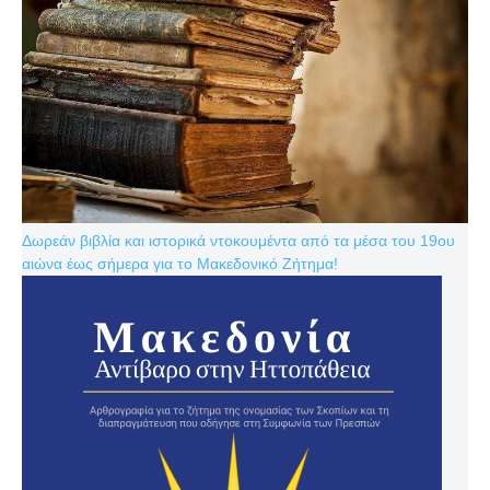
Δωρεάν βιβλία και ιστορικά ντοκουμέντα από τα μέσα του 19ου
αιώνα έως σήμερα για το Μακεδονικό Ζήτημα!