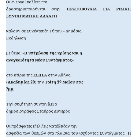
Οι ενεργοί πολίτες που
δραστηριοποιούνται στην
ΠΡΩΤΟΒΟΥΛΙΑ ΓΙΑ ΡΙΖΙΚΗ
ΣΥΝΤΑΓΜΑΤΙΚΗ ΑΛΛΑΓΗ
καλούν σε Συνέντευξη Τύπου – Δημόσια
Εκδήλωση
με θέμα: «
Η υπέρβαση της κρίσης και η
αναγκαιότητα Νέου Συντάγματος
»,
στο κτίριο της
ΕΣΗΕΑ
στην Αθήνα
(
Ακαδημίας 20
) την
Τρίτη 29 Μαϊου
στις
7μμ.
Την συζήτηση συντονίζει ο
δημοσιογράφος Σταύρος Λυγερός.
Οι πρόσφατες εξελίξεις κατέδειξαν την
ασφυξία των θεσμών στα πλαίσια του ισχύοντος Συντάγματος.
Η