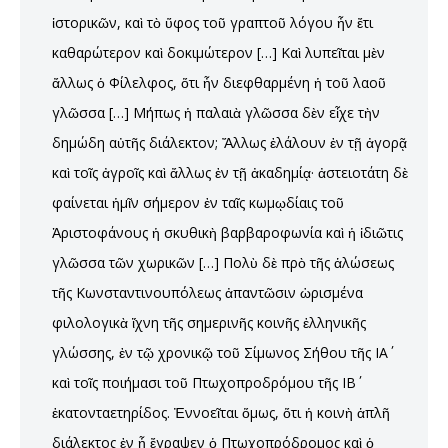
ἱστορικῶν, καὶ τὸ ὕφος τοῦ γραπτοῦ λόγου ἦν ἔτι
καθαρώτερον καὶ δοκιμώτερον […] Καὶ λυπεῖται μὲν
ἄλλως ὁ Φίλελφος, ὅτι ἦν διεφθαρμένη ἡ τοῦ λαοῦ
γλῶσσα […] Μήπως ἡ παλαιὰ γλῶσσα δὲν εἶχε τὴν
δημώδη αὐτῆς διάλεκτον; Ἄλλως ἐλάλουν ἐν τῇ ἀγορᾷ
καὶ τοῖς ἀγροῖς καὶ ἄλλως ἐν τῇ ἀκαδημίᾳ· ἀστειοτάτη δὲ
φαίνεται ἡμῖν σήμερον ἐν ταῖς κωμῳδίαις τοῦ
Ἀριστοφάνους ἡ σκυθικὴ βαρβαροφωνία καὶ ἡ ἰδιῶτις
γλῶσσα τῶν χωρικῶν […] Πολὺ δὲ πρὸ τῆς ἁλώσεως
τῆς Κωνσταντινουπόλεως ἀπαντῶσιν ὡρισμένα
φιλολογικὰ ἴχνη τῆς σημερινῆς κοινῆς ἑλληνικῆς
γλώσσης, ἐν τῷ χρονικῷ τοῦ Σίμωνος Σήθου τῆς ΙΑ΄
καὶ τοῖς ποιήμασι τοῦ Πτωχοπροδρόμου τῆς ΙΒ΄
ἑκατονταετηρίδος. Ἐννοεῖται ὅμως, ὅτι ἡ κοινὴ ἁπλῆ
διάλεκτος ἐν ᾗ ἔγραψεν ὁ Πτωχοπρόδρομος καὶ ὁ