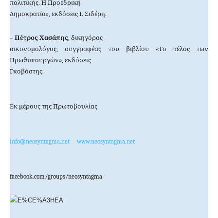
πολιτικής. Η Προεδρική
Δημοκρατία», εκδόσεις Ι. Σιδέρη.
–
Πέτρος Χασάπης
, δικηγόρος
οικονομολόγος, συγγραφέας του βιβλίου «Το τέλος των
Πρωθυπουργών», εκδόσεις
Γκοβόστης.
Εκ μέρους της Πρωτοβουλίας
info@neosyntagma.net
www.neosyntagma.net
facebook.com/groups/neosyntagma