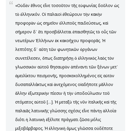
«Οὐδὲν ἔθνος εἶνε τοσοῦτον τῆς εὐφωνίας δοῦλον ὡς
τὸ ἑλληνικόν. Οἱ παλαιοὶ ἐθεώρουν τὴν κακὴν
προφορὰν ὡς σημεῖον ἐλλιποῦς παιδεύσεως, καὶ
σήμερον δ᾿ ἔτι προσβάλλεται ἐπαισθητῶς τὸ οὖς τῶν
νεωτέρων Ἑλλήνων ἐκ κακοήχου προφορᾶς. Ἡ
λεπτότης δ᾿ αὕτη τῶν φωνητικῶν ὀργάνων
συνετέλεσεν, ὅπως διατηρήσῃ ὁ ἑλληνικὸς λαὸς τὸν
γλωσσικὸν αὐτοῦ θησαυρὸν ἀπέναντι τῶν ξένων μετ᾿
ἀμειλίκτου πεισμονῆς, προσκεκολλημένος εἰς αὐτὸν
δυσαπαλλάκτως καὶ ἀνεχόμενος οἱαδήποτε μᾶλλον
ἄλλην ἐξωτερικὴν πίεσιν ἢ τὴν ὑποδούλωσιν τοῦ
στόματος αὐτοῦ […]. Ἡ μεταξὺ τῆς νῦν ἰταλικῆς καὶ τῆς
παλαιᾶς λατινικῆς γλώσσης σχέσις εἶνε πάντῃ ἀλλοία·
διότι ἡ λατινικὴ ἐξέλιπε πράγματι ζῶσα μόλις
μιξοβάρβαρος. Ἡ ἑλληνικὴ ὅμως γλῶσσα οὐδέποτε