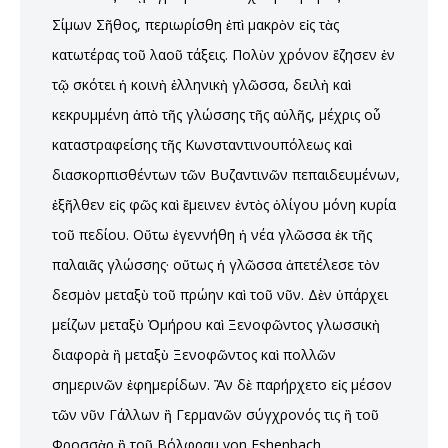
Σίμων Σῆθος, περιωρίσθη ἐπὶ μακρὸν εἰς τὰς
κατωτέρας τοῦ λαοῦ τάξεις. Πολὺν χρόνον ἔζησεν ἐν
τῷ σκότει ἡ κοινὴ ἑλληνικὴ γλῶσσα, δειλὴ καὶ
κεκρυμμένη ἀπὸ τῆς γλώσσης τῆς αὐλῆς, μέχρις οὗ
καταστραφείσης τῆς Κωνσταντινουπόλεως καὶ
διασκορπισθέντων τῶν Βυζαντινῶν πεπαιδευμένων,
ἐξῆλθεν εἰς φῶς καὶ ἔμεινεν ἐντὸς ὀλίγου μόνη κυρία
τοῦ πεδίου. Οὕτω ἐγεννήθη ἡ νέα γλῶσσα ἐκ τῆς
παλαιᾶς γλώσσης· οὕτως ἡ γλῶσσα ἀπετέλεσε τὸν
δεσμὸν μεταξὺ τοῦ πρώην καὶ τοῦ νῦν. Δὲν ὑπάρχει
μείζων μεταξὺ Ὁμήρου καὶ Ξενοφῶντος γλωσσικὴ
διαφορὰ ἢ μεταξὺ Ξενοφῶντος καὶ πολλῶν
σημερινῶν ἐφημερίδων. Ἂν δὲ παρήρχετο εἰς μέσον
τῶν νῦν Γάλλων ἢ Γερμανῶν σύγχρονός τις ἢ τοῦ
Φροσσὰρ ἢ τοῦ Βόλφραμ von Eshenbach,