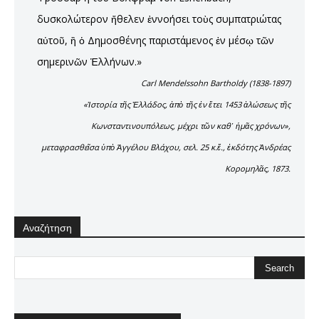
δυσκολώτερον ἤθελεν ἐννοήσει τοὺς συμπατριώτας
αὐτοῦ, ἢ ὁ Δημοσθένης παριστάμενος ἐν μέσῳ τῶν
σημερινῶν Ἑλλήνων.»
Carl Mendelssohn Bartholdy (1838-1897)
«Ἱστορία τῆς Ἑλλάδος, ἀπὸ τῆς ἐν ἔτει 1453 ἁλώσεως τῆς
Κωνσταντινουπόλεως, μέχρι τῶν καθ᾿ ἡμᾶς χρόνων»,
μεταφρασθεῖσα ὑπὸ Ἀγγέλου Βλάχου, σελ. 25 κ.ἕ., ἐκδότης Ἀνδρέας
Κορομηλᾶς, 1873.
Αναζήτηση