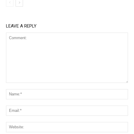
LEAVE A REPLY
Comment:
Na
Ema
Web