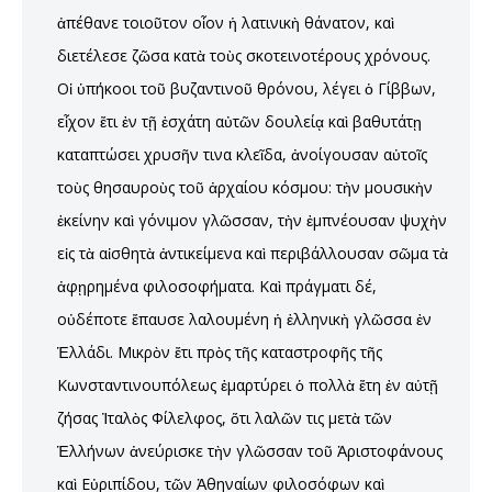
ἀπέθανε τοιοῦτον οἷον ἡ λατινικὴ θάνατον, καὶ
διετέλεσε ζῶσα κατὰ τοὺς σκοτεινοτέρους χρόνους.
Οἱ ὑπήκοοι τοῦ βυζαντινοῦ θρόνου, λέγει ὁ Γίββων,
εἶχον ἔτι ἐν τῇ ἐσχάτη αὐτῶν δουλείᾳ καὶ βαθυτάτῃ
καταπτώσει χρυσῆν τινα κλεῖδα, ἀνοίγουσαν αὐτοῖς
τοὺς θησαυροὺς τοῦ ἀρχαίου κόσμου: τὴν μουσικὴν
ἐκείνην καὶ γόνιμον γλῶσσαν, τὴν ἐμπνέουσαν ψυχὴν
εἰς τὰ αἰσθητὰ ἀντικείμενα καὶ περιβάλλουσαν σῶμα τὰ
ἀφῃρημένα φιλοσοφήματα. Καὶ πράγματι δέ,
οὐδέποτε ἔπαυσε λαλουμένη ἡ ἑλληνικὴ γλῶσσα ἐν
Ἑλλάδι. Μικρὸν ἔτι πρὸς τῆς καταστροφῆς τῆς
Κωνσταντινουπόλεως ἐμαρτύρει ὁ πολλὰ ἔτη ἐν αὐτῇ
ζήσας Ἰταλὸς Φίλελφος, ὅτι λαλῶν τις μετὰ τῶν
Ἑλλήνων ἀνεύρισκε τὴν γλῶσσαν τοῦ Ἀριστοφάνους
καὶ Εὐριπίδου, τῶν Ἀθηναίων φιλοσόφων καὶ