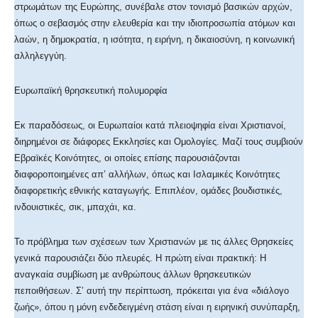
στρωμάτων της Ευρώπης, συνέβαλε στον τονισμό βασικών αρχών,
όπως ο σεβασμός στην ελευθερία και την ιδιοπροσωπία ατόμων και
λαών, η δημοκρατία, η ισότητα, η ειρήνη, η δικαιοσύνη, η κοινωνική
αλληλεγγύη.
Ευρωπαϊκή θρησκευτική πολυμορφία
Εκ παραδόσεως, οι Ευρωπαίοι κατά πλειοψηφία είναι Χριστιανοί,
διηρημένοι σε διάφορες Εκκλησίες και Ομολογίες. Μαζί τους συμβιούν
Εβραϊκές Κοινότητες, οι οποίες επίσης παρουσιάζονται
διαφοροποιημένες απ’ αλλήλων, όπως και Ισλαμικές Κοινότητες
διαφορετικής εθνικής καταγωγής. Επιπλέον, ομάδες βουδιστικές,
ινδουιστικές, σικ, μπαχάι, κα.
Το πρόβλημα των σχέσεων των Χριστιανών με τις άλλες Θρησκείες
γενικά παρουσιάζει δύο πλευρές. Η πρώτη είναι πρακτική: Η
αναγκαία συμβίωση με ανθρώπους άλλων θρησκευτικών
πεποιθήσεων. Σ’ αυτή την περίπτωση, πρόκειται για ένα «διάλογο
ζωής», όπου η μόνη ενδεδειγμένη στάση είναι η ειρηνική συνύπαρξη,