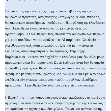
Συνέπεια της προηγουμένης αρχής είναι ο σεβασμός προς κάθε
ανθρώπινο πρόσωπο, ανεξαρτήτως καταγωγής, φύλου, παιδείας,
θρησκευτικών πεποιθήσεων, καθώς και η διασφάλιση της ελευθερίας
του. Η ελευθέρια είναι μία από τις πιο κεντρικές ιδέες του
Χριστιανισμού. Ο ελεύθερος Θεός έπλασε τον άνθρωπο ελεύθερο και
για αυτο υπεύθυνο για τις πράξεις του. Αξιοπρέπεια, ελευθερία και
υπευθυνότητα αλληλοπεριχωρούνται. Σχετικά με την ατομική
ελευθερία, όπως παρατηρεί ο Οικουμενικός Πατριάρχης
Βαρθολομαίος: «πρέπει να λεχθεί ότι η ελευθερία μας δεν είναι μόνο
προσωπική αλλά διαπροσωπική. Ως ανθρώπινα όντα δεν δυνάμεθα
να είμεθα γνησίως ελεύθεροι μένοντας εν απομονώσει, αρνούμενοι τη
σχέση μας με τους συνανθρώπους μας. Δυνάμεθα να είμεθα γνησίως
ελεύθεροι εάν γίνωμεν μέρος μιας κοινότητος άλλων ελευθέρων
προσώπων. Η ελευθερία δεν είναι μοναχική, είναι κοινωνική».
Η βιβλική πίστη περί γάμου και οικογένειας διαμόρφωσε τις αρχές για
τη μονογαμία που αποτέλεσε το κύτταρο της ευρωπαϊκής κοινωνίας
και καθόρισε τις σχέσεις των δύο φύλων. Τόνισε και ανέπνευσε την