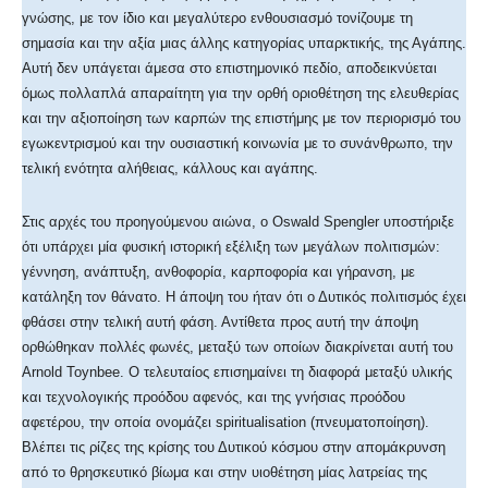
γνώσης, με τον ίδιο και μεγαλύτερο ενθουσιασμό τονίζουμε τη
σημασία και την αξία μιας άλλης κατηγορίας υπαρκτικής, της Αγάπης.
Αυτή δεν υπάγεται άμεσα στο επιστημονικό πεδίο, αποδεικνύεται
όμως πολλαπλά απαραίτητη για την ορθή οριοθέτηση της ελευθερίας
και την αξιοποίηση των καρπών της επιστήμης με τον περιορισμό του
εγωκεντρισμού και την ουσιαστική κοινωνία με το συνάνθρωπο, την
τελική ενότητα αλήθειας, κάλλους και αγάπης.
Στις αρχές του προηγούμενου αιώνα, ο Oswald Spengler υποστήριξε
ότι υπάρχει μία φυσική ιστορική εξέλιξη των μεγάλων πολιτισμών:
γέννηση, ανάπτυξη, ανθοφορία, καρποφορία και γήρανση, με
κατάληξη τον θάνατο. Η άποψη του ήταν ότι ο Δυτικός πολιτισμός έχει
φθάσει στην τελική αυτή φάση. Αντίθετα προς αυτή την άποψη
ορθώθηκαν πολλές φωνές, μεταξύ των οποίων διακρίνεται αυτή του
Arnold Toynbee. Ο τελευταίος επισημαίνει τη διαφορά μεταξύ υλικής
και τεχνολογικής προόδου αφενός, και της γνήσιας προόδου
αφετέρου, την οποία ονομάζει spiritualisation (πνευματοποίηση).
Βλέπει τις ρίζες της κρίσης του Δυτικού κόσμου στην απομάκρυνση
από το θρησκευτικό βίωμα και στην υιοθέτηση μίας λατρείας της