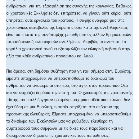
ανθρώπων, για την εξασφάλιση της συνοχής της κοινωνίας. Βεβαίως,
οι χριστιανικές Εκκλησίες δεν επιτρέπεται να γίνουν ούτε κύριοι, ούτε
υπηρέτες, ούτε εργαλείο του κράτους. H σαφής αναφορά μας στις
χριστιανικές καταβολές της Ευρώπης ούτε κατά της ανεξιθρησκείας
είναι ούτε κατά της συνύπαρξης με ανθρώπους άλλων θρησκευτικών
παραδόσεων ή φιλοσοφικών αντιλήψεων. Ακριβώς το αντίθετο. Το
νηφάλιο χριστιανικό πνεύμα εξασφαλίζει τον ειλικρινή σεβασμό στην
αξία του κάθε ανθρώπινου προσώπου και λαού.
Πιο άμεσα, στη δημόσια συζήτηση που γίνεται σήμερα στην Ευρώπη,
είμαστε υποχρεωμένοι να υπερασπισθούμε το δικαίωμα του
ανθρώπου να αναφέρεται στο ιερό, στο άγιο, στον προσωπικό Θεό
και να εκφράζει δημόσια την πίστη του. Ο χλευασμός της χριστιανικής
πίστης που καλλιέργησαν ορισμένοι μαχητικοί αθεϊστικοί κύκλοι, δεν
έχει θέση σε μια Ευρώπη, η οποία στηρίζεται στο σεβασμό της
προσωπικής ελευθερίας. Είμαστε υποχρεωμένοι να υπερασπισθούμε
το δικαίωμα των Εκκλησιών μας να ρυθμίζουν ελεύθερα τη
συμπεριφορά τους σύμφωνα με τις δικές τους παραδόσεις και να
διακηρύσσουν δημόσια τις χριστιανικές τους πεποιθήσεις.