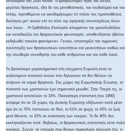
Ιανουαρίου του 2000 τόνισε: «Προσβλέπομεν προς τας άλλας
μεγάλας θρησκείας, ιδία δε τας μονοθεϊστικάς, του Ιουδαϊσμού και του
Ισλάμ, προτιθέμενοι να οικοδομήσωμεν έτι πλέον τας προϋποθέσεις
διαλόγου μετ’ αυτών επί τω τέλει της ειρηνικής συνυπάρξεως όλων
των λαών… Η Ορθόδοξος Εκκλησία απορρίπτει την μισαλλοδοξίαν
και καταδικάζει τον θρησκευτικόν φανατισμόν, οποθενδήποτε ήθελον
εκδηλωθεί τοιαύτα φαινόμενα». Γενικά, υποστηρίζει την αρμονική
συνύπαρξη των θρησκευτικών κοινοτήτων και μειονοτήτων καθώς και
την ελευθερία συνείδησης του κάθε ανθρώπου και του κάθε λαού.
Το βασικότερο χαρακτηριστικό στη σύγχρονη Ευρώπη είναι το
αυξανόμενο ποσοστό αυτών που δηλώνουν ότι δεν θέλουν να
ανήκουν σε καμιά θρησκεία. Στις χώρες της Ευρωπαϊκής Ενωσης, το
ποσοστό των χριστιανών έχει σημαντικά μειωθεί. Στην Τσεχία πχ. οι
χριστιανοί αποτελούν το 33%. Παλαιότερη στατιστική (του 1990)
ανέφερε ότι σε 15 χώρες της Δυτικής Ευρώπης εδήλωναν κατά μέσο
όρο ότι το 70% πιστεύουν σε Θεό, το 61% σε ψυχή, το 43% σε ζωή
μετά θάνατο, το 33% σε ανάσταση των νεκρών. Το δε 40% δεν
εκκλησιάζονται ποτέ. Βεβαίως, οι θρησκευτικές στατιστικές είναι πολύ
σχετικές. Συχνά, τα στοιχεία που δίνουν προκαλούν σύγχυση (πχ. η