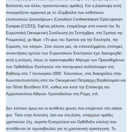
Βαπτιστές και άλλες προτεσταντικές ομάδες). Και η Διάσκεψη αυτή
συνεργάζεται αρμονικά με το «Συμβούλιο των καθολικών
επισκοπικών Διασκέψεων» (Consilium Conferentiarum Episcoporum
Europae [CCEE]). Εφέτος μάλιστα, ετοιμάζουμε από κοινού την 3η
Ευρωπαϊκή Οικουμενική Συνέλευση (το Σεπτέμβριο, στο Σιμπιού της
Ρουμανίας), με θέμα: «Το φως του Χριστού για την Εκκλησία, την
Ευρώπη, τον κόσμο». Στον αιώνα μας, σε επανειλημμένες επίσημες
συναντήσεις ηγετών των Ευρωπαϊκών Εκκλησιών έχει διακηρυχθεί
αυτή η ανάγκη, όπως το προαναφερθέν Μήνυμα των Προκαθημένων
των Ορθοδόξων Εκκλησιών στο πανηγυρικό συλλείτουργο στη
Βηθλεέμ στις 7 Ιανουαρίου 2000. Τελευταίως, στις διακηρύξεις στην
Κωνσταντινούπολη από τον Οικουμενικό Πατριάρχη Βαρθολομαίο και
τον Πάπα Βενέδικτο XVI, καθώς και κατά την Επίσκεψη του
Αρχιεπισκόπου Αθηνών Χριστοδούλου στη Ρώμη, κτλ.
Δεν λείπουν όμως και οι αντίθετες φωνές που επιμένουν στο status
quo. Τόσο στην Ανατολή, όσο και στη Δύση, υπάρχουν ομάδες
χριστιανών (πχ. ακραίοι Ευαγγελικοί και Ορθόδοξοι κύκλοι) που
αντιτίθενται σε πρωτοβουλίες για τη χριστιανική προσέγγιση. Το