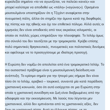
κυριολεξία σημαίνει «το να αγωνίζεται, να παλεύει κανείς» και
μπορεί καλύτερα να αποδοθεί ως «πάλη» («αγώνας»). Ορισμένοι
μουσουλμάνοι υποστηρίζουν ότι η Τζιχάντ αναφέρεται στην
πνευματική πάλη, άλλοι ότι στηρίζει την άμυνα κατά της διαφθοράς
της πίστης και της ηθικής και όχι τον επιθετικό πόλεμο. Αλλά αυτές οι
ερμηνείες δεν είναι αποδεκτές από τους ακραίους ισλαμιστές, οι
οποίοι σε πολλές χώρες επηρεάζουν την πλειοψηφία. Το Ισλάμ όμως
στο σύνολό του δεν ταυτίζεται με την τρομοκρατία. Κρύβει επίσης
πολύ σημαντικές θρησκευτικές, πνευματικές και πολιτιστικές δυνάμεις
και οφείλουμε να το προσεγγίσουμε με ιδιαίτερη προσοχή.
Η Ευρώπη δεν νομίζω ότι απειλείται από ένα τρομοκρατικό Ισλάμ. Το
πιο ουσιαστικό πρόβλημα είναι η μουσουλμανική διείσδυση και
ανάπτυξη. Το κρίσιμο σημείο για την ήπειρό μας σήμερα δεν είναι
τόσο ότι το Ισλάμ, αραβικό – τουρκικό, συναντά μία κατά παράδοση
χριστιανική κοινωνία, όσο ότι αυτό εισέρχεται σε μια Ευρώπη στην
οποία η χριστιανική συνείδηση και ζωή είναι διαβρωμένες από την
αδιαφορία και την εκκοσμίκευση. Με λαούς που λέγονται μεν
χριστιανικοί, αλλά δεν εμπνέονται από τις χριστιανικές αξίες, δεν
ζουν τη χριστιανική πίστη. Αυτό το έλλειμμα πίστης, με τα