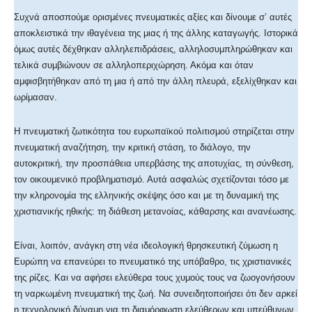
Συχνά αποσπούμε ορισμένες πνευματικές αξίες και δίνουμε σ’ αυτές
αποκλειστικά την ιθαγένεια της μιας ή της άλλης καταγωγής. Ιστορικά
όμως αυτές δέχθηκαν αλληλεπιδράσεις, αλληλοσυμπληρώθηκαν και
τελικά συμβιώνουν σε αλληλοπεριχώρηση. Ακόμα και όταν
αμφισβητήθηκαν από τη μια ή από την άλλη πλευρά, εξελίχθηκαν και
ωρίμασαν.
Η πνευματική ζωτικότητα του ευρωπαϊκού πολιτισμού στηρίζεται στην
πνευματική αναζήτηση, την κριτική στάση, το διάλογο, την
αυτοκριτική, την προσπάθεια υπερβάσης της αποτυχίας, τη σύνθεση,
τον οικουμενικό προβληματισμό. Αυτά ασφαλώς σχετίζονται τόσο με
την κληρονομία της ελληνικής σκέψης όσο και με τη δυναμική της
χριστιανικής ηθικής: τη διάθεση μετανοίας, κάθαρσης και ανανέωσης.
Είναι, λοιπόν, ανάγκη στη νέα ιδεολογική θρησκευτική ζύμωση η
Ευρώπη να επανεύρει το πνευματικό της υπόβαθρο, τις χριστιανικές
της ρίζες. Και να αφήσει ελεύθερα τους χυμούς τους να ζωογονήσουν
τη ναρκωμένη πνευματική της ζωή. Να συνειδητοποιήσει ότι δεν αρκεί
η τεχνολογική δύναμη για τη διαμόρφωση ελεύθερων και υπεύθυνων