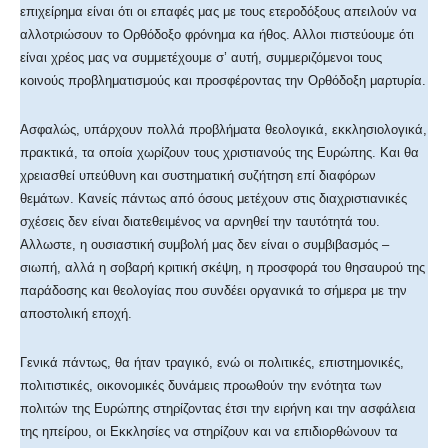
επιχείρημα είναι ότι οι επαφές μας με τους ετεροδόξους απειλούν να
αλλοτριώσουν το Ορθόδοξο φρόνημα κα ήθος. Αλλοι πιστεύουμε ότι
είναι χρέος μας να συμμετέχουμε σ’ αυτή, συμμεριζόμενοι τους
κοινούς προβληματισμούς και προσφέροντας την Ορθόδοξη μαρτυρία.
Ασφαλώς, υπάρχουν πολλά προβλήματα θεολογικά, εκκλησιολογικά,
πρακτικά, τα οποία χωρίζουν τους χριστιανούς της Ευρώπης. Και θα
χρειασθεί υπεύθυνη και συστηματική συζήτηση επί διαφόρων
θεμάτων. Κανείς πάντως από όσους μετέχουν στις διαχριστιανικές
σχέσεις δεν είναι διατεθειμένος να αρνηθεί την ταυτότητά του.
Αλλωστε, η ουσιαστική συμβολή μας δεν είναι ο συμβιβασμός –
σιωπή, αλλά η σοβαρή κριτική σκέψη, η προσφορά του θησαυρού της
παράδοσης και θεολογίας που συνδέει οργανικά το σήμερα με την
αποστολική εποχή.
Γενικά πάντως, θα ήταν τραγικό, ενώ οι πολιτικές, επιστημονικές,
πολιτιστικές, οικονομικές δυνάμεις προωθούν την ενότητα των
πολιτών της Ευρώπης στηρίζοντας έτσι την ειρήνη και την ασφάλεια
της ηπείρου, οι Εκκλησίες να στηρίζουν και να επιδιορθώνουν τα