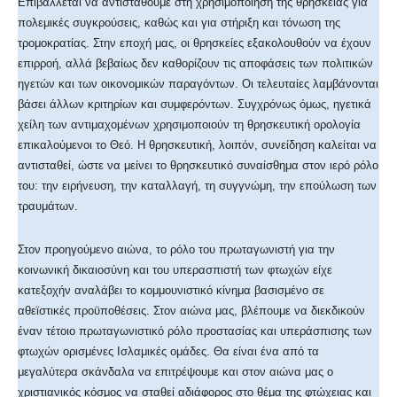
Επιβάλλεται να αντισταθούμε στη χρησιμοποίηση της θρησκείας για
πολεμικές συγκρούσεις, καθώς και για στήριξη και τόνωση της
τρομοκρατίας. Στην εποχή μας, οι θρησκείες εξακολουθούν να έχουν
επιρροή, αλλά βεβαίως δεν καθορίζουν τις αποφάσεις των πολιτικών
ηγετών και των οικονομικών παραγόντων. Οι τελευταίες λαμβάνονται
βάσει άλλων κριτηρίων και συμφερόντων. Συγχρόνως όμως, ηγετικά
χείλη των αντιμαχομένων χρησιμοποιούν τη θρησκευτική ορολογία
επικαλούμενοι το Θεό. H θρησκευτική, λοιπόν, συνείδηση καλείται να
αντισταθεί, ώστε να μείνει το θρησκευτικό συναίσθημα στον ιερό ρόλο
του: την ειρήνευση, την καταλλαγή, τη συγγνώμη, την επούλωση των
τραυμάτων.
Στον προηγούμενο αιώνα, το ρόλο του πρωταγωνιστή για την
κοινωνική δικαιοσύνη και του υπερασπιστή των φτωχών είχε
κατεξοχήν αναλάβει το κομμουνιστικό κίνημα βασισμένο σε
αθεϊστικές προϋποθέσεις. Στον αιώνα μας, βλέπουμε να διεκδικούν
έναν τέτοιο πρωταγωνιστικό ρόλο προστασίας και υπεράσπισης των
φτωχών ορισμένες Ισλαμικές ομάδες. Θα είναι ένα από τα
μεγαλύτερα σκάνδαλα να επιτρέψουμε και στον αιώνα μας ο
χριστιανικός κόσμος να σταθεί αδιάφορος στο θέμα της φτώχειας και