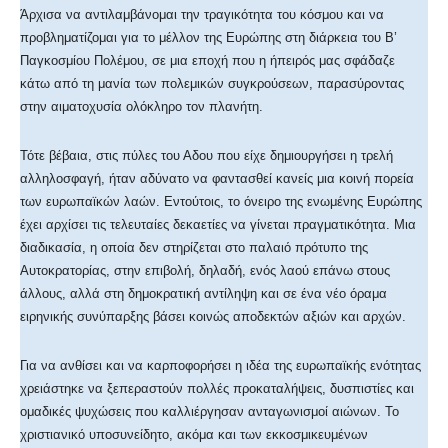
Άρχισα να αντιλαμβάνομαι την τραγικότητα του κόσμου και να
προβληματίζομαι για το μέλλον της Ευρώπης στη διάρκεια του Β’
Παγκοσμίου Πολέμου, σε μια εποχή που η ήπειρός μας σφάδαζε
κάτω από τη μανία των πολεμικών συγκρούσεων, παρασύροντας
στην αιματοχυσία ολόκληρο τον πλανήτη.
Τότε βέβαια, στις πύλες του Αδου που είχε δημιουργήσει η τρελή
αλληλοσφαγή, ήταν αδύνατο να φαντασθεί κανείς μια κοινή πορεία
των ευρωπαϊκών λαών. Εντούτοις, το όνειρο της ενωμένης Ευρώπης
έχει αρχίσει τις τελευταίες δεκαετίες να γίνεται πραγματικότητα. Μια
διαδικασία, η οποία δεν στηρίζεται στο παλαιό πρότυπο της
Αυτοκρατορίας, στην επιβολή, δηλαδή, ενός λαού επάνω στους
άλλους, αλλά στη δημοκρατική αντίληψη και σε ένα νέο όραμα
ειρηνικής συνύπαρξης βάσει κοινώς αποδεκτών αξιών και αρχών.
Για να ανθίσει και να καρποφορήσει η ιδέα της ευρωπαϊκής ενότητας
χρειάστηκε να ξεπεραστούν πολλές προκαταλήψεις, δυσπιστίες και
ομαδικές ψυχώσεις που καλλιέργησαν ανταγωνισμοί αιώνων. Το
χριστιανικό υποσυνείδητο, ακόμα και των εκκοσμικευμένων