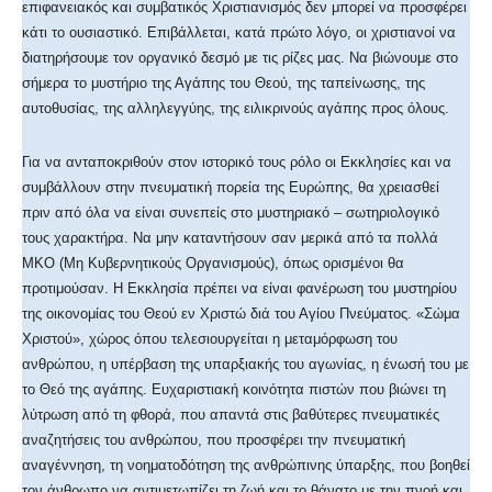
επιφανειακός και συμβατικός Χριστιανισμός δεν μπορεί να προσφέρει
κάτι το ουσιαστικό. Επιβάλλεται, κατά πρώτο λόγο, οι χριστιανοί να
διατηρήσουμε τον οργανικό δεσμό με τις ρίζες μας. Να βιώνουμε στο
σήμερα το μυστήριο της Αγάπης του Θεού, της ταπείνωσης, της
αυτοθυσίας, της αλληλεγγύης, της ειλικρινούς αγάπης προς όλους.
Για να ανταποκριθούν στον ιστορικό τους ρόλο οι Εκκλησίες και να
συμβάλλουν στην πνευματική πορεία της Ευρώπης, θα χρειασθεί
πριν από όλα να είναι συνεπείς στο μυστηριακό – σωτηριολογικό
τους χαρακτήρα. Να μην καταντήσουν σαν μερικά από τα πολλά
ΜΚΟ (Μη Κυβερνητικούς Οργανισμούς), όπως ορισμένοι θα
προτιμούσαν. Η Εκκλησία πρέπει να είναι φανέρωση του μυστηρίου
της οικονομίας του Θεού εν Χριστώ διά του Αγίου Πνεύματος. «Σώμα
Χριστού», χώρος όπου τελεσιουργείται η μεταμόρφωση του
ανθρώπου, η υπέρβαση της υπαρξιακής του αγωνίας, η ένωσή του με
το Θεό της αγάπης. Ευχαριστιακή κοινότητα πιστών που βιώνει τη
λύτρωση από τη φθορά, που απαντά στις βαθύτερες πνευματικές
αναζητήσεις του ανθρώπου, που προσφέρει την πνευματική
αναγέννηση, τη νοηματοδότηση της ανθρώπινης ύπαρξης, που βοηθεί
τον άνθρωπο να αντιμετωπίζει τη ζωή και το θάνατο με την πνοή και