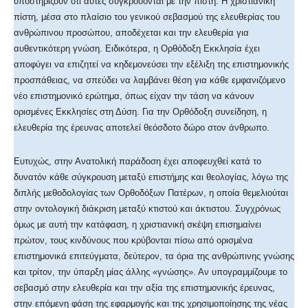
υποστηρίζουν ότι αυτές συγκρούονται με την πίστη. Η χριστιανική
πίστη, μέσα στο πλαίσιο του γενικού σεβασμού της ελευθερίας του
ανθρώπινου προσώπου, αποδέχεται και την ελευθερία για
αυθεντικότερη γνώση. Ειδικότερα, η Ορθόδοξη Εκκλησία έχει
αποφύγει να επιζητεί να κηδεμονεύσει την εξέλιξη της επιστημονικής
προσπάθειας, να σπεύδει να λαμβάνει θέση για κάθε εμφανιζόμενο
νέο επιστημονικό ερώτημα, όπως είχαν την τάση να κάνουν
ορισμένες Εκκλησίες στη Δύση. Για την Ορθόδοξη συνείδηση, η
ελευθερία της έρευνας αποτελεί θεόσδοτο δώρο στον άνθρωπο.
Ευτυχώς, στην Ανατολική παράδοση έχει αποφευχθεί κατά το
δυνατόν κάθε σύγκρουση μεταξύ επιστήμης και θεολογίας, λόγω της
διπλής μεθοδολογίας των Ορθοδόξων Πατέρων, η οποία θεμελιούται
στην οντολογική διάκριση μεταξύ κτιστού και άκτιστου. Συγχρόνως
όμως με αυτή την κατάφαση, η χριστιανική σκέψη επισημαίνει
πρώτον, τους κινδύνους που κρύβονται πίσω από ορισμένα
επιστημονικά επιτεύγματα, δεύτερον, τα όρια της ανθρώπινης γνώσης
και τρίτον, την ύπαρξη μίας άλλης «γνώσης». Αν υπογραμμίζουμε το
σεβασμό στην ελευθερία και την αξία της επιστημονικής έρευνας,
στην επόμενη φάση της εφαρμογής και της χρησιμοποίησης της νέας