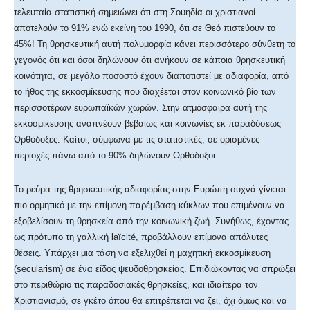
τελευταία στατιστική σημειώνει ότι στη Σουηδία οι χριστιανοί
αποτελούν το 91% ενώ εκείνη του 1990, ότι σε Θεό πιστεύουν το
45%! Τη θρησκευτική αυτή πολυμορφία κάνει περισσότερο σύνθετη το
γεγονός ότι και όσοι δηλώνουν ότι ανήκουν σε κάποια θρησκευτική
κοινότητα, σε μεγάλο ποσοστό έχουν διαποτιστεί με αδιαφορία, από
το ήθος της εκκοσμίκευσης που διαχέεται στον κοινωνικό βίο των
περισσοτέρων ευρωπαϊκών χωρών. Στην ατμόσφαιρα αυτή της
εκκοσμίκευσης αναπνέουν βεβαίως και κοινωνίες εκ παραδόσεως
Ορθόδοξες. Καίτοι, σύμφωνα με τις στατιστικές, σε ορισμένες
περιοχές πάνω από το 90% δηλώνουν Ορθόδοξοι.
Το ρεύμα της θρησκευτικής αδιαφορίας στην Ευρώπη συχνά γίνεται
πιο ορμητικό με την επίμονη παρέμβαση κύκλων που επιμένουν να
εξοβελίσουν τη θρησκεία από την κοινωνική ζωή. Συνήθως, έχοντας
ως πρότυπο τη γαλλική laïcité, προβάλλουν επίμονα απόλυτες
θέσεις. Υπάρχει μια τάση να εξελιχθεί η μαχητική εκκοσμίκευση
(secularism) σε ένα είδος ψευδοθρησκείας. Επιδιώκοντας να σπρώξει
στο περιθώριο τις παραδοσιακές θρησκείες, και ιδιαίτερα τον
Χριστιανισμό, σε γκέτο όπου θα επιτρέπεται να ζει, όχι όμως και να