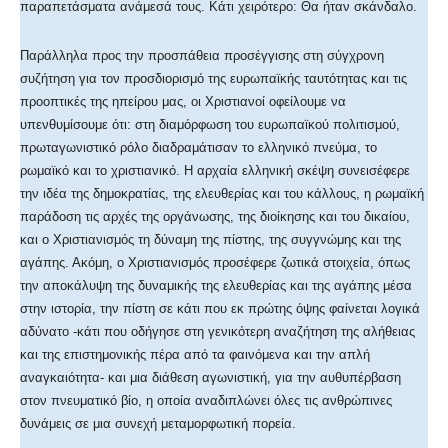
παραπετάσματα ανάμεσά τους. Κάτι χειρότερο: Θα ήταν σκάνδαλο.
Παράλληλα προς την προσπάθεια προσέγγισης στη σύγχρονη
συζήτηση για τον προσδιορισμό της ευρωπαϊκής ταυτότητας και τις
προοπτικές της ηπείρου μας, οι Χριστιανοί οφείλουμε να
υπενθυμίσουμε ότι: στη διαμόρφωση του ευρωπαϊκού πολιτισμού,
πρωταγωνιστικό ρόλο διαδραμάτισαν το ελληνικό πνεύμα, το
ρωμαϊκό και το χριστιανικό. Η αρχαία ελληνική σκέψη συνεισέφερε
την ιδέα της δημοκρατίας, της ελευθερίας και του κάλλους, η ρωμαϊκή
παράδοση τις αρχές της οργάνωσης, της διοίκησης και του δικαίου,
και ο Χριστιανισμός τη δύναμη της πίστης, της συγγνώμης και της
αγάπης. Ακόμη, ο Χριστιανισμός προσέφερε ζωτικά στοιχεία, όπως
την αποκάλυψη της δυναμικής της ελευθερίας και της αγάπης μέσα
στην ιστορία, την πίστη σε κάτι που εκ πρώτης όψης φαίνεται λογικά
αδύνατο -κάτι που οδήγησε στη γενικότερη αναζήτηση της αλήθειας
και της επιστημονικής πέρα από τα φαινόμενα και την απλή
αναγκαιότητα- και μια διάθεση αγωνιστική, για την αυθυπέρβαση
στον πνευματικό βίο, η οποία αναδιπλώνει όλες τις ανθρώπινες
δυνάμεις σε μια συνεχή μεταμορφωτική πορεία.