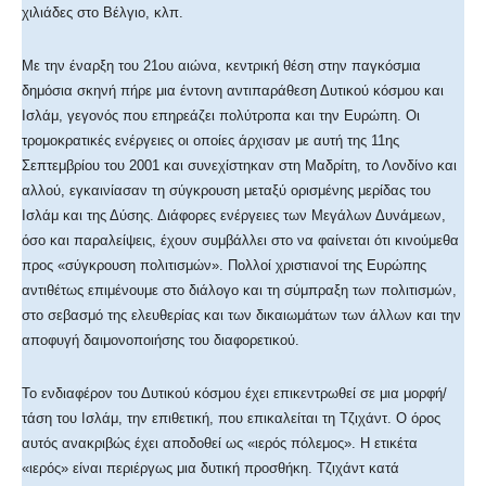
χιλιάδες στο Βέλγιο, κλπ.
Με την έναρξη του 21ου αιώνα, κεντρική θέση στην παγκόσμια
δημόσια σκηνή πήρε μια έντονη αντιπαράθεση Δυτικού κόσμου και
Ισλάμ, γεγονός που επηρεάζει πολύτροπα και την Ευρώπη. Οι
τρομοκρατικές ενέργειες οι οποίες άρχισαν με αυτή της 11ης
Σεπτεμβρίου του 2001 και συνεχίστηκαν στη Μαδρίτη, το Λονδίνο και
αλλού, εγκαινίασαν τη σύγκρουση μεταξύ ορισμένης μερίδας του
Ισλάμ και της Δύσης. Διάφορες ενέργειες των Μεγάλων Δυνάμεων,
όσο και παραλείψεις, έχουν συμβάλλει στο να φαίνεται ότι κινούμεθα
προς «σύγκρουση πολιτισμών». Πολλοί χριστιανοί της Ευρώπης
αντιθέτως επιμένουμε στο διάλογο και τη σύμπραξη των πολιτισμών,
στο σεβασμό της ελευθερίας και των δικαιωμάτων των άλλων και την
αποφυγή δαιμονοποιήσης του διαφορετικού.
Το ενδιαφέρον του Δυτικού κόσμου έχει επικεντρωθεί σε μια μορφή/
τάση του Ισλάμ, την επιθετική, που επικαλείται τη Τζιχάντ. Ο όρος
αυτός ανακριβώς έχει αποδοθεί ως «ιερός πόλεμος». Η ετικέτα
«ιερός» είναι περιέργως μια δυτική προσθήκη. Τζιχάντ κατά