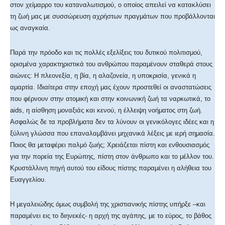
στον χείμαρρο του καταναλωτισμού, ο οποίος απειλεί να κατακλύσει
τη ζωή μας με συσσώρευση αχρήστων πραγμάτων που προβάλλονται
ως αναγκαία.
Παρά την πρόοδο και τις πολλές εξελίξεις του δυτικού πολιτισμού,
ορισμένα χαρακτηριστικά του ανθρώπου παραμένουν σταθερά στους
αιώνες: Η πλεονεξία, η βία, η αλαζονεία, η υποκρισία, γενικά η
αμαρτία. Ιδιαίτερα στην εποχή μας έχουν προστεθεί οι αναστατώσεις
που φέρνουν στην ατομική και στην κοινωνική ζωή τα ναρκωτικά, το
aids, η αίσθηση μοναξιάς και κενού, η έλλειψη νοήματος στη ζωή.
Ασφαλώς δε τα προβλήματα δεν τα λύνουν οι γενικόλογες ιδέες και η
ξύλινη γλώσσα που επαναλαμβάνει μηχανικά λέξεις με ιερή σημασία.
Ποιος θα μεταφέρει παλμό ζωής; Χρειάζεται πίστη και ενθουσιασμός
για την πορεία της Ευρώπης, πίστη στον άνθρωπο και το μέλλον του.
Κρυστάλλινη πηγή αυτού του είδους πίστης παραμένει η αλήθεια του
Ευαγγελίου.
Η μεγαλειώδης όμως συμβολή της χριστιανικής πίστης υπήρξε –και
παραμένει εις το διηνεκές- η αρχή της αγάπης, με το εύρος, το βάθος