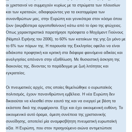
οι χριστιανοί να συμμαχούν κυρίως με τα στρώματα των πλουσίων
και των κραταιών, αδιαφορώντας για τα εκατομμύρια των
συνανθρώπων μας, στην Ευρώπη και γενικότερα στον κόσμο όπου
ζουν (ακριβέστερα αργοπεθαίνουν) κάτω από το όριο της φτώχειας.
Οπως χαρακτηριστικά παρατήρησε πρόσφατα ο Μοχάμαντ Γιούνους
(Νόμπελ Ειρήνης του 2006), το 60% των κατοίκων της γης ζει μόνο με
το 6% των πόρων της. Η παρουσία της Εκκλησίας οφείλει να είναι
αδιάκοπα προφητική και κριτική στα διάφορα φαινόμενα αδικίας και
αναλγησίας απέναντι στην εξαθλίωση. Με θυσιαστική άσκηση της
διακονίας της, δίνοντας το παράδειγμα με ζωή λιτότητας και
εγκρατείας.
Οι πνευματικές αρχές, στις οποίες θεμελιώθηκε ο ευρωπαϊκός
πολιτισμός, έχουν πανανθρώπινη εμβέλεια. Η νέα Ευρώπη δεν
δικαιούται να κλεισθεί στον εαυτό της και να ενεργεί με βάση τα
εκάστοτε δικά της συμφέροντα. Είχε και έχει οικουμενική ευθύνη. Το
οικουμενικό αυτό όραμα, άμεση συνέπεια της χριστιανικής
συνείδησης, αποτελεί μία αναμφισβήτητη πνευματική ευρωπαϊκή
αξία. Η Ευρώπη, που στον προηγούμενο αιώνα αντιμετώπισε