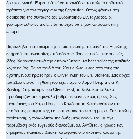
δρα κοινωνικά. Εμμεσα ζητεί να προωθήσει το παλαιό σοβιετικό
πρότυπο για τον περιορισμό της θρησκείας. Οπως φάνηκε στη
διαδικασία της σύνταξης του Ευρωπαϊκού Συντάγματος, οι
φονταμενταλιστές της laïcité πέτυχαν να έχουν αποφασιστική
επιρροή.
Παράλληλα με το ρεύμα της εκκοσμίκευσης, το κοινό της Ευρώπης
επηρεάζεται τελευταίως από αόριστες θρησκευτικές μεταφυσικές
ιδέες. Χαρακτηριστικά την αποκαλύπτουν τα best seller της παιδικής
λογοτεχνίας. Για τα παιδιά του 20ου αιώνα, ένας από τους πιο
αγαπημένους ήρωες ήταν ο Oliver Twist του Ch. Dickens. Στις αρχές
του 21ου αιώνα, τη θέση του έχει πάρει ο Χάρυ Πότερ της G.K.
Rowling. Στην ιστορία του Oliver Twist, το Καλό και το Κακό
προσδιορίζονται σε μεγάλο βαθμό με κοινωνικούς όρους. Στις
περιπέτειες του Χάρυ Πότερ, το Καλό και το Κακό ανήκουν στη
σφαίρα της μεταφυσικής και εκπορεύονται από τη μοίρα. Στην πρώτη
περίπτωση, η τραγικότητα της ζωής μεταμορφώνεται με την
παρέμβαση ενός ευγενούς διανοούμενου. Αντίθετα, ο ήρωας των
σημερινών παιδικών βρίσκει καταφύγιο στο σκοτεινό κόσμο της