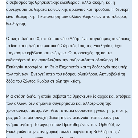
ο σεβασμός της θρησκευτικής ελευθερίας, αλλά ακόμη, και η
συνεργασία σε θέματα κοινωνικής αρμονίας και προόδου. Η δεύτερη
είναι θεωρητική: Η κατανόηση των άλλων θρησκειών από πλευράς
θεολογικής.
Οπως η ζωή του Χριστού -του νέου Αδάμ- έχει παγκόσμιες συνέπειες,
το ίδιο και η ζωή του μυστικού Σώματός Του, της Εκκλησίας, έχει
παγκόσμια εμβέλεια και ενέργεια. Οι προσευχές της και τα
ενδιαφέροντά της αγκαλιάζουν την ανθρωπότητα ολόκληρη. Η
Εκκλησία προσφέρει τη Θεία Ευχαριστία και τη δοξολογία της υπέρ
των πάντων. Ενεργεί υπέρ του κόσμου ολοκλήρου. Ακτινοβολεί τη
δόξα του ζώντος Κυρίου σε όλη την κτίση.
Μια στάση ζωής, η οποία σέβεται τις θρησκευτικές αρχές και απόψεις
των άλλων, δεν σημαίνει συγκρητισμό και αλλοτρίωση της
χριστιανικής πίστης. Αντίθετα, απαιτεί ουσιαστική γνώση της πίστης
μας μαζί με μία συνεχή βίωση της εν μετανοία, ταπεινοσύνη και
γνήσια αγάπη. Το μήνυμα των Προκαθημένων των Ορθοδόξων
Εκκλησιών στην πανηγυρική συλλειτουργία στη Βηθλεέμ στις 7