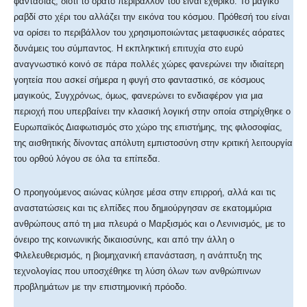
φαντασίας, διότι το ορατό περιβάλλον του είναι εχθρικό. Το μαγικό
ραβδί στο χέρι του αλλάζει την εικόνα του κόσμου. Πρόθεσή του είναι
να ορίσει το περιβάλλον του χρησιμοποιώντας μεταφυσικές αόρατες
δυνάμεις του σύμπαντος. Η εκπληκτική επιτυχία στο ευρύ
αναγνωστικό κοινό σε πάρα πολλές χώρες φανερώνει την ιδιαίτερη
γοητεία που ασκεί σήμερα η φυγή στο φανταστικό, σε κόσμους
μαγικούς, Συγχρόνως, όμως, φανερώνει το ενδιαφέρον για μια
περιοχή που υπερβαίνει την κλασική λογική στην οποία στηρίχθηκε ο
Ευρωπαϊκός Διαφωτισμός στο χώρο της επιστήμης, της φιλοσοφίας,
της αισθητικής δίνοντας απόλυτη εμπιστοσύνη στην κριτική λειτουργία
του ορθού λόγου σε όλα τα επίπεδα.
Ο προηγούμενος αιώνας κύλησε μέσα στην επιρροή, αλλά και τις
αναστατώσεις και τις ελπίδες που δημιούργησαν σε εκατομμύρια
ανθρώπους από τη μια πλευρά ο Μαρξισμός και ο Λενινισμός, με το
όνειρο της κοινωνικής δικαιοσύνης, και από την άλλη ο
Φιλελευθερισμός, η βιομηχανική επανάσταση, η ανάπτυξη της
τεχνολογίας που υποσχέθηκε τη λύση όλων των ανθρώπινων
προβλημάτων με την επιστημονική πρόοδο.