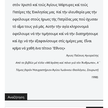
στόν Χριστό καί τούς Ἁγίους Μάρτυρες καί τούς
Πατέρες τῆς Ἐκκλησίας μας. Καί τήν ἐλευθερία μας τήν
ὀφείλουμε στούς ἥρωες τῆς Πατρίδας μας πού ἔχυσαν
τό αἷμα τους γιά μᾶς. Αὐτήν τήν ἁγία κληρονομιά
ὀφείλουμε νά τήν τιμήσουμε καί νά τήν διατηρήσουμε
καί ὄχι νά τήν ἐξαφανίσουμε στίς ἡμέρες μας. Εἶναι
κρῖμα νά χαθῆ ἕνα τέτοιο Ἔθνος»
Άγιος Παΐσιος Αγιορείτης
Από το βιβλίο μέ τίτλο «Μέ ἀγάπη καί πόνο γιά τόν Ἄνθρωπο», Α΄
Τόμος (Ἱερόν Ἡσυχαστήριον Ἁγίου Ἰωάννου Θεολόγου, Σουρωτή
1998).
Αναζήτηση