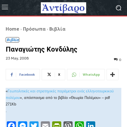
Home
Πρόσωπα
Βιβλία
Βιβλία
Παναγιώτης Κονδύλης
23 May, 2008
0
Facebook
X
WhatsApp
«
Γεωπολιτικές και στρατηγικές παράμετροι ενός ελληνοτουρκικού
πολέμου
», απόσπασμα από το βιβλίο «Θεωρία Πολέμου» – pdf
271Kb
.
F
M
T
E
Pr
W
W
Li