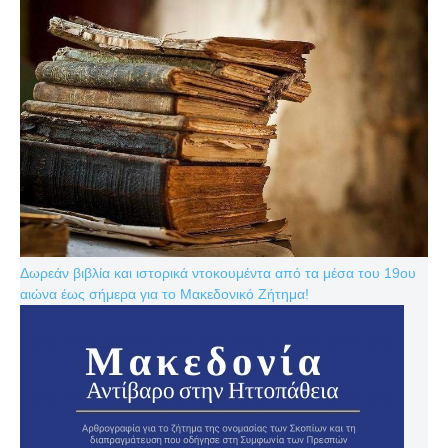
Δωρεάν βιβλία και ιστορικά ντοκουμέντα από τα μέσα του 19ου
αιώνα έως σήμερα για το Μακεδονικό Ζήτημα!