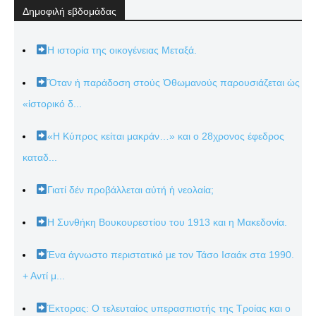
Δημοφιλή εβδομάδας
Η ιστορία της οικογένειας Μεταξά.
Ὅταν ἡ παράδοση στούς Ὀθωμανούς παρουσιάζεται ὡς
«ἱστορικό δ...
«Η Κύπρος κείται μακράν…» και ο 28χρονος έφεδρος
καταδ...
Γιατί δέν προβάλλεται αὐτή ἡ νεολαία;
Η Συνθήκη Βουκουρεστίου του 1913 και η Μακεδονία.
Ένα άγνωστο περιστατικό με τον Τάσο Ισαάκ στα 1990.
+ Αντί μ...
Έκτορας: Ο τελευταίος υπερασπιστής της Τροίας και ο