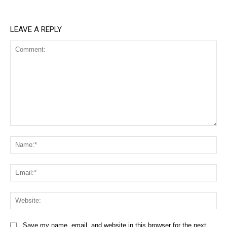
LEAVE A REPLY
Comment:
Na
Ema
Web
Save my name, email, and website in this browser for the next