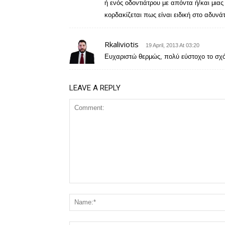
ή ενός οδοντιάτρου με απόντα ή/και μια
κορδακίζεται πως είναι ειδική στο αδυ
Rkaliviotis
19 April, 2013 At 03:20
Ευχαριστώ θερμώς, πολύ εύστοχο το σχό
LEAVE A REPLY
Comment: