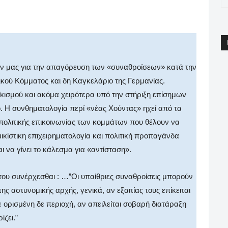
pp
Email
Print
Viber
ών μας για την απαγόρευση των «συναθροίσεων» κατά την
ικού Κόμματος και δη Καγκελάριο της Γερμανίας.
ϊκισμού και ακόμα χειρότερα υπό την στήριξη επίσημων
 Η συνθηματολογία περί «νέας Χούντας» ηχεί από τα
ολιτικής επικοινωνίας των κομμάτων που θέλουν να
ικίστικη επιχειρηματολογία και πολιτική προπαγάνδα
ι να γίνει το κάλεσμα για «αντίσταση».
του συνέρχεσθαι : …”Oι υπαίθριες συναθροίσεις μπορούν
 αστυνομικής αρχής, γενικά, αν εξαιτίας τους επίκειται
 ορισμένη δε περιοχή, αν απειλείται σοβαρή διατάραξη
ίζει.”