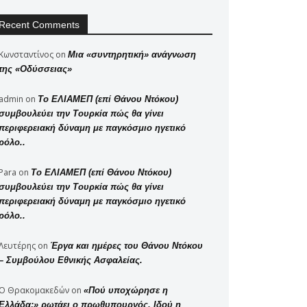
Recent Comments
Κωνσταντίνος
on
Μια «συντηρητική» ανάγνωση
της «Οδύσσειας»
admin
on
Το ΕΛΙΑΜΕΠ (επί Θάνου Ντόκου)
συμβουλεύει την Τουρκία πώς θα γίνει
περιφερειακή δύναμη με παγκόσμιο ηγετικό
ρόλο..
Para
on
Το ΕΛΙΑΜΕΠ (επί Θάνου Ντόκου)
συμβουλεύει την Τουρκία πώς θα γίνει
περιφερειακή δύναμη με παγκόσμιο ηγετικό
ρόλο..
Λευτέρης
on
Έργα και ημέρες του Θάνου Ντόκου
– Συμβούλου Εθνικής Ασφαλείας.
Ο Θρακομακεδών
on
«Πού υποχώρησε η
Ελλάδα;» ρωτάει ο πρωθυπουργός. Ιδού η