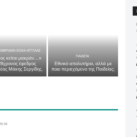
ΕΜΒΡΙΑΝΆ-ΕΟΚΑ-ΑΤΤΊΛΑΣ
ΠΑΙΔΕΊΑ
ος κείται μακράν…»
 28χρονος έφεδρος
Εθνικό απολυτήριο, αλλά με
έας Μάκης Σεργίδης.
ποιο περιεχόμενο της Παιδείας;
 20:34