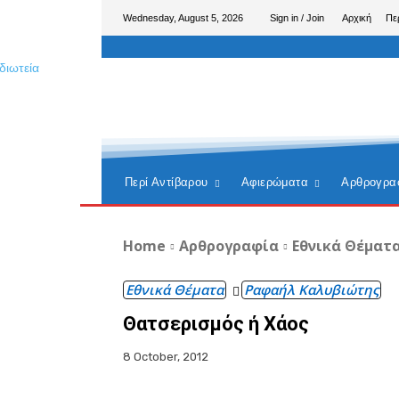
Wednesday, August 5, 2026
Sign in / Join
Αρχική
Πε
Περί Αντίβαρου
Αφιερώματα
Αρθρογρα
Home
Αρθρογραφία
Εθνικά Θέματ
Εθνικά Θέματα
Ραφαήλ Καλυβιώτης
Θατσερισμός ή Χάος
8 October, 2012