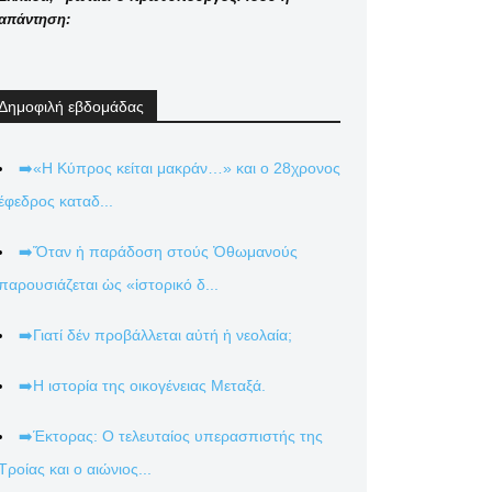
απάντηση:
Δημοφιλή εβδομάδας
➡️«Η Κύπρος κείται μακράν…» και ο 28χρονος
έφεδρος καταδ...
➡️Ὅταν ἡ παράδοση στούς Ὀθωμανούς
παρουσιάζεται ὡς «ἱστορικό δ...
➡️Γιατί δέν προβάλλεται αὐτή ἡ νεολαία;
➡️Η ιστορία της οικογένειας Μεταξά.
➡️Έκτορας: Ο τελευταίος υπερασπιστής της
Τροίας και ο αιώνιος...