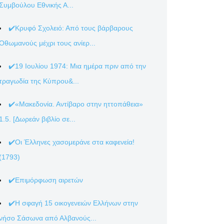
Συμβούλου Εθνικής Α...
✔️Κρυφό Σχολειό: Από τους βάρβαρους
Οθωμανούς μέχρι τους ανίερ...
✔️19 Ιουλίου 1974: Μια ημέρα πριν από την
τραγωδία της Κύπρου&...
✔️«Μακεδονία. Αντίβαρο στην ηττοπάθεια»
1.5. [Δωρεάν βιβλίο σε...
✔️Οι Έλληνες χασομεράνε στα καφενεία!
(1793)
✔️Επιμόρφωση αιρετών
✔️Η σφαγή 15 οικογενειών Ελλήνων στην
νήσο Σάσωνα από Αλβανούς...