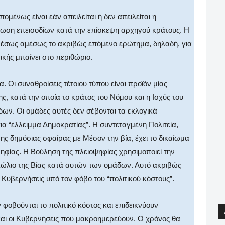
ομένως είναι εάν απειλείται ή δεν απειλείται η
τωση επεισοδίων κατά την επίσκεψη αρχηγού κράτους. Η
αμέσως αμέσως το ακριβώς επόμενο ερώτημα, δηλαδή, για
ικής μπαίνει στο περιθώριο.
. Οι συναθροίσεις τέτοιου τύπου είναι προϊόν μίας
, κατά την οποία το κράτος του Νόμου και η Ισχύς του
ων. Οι ομάδες αυτές δεν σέβονται τα εκλογικά
α “έλλειμμα Δημοκρατίας”. Η συντεταγμένη Πολιτεία,
ης δημόσιας σφαίρας με Μέσον την βία, έχει το δικαίωμα
ηφίας. Η Βούληση της πλειοψηφίας χρησιμοποιεί την
πώλιο της Βίας κατά αυτών των ομάδων. Αυτό ακριβώς
Κυβερνήσεις υπό τον φόβο του “πολιτικού κόστους”.
εν φοβούνται το πολιτικό κόστος και επιδεικνύουν
ι και οι Κυβερνήσεις που μακροημερεύουν. Ο χρόνος θα