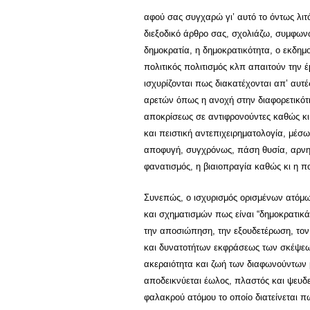
αφού σας συγχαρώ γι’ αυτό το όντως λιτ
διεξοδικό άρθρο σας, σχολιάζω, συμφωνώ
δημοκρατία, η δημοκρατικότητα, ο εκδημ
πολιτικός πολιτισμός κλπ απαιτούν την
ισχυρίζονται πως διακατέχονται απ’ αυτές
αρετών όπως η ανοχή στην διαφορετικότ
αποκρίσεως σε αντιφρονούντες καθώς κι 
και πειστική αντεπιχειρηματολογία, μέσω
αποφυγή, συγχρόνως, πάση θυσία, αρνητ
φανατισμός, η βιαιοπραγία καθώς κι η π
Συνεπώς, ο ισχυρισμός ορισμένων ατόμω
και σχηματισμών πως είναι “δημοκρατικά”
την αποσιώπηση, την εξουδετέρωση, τον
και δυνατοτήτων εκφράσεως των σκέψεων
ακεραιότητα και ζωή των διαφωνούντων 
αποδεικνύεται έωλος, πλαστός και ψευδ
φαλακρού ατόμου το οποίο διατείνεται π