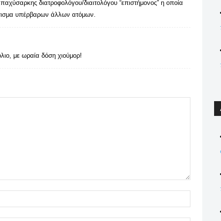
ς παχύσαρκης διατροφολόγου/διαιτολόγου “επιστήμονος” η οποία
νάτισμα υπέρβαρων άλλων ατόμων.
λιο, με ωραία δόση χιούμορ!
Name:*