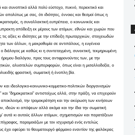
ό και συνοπτικό αλλά πολύ εύστοχο, πυκνό, περιεκτικό και
ν απολύτως με σας, ότι ιδιότητες, έννοιες και θεσμοί όπως η
οκρατισμός, η συναλλακτική ευπρέπεια, ο κοινωνικός και
 έμπρακτη απόδειξη εκ μέρους των ατόμων, εθνών και χωρών που
 τις αξίες κι ιδιότητες με την επίδειξη πρωταρχικών, στοιχειωδών
ητα των άλλων, η μακροθυμία σε αντιπάλους, η ευγένεια
ο διάλογος με καθώς κι η συντεταγμένη, συνεκτική, τεκμηριωμένη
 ήρεμου διαλόγου, προς τους αντιφρονούντες των, με την
ικών, αλυσιτελών συμπεριφορών, όπως είναι η μισαλλοδοξία, ο
ολυειδής φραστική, σωματική ή ένοπλη βία.
ν και ιδεολογικο-κοινωνικο-κομματικο-πολιτικών διοργανισμών
 και “δημοκρατικοί” αντιστοίχως αλλά, στην πράξη, να επιχειρούν
 αποκλεισμό, την τρομοκράτηση και την ακύρωση των κινήσεων
, ιδεών κι απόψεων αλλά ακόμα και την ίδια την σωματική
μ’ αυτά κι αυτούς άλλων ατόμων, σχηματισμών και παρατάξεων
επίγραφος, παρομοιάζων με τον ισχυρισμό ενός εντελώς
ως έχει εφεύρει το θαυματουργό φάρμακο εναντίον της φαλάκρας