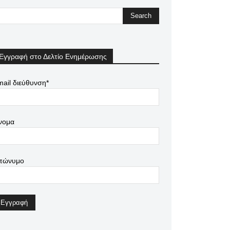
Εγγραφή στο Δελτίο Ενημέρωσης
ail διεύθυνση*
νομα
πώνυμο