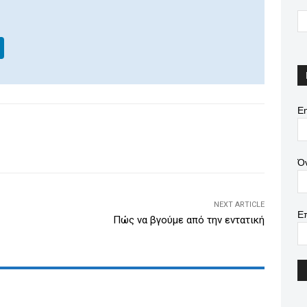
Li
n
k
e
Em
dI
WhatsApp
Email
Print
Viber
n
Ό
NEXT ARTICLE
Ε
Πώς να βγούμε από την εντατική