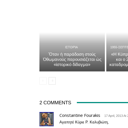
ΙΣΤΟΡΊΑ
1955-ΣΕΠΤ
Ὅταν ἡ παράδοση στούς
«Η Κύπρ
Ὀθωμανούς παρουσιάζεται ὡς
και ο
«ἱστορικό δίδαγμα»
καταδρομ
2 COMMENTS
Constantine Fourakis
17 April, 2013 At
Αγαπητέ Κύριε Ρ. Καλυβιώτη,