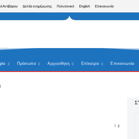
ρί Αντίβαρου
Δελτία ενημέρωσης
Πολυτονικό
English
Επικοινωνία
φία
Πρόσωπα
Αρχειοθήκη
Επίκαιρα
Επικοινωνία
α
Σ
2