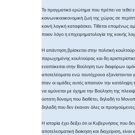
Το πραγματικό ερώτημα που πρέπει να τεθεί επ
κοινωνικοοικονομική ζωή της χώρας σε περίπ
κοινή λογική καταφάσκει. Τίθεται επομένως 
ποιον λόγο η επιχειρηματολογία της κοινής λογ
Η απάντηση βρίσκεται στην πολιτική κουλτούρα
παρωχημένης κουλτούρας και δη αριστερίστικης
εναπόκειται στην Βούληση των διαφόρων ομάδ
αποτελέσματα ενώ ταυτόχρονα εξανίστανται γι
όταν οι ομάδες αυτές απαιτούν την κατάληψη τ
να αμύνεται με όχημα την Βούληση της πλειοψ
ύστατη δύναμη που διαθέτει, δηλαδή το Μονο
δηλαδή που δεν έκαναν όλες οι προηγούμενες 
Η ιστορία έχει δείξει ότι οι Κυβερνήσεις που δ
αποτελεσματική διοίκηση και διαχείριση, είνα