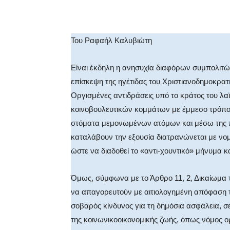
Facebook
X
WhatsA
Του Ραφαήλ Καλυβιώτη
Είναι έκδηλη η ανησυχία διαφόρων συμπολιτ
επίσκεψη της ηγέτιδας του Χριστιανοδημοκρατ
Οργισμένες αντιδράσεις υπό το κράτος του λα
κοινοβουλευτικών κομμάτων με έμμεσο τρόπο.
στόματα μεμονωμένων ατόμων και μέσω της π
καταλάβουν την εξουσία διατρανώνεται με νομ
ώστε να διαδοθεί το «αντι-χουντικό» μήνυμα κα
Όμως, σύμφωνα με το Άρθρο 11, 2, Δικαίωμα 
να απαγορευτούν με αιτιολογημένη απόφαση της
σοβαρός κίνδυνος για τη δημόσια ασφάλεια, σε
της κοινωνικοοικονομικής ζωής, όπως νόμος ορ