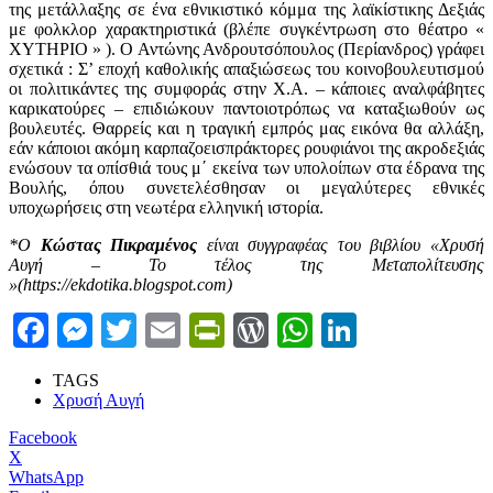
της μετάλλαξης σε ένα εθνικιστικό κόμμα της λαϊκίστικης Δεξιάς
με φολκλορ χαρακτηριστικά (βλέπε συγκέντρωση στο θέατρο «
ΧΥΤΗΡΙΟ » ). Ο Αντώνης Ανδρουτσόπουλος (Περίανδρος) γράφει
σχετικά : Σ’ εποχή καθολικής απαξιώσεως του κοινοβουλευτισμού
οι πολιτικάντες της συμφοράς στην Χ.Α. – κάποιες αναλφάβητες
καρικατούρες – επιδιώκουν παντοιοτρόπως να καταξιωθούν ως
βουλευτές. Θαρρείς και η τραγική εμπρός μας εικόνα θα αλλάξη,
εάν κάποιοι ακόμη καρπαζοεισπράκτορες ρουφιάνοι της ακροδεξιάς
ενώσουν τα οπίσθιά τους μ΄ εκείνα των υπολοίπων στα έδρανα της
Βουλής, όπου συνετελέσθησαν οι μεγαλύτερες εθνικές
υποχωρήσεις στη νεωτέρα ελληνική ιστορία.
*Ο
Κώστας Πικραμένος
είναι συγγραφέας του βιβλίου «Χρυσή
Αυγή – Το τέλος της Μεταπολίτευσης
»(https://ekdotika.blogspot.com)
Facebook
Messenger
Twitter
Email
PrintFriendly
WordPress
WhatsApp
LinkedIn
TAGS
Χρυσή Αυγή
Facebook
X
WhatsApp