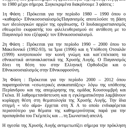
το 1980 μέχρι σήμερα. Συγκεκριμένα διακρίνουμε 3 φάσεις :
1η Φάση : Πρόκειται για την περίοδο 1980 – 1990 όπου ο
«καθαρός» Εθνικοσοσιαλισμός/Παγανισμός αποτελούσε τη βάση
των ιδεολογικών αρχών της οργάνωσης. Ο Ιουδαιοχριστιανισμός
εθεωρείτο εκφραστής του φιλελευθερισμού σε αντίθεση με το
Παγανισμό που εξέφραζε τον Εθνικοσοσιαλισμό.
2η Φάση : Πρόκειται για την περίοδο 1990 – 2000 όπου το
Μακεδονικό (1992-93), τα Ίμια (1996) και η Υπόθεση Οτσαλάν
(1999) κινητοποιούν την κοινή γνώμη και κατ΄επέκταση τα
εθνικιστικά αντανακλαστικά της Χρυσής Αυγής. Ο Παγανισμός
δίνει τη θέση του στην Ελληνική Ορθοδοξία και ο
Εθνικοσοσιαλισμός στην Εθνικοφροσύνη.
3η Φάση : Πρόκειται για την περίοδο 2000 – 2012 όπου
παρατηρούνται «εσωτερικές ανακατατάξεις» λόγω της υπόθεσης
Περίανδρου και της αποχώρησης της ομάδας Κουσουμβρή και
Γκέκα. Η λαθρομετανάστευση και η εγκληματικότητα λαμβάνουν
κυρίαρχη θέση στη θεματολογία της Χρυσής Αυγής. Την ίδια
στιγμή « νέο αίμα» έρχεται στη Χ Α το οποίο ενδιαφέρεται
περισσότερο για θέματα της καθημερινότητας παρά για την
προπαγάνδα του Γκέμπελς και …τη Σιωνιστική απειλή.
Η ηγεσία της Χρυσής Αυγής αντιμετωπίζει σήμερα την πρόκληση