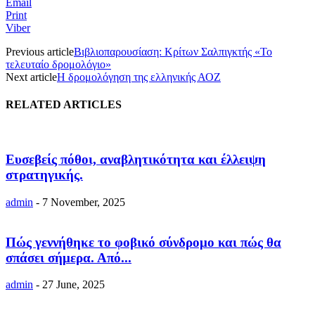
Email
Print
Viber
Previous article
Βιβλιοπαρουσίαση: Κρίτων Σαλπιγκτής «Το
τελευταίο δρομολόγιο»
Next article
Η δρομολόγηση της ελληνικής ΑΟΖ
RELATED ARTICLES
Ευσεβείς πόθοι, αναβλητικότητα και έλλειψη
στρατηγικής.
admin
-
7 November, 2025
Πώς γεννήθηκε το φοβικό σύνδρομο και πώς θα
σπάσει σήμερα. Από...
admin
-
27 June, 2025