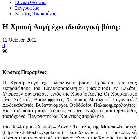
Εθνικά Θέματα
Συγγραφέας
Κώστας Πικραμένος
Η Χρυσή Αυγή έχει ιδεολογική βάση;
12 October, 2012
0
98
Κώστας Πικραμένος
Η Χρυσή Αυγή έχει ιδεολογική βάση; Πρόκειται για τους
εκπροσώπους του Εθνικοσοσιαλισμού (Ναζισμού) εν Ελλάδι;
Υπάρχουν συνιστώσες εντός της Χρυσής Αυγής; Οι Χρυσαυγίτες
είναι Ναζιστές, Βασιλόφρονες, Χουντικοί, Μεταξικοί, Παγανιστές/
Δωδεκαθεϊστές, Βυζαντινομάχοι, Ορθόδοξοι, Παλαιοημερολογίτες;
Και κατά πόσο μπορεί κάποιος να είναι Ναζιστής και Ορθόδοξος
ταυτόχρονα; Παγανιστής και Χουντικός παράλληλα;
Στο βιβλίο μου «Χρυσή – Αυγή : Το τέλος της Μεταπολίτευσης»
(https://ekdotika.blogspot.com) καταδεικνύεται η ιδεολογική
σύγχυση που χαρακτηρίζει τη φρασεολογία της Χρυσής Αυγής από