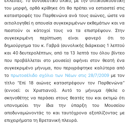
ελλειπές. Το συνοδευτικό υλικό, με την οπτικοακουστική
του μορφή, ορθά κρίθηκε ότι θα πρέπει να εστιαστεί στις
καταστροφές του Παρθενώνα ανά τους αιώνες, ώστε να
αιτιολογηθεί η απουσία συγκεκριμένων εκθεμάτων και να
πιεστούν οι κάτοχοί τους να τα επιστρέψουν. Στην
συγκεκριμένη περίπτωση είναι φανερό ότι το
δημιούργημα του κ. Γαβρά (συνολικής διάρκειας 1 λεπτού
και 40 δευτερολέπτων, από τα 13 λεπτά του όλου βίντεο
που προβάλλεται στο μουσείο) αφήνει στον θεατή ένα
συγκεκριμένο μήνυμα, που περιγράφτηκε καλύτερα από
το
πρωτοσέλιδο σχόλιο των Νέων στις 28/7/2009
με τον
τίτλο “Επί 18 αιώνες καταστρέφουν τον Παρθενώνα”
(εννοεί: οι Χριστιανοί). Αυτό το μήνυμα ήθελε ο
σκηνοθέτης να περάσει στους θεατές του και εκτιμώ ότι
υπονομεύει την ίδια την ύπαρξη του Μουσείου
αποδυναμώνοντάς το και ταυτόχρονα εξοπλίζοντας με
επιχειρήματα τη Βρετανική πλευρά.