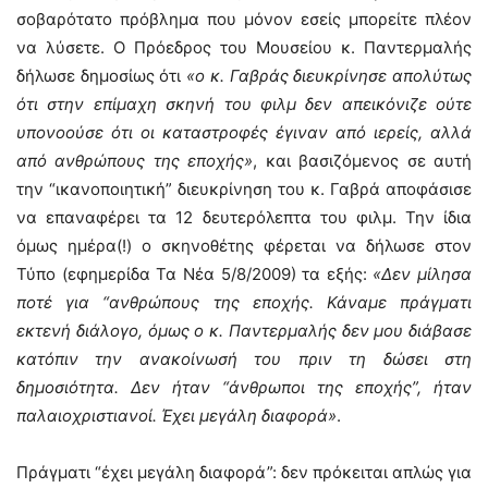
σοβαρότατο πρόβλημα που μόνον εσείς μπορείτε πλέον
να λύσετε. Ο Πρόεδρος του Μουσείου κ. Παντερμαλής
δήλωσε δημοσίως ότι
«ο κ. Γαβράς διευκρίνησε απολύτως
ότι στην επίμαχη σκηνή του φιλμ δεν απεικόνιζε ούτε
υπονοούσε ότι οι καταστροφές έγιναν από ιερείς, αλλά
από ανθρώπους της εποχής»
, και βασιζόμενος σε αυτή
την “ικανοποιητική” διευκρίνηση του κ. Γαβρά αποφάσισε
να επαναφέρει τα 12 δευτερόλεπτα του φιλμ. Την ίδια
όμως ημέρα(!) ο σκηνοθέτης φέρεται να δήλωσε στον
Τύπο (εφημερίδα Τα Νέα 5/8/2009) τα εξής:
«Δεν μίλησα
ποτέ για “ανθρώπους της εποχής. Κάναμε πράγματι
εκτενή διάλογο, όμως ο κ. Παντερμαλής δεν μου διάβασε
κατόπιν την ανακοίνωσή του πριν τη δώσει στη
δημοσιότητα. Δεν ήταν “άνθρωποι της εποχής”, ήταν
παλαιοχριστιανοί. Έχει μεγάλη διαφορά»
.
Πράγματι “έχει μεγάλη διαφορά”: δεν πρόκειται απλώς για