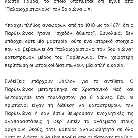
Κώστα Γαβρά, το οποίο υποτίθεται ότι έγινε από
“Παλαιοχριστιανούς” τον 5ο αιώνα μ.Χ.
Υπάρχει πλήθος αναφορών από το 1018 ως το 1674 ότι ο
Παρθενώνας ήτανε “σχεδόν άθικτος”. Συνολικά, δεν
υπάρχει ούτε μία μαρτυρία, ούτε ένα ιστορικό στοιχείο
που να βεβαιώνει ότι “παλαιοχριστιανοί του 5ου αιώνα”
κατέστρεψαν μέρος του Παρθενώνα. Στην χειρότερη
περίπτωση οι ιστορικοί διατυπώνουν μία απλή εικασία.
Ενδείξεις υπάρχουν μάλλον για το αντίθετο. Ο
Παρθενώνας μετατράπηκε σε Χριστιανικό Ναό και
λειτούργησε έτσι τουλάχιστον για 8 αιώνες. Εάν οι
Χριστιανοί είχαν τη διάθεση να καταστρέψουν τον
Παρθενώνα ή εάν έστω θεωρούσαν ενοχλητικές τις
αναπαραστάσεις ή φερ’ ειπείν τα αγάλματα στους
αρχαίους Θεούς, τότε κάποιος αναμφισβήτητα σε όλο
αυτό το διάστημα θα είχε προβεί στις αντίστοιχες πράξεις.