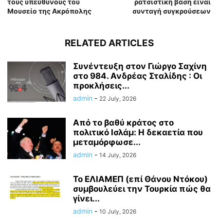
τους υπεύθυνους του
ρατσιστική βάση είναι
Μουσείο της Ακρόπολης
συνταγή συγκρούσεων
RELATED ARTICLES
Συνέντευξη στον Γιώργο Σαχίνη
στο 984. Ανδρέας Σταλίδης : Οι
προκλήσεις...
admin
-
22 July, 2026
Από το βαθύ κράτος στο
πολιτικό Ισλάμ: Η δεκαετία που
μεταμόρφωσε...
admin
-
14 July, 2026
Το ΕΛΙΑΜΕΠ (επί Θάνου Ντόκου)
συμβουλεύει την Τουρκία πώς θα
γίνει...
admin
-
10 July, 2026