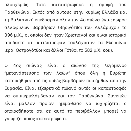
ολοσχερώς. Τότε καταστράφηκε η οροφή του
Παρθενώνα. Εκτός από αυτούς στην κυρίως Ελλάδα και
τη Βαλκανική επέδραμαν όλον τον 4ο αιώνα ένας σωρός
αλλόφυλων βαρβάρων (Βησιγότθοι του Αλλάρυχου το
396 μ.Χ., οι οποίοι δεν ήταν Χριστιανοί και είναι ιστορικά
αποδεκτό ότι κατέστρεψαν τουλάχιστον τα Ελευσίνια
ιερά, Οστρογότθοι και άλλοι Γότθοι το 582 μ.Χ. κοκ).
Ο 4ος αιώνας είναι ο αιώνας της λεγόμενος
“μετανάστευσης των λαών” όπου όλη η Ευρώπη
κατοικήθηκε από τις ορδές βαρβάρων που ήρθαν από την
Ευρασία. Είναι εξαιρετικά πιθανό αυτές οι καταστροφές
να συμπεριελάμβαναν και τον Παρθενώνα. Συνεπώς
είναι μάλλον προϊόν ημιμάθειας να ισχυρίζεται ο
οποιοσδήποτε ότι σε αυτό το περιβάλλον μπορεί να
γνωρίζει ποιος κατέστρεψε τι.