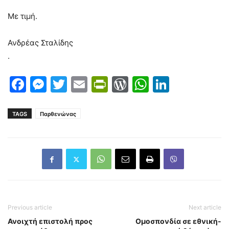
Με τιμή.
Ανδρέας Σταλίδης
.
Facebook
Messenger
Twitter
Email
PrintFriendly
WordPress
WhatsAp
LinkedI
TAGS
Παρθενώνας
Previous article
Next article
Ανοιχτή επιστολή προς
Ομοσπονδία σε εθνική-