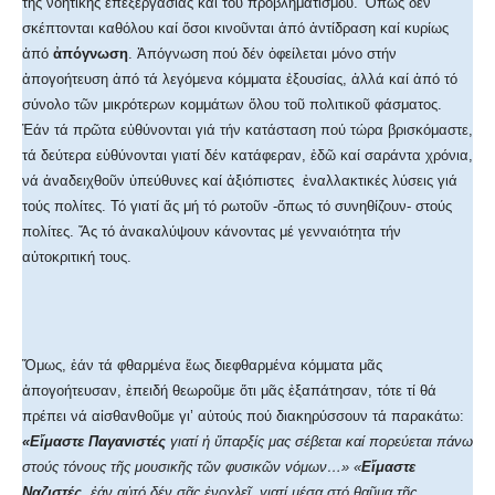
τῆς νοητικῆς ἐπεξεργασίας καί τοῦ προβληματισμοῦ. Ὅπως δέν
σκέπτονται καθόλου καί ὅσοι κινοῦνται ἀπό ἀντίδραση καί κυρίως
ἀπό
ἀπόγνωση
. Ἀπόγνωση πού δέν ὀφείλεται μόνο στήν
ἀπογοήτευση ἀπό τά λεγόμενα κόμματα ἐξουσίας, ἀλλά καί ἀπό τό
σύνολο τῶν μικρότερων κομμάτων ὅλου τοῦ πολιτικοῦ φάσματος.
Ἐάν τά πρῶτα εὐθύνονται γιά τήν κατάσταση πού τώρα βρισκόμαστε,
τά δεύτερα εὐθύνονται γιατί δέν κατάφεραν, ἐδῶ καί σαράντα χρόνια,
νά ἀναδειχθοῦν ὑπεύθυνες καί ἀξιόπιστες ἐναλλακτικές λύσεις γιά
τούς πολίτες. Τό γιατί ἄς μή τό ρωτοῦν -ὅπως τό συνηθίζουν- στούς
πολίτες. Ἄς τό ἀνακαλύψουν κάνοντας μέ γενναιότητα τήν
αὐτοκριτική τους.
Ὅμως, ἐάν τά φθαρμένα ἕως διεφθαρμένα κόμματα μᾶς
ἀπογοήτευσαν, ἐπειδή θεωροῦμε ὅτι μᾶς ἐξαπάτησαν, τότε τί θά
πρέπει νά αἰσθανθοῦμε γι’ αὐτούς πού διακηρύσσουν τά παρακάτω:
«Εἴμαστε Παγανιστές
γιατί ἡ ὕπαρξίς μας σέβεται καί πορεύεται πάνω
στούς τόνους τῆς μουσικῆς τῶν φυσικῶν νόμων…» «
Εἴμαστε
Ναζιστές
, ἐάν αὐτό δέν σᾶς ἐνοχλεῖ, γιατί μέσα στό θαῦμα τῆς