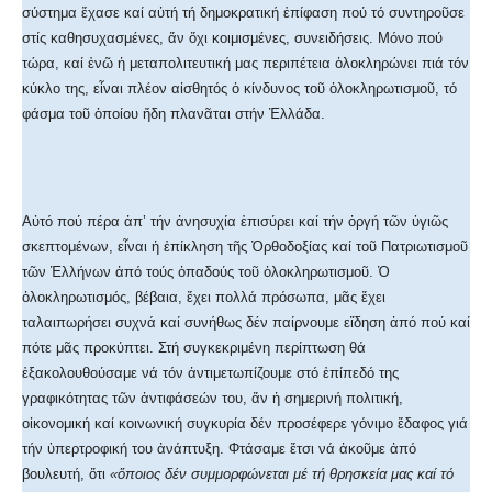
σύστημα ἔχασε καί αὐτή τή δημοκρατική ἐπίφαση πού τό συντηροῦσε
στίς καθησυχασμένες, ἄν ὄχι κοιμισμένες, συνειδήσεις. Μόνο πού
τώρα, καί ἐνῶ ἡ μεταπολιτευτική μας περιπέτεια ὁλοκληρώνει πιά τόν
κύκλο της, εἶναι πλέον αἰσθητός ὁ κίνδυνος τοῦ ὁλοκληρωτισμοῦ, τό
φάσμα τοῦ ὁποίου ἤδη πλανᾶται στήν Ἑλλάδα.
Αὐτό πού πέρα ἀπ’ τήν ἀνησυχία ἐπισύρει καί τήν ὀργή τῶν ὑγιῶς
σκεπτομένων, εἶναι ἡ ἐπίκληση τῆς Ὀρθοδοξίας καί τοῦ Πατριωτισμοῦ
τῶν Ἑλλήνων ἀπό τούς ὀπαδούς τοῦ ὁλοκληρωτισμοῦ. Ὁ
ὁλοκληρωτισμός, βέβαια, ἔχει πολλά πρόσωπα, μᾶς ἔχει
ταλαιπωρήσει συχνά καί συνήθως δέν παίρνουμε εἴδηση ἀπό πού καί
πότε μᾶς προκύπτει. Στή συγκεκριμένη περίπτωση θά
ἐξακολουθούσαμε νά τόν ἀντιμετω­πίζουμε στό ἐπίπεδό της
γραφικότητας τῶν ἀντιφάσεών του, ἄν ἡ σημερινή πολιτική,
οἰκονομική καί κοινωνική συγκυρία δέν προσέφερε γόνιμο ἔδαφος γιά
τήν ὑπερτροφική του ἀνάπτυξη. Φτάσαμε ἔτσι νά ἀκοῦμε ἀπό
βουλευτή, ὅτι
«ὅποιος δέν συμμορφώνεται μέ τή θρησκεία μας καί τό