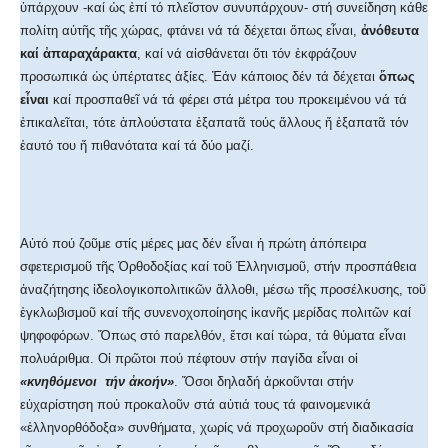
ὑπάρχουν -καί ὡς ἐπί τό πλεῖστον συνυπάρχουν- στή συνείδηση κάθε
πολίτη αὐτῆς τῆς χώρας, φτάνει νά τά δέχεται ὅπως εἶναι,
ἀνόθευτα
καί ἀπαραχάρακτα
, καί νά αἰσθάνεται ὅτι τόν ἐκφράζουν
προσωπικά ὡς ὑπέρτατες ἀξίες. Ἐάν κάποιος δέν τά δέχεται
ὅπως
εἶναι
καί προσπαθεῖ νά τά φέρει στά μέτρα του προκειμένου νά τά
ἐπικαλεῖται, τότε ἁπλούστατα ἐξαπατᾶ τούς ἄλλους ἤ ἐξαπατᾶ τόν
ἑαυτό του ἤ πιθανότατα καί τά δύο μαζί.
Αὐτό πού ζοῦμε στίς μέρες μας δέν εἶναι ἡ πρώτη ἀπόπειρα
σφετερισμοῦ τῆς Ὀρθοδοξίας καί τοῦ Ἑλληνισμοῦ, στήν προσπάθεια
ἀναζήτησης ἰδεολογικοπολιτικῶν ἄλλοθι, μέσω τῆς προσέλκυσης, τοῦ
ἐγκλωβισμοῦ καί τῆς συνενοχοποίησης ἱκανῆς μερίδας πολιτῶν καί
ψηφοφόρων. Ὅπως στό παρελθόν, ἔτσι καί τώρα, τά θύματα εἶναι
πολυάριθμα. Οἱ πρῶτοι πού πέφτουν στήν παγίδα εἶναι οἱ
«κνηθόμενοι τήν ἀκοήν»
. Ὅσοι δηλαδή ἀρκοῦνται στήν
εὐχαρίστηση πού προκαλοῦν στά αὐτιά τους τά φαινομενικά
«ἑλληνορθόδοξα» συνθήματα, χωρίς νά προχωροῦν στή διαδικασία