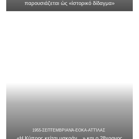
παρουσιάζεται ὡς «ἱστορικό δίδαγμα»
1955-ΣΕΠΤΕΜΒΡΙΑΝΆ-ΕΟΚΑ-ΑΤΤΊΛΑΣ
«Η Κύπρος κείται μακράν…» και ο 28χρονος