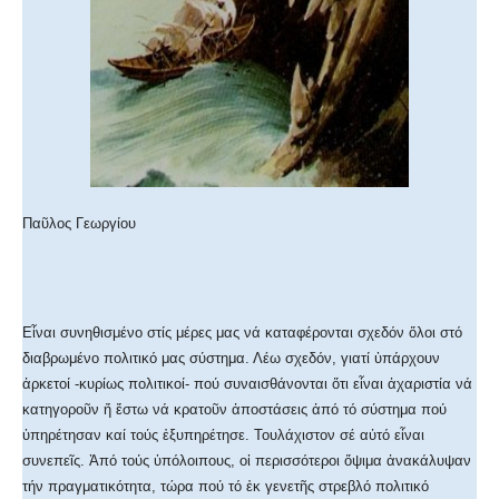
Παῦλος Γεωργίου
Εἶναι συνηθισμένο στίς μέρες μας νά καταφέρονται σχεδόν ὅλοι στό
διαβρωμένο πολιτικό μας σύστημα. Λέω σχεδόν, γιατί ὑπάρχουν
ἀρκετοί -κυρίως πολιτικοί- πού συναισθάνονται ὅτι εἶναι ἀχαριστία νά
κατηγοροῦν ἤ ἔστω νά κρατοῦν ἀποστάσεις ἀπό τό σύστημα πού
ὑπηρέτησαν καί τούς ἐξυπηρέτησε. Τουλάχιστον σέ αὐτό εἶναι
συνεπεῖς. Ἀπό τούς ὑπόλοιπους, οἱ περισσότεροι ὄψιμα ἀνακάλυψαν
τήν πραγμα­τικότητα, τώρα πού τό ἐκ γενετῆς στρεβλό πολιτικό