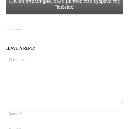
Εθνικό απολυτήριο, αλλά με ποιο περιεχόμενο της
Παιδείας;
LEAVE A REPLY
Comment:
Na
Ema