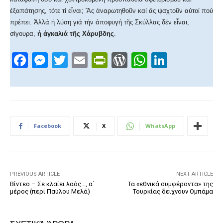
ἐξαπάτησης, τότε τί εἶναι; Ἄς ἀναρωτηθοῦν καί ἄς ψαχτοῦν αὐτοί πού
πρέπει. Ἀλλά ἡ λύση γιά τήν ἀποφυγή τῆς Σκύλλας δέν εἶναι,
σίγουρα,
ἡ ἀγκαλιά τῆς Χάρυβδης
.
F
M
T
E
Pr
W
W
Li
a
e
wi
m
in
or
h
n
c
ss
tt
ail
tF
d
at
k
e
e
er
ri
Pr
s
e
b
n
e
e
A
dI
Facebook
X
WhatsApp
o
g
n
ss
p
n
o
er
dl
p
k
y
PREVIOUS ARTICLE
NEXT ARTICLE
Βίντεο – Σε κλαίει λαός…, α΄
Τα «εθνικά συμφέροντα» της
μέρος (περί Παύλου Μελά)
Τουρκίας δείχνουν Ομπάμα