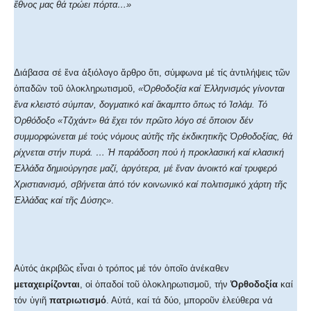
ἔθνος μας θά τρώει πόρτα…»
Διάβασα σέ ἕνα ἀξιόλογο ἄρθρο ὅτι, σύμφωνα μέ τίς ἀντιλήψεις τῶν
ὀπαδῶν τοῦ ὁλοκληρωτισμοῦ,
«Ὀρθοδοξία καί Ἑλληνισμός γίνονται
ἕνα κλειστό σύμπαν, δογματικό καί ἄκαμπτο ὅπως τό Ἰσλάμ. Τό
Ὀρθόδοξο «Τζιχάντ» θά ἔχει τόν πρῶτο λόγο σέ ὅποιον δέν
συμμορφώνεται μέ τούς νόμους αὐτῆς τῆς ἐκδικητικῆς Ὀρθοδοξίας, θά
ρίχνεται στήν πυρά. … Ἡ παράδοση πού ἡ προκλασική καί κλασική
Ἑλλάδα δημιούργησε μαζί, ἀργότερα, μέ ἕναν ἀνοικτό καί τρυφερό
Χριστιανισμό, σβήνεται ἀπό τόν κοινωνικό καί πολιτισμικό χάρτη τῆς
Ἑλλάδας καί τῆς Δύσης»
.
Αὐτός ἀκριβῶς εἶναι ὁ τρόπος μέ τόν ὁποῖο ἀνέκαθεν
μεταχειρίζονται
, οἱ ὀπαδοί τοῦ ὁλοκληρωτισμοῦ, τήν
Ὀρθοδοξία
καί
τόν ὑγιῆ
πατριωτισμό
. Αὐτά, καί τά δύο, μποροῦν ἐλεύθερα νά