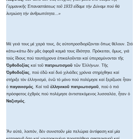
Γερμανικῆς Ἐπαναστάσεως τοῦ 1933 εἴδαμε τήν Δύναμι πού θά
λυτρώση τήν ἀνθρωπότητα…»
Μέ γειά τους μέ χαρά τους, ἄς αὐτοπροσδιορίζονται ὅπως θέλουν. Στό
κάτω-κάτω δέν μᾶς ἀφορᾶ καμιά τους ἰδιότητα. Πρόκειται, ὅμως, γιά
τούς ἴδιους πού ταυτόχρονα ἐπικαλοῦνται καί ὑπεραμύνονται τῆς
Ὀρθοδοξίας
καί τοῦ
πατριωτισμοῦ
τῶν Ἑλλήνων. Τῆς
Ὀρθοδοξίας
, πού ἐδῶ καί δυό χιλιάδες χρόνια στηρίχθηκε καί
στήριξε τόν ἑλληνισμό, ἐνῶ τό μόνο πού πολέμησε καί ξερίζωσε ἦταν
ὁ
παγανισμός
. Καί τοῦ
ἑλληνικοῦ πατριωτισμοῦ
, πού ὁ πιό
πρόσφατος ἐχθρός πού πολέμησε ἀντιστεκόμενος λυσσαλέα, ἦταν ὁ
Ναζισμός
.
Ἄν αὐτά, λοιπόν, δέν συνιστοῦν μία πελώρια ἀντίφαση καί μία
καταφανῆ ὅσο καί χοντροκομένη προσπάθεια σφετερισμοῦ καί