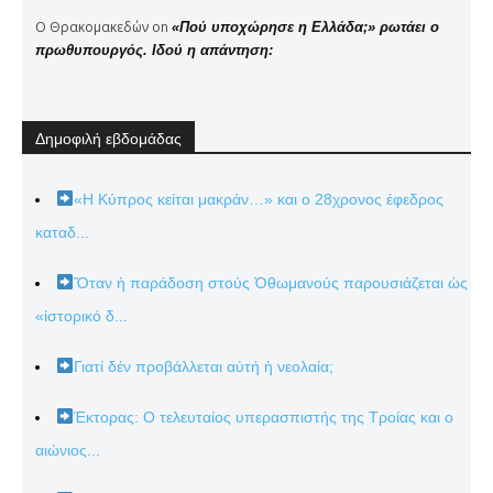
Ο Θρακομακεδών
on
«Πού υποχώρησε η Ελλάδα;» ρωτάει ο
πρωθυπουργός. Ιδού η απάντηση:
Δημοφιλή εβδομάδας
«Η Κύπρος κείται μακράν…» και ο 28χρονος έφεδρος
καταδ...
Ὅταν ἡ παράδοση στούς Ὀθωμανούς παρουσιάζεται ὡς
«ἱστορικό δ...
Γιατί δέν προβάλλεται αὐτή ἡ νεολαία;
Έκτορας: Ο τελευταίος υπερασπιστής της Τροίας και ο
αιώνιος...