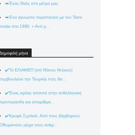
➡️Ένας Θεός στα μέτρα μας.
➡️Ένα άγνωστο περιστατικό με τον Τάσο
Ισαάκ στα 1990. + Αντί μ...
Δημοφιλή μήνα
✔️Το ΕΛΙΑΜΕΠ (επί Θάνου Ντόκου)
συμβουλεύει την Τουρκία πώς θα...
✔️Ένας ιερέας απαντά στην ανθελληνική
προπαγάνδα και απαριθμεί...
✔️Κρυφό Σχολειό: Από τους βάρβαρους
Οθωμανούς μέχρι τους ανίερ...