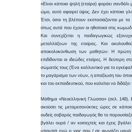
«Είναι κάποια ψηλή (εταίρα) φοράει σανδάλι 
ώμο, αυτό αφαιρεί ύψος. Δεν έχει κάποια γ
Έτσι, όσοι τη βλέπουν εκστασιάζονται με τα ο
όπως αυτά που έχουν οι ηθοποιοί στις κωμωδ
Και συνεχίζεται η παιδαγωγικώς εξονυχ
μεταλλάξεων της εταίρας. Και ακολουθ
αποκολοκύνθωση των μαθητών: Η πρώτη αν
επιδίδονται οι ιδεώδες εταίρες. Η δεύτερη σ
σώματός τους (Ένα καλλυντικό για το εγκέφαλ
το μαγάρισμα των νέων, η απαξίωση του όποι
και του εκπαιδευτικού, που καλείται να διδάξει
Μάθημα «Νεοελληνική Γλώσσα» (σελ. 148). 
ακούσει τις μεταμεσονύκτιες ώρες σε κάπο
ουδείς σοβαρός παιδαγωγός θα το παρουσίαζε κ
βγάλει ουρά / αν κοιταχτείς και έχεις βγάλε
μπαμπά ενώ ο γιος σου / σε φωνάζει μαμά /