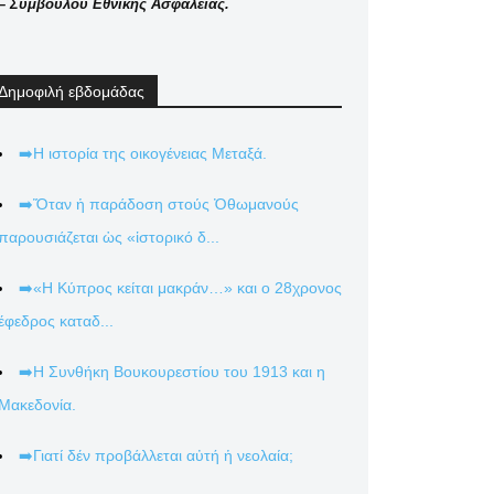
– Συμβούλου Εθνικής Ασφαλείας.
Δημοφιλή εβδομάδας
➡️Η ιστορία της οικογένειας Μεταξά.
➡️Ὅταν ἡ παράδοση στούς Ὀθωμανούς
παρουσιάζεται ὡς «ἱστορικό δ...
➡️«Η Κύπρος κείται μακράν…» και ο 28χρονος
έφεδρος καταδ...
➡️Η Συνθήκη Βουκουρεστίου του 1913 και η
Μακεδονία.
➡️Γιατί δέν προβάλλεται αὐτή ἡ νεολαία;