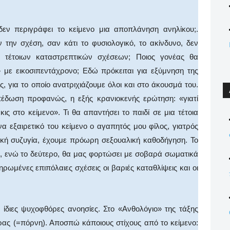
εν περιγράφει το κείμενο μια αποπλάνηση ανηλίκου;.
την σχέση, σαν κάτι το φυσιολογικό, το ακίνδυνο, δεν
η τέτοιων καταστρεπτικών σχέσεων; Ποιος γονέας θα
 με εικοσιπεντάχρονο; Εδώ πρόκειται για εξύμνηση της
, για το οποίο ανατριχιάζουμε όλοι και στο άκουσμά του.
έδωση προφανώς, η εξής κρανιοκενής ερώτηση: «γιατί
ς στο κείμενο». Τι θα απαντήσει το παιδί σε μια τέτοια
εξαιρετικό του κείμενο ο αγαπητός μου φίλος, γιατρός
ική συζυγία, έχουμε πρόωρη σεξουαλική καθοδήγηση. Το
α, ενώ το δεύτερο, θα μας φορτώσει με σοβαρά σωματικά
ρωμένες επιπόλαιες σχέσεις οι βαριές καταθλίψεις και οι
 ίδιες ψυχοφθόρες ανοησίες. Στο «Ανθολόγιο» της τάξης
ίρας (=πόρνη). Αποσπώ κάποιους στίχους από το κείμενο: