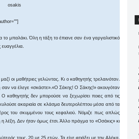
author=””]
α το μπαλάκι. Όλη η τάξη το έπιανε σαν ένα γαργαλιστικό
 ευαγγέλια.
μαζί οι μαθήτριες γελώντας. Κι ο καθηγητής τρελαινόταν.
 σαν να έλεγε «σκάστε».«Ο Σάκης! Ο Σάκης!» ακουγόταν
ε. Ο καθηγητής δεν μπορούσε να ξεχωρίσει ποιες από τις
ι κυλούσε ακαριαία σε κλάσμα δευτερολέπτου μέσα από τα
έρος του σκυμμένου τους κεφαλιού. Νόμιζε πως απλώς
 η λέξη. Δεν ήταν όμως έτσι. Άλλο πράγμα το «Οσάκις» κι
ερός τους, 20 με 25 ετών. Τα είχε φτιάξει με την Αλέκα.