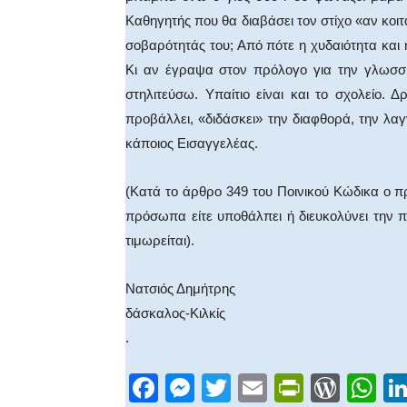
Καθηγητής που θα διαβάσει τον στίχο «αν κοιτ
σοβαρότητάς του; Από πότε η χυδαιότητα και 
Κι αν έγραψα στον πρόλογο για την γλωσσι
στηλιτεύσω. Υπαίτιο είναι και το σχολείο.
προβάλλει, «διδάσκει» την διαφθορά, την λαγν
κάποιος Εισαγγελέας.
(Κατά το άρθρο 349 του Ποινικού Κώδικα ο
πρόσωπα είτε υποθάλπει ή διευκολύνει την 
τιμωρείται).
Νατσιός Δημήτρης
δάσκαλος-Κιλκίς
.
F
M
T
E
Pr
W
W