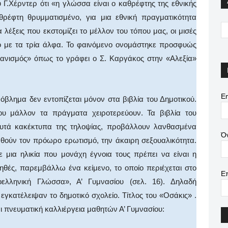
 Γ.Χέρντερ ότι «η γλώσσα είναι ο καθρέφτης της εθνικής
θρέφτη θρυμματισμένο, για μια εθνική πραγματικότητα
 λέξεις που εκστομίζει το μέλλον του τόπου μας, οι μισές
 με τα τρία άλφα. Το φαινόμενο ονομάστηκε προσφυώς
ανισμός» όπως το γράφει ο Σ. Καργάκος στην «Αλεξία»
Em
βλημα δεν εντοπίζεται μόνον στα βιβλία του Δημοτικού.
ου μάλλον τα πράγματα χειροτερεύουν. Τα βιβλία του
αυτά κακέκτυπα της τηλοψίας, προβάλλουν λανθασμένα
Ό
ωθούν τον πρόωρο ερωτισμό, την άκαιρη σεξουαλικότητα.
 μια ηλικία που μονάχη έγνοια τους πρέπει να είναι η
ηθές, παρεμβάλλω ένα κείμενο, το οποίο περιέχεται στο
Ε
ελληνική Γλώσσα», Α’ Γυμνασίου (σελ. 16). Δηλαδή
εγκατέλειψαν το δημοτικό σχολείο. Τίτλος του «Οσάκις» .
πνευματική καλλιέργεια μαθητών Α’ Γυμνασίου: