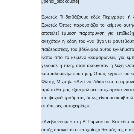
[/penci_blockquote]
Ερωτώ: Τι διαβάζουμε εδώ; Περιγράφει ή δ
Ερωτώ: Όπως παρουσιάζει το κείμενο αυτήν 
αποτελεί έμμεση παρότρυνση για επιδίωξ
ανεχόταν η κόρη του «να βγαίνει ραντεβού»
παιδεραστίας, του βδελυρού αυτού εγκλήματος
Κάτω από το κείμενο «καμαρώνει», για εμπ
γελούσε η τάξη, όταν ακουγόταν η λέξη Οσάκι
«παραλυμένη» ερώτηση; Όπως έγραφε σε ένα 
Φώτης Μιχαήλ: «Αντί να διδάσκεται η αρμον
πρώτο θα μας εξασφαλίσει ευτυχισμένα νιάτ
και ψυχικά τραύματα, όπως είναι οι ακριβοπλη
απόπειρες αυτοχειρίας».
«Ανεβαίνουμε» στη Β’ Γυμνασίου. Και εδώ οι
αυτής επαινείται ο «αρχαίος» θεσμός της ετα