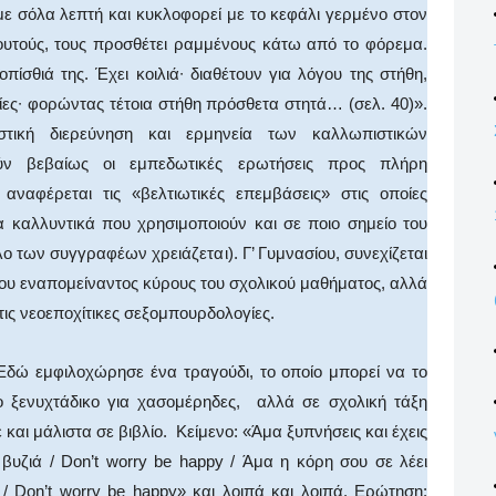
με σόλα λεπτή και κυκλοφορεί με το κεφάλι γερμένο στον
λουτούς, τους προσθέτει ραμμένους κάτω από το φόρεμα.
πίσθιά της. Έχει κοιλιά∙ διαθέτουν για λόγου της στήθη,
ίες∙ φορώντας τέτοια στήθη πρόσθετα στητά… (σελ. 40)».
ιστική διερεύνηση και ερμηνεία των καλλωπιστικών
ούν βεβαίως οι εμπεδωτικές ερωτήσεις προς πλήρη
αφέρεται τις «βελτιωτικές επεμβάσεις» στις οποίες
τα καλλυντικά που χρησιμοποιούν και σε ποιο σημείο του
ο των συγγραφέων χρειάζεται). Γ’ Γυμνασίου, συνεχίζεται
ου εναπομείναντος κύρους του σχολικού μαθήματος, αλλά
 τις νεοεποχίτικες σεξομπουρδολογίες.
Εδώ εμφιλοχώρησε ένα τραγούδι, το οποίο μπορεί να το
ιο ξενυχτάδικο για χασομέρηδες, αλλά σε σχολική τάξη
αι μάλιστα σε βιβλίο. Κείμενο: «Άμα ξυπνήσεις και έχεις
ι βυζιά / Don’t worry be happy / Άμα η κόρη σου σε λέει
 Don’t worry be happy» και λοιπά και λοιπά. Ερώτηση: