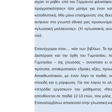
ισχύει το ρηθέν υπό του Γερμανού φιλοσόφου
πραγματικότητας» τότε μιλάμε για έναν κα
καταθλιπτική. Μία μόνο επισήμανση: στις δέκα
ανήκουν στο γνωστό εθνικό μας προσωνύμιο
«γλωσσική μαλάκυνσις». (Ή «γλωσσικός αυν
του).
Επανέρχομαι στον… «ιό» των βιβλίων. Το πρό
Διαπέρασε και την όχθη του Γυμνασίου, π
Γυμνασίου – της γλώσσας – συνιστούν κι 
πρότυπα, αποϊεροποιούν εδραίες αξίες, προ
Αποαθωοποιούν, με έναν λόγο τα παιδιά, σε
σπουδή και η μόρφωση. Για του λόγου το αλ
«τετράδιο εργασιών» του μαθήματος «Νεο
απευθύνεται σε παιδιά 12-13 ετών, που μόλις 
Επαναλαμβάνω αποσκοπεί στην γλωσσική και 