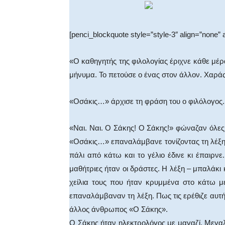
[penci_blockquote style=”style-3″ align=”none” 
«Ο καθηγητής της φιλολογίας έριχνε κάθε μέρ
μήνυμα. Το πετούσε ο ένας στον άλλον. Χαράς
«Οσάκις…» άρχισε τη φράση του ο φιλόλογος.
«Ναι. Ναι. Ο Σάκης! Ο Σάκης!» φώναζαν όλες 
«Οσάκις…» επαναλάμβανε τονίζοντας τη λέξη
πάλι από κάτω και το γέλιο έδινε κι έπαιρν
μαθήτριες ήταν οι δράστες. Η λέξη – μπαλάκ
χείλια τους που ήταν κρυμμένα στο κάτω μ
επαναλάμβαναν τη λέξη. Πως τις ερέθιζε αυτή
άλλος άνθρωπος «Ο Σάκης».
Ο Σάκης ήταν ηλεκτρολόγος με μαγαζί. Μεγαλύτ