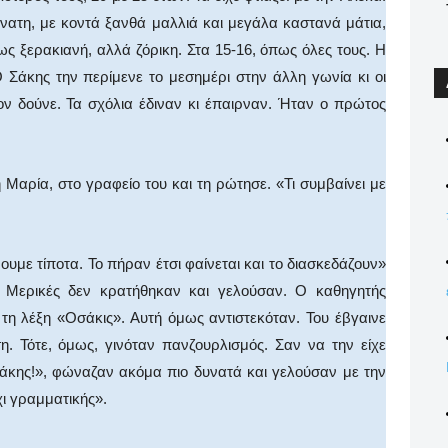
ύνατη, με κοντά ξανθά μαλλιά και μεγάλα καστανά μάτια,
ως ξερακιανή, αλλά ζόρικη. Στα 15-16, όπως όλες τους. Η
Σάκης την περίμενε το μεσημέρι στην άλλη γωνία κι οι
ον δούνε. Τα σχόλια έδιναν κι έπαιρναν. Ήταν ο πρώτος
Μαρία, στο γραφείο του και τη ρώτησε. «Τι συμβαίνει με
ρουμε τίποτα. Το πήραν έτσι φαίνεται και το διασκεδάζουν»
. Μερικές δεν κρατήθηκαν και γελούσαν. Ο καθηγητής
τη λέξη «Οσάκις». Αυτή όμως αντιστεκόταν. Του έβγαινε
. Τότε, όμως, γινόταν πανζουρλισμός. Σαν να την είχε
Σάκης!», φώναζαν ακόμα πιο δυνατά και γελούσαν με την
χι γραμματικής».