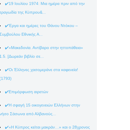
✔️19 Ιουλίου 1974: Μια ημέρα πριν από την
τραγωδία της Κύπρου&...
✔️Έργα και ημέρες του Θάνου Ντόκου –
Συμβούλου Εθνικής Α...
✔️«Μακεδονία. Αντίβαρο στην ηττοπάθεια»
1.5. [Δωρεάν βιβλίο σε...
✔️Οι Έλληνες χασομεράνε στα καφενεία!
(1793)
✔️Επιμόρφωση αιρετών
✔️Η σφαγή 15 οικογενειών Ελλήνων στην
νήσο Σάσωνα από Αλβανούς...
✔️«Η Κύπρος κείται μακράν…» και ο 28χρονος