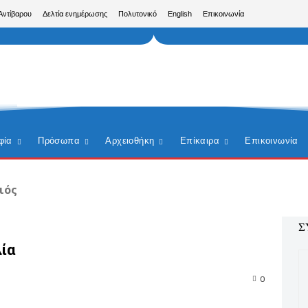
Αντίβαρου
Δελτία ενημέρωσης
Πολυτονικό
English
Επικοινωνία
φία
Πρόσωπα
Αρχειοθήκη
Επίκαιρα
Επικοινωνία
ιός
Σ
ία
0