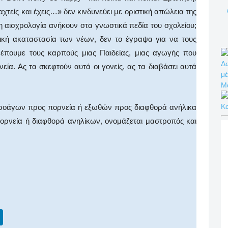
αχτείς και έχεις…» δεν κινδυνεύει με οριστική απώλεια της
η αισχρολογία ανήκουν στα γνωστικά πεδία του σχολείου;
κή ακαταστασία των νέων, δεν το έγραψα για να τους
 Δρέπουμε τους καρπούς μιας Παιδείας, μιας αγωγής που
Δω
εία. Ας τα σκεφτούν αυτά οι γονείς, ας τα διαβάσει αυτά
μέ
Μ
Κ
 προάγων προς πορνεία ή εξωθών προς διαφθορά ανήλικα
πορνεία ή διαφθορά ανηλίκων, ονομάζεται μαστροπός και
Li