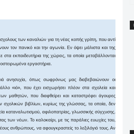
pp
Email
Print
Viber
χολους των καναλιών για τη νέας κοπής γρίπη, που αντί
νουν τον πανικό και την αγωνία. Εν όψει μάλιστα και της
κε στα εκπαιδευτήρια της χώρας, τα οποία μεταβάλλονται
οστειρωμένα εργαστήρια.
μιά ανησυχία, όπως σωφρόνως μας διαβεβαιώνουν οι
 άλλο «ιό», που έχει εισχωρήσει πλέον στα σχολεία και
ων μαθητών, που διαφθείρει και καταστρέφει άγουρες
ν σχολικών βιβλίων, κυρίως της γλώσσας, τα οποία, δεν
ία καταναλωτισμού, αφιλοπατρίας, γλωσσικής σύγχυσης.
ς των νέων. Το καλοκαίρι, με τις παράλιες ευωχίες του,
νέους ανθρώπους, να αφουγκραστείς το λεξιλόγιό τους. Αν