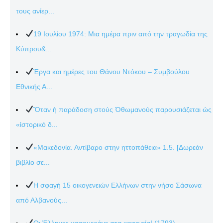
τους ανίερ...
19 Ιουλίου 1974: Μια ημέρα πριν από την τραγωδία της
Κύπρου&...
Έργα και ημέρες του Θάνου Ντόκου – Συμβούλου
Εθνικής Α...
Ὅταν ἡ παράδοση στούς Ὀθωμανούς παρουσιάζεται ὡς
«ἱστορικό δ...
«Μακεδονία. Αντίβαρο στην ηττοπάθεια» 1.5. [Δωρεάν
βιβλίο σε...
Η σφαγή 15 οικογενειών Ελλήνων στην νήσο Σάσωνα
από Αλβανούς...
Οι Έλληνες χασομεράνε στα καφενεία! (1793)