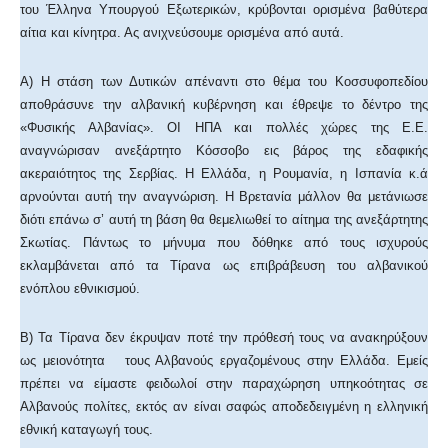
του Έλληνα Υπουργού Εξωτερικών, κρύβονται ορισμένα βαθύτερα
αίτια και κίνητρα. Ας ανιχνεύσουμε ορισμένα από αυτά.
Α) Η στάση των Δυτικών απέναντι στο θέμα του Κοσσυφοπεδίου
αποθράσυνε την αλβανική κυβέρνηση και έθρεψε το δέντρο της
«Φυσικής Αλβανίας». ΟΙ ΗΠΑ και πολλές χώρες της Ε.Ε.
αναγνώρισαν ανεξάρτητο Κόσσοβο εις βάρος της εδαφικής
ακεραιότητος της Σερβίας. Η Ελλάδα, η Ρουμανία, η Ισπανία κ.ά
αρνούνται αυτή την αναγνώριση. Η Βρετανία μάλλον θα μετάνιωσε
διότι επάνω σ’ αυτή τη βάση θα θεμελιωθεί το αίτημα της ανεξάρτητης
Σκωτίας. Πάντως το μήνυμα που δόθηκε από τους ισχυρούς
εκλαμβάνεται από τα Τίρανα ως επιβράβευση του αλβανικού
ενόπλου εθνικισμού.
Β) Τα Τίρανα δεν έκρυψαν ποτέ την πρόθεσή τους να ανακηρύξουν
ως μειονότητα τους Αλβανούς εργαζομένους στην Ελλάδα. Εμείς
πρέπει να είμαστε φειδωλοί στην παραχώρηση υπηκοότητας σε
Αλβανούς πολίτες, εκτός αν είναι σαφώς αποδεδειγμένη η ελληνική
εθνική καταγωγή τους.