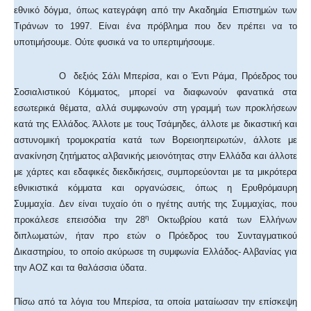
εθνικό δόγμα, όπως κατεγράφη από την Ακαδημία Επιστημών των
Τιράνων το 1997. Είναι ένα πρόβλημα που δεν πρέπει να το
υποτιμήσουμε. Ούτε φυσικά να το υπερτιμήσουμε.
Ο δεξιός Σάλι Μπερίσα, και ο Έντι Ράμα, Πρόεδρος του
Σοσιαλιστικού Κόμματος, μπορεί να διαφωνούν φανατικά στα
εσωτερικά θέματα, αλλά συμφωνούν στη γραμμή των προκλήσεων
κατά της Ελλάδος. Άλλοτε με τους Τσάμηδες, άλλοτε με δικαστική και
αστυνομική τρομοκρατία κατά των Βορειοηπειρωτών, άλλοτε με
ανακίνηση ζητήματος αλβανικής μειονότητας στην Ελλάδα και άλλοτε
με χάρτες και εδαφικές διεκδικήσεις, συμπορεύονται με τα μικρότερα
εθνικιστικά κόμματα και οργανώσεις, όπως η Ερυθρόμαυρη
Συμμαχία. Δεν είναι τυχαίο ότι ο ηγέτης αυτής της Συμμαχίας, που
η
προκάλεσε επεισόδια την 28
Οκτωβρίου κατά των Ελλήνων
διπλωματών, ήταν προ ετών ο Πρόεδρος του Συνταγματικού
Δικαστηρίου, το οποίο ακύρωσε τη συμφωνία Ελλάδος- Αλβανίας για
την ΑΟΖ και τα θαλάσσια ύδατα.
Πίσω από τα λόγια του Μπερίσα, τα οποία ματαίωσαν την επίσκεψη