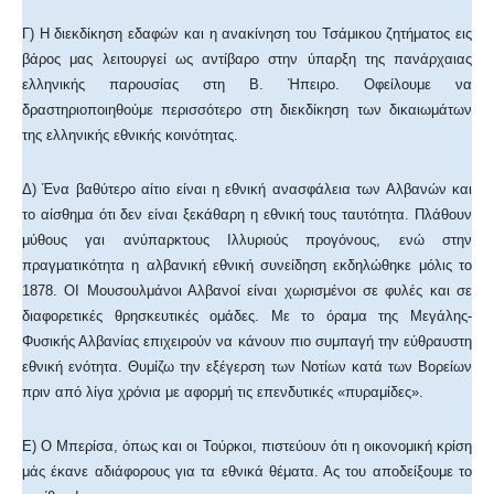
Γ) Η διεκδίκηση εδαφών και η ανακίνηση του Τσάμικου ζητήματος εις
βάρος μας λειτουργεί ως αντίβαρο στην ύπαρξη της πανάρχαιας
ελληνικής παρουσίας στη Β. Ήπειρο. Οφείλουμε να
δραστηριοποιηθούμε περισσότερο στη διεκδίκηση των δικαιωμάτων
της ελληνικής εθνικής κοινότητας.
Δ) Ένα βαθύτερο αίτιο είναι η εθνική ανασφάλεια των Αλβανών και
το αίσθημα ότι δεν είναι ξεκάθαρη η εθνική τους ταυτότητα. Πλάθουν
μύθους γαι ανύπαρκτους Ιλλυριούς προγόνους, ενώ στην
πραγματικότητα η αλβανική εθνική συνείδηση εκδηλώθηκε μόλις το
1878. ΟΙ Μουσουλμάνοι Αλβανοί είναι χωρισμένοι σε φυλές και σε
διαφορετικές θρησκευτικές ομάδες. Με το όραμα της Μεγάλης-
Φυσικής Αλβανίας επιχειρούν να κάνουν πιο συμπαγή την εύθραυστη
εθνική ενότητα. Θυμίζω την εξέγερση των Νοτίων κατά των Βορείων
πριν από λίγα χρόνια με αφορμή τις επενδυτικές «πυραμίδες».
Ε) Ο Μπερίσα, όπως και οι Τούρκοι, πιστεύουν ότι η οικονομική κρίση
μάς έκανε αδιάφορους για τα εθνικά θέματα. Ας του αποδείξουμε το