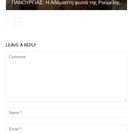
ΠΑΝΟΥΡΓΙΑΣ: Η Αδάμαστη φωτιά της Ρούμελης.
LEAVE A REPLY
Comment:
Na
Ema