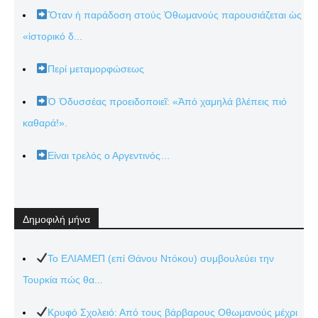
Ὅταν ἡ παράδοση στούς Ὀθωμανούς παρουσιάζεται ὡς
«ἱστορικό δ...
Περί μεταμορφώσεως
Ὁ Ὀδυσσέας προειδοποιεῖ: «Ἀπό χαμηλά βλέπεις πιό
καθαρά!».
Είναι τρελός ο Αργεντινός…
Δημοφιλή μήνα
Το ΕΛΙΑΜΕΠ (επί Θάνου Ντόκου) συμβουλεύει την
Τουρκία πώς θα...
Κρυφό Σχολειό: Από τους βάρβαρους Οθωμανούς μέχρι