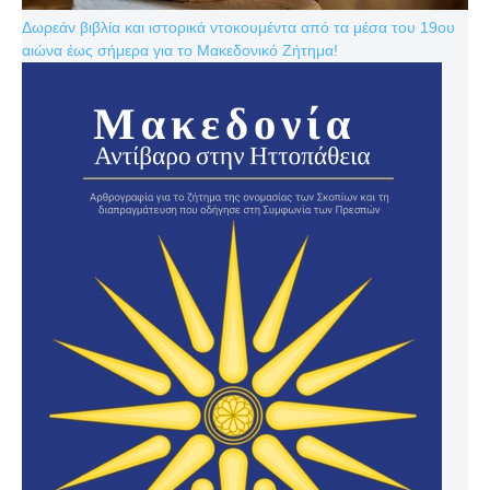
Δωρεάν βιβλία και ιστορικά ντοκουμέντα από τα μέσα του 19ου
αιώνα έως σήμερα για το Μακεδονικό Ζήτημα!