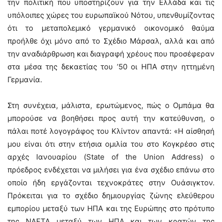
την πολιτική που υποστηρίζουν για την Ελλάδα και τις
υπόλοιπες χώρες του ευρωπαϊκού Νότου, υπενθυμίζοντας
ότι το μεταπολεμικό γερμανικό οικονομικό θαύμα
προήλθε όχι μόνο από το Σχέδιο Μάρσαλ, αλλά και από
την αναδιάρθρωση και διαγραφή χρέους που προσέφεραν
στα μέσα της δεκαετίας του ’50 οι ΗΠΑ στην ηττημένη
Γερμανία.
Στη συνέχεια, μάλιστα, ερωτώμενος, πώς ο Ομπάμα θα
μπορούσε να βοηθήσει προς αυτή την κατεύθυνση, ο
πάλαι ποτέ λογογράφος του Κλίντον απαντά: «Η αίσθησή
μου είναι ότι στην ετήσια ομιλία του στο Κογκρέσο στις
αρχές Ιανουαρίου (State of the Union Address) o
πρόεδρος ενδέχεται να μιλήσει για ένα σχέδιο επάνω στο
οποίο ήδη εργάζονται τεχνοκράτες στην Ουάσιγκτον.
Πρόκειται για το σχέδιο δημιουργίας ζώνης ελεύθερου
εμπορίου μεταξύ των ΗΠΑ και της Ευρώπης στο πρότυπο
της NAFTA μεταξύ των ΗΠΑ και των κρατών της