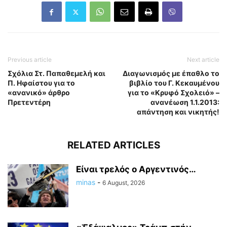
Previous article
Next article
Σχόλια Στ. Παπαθεμελή και
Διαγωνισμός με έπαθλο το
Π. Ηφαίστου για το
βιβλίο του Γ. Κεκαυμένου
«ανανικό» άρθρο
για το «Κρυφό Σχολειό» –
Πρετεντέρη
ανανέωση 1.1.2013:
απάντηση και νικητής!
RELATED ARTICLES
Είναι τρελός ο Αργεντινός…
minas
-
6 August, 2026