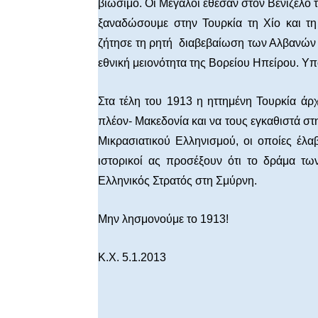
βιώσιμο. Οι Μεγάλοι έθεσαν στον Βενιζέλο 
ξαναδώσουμε στην Τουρκία τη Χίο και τ
ζήτησε τη ρητή διαβεβαίωση των Αλβανών ό
εθνική μειονότητα της Βορείου Ηπείρου. Υ
Στα τέλη του 1913 η ηττημένη Τουρκία άρ
πλέον- Μακεδονία και να τους εγκαθιστά στ
Μικρασιατικού Ελληνισμού, οι οποίες έλ
ιστορικοί ας προσέξουν ότι το δράμα τω
Ελληνικός Στρατός στη Σμύρνη.
Μην λησμονούμε το 1913!
Κ.Χ. 5.1.2013