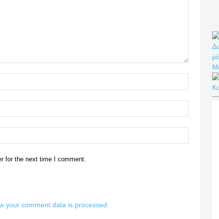
Δω
μέ
Μ
Name:*
Κ
Email:*
Website:
r for the next time I comment.
w your comment data is processed.