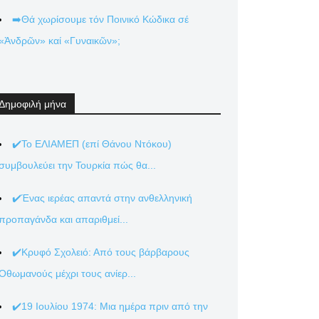
➡️Θά χωρίσουμε τόν Ποινικό Κώδικα σέ
«Ἀνδρῶν» καί «Γυναικῶν»;
Δημοφιλή μήνα
✔️Το ΕΛΙΑΜΕΠ (επί Θάνου Ντόκου)
συμβουλεύει την Τουρκία πώς θα...
✔️Ένας ιερέας απαντά στην ανθελληνική
προπαγάνδα και απαριθμεί...
✔️Κρυφό Σχολειό: Από τους βάρβαρους
Οθωμανούς μέχρι τους ανίερ...
✔️19 Ιουλίου 1974: Μια ημέρα πριν από την