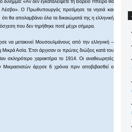
το δίλημμα: «Αν δεν εγκαταλείψετε τη Βόρειο Ήπειρο θα
η Λέσβο». Ο Πρωθυπουργός προτίμησε τα νησιά και
τι θα απολαμβάνει όλα τα δικαιώματά της η ελληνική
πόσχεση που δεν τηρήθηκε ποτέ μέχρι σήμερα.
χισε να μετακινεί Μουσουλμάνους από την ελληνική –
η Μικρά Ασία. Έτσι άρχισαν οι πρώτες διώξεις κατά του
αβαν σκληρότερο χαρακτήρα το 1914. Οι αναθεωρητές
ν Μικρασιατών άρχισε 6 χρόνια πριν αποβιβασθεί ο