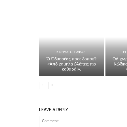
ΚΙΝΗΜΑΤΟΓΡΆΦΟΣ
Ε
Ὁ Ὀδυσσέας προειδοποιεῖ:
Θά χωρ
«Ἀπό χαμηλά βλέπεις πιό
Κώδικα
καθαρά!».
LEAVE A REPLY