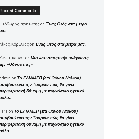
Recent Comments
Θεόδωρος Ρηγινιώτης
on
Ένας Θεός στα μέτρα
μας.
Νίκος, Κόρινθος
on
Ένας Θεός στα μέτρα μας.
Κωνσταντίνος
on
Μια «συντηρητική» ανάγνωση
της «Οδύσσειας»
admin
on
Το ΕΛΙΑΜΕΠ (επί Θάνου Ντόκου)
συμβουλεύει την Τουρκία πώς θα γίνει
περιφερειακή δύναμη με παγκόσμιο ηγετικό
ρόλο..
Para
on
Το ΕΛΙΑΜΕΠ (επί Θάνου Ντόκου)
συμβουλεύει την Τουρκία πώς θα γίνει
περιφερειακή δύναμη με παγκόσμιο ηγετικό
ρόλο..