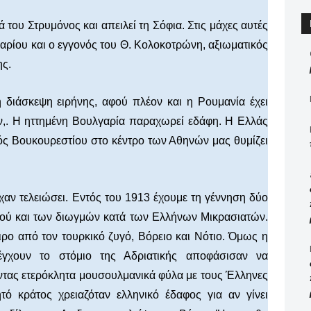
 του Στρυμόνος και απειλεί τη Σόφια. Στις μάχες αυτές
ρίου και ο εγγονός του Θ. Κολοκοτρώνη, αξιωματικός
ς.
η διάσκεψη ειρήνης, αφού πλέον και η Ρουμανία έχει
ν,. Η ηττημένη Βουλγαρία παραχωρεί εδάφη. Η Ελλάς
ός Βουκουρεστίου στο κέντρο των Αθηνών μας θυμίζει
ίχαν τελειώσει. Εντός του 1913 έχουμε τη γέννηση δύο
ού και των διωγμών κατά των Ελλήνων Μικρασιατών.
ρο από τον τουρκικό ζυγό, Βόρειο και Νότιο. Όμως η
έγχουν το στόμιο της Αδριατικής αποφάσισαν να
τας ετερόκλητα μουσουλμανικά φύλα με τους Έλληνες
τό κράτος χρειαζόταν ελληνικό έδαφος για αν γίνει