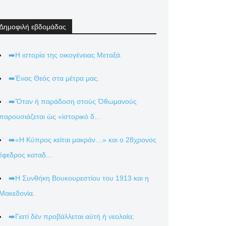
Δημοφιλή εβδομάδας
➡️Η ιστορία της οικογένειας Μεταξά.
➡️Ένας Θεός στα μέτρα μας.
➡️Ὅταν ἡ παράδοση στούς Ὀθωμανούς
παρουσιάζεται ὡς «ἱστορικό δ...
➡️«Η Κύπρος κείται μακράν…» και ο 28χρονος
έφεδρος καταδ...
➡️Η Συνθήκη Βουκουρεστίου του 1913 και η
Μακεδονία.
➡️Γιατί δέν προβάλλεται αὐτή ἡ νεολαία;