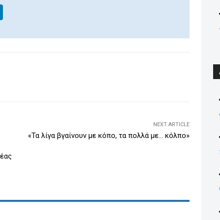
Li
n
k
e
dI
WhatsApp
Email
Print
Viber
n
NEXT ARTICLE
«Τα λίγα βγαίνουν με κόπο, τα πολλά με… κόλπο»
Νέας