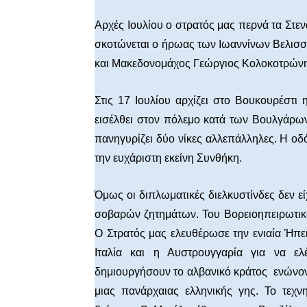
Αρχές Ιουλίου ο στρατός μας περνά τα Στενά
σκοτώνεται ο ήρωας των Ιωαννίνων Βελισσα
και Μακεδονομάχος Γεώργιος Κολοκοτρώνη
Στις 17 Ιουλίου αρχίζει στο Βουκουρέστι 
εισέλθει στον πόλεμο κατά των Βουλγάρω
πανηγυρίζει δύο νίκες αλλεπάλληλες. Η οδ
την ευχάριστη εκείνη Συνθήκη.
Όμως οι διπλωματικές διελκυστίνδες δεν ε
σοβαρών ζητημάτων. Του Βορειοηπειρωτικ
Ο Στρατός μας ελευθέρωσε την ενιαία Ήπει
Ιταλία και η Αυστρουγγαρία για να ελ
δημιουργήσουν το αλβανικό κράτος ενώνον
μιας πανάρχαιας ελληνικής γης. Το τεχνη