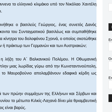
ννενα το ελληνικό κλιμάκιο υπό τον Νικόλαο Χαντέλη
υ.
ονήθηκε ο βασιλεύς Γεώργιος, ένας συνετός Δανός
οντα του Συνταγματικού βασιλέως και συμπαθήθηκε
α κίνητρα του δολοφόνου Σχοινά, ο οποίος σκοτώθηκε
Em
 ή πράκτωρ των Γερμανών και των Αυστριακών;
Ό
ο η λήξη του Α΄ Βαλκανικού Πολέμου. Η Οθωμανική
η πλην μιας λωρίδας γύρω από την Κωνσταντινούπολη,
αι το Μαυροβούνιο απολαμβάνουν εδαφικά κέρδη ως
Ε
κατά των πρώην συμμάχων της Ελλήνων και Σέρβων και
ουνίου το μέτωπο Κιλκίς-Λαχανά δίνει μία θριαμβευτική
ος είναι βαρύς.