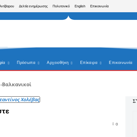
Αντίβαρου
Δελτία ενημέρωσης
Πολυτονικό
English
Επικοινωνία
φία
Πρόσωπα
Αρχειοθήκη
Επίκαιρα
Επικοινωνία
-Βαλκανικοί
ταντίνος Χολέβας
Σ
στε
0