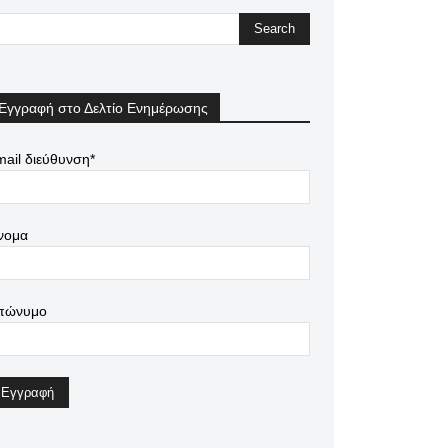
Εγγραφή στο Δελτίο Ενημέρωσης
ail διεύθυνση*
νομα
πώνυμο