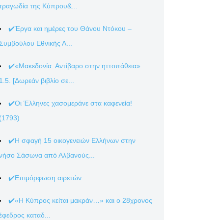
τραγωδία της Κύπρου&...
✔️Έργα και ημέρες του Θάνου Ντόκου –
Συμβούλου Εθνικής Α...
✔️«Μακεδονία. Αντίβαρο στην ηττοπάθεια»
1.5. [Δωρεάν βιβλίο σε...
✔️Οι Έλληνες χασομεράνε στα καφενεία!
(1793)
✔️Η σφαγή 15 οικογενειών Ελλήνων στην
νήσο Σάσωνα από Αλβανούς...
✔️Επιμόρφωση αιρετών
✔️«Η Κύπρος κείται μακράν…» και ο 28χρονος
έφεδρος καταδ...