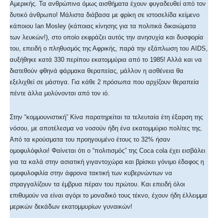
Αμερικής. Τα ανθρώπινα όμως αισθήματα έχουν φυγαδευθεί από τον
δυτικό άνθρωπο! Μάλιστα διάβασα με φρίκη σε ιστοσελίδα κείμενο
κάποιου Ian Mosley (κάποιας κίνησης για τα πολιτικά δικαιώματα
των λευκών!), στο οποίο εκφράζει αυτός την ανησυχία και δυσφορία
του, επειδή ο πληθυσμός της Αφρικής, παρά την εξάπλωση του AIDS,
αυξήθηκε κατά 330 περίπου εκατομμύρια από το 1985! Αλλά και να
διατεθούν φθηνά φάρμακα θεραπείας, μάλλον η ασθένεια θα
εξελιχθεί σε μάστιγα. Για κάθε 2 πρόσωπα που αρχίζουν θεραπεία
πέντε άλλα μολύνονται από τον ιό.
Στην “κομμουνιστική” Κίνα παρατηρείται τα τελευταία έτη έξαρση της
νόσου, με αποτέλεσμα να νοσούν ήδη ένα εκατομμύριο πολίτες της.
Από τα κρούσματα του προηγουμένο έτους το 32% ήσαν
ομοφυλόφιλοι! Φαίνεται ότι ο “πoλιτισμός” της Coca cola έχει εισβάλει
για τα καλά στην ασιατική γιγαντοχώρα και βρίσκει γόνιμο έδαφος η
ομοφυλοφιλία στην άφρονα τακτική των κυβερνώντων να
στραγγαλίζουν τα έμβρυα πέραν του πρώτου. Και επειδή όλοι
επιθυμούν να είναι αγόρι το μοναδικό τους τέκνο, έχουν ήδη έλλειμμα
μερικών δεκάδων εκατομμυρίων γυναικών!