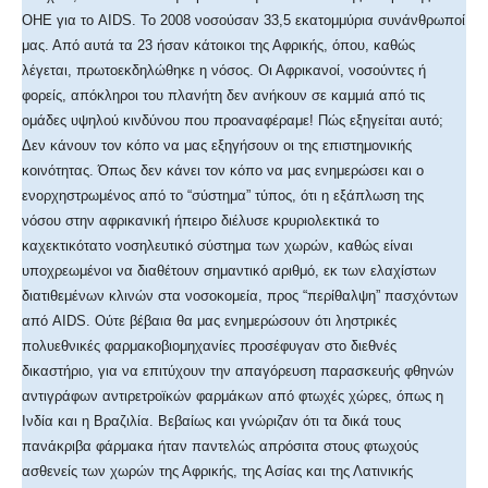
ΟΗΕ για το AIDS. To 2008 νοσούσαν 33,5 εκατομμύρια συνάνθρωποί
μας. Από αυτά τα 23 ήσαν κάτοικοι της Αφρικής, όπου, καθώς
λέγεται, πρωτοεκδηλώθηκε η νόσος. Οι Αφρικανοί, νοσούντες ή
φορείς, απόκληροι του πλανήτη δεν ανήκουν σε καμμιά από τις
ομάδες υψηλού κινδύνου που προαναφέραμε! Πώς εξηγείται αυτό;
Δεν κάνουν τον κόπο να μας εξηγήσουν οι της επιστημονικής
κοινότητας. Όπως δεν κάνει τον κόπο να μας ενημερώσει και ο
ενορχηστρωμένος από το “σύστημα” τύπος, ότι η εξάπλωση της
νόσου στην αφρικανική ήπειρο διέλυσε κρυριολεκτικά το
καχεκτικότατο νοσηλευτικό σύστημα των χωρών, καθώς είναι
υποχρεωμένοι να διαθέτουν σημαντικό αριθμό, εκ των ελαχίστων
διατιθεμένων κλινών στα νοσοκομεία, προς “περίθαλψη” πασχόντων
από AIDS. Ούτε βέβαια θα μας ενημερώσουν ότι ληστρικές
πολυεθνικές φαρμακοβιομηχανίες προσέφυγαν στο διεθνές
δικαστήριο, για να επιτύχουν την απαγόρευση παρασκευής φθηνών
αντιγράφων αντιρετροϊκών φαρμάκων από φτωχές χώρες, όπως η
Ινδία και η Βραζιλία. Βεβαίως και γνώριζαν ότι τα δικά τους
πανάκριβα φάρμακα ήταν παντελώς απρόσιτα στους φτωχούς
ασθενείς των χωρών της Αφρικής, της Ασίας και της Λατινικής