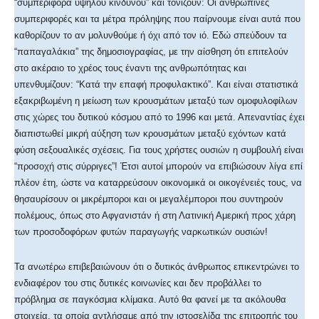
“συμπεριφορά υψηλού κινδύνου” και τονίζουν: Οι ανθρώπινες
συμπεριφορές και τα μέτρα πρόληψης που παίρνουμε είναι αυτά που
καθορίζουν το αν μολυνθούμε ή όχι από τον ιό. Εδώ σπεύδουν τα
“παπαγαλάκια” της δημοσιογραφίας, με την αίσθηση ότι επιτελούν
στο ακέραιο το χρέος τους έναντι της ανθρωπότητας και
υπενθυμίζουν: “Κατά την επαφή προφυλακτικό”. Και είναι στατιστικά
εξακριβωμένη η μείωση των κρουσμάτων μεταξύ των ομοφυλοφίλων
στις χώρες του δυτικού κόσμου από το 1996 και μετά. Απεναντίας έχει
διαπιστωθεί μικρή αύξηση των κρουσμάτων μεταξύ εχόντων κατά
φύση σεξουαλικές σχέσεις. Για τους χρήστες ουσιών η συμβουλή είναι
“προσοχή στις σύρριγες”! Έτσι αυτοί μπορούν να επιβιώσουν λίγα επί
πλέον έτη, ώστε να καταρρεύσουν οικονομικά οι οικογένειές τους, να
θησαυρίσουν οι μικρέμποροι και οι μεγαλέμποροι που συντηρούν
πολέμους, όπως στο Αφγανιστάν ή στη Λατινική Αμερική προς χάρη
των προσοδοφόρων φυτών παραγωγής ναρκωτικών ουσιών!
Τα ανωτέρω επιβεβαιώνουν ότι ο δυτικός άνθρωπος επικεντρώνει το
ενδιαφέρον του στις δυτικές κοινωνίες και δεν προβάλλει το
πρόβλημα σε παγκόσμια κλίμακα. Αυτό θα φανεί με τα ακόλουθα
στοιχεία, τα οποία αντλήσαμε από την ιστοσελίδα της επιτροπής του