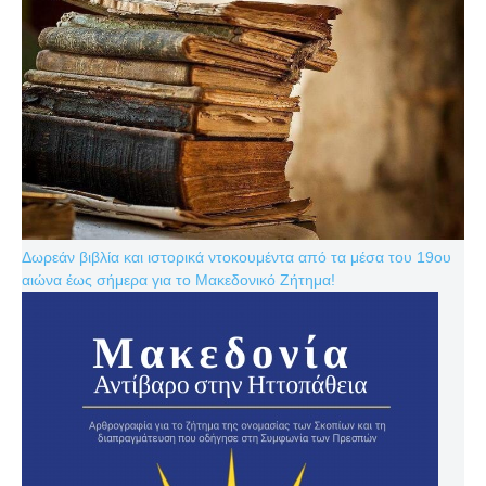
Δωρεάν βιβλία και ιστορικά ντοκουμέντα από τα μέσα του 19ου
αιώνα έως σήμερα για το Μακεδονικό Ζήτημα!