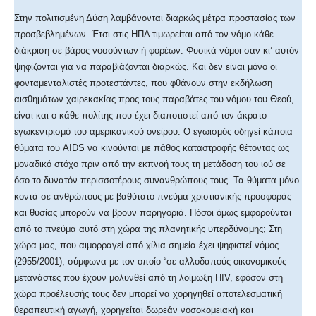
Στην πολιτισμένη Δύση λαμβάνονται διαρκώς μέτρα προστασίας των
προσβεβλημένων. Έτσι στις ΗΠΑ τιμωρείται από τον νόμο κάθε
διάκριση σε βάρος νοσούντων ή φορέων. Φυσικά νόμοι σαν κι’ αυτόν
ψηφίζονται για να παραβιάζονται διαρκώς. Και δεν είναι μόνο οι
φονταμενταλιστές προτεστάντες, που φθάνουν στην εκδήλωση
αισθημάτων χαιρεκακίας προς τους παραβάτες του νόμου του Θεού,
είναι και ο κάθε πολίτης που έχει διαποτιστεί από τον άκρατο
εγωκεντρισμό του αμερικανικού ονείρου. Ο εγωισμός οδηγεί κάποια
θύματα του AIDS να κινούνται με πάθος καταστροφής θέτοντας ως
μοναδικό στόχο πριν από την εκπνοή τους τη μετάδοση του ιού σε
όσο το δυνατόν περισσοτέρους συνανθρώπους τους. Τα θύματα μόνο
κοντά σε ανθρώπους με βαθύτατο πνεύμα χριστιανικής προσφοράς
και θυσίας μπορούν να βρουν παρηγοριά. Πόσοι όμως εμφορούνται
από το πνεύμα αυτό στη χώρα της πλανητικής υπερδύναμης; Στη
χώρα μας, που αιμορραγεί από χίλια σημεία έχει ψηφιστεί νόμος
(2955/2001), σύμφωνα με τον οποίο “σε αλλοδαπούς οικονομικούς
μετανάστες που έχουν μολυνθεί από τη λοίμωξη HIV, εφόσον στη
χώρα προέλευσής τους δεν μπορεί να χορηγηθεί αποτελεσματική
θεραπευτική αγωγή, χορηγείται δωρεάν νοσοκομειακή και