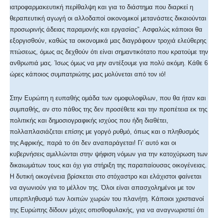
ιατροφαρμακευτική περίθαλψη και για το διάστημα που διαρκεί η
θεραπευτική αγωγή οι αλλοδαποί οικονομικοί μετανάστες δικαιούνται
προσωρινής άδειας παραμονής και εργασίας”. Ασφαλώς κάποιοι θα
εξοργισθούν, καθώς τα οικονομικά μας διαγράφουν τροχιά ελεύθερης
πτώσεως, όμως ας δεχθούν ότι είναι σημαντικότατο που κρατούμε την
ανθρωπιά μας. Ίσως όμως να μην αντέξουμε για πολύ ακόμη. Κάθε 6
ώρες κάποιος συμπατριώτης μας μολύνεται από τον ιό!
Στην Ευρώπη η ευπαθής ομάδα των ομοφυλοφίλων, που θα ήταν και
συμπαθής, αν στο πάθος της δεν προσέθετε και την προπέτεια εκ της
πολιτικής και δημοσιογραφικής ισχύος που ήδη διαθέτει,
πολλαπλασιάζεται επίσης με γοργό ρυθμό, όπως και ο πληθυσμός
της Αφρικής, παρά το ότι δεν αναπαράγεται! Γι’ αυτό και οι
κυβερνήσεις αμιλλώνται στην ψήφιση νόμων για την κατοχύρωση των
δικαιωμάτων τους και όχι για στήριξη της παραπαίουσας οικογένειας.
Η δυτική οικογένεια βρίσκεται στο στόχαστρο και ελάχιστοι φαίνεται
να αγωνιούν για το μέλλον της. Όλοι είναι απασχολημένοι με τον
υπερπληθυσμό των λοιπών χωρών του πλανήτη. Κάποιοι χριστιανοί
της Ευρώπης δίδουν μάχες οπισθοφυλακής, για να αναγνωριστεί ότι