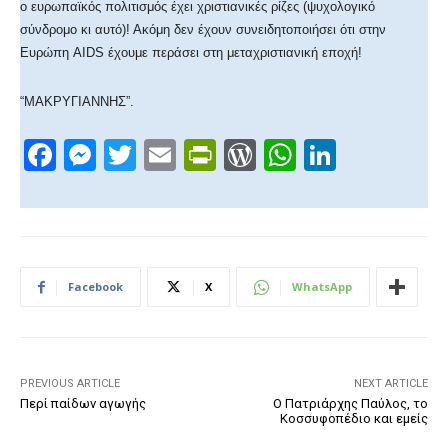
ο ευρωπαϊκός πολιτισμός έχει χριστιανικές ρίζες (ψυχολογικό
σύνδρομο κι αυτό)! Ακόμη δεν έχουν συνειδητοποιήσει ότι στην
Ευρώπη AIDS έχουμε περάσει στη μεταχριστιανική εποχή!
“ΜΑΚΡΥΓΙΑΝΝΗΣ”.
F
M
T
E
Pr
W
W
Li
a
e
wi
m
in
or
h
n
c
ss
tt
ail
tF
d
at
k
e
e
er
ri
Pr
s
e
b
n
e
e
A
dI
Facebook
X
WhatsApp
o
g
n
ss
p
n
o
er
dl
p
k
y
PREVIOUS ARTICLE
NEXT ARTICLE
Περί παίδων αγωγής
Ο Πατριάρχης Παύλος, το
Κοσσυφοπέδιο και εμείς