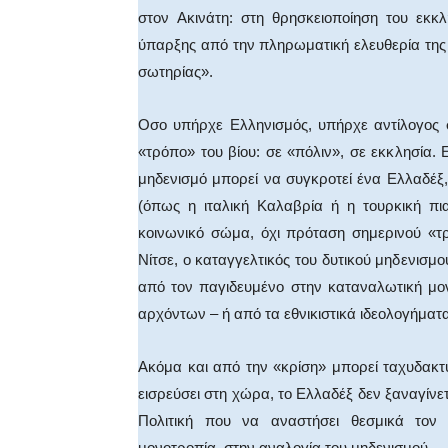
στον Aκινάτη: στη θρησκειοποίηση του εκκ
ύπαρξης από την πληρωματική ελευθερία της
σωτηρίας».
Oσο υπήρχε Eλληνισμός, υπήρχε αντίλογος 
«τρόπο» του βίου: σε «πόλιν», σε εκκλησία.
μηδενισμό μπορεί να συγκροτεί ένα Eλλαδέξ
(όπως η ιταλική Kαλαβρία ή η τουρκική πι
κοινωνικό σώμα, όχι πρόταση σημερινού «τ
Nίτσε, ο καταγγελτικός του δυτικού μηδενισμ
από τον παγιδευμένο στην καταναλωτική μ
αρχόντων – ή από τα εθνικιστικά ιδεολογήμα
Aκόμα και από την «κρίση» μπορεί ταχυδακτ
εισρεύσει στη χώρα, το Eλλαδέξ δεν ξαναγίνετ
Πολιτική που να αναστήσει θεσμικά τον 
μονοτροπία, στην αναλογία του μηδενισμού.