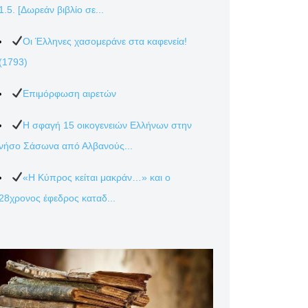
1.5. [Δωρεάν βιβλίο σε...
Οι Έλληνες χασομεράνε στα καφενεία!
(1793)
Επιμόρφωση αιρετών
Η σφαγή 15 οικογενειών Ελλήνων στην
νήσο Σάσωνα από Αλβανούς...
«Η Κύπρος κείται μακράν…» και ο
28χρονος έφεδρος καταδ...