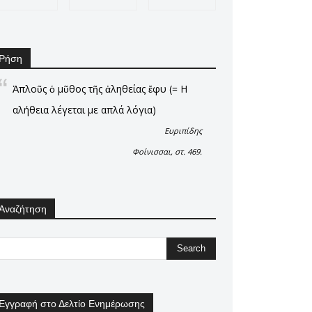
Ρήση
Ἁπλοῦς ὁ μῦθος τῆς ἀληθείας ἔφυ (= Η
αλήθεια λέγεται με απλά λόγια)
Ευριπίδης
Φοίνισσαι, στ. 469.
Αναζήτηση
Εγγραφή στο Δελτίο Ενημέρωσης