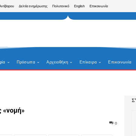
Αντίβαρου
Δελτία ενημέρωσης
Πολυτονικό
English
Επικοινωνία
φία
Πρόσωπα
Αρχειοθήκη
Επίκαιρα
Επικοινωνία
Σ
ς «νομή»
0