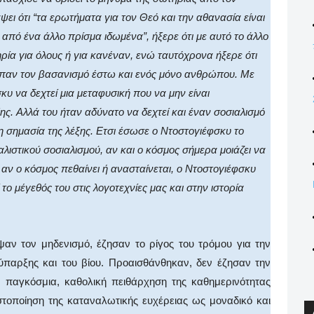
 ότι “τα ερωτήματα για τον Θεό και την αθανασία είναι
 από ένα άλλο πρίσμα ιδωμένα”, ήξερε ότι με αυτό το άλλο
ρία για όλους ή για κανέναν, ενώ ταυτόχρονα ήξερε ότι
επαν τον βασανισμό έστω και ενός μόνο ανθρώπου. Mε
κυ να δεχτεί μια μεταφυσική που να μην είναι
ξης. Aλλά του ήταν αδύνατο να δεχτεί και έναν σοσιαλισμό
τη σημασία της λέξης. Eτσι έσωσε ο Nτοστογιέφσκυ το
αλιστικού σοσιαλισμού, αν και ο κόσμος σήμερα μοιάζει να
ά, αν ο κόσμος πεθαίνει ή ανασταίνεται, ο Nτοστογιέφσκυ
ί το μέγεθός του στις λογοτεχνίες μας και στην ιστορία
αν τον μηδενισμό, έζησαν το ρίγος του τρόμου για την
ύπαρξης και του βίου. Προαισθάνθηκαν, δεν έζησαν την
ν παγκόσμια, καθολική πειθάρχηση της καθημερινότητας
οποίηση της καταναλωτικής ευχέρειας ως μοναδικό και