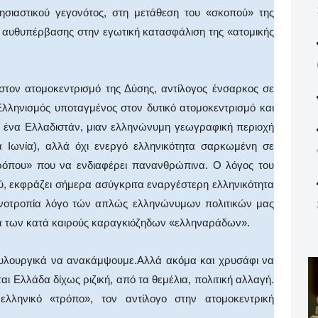
λησιαστικού γεγονότος, στη μετάθεση του «σκοπού» της
 αυθυπέρβασης στην εγωτική κατασφάλιση της «ατομικής
στον ατομοκεντρισμό της Δύσης, αντίλογος ένσαρκος σε
 Eλληνισμός υποταγμένος στον δυτικό ατομοκεντρισμό και
, ένα Eλλαδιστάν, μιαν ελληνώνυμη γεωγραφική περιοχή
α Iωνία), αλλά όχι ενεργό ελληνικότητα σαρκωμένη σε
ρόπου» που να ενδιαφέρει πανανθρώπινα. O λόγος του
ού, εκφράζει σήμερα ασύγκριτα εναργέστερη ελληνικότητα
ονοτροπία λόγο τών απλώς ελληνώνυμων πολιτικών μας
τα των κατά καιρούς καραγκιόζηδων «ελληναράδων».
υλουργικά να ανα­κάμψου­με.Aλλά ακόμα και χρυσάφι να
αι Eλλάδα δίχως ριζική, από τα θεμέλια, πολιτική αλλαγή.
ελληνικό «τρόπο», τον αντίλογο στην ατομοκεντρική