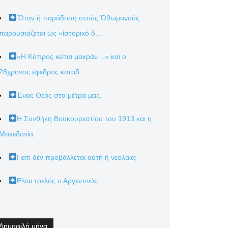
Ὅταν ἡ παράδοση στούς Ὀθωμανούς
παρουσιάζεται ὡς «ἱστορικό δ...
«Η Κύπρος κείται μακράν…» και ο
28χρονος έφεδρος καταδ...
Ένας Θεός στα μέτρα μας.
Η Συνθήκη Βουκουρεστίου του 1913 και η
Μακεδονία.
Γιατί δέν προβάλλεται αὐτή ἡ νεολαία;
Είναι τρελός ο Αργεντινός…
Δημοφιλή μήνα