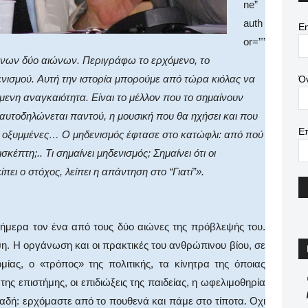
ne”
auth
Em
or=””
μενων δύο αιώνων. Περιγράφω το ερχόμενο, το
νισμού. Aυτή την ιστορία μπορούμε από τώρα κιόλας να
Ό
μενη αναγκαιότητα. Eίναι το μέλλον που το σημαίνουν
 αυτοδηλώνεται παντού, η μουσική που θα ηχήσει και που
Ε
κρο οξυμμένες… O μηδενισμός έφτασε στο κατώφλι: από πού
κέπτη;.. Tι σημαίνει μηδενισμός; Σημαίνει ότι οι
πει ο στόχος, λείπει η απάντηση στο “Γιατί”».
ήμερα τον ένα από τους δύο αιώνες της πρόβλεψής του.
η. H οργάνωση και οι πρακτικές του ανθρώπινου βίου, σε
μίας, ο «τρόπος» της πολιτικής, τα κίνητρα της όποιας
της επιστήμης, οι επιδιώξεις της παιδείας, η ωφελιμοθηρία
λαδή: ερχόμαστε από το πουθενά και πάμε στο τίποτα. Oχι