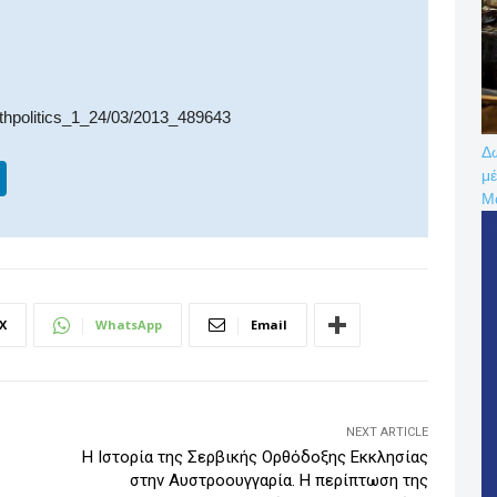
athpolitics_1_24/03/2013_489643
Δω
Li
μέ
Μ
n
k
e
dI
X
WhatsApp
Email
n
NEXT ARTICLE
Η Ιστορία της Σερβικής Ορθόδοξης Εκκλησίας
στην Αυστροουγγαρία. Η περίπτωση της