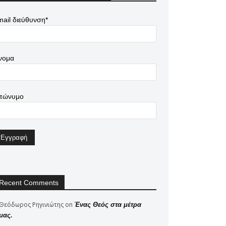
ail διεύθυνση*
νομα
πώνυμο
Recent Comments
Θεόδωρος Ρηγινιώτης
on
Ένας Θεός στα μέτρα
μας.