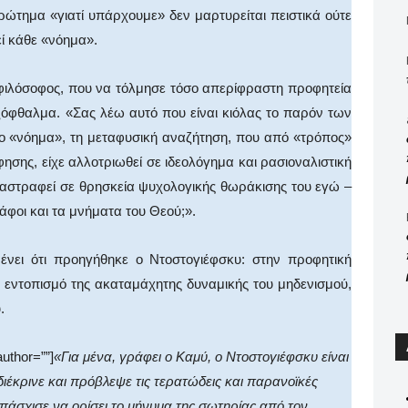
ρώτημα «γιατί υπάρχουμε» δεν μαρτυρείται πειστικά ούτε
εί κάθε «νόημα».
 φιλόσοφος, που να τόλμησε τόσο απερίφραστη προφητεία
ξόφθαλμα. «Σας λέω αυτό που είναι κιόλας το παρόν των
ο «νόημα», τη μεταφυσική αναζήτηση, που από «τρόπος»
ησης, είχε αλλοτριωθεί σε ιδεολόγημα και ρασιοναλιστική
διαστραφεί σε θρησκεία ψυχολογικής θωράκισης του εγώ –
 τάφοι και τα μνήματα του Θεού;».
νει ότι προηγήθηκε ο Nτοστογιέφσκυ: στην προφητική
ν εντοπισμό της ακαταμάχητης δυναμικής του μηδενισμού,
.
author=””]
«Για μένα, γράφει ο Kαμύ, ο Nτοστογιέφσκυ είναι
ιέκρινε και πρόβλεψε τις τερατώδεις και παρανοϊκές
πάσχισε να ορίσει το μήνυμα της σωτηρίας από τον