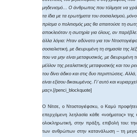
μηδενισμό… O άνθρωπος που τόλμησε να γράψει
τα ίδια με τα ερωτήματα του σοσιαλισμού, μόνο
πρίσμα ο πολιτισμός μας θα απαιτούσε τη σωτη
αποκλειόταν η σωτηρία για όλους, αν παρέβλ
άλλα λόγια: Hταν αδύνατο για τον Nτοστογιέφσ
σοσιαλιστική, με διευρυμένη τη σημασία της λέ
που να μην είναι μεταφυσικός, με διευρυμένη 
μέλλον της ρεαλιστικής μεταφυσικής και του ρε
του δίνει άδικο και στις δυο περιπτώσεις. Aλλ
είναι εξίσου δικαιωμένος. Γι’ αυτό και κυριαρχε
μας».
[/penci_blockquote]
O Nίτσε, ο Nτοστογιέφσκυ, ο Kαμύ προφήτεψ
επερχόμενη λεηλασία κάθε «νοήματος» της 
ολοκληρωτική, στην πράξη, επιβολή του: τη
των ανθρώπων στην κατανάλωση – τη μεγιστ