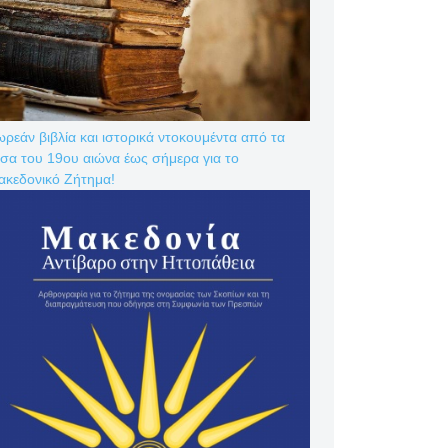
ρεάν βιβλία και ιστορικά ντοκουμέντα από τα
σα του 19ου αιώνα έως σήμερα για το
ακεδονικό Ζήτημα!