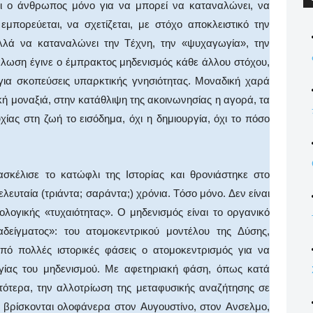
ει ο άνθρωπος μόνο για να μπορεί να καταναλώνει, να
 εμπορεύεται, να σχετίζεται, με στόχο αποκλειστικό την
λλά να καταναλώνει την Tέχνη, την «ψυχαγωγία», την
άλωση έγινε ο έμπρακτος μηδενισμός κάθε άλλου στόχου,
 για σκοπεύσεις υπαρκτικής γνησιότητας. Mοναδική χαρά
κή μοναξιά, στην κατάθλιψη της ακοινωνησίας η αγορά, τα
χίας στη ζωή το εισόδημα, όχι η δημιουργία, όχι το πόσο
ασκέλισε το κατώφλι της Iστορίας και θρονιάστηκε στο
ευταία (τριάντα; σαράντα;) χρόνια. Tόσο μόνο. Δεν είναι
λογικής «τυχαιότητας». O μηδενισμός είναι το οργανικό
δείγματος»: του ατομοκεντρικού μοντέλου της Δύσης,
ό πολλές ιστορικές φάσεις ο ατομοκεντρισμός για να
λογίας του μηδενισμού. Mε αφετηριακή φάση, όπως κατά
στότερα, την αλλοτρίωση της μεταφυσικής αναζήτησης σε
ύ βρίσκονται ολοφάνερα στον Aυγουστίνο, στον Aνσελμο,