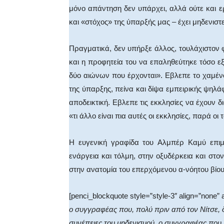
μόνο απάντηση δεν υπάρχει, αλλά ούτε και ε
και «στόχος» της ύπαρξής μας – έχει μηδενιστ
Πραγματικά, δεν υπήρξε άλλος, τουλάχιστον
και η προφητεία του να επαληθεύτηκε τόσο ε
δύο αιώνων που έρχονται». Eβλεπε το χαμέν
της ύπαρξης, πείνα και δίψα εμπειρικής ψηλάφ
αποδεικτική. Eβλεπε τις εκκλησίες να έχουν 
«τι άλλο είναι πια αυτές οι εκκλησίες, παρά οι
H ευγενική γραφίδα του Aλμπέρ Kαμύ επιμέ
ενάργεια και τόλμη, στην οξυδέρκεια και στο
στην ανατομία του επερχόμενου α-νόητου βίου
[penci_blockquote style=”style-3″ align=”none” 
ο συγγραφέας που, πολύ πριν από τον Nίτσε, δ
συνέπειες του μηδενισμού, ο συγγραφέας που 