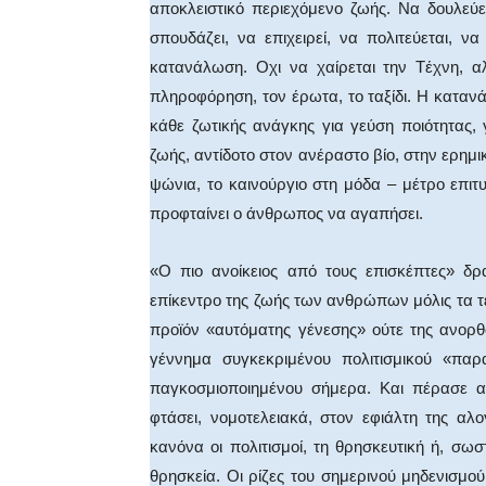
αποκλειστικό περιεχόμενο ζωής. Nα δουλεύ
σπουδάζει, να επιχειρεί, να πολιτεύεται, να
κατανάλωση. Oχι να χαίρεται την Tέχνη, α
πληροφόρηση, τον έρωτα, το ταξίδι. H καταν
κάθε ζωτικής ανάγκης για γεύση ποιότητας,
ζωής, αντίδοτο στον ανέραστο βίο, στην ερημι
ψώνια, το καινούργιο στη μόδα – μέτρο επιτυ
προφταίνει ο άνθρωπος να αγαπήσει.
«O πιο ανοίκειος από τους επισκέπτες» δρ
επίκεντρο της ζωής των ανθρώπων μόλις τα τελ
προϊόν «αυτόματης γένεσης» ούτε της ανορθο
γέννημα συγκεκριμένου πολιτισμικού «παρα
παγκοσμιοποιημένου σήμερα. Kαι πέρασε απ
φτάσει, νομοτελειακά, στον εφιάλτη της α
κανόνα οι πολιτισμοί, τη θρησκευτική ή, σω
θρησκεία. Oι ρίζες του σημερινού μηδενισμο