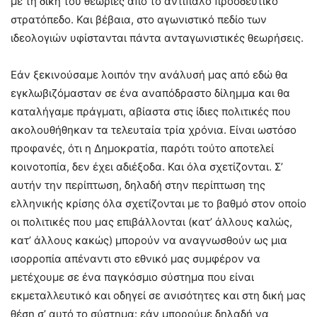
με τη δική του θεωρίες από το αντίπαλο προοδευτικό
στρατόπεδο. Και βέβαια, στο αγωνιστικό πεδίο των
ιδεολογιών υφίστανται πάντα ανταγωνιστικές θεωρήσεις.
Εάν ξεκινούσαμε λοιπόν την ανάλυσή μας από εδώ θα
εγκλωβιζόμασταν σε ένα αναπόδραστο δίλημμα και θα
καταλήγαμε πράγματι, αβίαστα στις ίδιες πολιτικές που
ακολουθήθηκαν τα τελευταία τρία χρόνια. Είναι ωστόσο
προφανές, ότι η Δημοκρατία, παρότι τούτο αποτελεί
κοινοτοπία, δεν έχει αδιέξοδα. Και όλα σχετίζονται. Σ’
αυτήν την περίπτωση, δηλαδή στην περίπτωση της
ελληνικής κρίσης όλα σχετίζονται με το βαθμό στον οποίο
οι πολιτικές που μας επιβάλλονται (κατ’ άλλους καλώς,
κατ’ άλλους κακώς) μπορούν να αναγνωσθούν ως μια
ισορροπία απέναντι στο εθνικό μας συμφέρον να
μετέχουμε σε ένα παγκόσμιο σύστημα που είναι
εκμεταλλευτικό και οδηγεί σε ανισότητες και στη δική μας
θέση σ’ αυτό το σύστημα: εάν μπορούμε δηλαδή να