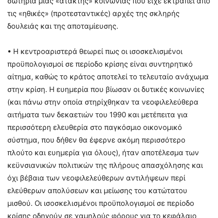
σωτηρία μιας «άτακτης» κοινωνίας που είχε εκτραπεί από
τις «ηθικές» (προτεσταντικές) αρχές της σκληρής
δουλειάς και της αποταμίευσης.
• Η κεντροαριστερά θεωρεί πως οι ισοσκελισμένοι
προϋπολογισμοί σε περίοδο κρίσης είναι συντηρητικό
αίτημα, καθώς το κράτος αποτελεί το τελευταίο ανάχωμα
στην κρίση. Η ευημερία που βίωσαν οι δυτικές κοινωνίες
(και πάνω στην οποία στηρίχθηκαν τα νεοφιλελεύθερα
αιτήματα των δεκαετιών του 1990 και μετέπειτα για
περισσότερη ελευθερία στο παγκόσμιο οικονομικό
σύστημα, που δήθεν θα έφερνε ακόμη περισσότερο
πλούτο και ευημερία για όλους), ήταν αποτέλεσμα των
κεϋνσιανικών πολιτικών της πλήρους απασχόλησης και
όχι βέβαια των νεοφιλελεύθερων αντιλήψεων περί
ελεύθερων απολύσεων και μείωσης του κατώτατου
μισθού. Οι ισοσκελισμένοι προϋπολογισμοί σε περίοδο
κρίσης οδηγούν σε χαμηλούς φόρους για το κεφάλαιο