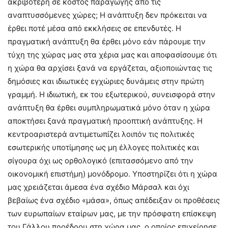
ακριβότερη σε κόστος παραγωγής από τις
αναπτυσσόμενες χώρες; Η ανάπτυξη δεν πρόκειται να
έρθει ποτέ μέσα από εκκλήσεις σε επενδυτές. Η
πραγματική ανάπτυξη θα έρθει μόνο εάν πάρουμε την
τύχη της χώρας μας στα χέρια μας και αποφασίσουμε ότι
η χώρα θα αρχίσει ξανά να εργάζεται, αξιοποιώντας τις
δημόσιες και ιδιωτικές εγχώριες δυνάμεις στην πρώτη
γραμμή. Η ιδιωτική, εκ του εξωτερικού, συνεισφορά στην
ανάπτυξη θα έρθει συμπληρωματικά μόνο όταν η χώρα
αποκτήσει ξανά πραγματική προοπτική ανάπτυξης. Η
κεντροαριστερά αντιμετωπίζει λοιπόν τις πολιτικές
εσωτερικής υποτίμησης ως μη έλλογες πολιτικές και
σίγουρα όχι ως ορθολογικό (επιτασσόμενο από την
οικονομική επιστήμη) μονόδρομο. Υποστηρίζει ότι η χώρα
μας χρειάζεται άμεσα ένα σχέδιο Μάρσαλ και όχι
βεβαίως ένα σχέδιο «μάσα», όπως απέδειξαν οι προθέσεις
των ευρωπαίων εταίρων μας, με την πρόσφατη επίσκεψη
του Γάλλου προέδρου στη χώρα μας, ο οποίος επιχείρησε