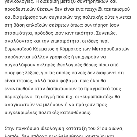
γενικολογίες. Η διάκριση μεταξύ συντηρητικών και
προοδευτικών θέσεων δεν είναι ένα παιχνίδι τακτικισμού
και διαχείρισης των συγκυριών της πολιτικής ούτε γίνεται
στη βάση απλοϊκών σκέψεων όπως: συντήρηση ίσον
στασιμότητα, πρόοδος ίσον κινητικότητα. Συνεπώς,
αναλύοντας και την επικαιρότητα, οι ιδέες περί
Ευρωπαϊκού Κόμματος ή Κόμματος των Μεταρρυθμιστών
ακούγονται μάλλον γραφικές ή επιχειρούν να
συγκαλύψουν σκληρές ιδεολογικές θέσεις πίσω από
όμορφες λέξεις, για τις οποίες κανείς δεν διαφωνεί ότι
είναι τέτοιες, αλλά πολύ φοβάμαι πως όλοι θα
εναντιωθούν όταν διαπιστώσουν το πραγματικό τους
περιεχόμενο, τη στιγμή που π.χ. οι «ευρωπαϊστές» θα
αναγκαστούν να μιλήσουν ή να πράξουν προς
συγκεκριμένες πολιτικές κατευθύνσεις.
Στην παγκόσμια ιδεολογική κατάταξη του 21ου αιώνα,
λοιπόν, δεν υπάρχουν φιλελεύθεροι, κεντρώοι και