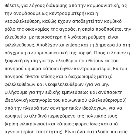
θέλετε, για λόγους διάκρισης από την κομμουνιστική, ας
την ονομάσουμε ως κεντροαριστερή) και η
νεοφιλελεύθερη, καθώς έχουν αποδεχτεί τον κομβικό
ρόλο της οικονομίας της αγοράς, η οποία προϋποθέτει την
ελευθερία, με περισσότερη ή λιγότερη ρύθμιση, είναι
φιλελεύθερες. Αποδέχονται επίσης και τη Δημοκρατία στη
σύγχρονη αντιπροσωπευτική της μορφή. Προς τι λοιπόν η
ξαφνική αγάπη για την ελευθερία που θέτουν εκ του
πονηρού σήμερα κάποιοι δήθεν κεντροαριστεροί; Εκ του
πονηρού τίθεται επίσης και ο διαχωρισμός μεταξύ
φιλελευθέρων και νεοφιλελευθέρων (για να μην
μιλήσουμε για την ειδικής εμπνεύσεως και ανύπαρκτη
ιδεολογική κατηγορία του κοινωνικού φιλελευθερισμού)
από την πλευρά των συντηρητικών ιδεολογιών, για να
κρυφτεί το αληθινό περιεχόμενο της πολιτικής τους
(κρίση ειλικρίνειας) και κάποιες φορές ίσως και από
άγνοια (κρίση ταυτότητας). Είναι ένα κατάλοιπο και στις