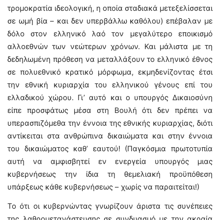
τρομοκρατία ιδεολογική, η οποία σταδιακά μετεξελίσσεται
σε ωμή βία – και δεν υπερβάλλω καθόλου) επέβαλαν με
δόλο στον ελληνικό λαό τον μεγαλύτερο εποικισμό
αλλοεθνών των νεώτερων χρόνων. Και μάλιστα με τη
δεδηλωμένη πρόθεση να μεταλλάξουν το ελληνικό έθνος
σε πολυεθνικό κρατικό μόρφωμα, εκμηδενίζοντας έτσι
την εθνική κυριαρχία του ελληνικού γένους επί του
ελλαδικού χώρου. Γι’ αυτό και ο υπουργός Δικαιοσύνη
είπε προσφάτως μέσα στη Βουλή ότι δεν πρέπει να
υπερασπιζόμεθα την έννοια της εθνικής κυριαρχίας, διότι
αντίκειται στα ανθρώπινα δικαιώματα και στην έννοια
του δικαιώματος καθ’ εαυτού! (Παγκόσμια πρωτοτυπία
αυτή να αμφισβητεί εν ενεργεία υπουργός μιας
κυβερνήσεως την ίδια τη θεμελιακή προϋπόθεση
υπάρξεως κάθε κυβερνήσεως – χωρίς να παραιτείται!)
Το ότι οι κυβερνώντας γνωρίζουν άριστα τις συνέπειες
της λαθρομετανάστευσης σε συνδυασμό με την ακραία