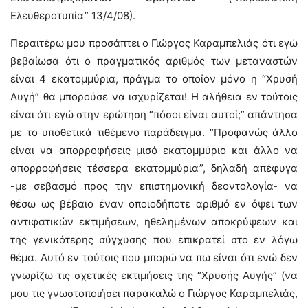
Ελευθεροτυπία” 13/4/08).
Περαιτέρω μου προσάπτει ο Γιώργος Καραμπελιάς ότι εγώ
βεβαίωσα ότι ο πραγματικός αριθμός των μεταναστών
είναι 4 εκατομμύρια, πράγμα το οποίον μόνο η “Χρυσή
Αυγή” θα μπορούσε να ισχυρίζεται! Η αλήθεια εν τούτοις
είναι ότι εγώ στην ερώτηση “πόσοι είναι αυτοί;” απάντησα
με το υποθετικά τιθέμενο παράδειγμα. “Προφανώς άλλο
είναι να απορροφήσεις μισό εκατομμύριο και άλλο να
απορροφήσεις τέσσερα εκατομμύρια”, δηλαδή απέφυγα
-με σεβασμό προς την επιστημονική δεοντολογία- να
θέσω ως βέβαιο έναν οποιοδήποτε αριθμό εν όψει των
αντιφατικών εκτιμήσεων, ηθελημένων αποκρύψεων και
της γενικότερης σύγχυσης που επικρατεί στο εν λόγω
θέμα. Αυτό εν τούτοις που μπορώ να πω είναι ότι ενώ δεν
γνωρίζω τις σχετικές εκτιμήσεις της “Χρυσής Αυγής” (να
μου τις γνωστοποιήσει παρακαλώ ο Γιώργος Καραμπελιάς,