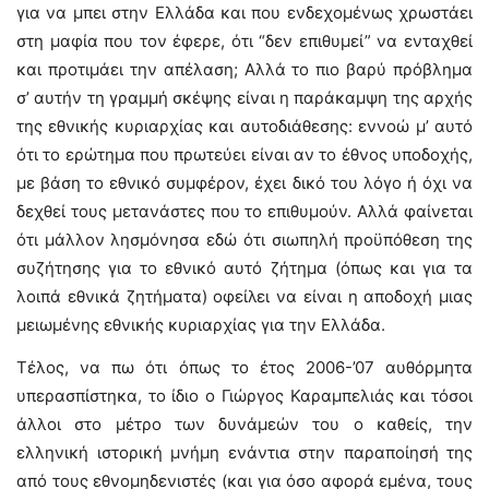
για να μπει στην Ελλάδα και που ενδεχομένως χρωστάει
στη μαφία που τον έφερε, ότι “δεν επιθυμεί” να ενταχθεί
και προτιμάει την απέλαση; Αλλά το πιο βαρύ πρόβλημα
σ’ αυτήν τη γραμμή σκέψης είναι η παράκαμψη της αρχής
της εθνικής κυριαρχίας και αυτοδιάθεσης: εννοώ μ’ αυτό
ότι το ερώτημα που πρωτεύει είναι αν το έθνος υποδοχής,
με βάση το εθνικό συμφέρον, έχει δικό του λόγο ή όχι να
δεχθεί τους μετανάστες που το επιθυμούν. Αλλά φαίνεται
ότι μάλλον λησμόνησα εδώ ότι σιωπηλή προϋπόθεση της
συζήτησης για το εθνικό αυτό ζήτημα (όπως και για τα
λοιπά εθνικά ζητήματα) οφείλει να είναι η αποδοχή μιας
μειωμένης εθνικής κυριαρχίας για την Ελλάδα.
Τέλος, να πω ότι όπως το έτος 2006-’07 αυθόρμητα
υπερασπίστηκα, το ίδιο ο Γιώργος Καραμπελιάς και τόσοι
άλλοι στο μέτρο των δυνάμεών του ο καθείς, την
ελληνική ιστορική μνήμη ενάντια στην παραποίησή της
από τους εθνομηδενιστές (και για όσο αφορά εμένα, τους