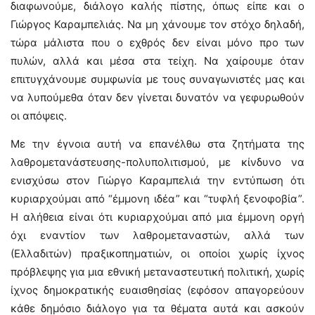
διαφωνούμε, διάλογο καλής πίστης, όπως είπε και ο
Γιώργος Καραμπελιάς. Να μη χάνουμε τον στόχο δηλαδή,
τώρα μάλιστα που ο εχθρός δεν είναι μόνο προ των
πυλών, αλλά και μέσα στα τείχη. Να χαίρουμε όταν
επιτυγχάνουμε συμφωνία με τους συναγωνιστές μας και
να λυπούμεθα όταν δεν γίνεται δυνατόν να γεφυρωθούν
οι απόψεις.
Με την έγνοια αυτή να επανέλθω στα ζητήματα της
λαθρομετανάστευσης-πολυπολιτισμού, με κίνδυνο να
ενισχύσω στον Γιώργο Καραμπελιά την εντύπωση ότι
κυριαρχούμαι από “έμμονη ιδέα” και “τυφλή ξενοφοβία”.
Η αλήθεια είναι ότι κυριαρχούμαι από μια έμμονη οργή
όχι εναντίον των λαθρομεταναστών, αλλά των
(Ελλαδιτών) πραξικοπηματιών, οι οποίοι χωρίς ίχνος
πρόβλεψης για μια εθνική μεταναστευτική πολιτική, χωρίς
ίχνος δημοκρατικής ευαισθησίας (εφόσον απαγορεύουν
κάθε δημόσιο διάλογο για τα θέματα αυτά και ασκούν