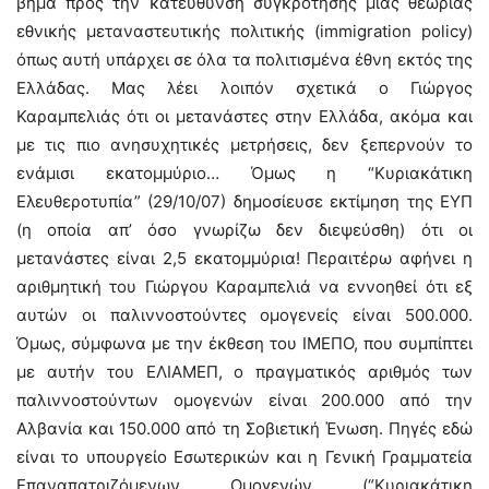
βήμα προς την κατεύθυνση συγκρότησης μιας θεωρίας
εθνικής μεταναστευτικής πολιτικής (immigration policy)
όπως αυτή υπάρχει σε όλα τα πολιτισμένα έθνη εκτός της
Ελλάδας. Μας λέει λοιπόν σχετικά ο Γιώργος
Καραμπελιάς ότι οι μετανάστες στην Ελλάδα, ακόμα και
με τις πιο ανησυχητικές μετρήσεις, δεν ξεπερνούν το
ενάμισι εκατομμύριο… Όμως η “Κυριακάτικη
Ελευθεροτυπία” (29/10/07) δημοσίευσε εκτίμηση της ΕΥΠ
(η οποία απ’ όσο γνωρίζω δεν διεψεύσθη) ότι οι
μετανάστες είναι 2,5 εκατομμύρια! Περαιτέρω αφήνει η
αριθμητική του Γιώργου Καραμπελιά να εννοηθεί ότι εξ
αυτών οι παλιννοστούντες ομογενείς είναι 500.000.
Όμως, σύμφωνα με την έκθεση του ΙΜΕΠΟ, που συμπίπτει
με αυτήν του ΕΛΙΑΜΕΠ, ο πραγματικός αριθμός των
παλιννοστούντων ομογενών είναι 200.000 από την
Αλβανία και 150.000 από τη Σοβιετική Ένωση. Πηγές εδώ
είναι το υπουργείο Εσωτερικών και η Γενική Γραμματεία
Επαναπατριζόμενων Ομογενών (“Κυριακάτικη