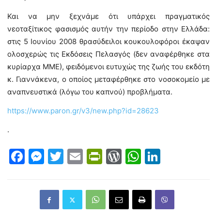
Και να μην ξεχνάμε ότι υπάρχει πραγματικός
νεοταξίτικος φασισμός αυτήν την περίοδο στην Ελλάδα:
στις 5 Ιουνίου 2008 θρασύδειλοι κουκουλοφόροι έκαψαν
ολοσχερώς τις Εκδόσεις Πελασγός (δεν αναφέρθηκε στα
κυρίαρχα ΜΜΕ), φειδόμενοι ευτυχώς της ζωής του εκδότη
κ. Γιαννάκενα, ο οποίος μεταφέρθηκε στο νοσοκομείο με
αναπνευστικά (λόγω του καπνού) προβλήματα.
https://www.paron.gr/v3/new.php?id=28623
.
Facebook
Messenger
Twitter
Email
PrintFriendly
WordPress
WhatsAp
LinkedI