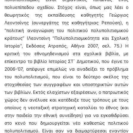
πολυεπίπεδου σχεδίου. Στόχος είναι, όπως μας λέει ο
θεωρητικός της εκπαίδευσης καθηγητής Γεώργιος
Λεοντσίνης (συνεργάτης της καθηγήτριας Ρεπούση), η
“πολιτική αναγνώριση του πολιτικού πολυπολιτισμικού
κράτους” (Λεοντσίνη “Πολυπολιτισμικότητα και Σχολική
Ιστορία”, Εκδόσεις Ατραπός, Αθήνα 2007, σελ. 75.) Η
κριτική του εθνομηδενισμού στα σχολικά βιβλία, με
επίκεντρο το βιβλίο Ιστορίας ΣΤ΄ Δημοτικού, που έγινε το
2006-’07, απέφυγε επιμελώς να αναδείξει το πρόβλημα
του πολυπολιτισμού, που είναι το δεύτερο σκέλος της
στοχοθεσίας των συγγραφέων και υποστηρικτών αυτών
των βιβλίων. Εκτός ελαχίστων εξαιρέσεων, ο πατριωτικός
χώρος δεν ανέλυσε και κατέδειξε τους τρόπους με τους
οποίους η νεοταξική στρατηγική καταλύει το έθνος (και
στην παιδεία την εθνική συνείδηση) για να εγκαθιδρύσει
στο κενό που δημιουργείται νέο καθεστώς πολιτικού
πολυπολιτισμού. Είναι σαν να διαμαρτύρεσαι εναντίον