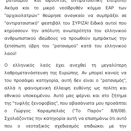
“ρατσισμού” και ιδρύοντας αντιρατσιστική επιτροπή!
Ακόμα και το μικρό νεοϊδρυθέν κόμμα ΕΑΡ των
“αρχαιολατρών” θεώρησε αναγκαίο να συμπράξει σε
“αντιρατσιστικό” φεστιβάλ του ΣΥΡΙΖΑ! Ειδικά αυτοί που
κηρύσσουν την απόλυτη ανωτερότητα του ελληνικού
ανθρωπιστικού ιδεώδους να προωθούν εμπράκτως την
ξετσίπωτη ύβρη του “ρατσισμού” κατά του ελληνικού
λαού!
Ο ελληνικός λαός έχει ανεχθεί τη μεγαλύτερη
λαθρομετανάστευση της Ευρώπης. Αν μπορεί κανείς να
του προσάψει κατηγορία, αυτή δεν είναι ο “ρατσισμός”,
αλλά η φαινομενική έλλειψη ευθύνης ως πολίτη και
εθνικού υποκειμένου. Αυτό μας φέρνει και στο ζήτημα
της “τυφλής ξενοφοβίας”, που αβασάνιστα μου προσάπτει
ο Γιώργος Καραμπελιάς (“Το Παρόν” 8/6/08).
Σχολιάζοντας την κατηγορία αυτή να επισημάνω ότι αυτό
που ο νεοταξικός σχεδιασμός επιδιώκει με την