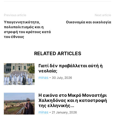
Previous article
Next article
Υπογεννητικότητα,
Οικονομία και οικολογία
πολυπολιτισμός και η
στροφή του κράτους κατά
του έθνους
RELATED ARTICLES
Γιατί δέν προβάλλεται αὐτή ἡ
νεολαία;
minas
-
30 July, 2026
Η εικόνα στο Μικρό Μοναστήρι
Χαλκηδόνας και η καταστροφή
της ελληνικής...
minas
-
21 January, 2026